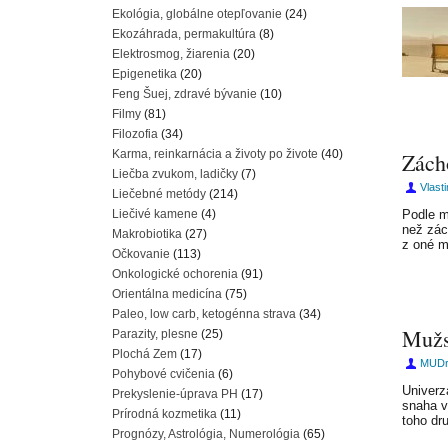
Ekológia, globálne otepľovanie
(24)
Ekozáhrada, permakultúra
(8)
Elektrosmog, žiarenia
(20)
Epigenetika
(20)
Feng Šuej, zdravé bývanie
(10)
Filmy
(81)
Filozofia
(34)
Karma, reinkarnácia a životy po živote
(40)
Zách
Liečba zvukom, ladičky
(7)
Vlast
Liečebné metódy
(214)
Liečivé kamene
(4)
Podle m
než zác
Makrobiotika
(27)
z oné m
Očkovanie
(113)
Onkologické ochorenia
(91)
Orientálna medicína
(75)
Paleo, low carb, ketogénna strava
(34)
Mužs
Parazity, plesne
(25)
Plochá Zem
(17)
MUDr.
Pohybové cvičenia
(6)
Univerz
Prekyslenie-úprava PH
(17)
snaha v
Prírodná kozmetika
(11)
toho d
Prognózy, Astrológia, Numerológia
(65)