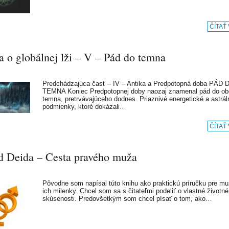
ČÍTAŤ
a o globálnej lži – V – Pád do temna
Predchádzajúca časť – IV – Antika a Predpotopná doba PÁD 
TEMNA Koniec Predpotopnej doby naozaj znamenal pád do ob
temna, pretrvávajúceho dodnes. Priaznivé energetické a astrál
podmienky, ktoré dokázali…
ČÍTAŤ
d Deida – Cesta pravého muža
Pôvodne som napísal túto knihu ako praktickú príručku pre m
ich milenky. Chcel som sa s čitateľmi podeliť o vlastné životné
skúsenosti. Predovšetkým som chcel písať o tom, ako…