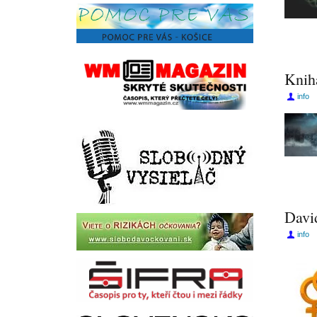
Knih
info
Davi
info