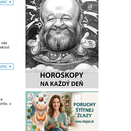
 VIAC
 nás
vekosť
 VIAC
že
ríte, v