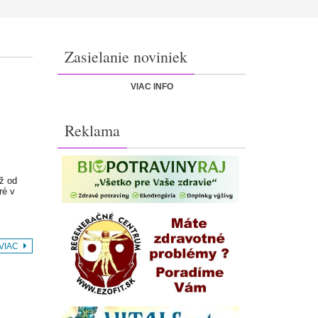
Zasielanie noviniek
VIAC INFO
Reklama
už od
ré v
 VIAC