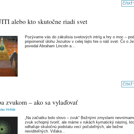
ČÍTAŤ
TI alebo kto skutočne riadi svet
Pozývame vás do zákulisia svetových intríg a hry o moc – po
pripomenúť úlohu Jezuitov v celej tejto hre o náš svet. Čo o J
povedal Abraham Lincoln a…
ČÍTAŤ
ba zvukom – ako sa vylaďovať
slav Hriňák
„Na začiatku bolo slovo – zvuk“ Bežnými zmyslami nevnímame
zvuk schopný tvoriť, ale máme v rukách kymatický nástroj, kt
odhaľuje skutočnú podstatu vecí počuteľných, ale bežne
neviditeľných. Vďaka…