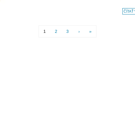
ČÍTAŤ
1
2
3
›
»