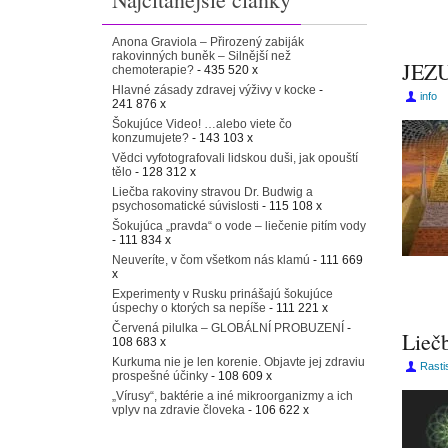
Anona Graviola – Přirozený zabiják
rakovinných buněk – Silnější než
JEZUI
chemoterapie?
- 435 520 x
Hlavné zásady zdravej výživy v kocke
-
info
241 876 x
Šokujúce Video! …alebo viete čo
konzumujete?
- 143 103 x
Vědci vyfotografovali lidskou duši, jak opouští
tělo
- 128 312 x
Liečba rakoviny stravou Dr. Budwig a
psychosomatické súvislosti
- 115 108 x
Šokujúca „pravda“ o vode – liečenie pitím vody
- 111 834 x
Neuveríte, v čom všetkom nás klamú
- 111 669
x
Experimenty v Rusku prinášajú šokujúce
úspechy o ktorých sa nepíše
- 111 221 x
Červená pilulka – GLOBÁLNÍ PROBUZENÍ
-
Lieč
108 683 x
Kurkuma nie je len korenie. Objavte jej zdraviu
Rasti
prospešné účinky
- 108 609 x
„Vírusy“, baktérie a iné mikroorganizmy a ich
vplyv na zdravie človeka
- 106 622 x