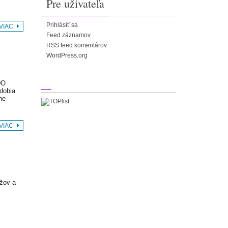
Pre uživateľa
Prihlásiť sa
 VIAC
Feed záznamov
RSS feed komentárov
WordPress.org
DO
dobia
ne
 VIAC
užov a