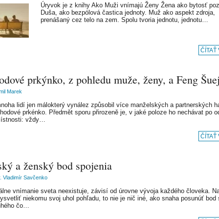
Úryvok je z knihy Ako Muži vnímajú Ženy Žena ako bytosť po
Duša, ako bezpólová častica jednoty. Muž ako aspekt zdroja,
prenášaný cez telo na zem. Spolu tvoria jednotu, jednotu…
ČÍTAŤ
odové prkýnko, z pohledu muže, ženy, a Feng Šue
imil Marek
noha lidí jen málokterý vynález způsobil více manželských a partnerských 
hodové prkénko. Předmět sporu přirozeně je, v jaké poloze ho nechávat po 
ístnosti: vždy…
ČÍTAŤ
ký a ženský bod spojenia
 Vladimír Savčenko
álne vnímanie sveta neexistuje, závisí od úrovne vývoja každého človeka. Na
ysvetliť niekomu svoj uhol pohľadu, to nie je nič iné, ako snaha posunúť bod 
ruhého čo…