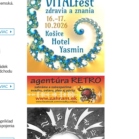
zemská.
 VIAC
j
hádek
odchodu
 VIAC
príklad
spojenia