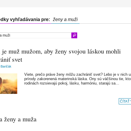
edky vyhľadávania pre:
ženy a muži
 je muž mužom, aby ženy svojou láskou mohli
ániť svet
 Baričák
Viete, prečo práve ženy môžu zachrániť svet? Lebo je v nich 
prírody zakorenená materinská láska. Ony sú väčšinou tie, kto
rodinách rozsievajú pokoj, lásku, harmóniu, starajú sa…
ČÍTAŤ
a ženy a muža