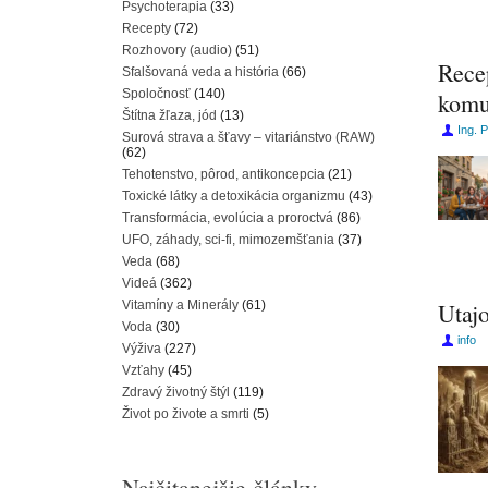
Psychoterapia
(33)
Recepty
(72)
Rozhovory (audio)
(51)
Rece
Sfalšovaná veda a história
(66)
Spoločnosť
(140)
komu
Štítna žľaza, jód
(13)
Ing. 
Surová strava a šťavy – vitariánstvo (RAW)
(62)
Tehotenstvo, pôrod, antikoncepcia
(21)
Toxické látky a detoxikácia organizmu
(43)
Transformácia, evolúcia a proroctvá
(86)
UFO, záhady, sci-fi, mimozemšťania
(37)
Veda
(68)
Videá
(362)
Vitamíny a Minerály
(61)
Utajo
Voda
(30)
info
Výživa
(227)
Vzťahy
(45)
Zdravý životný štýl
(119)
Život po živote a smrti
(5)
Najčitanejšie články