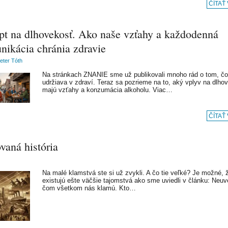
ČÍTAŤ
pt na dlhovekosť. Ako naše vzťahy a každodenná
nikácia chránia zdravie
Peter Tóth
Na stránkach ZNANIE sme už publikovali mnoho rád o tom, čo
udržiava v zdraví. Teraz sa pozrieme na to, aký vplyv na dlho
majú vzťahy a konzumácia alkoholu. Viac…
ČÍTAŤ
vaná história
Na malé klamstvá ste si už zvykli. A čo tie veľké? Je možné, 
existujú ešte väčšie tajomstvá ako sme uviedli v článku: Neuve
čom všetkom nás klamú. Kto…