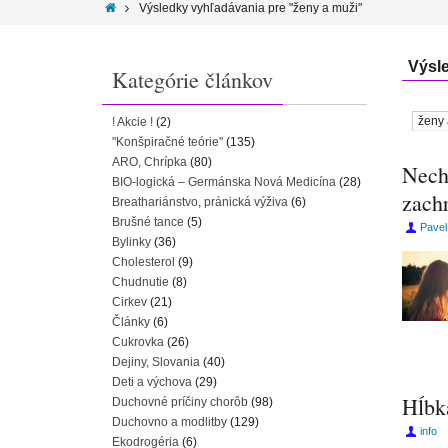
Výsledky vyhľadávania pre "ženy a muži"
Výsl
Kategórie článkov
! Akcie !
(2)
"Konšpiračné teórie"
(135)
ARO, Chrípka
(80)
Nech
BIO-logická – Germánska Nová Medicína
(28)
zachr
Breathariánstvo, pránická výživa
(6)
Brušné tance
(5)
Pavel
Bylinky
(36)
Cholesterol
(9)
Chudnutie
(8)
Cirkev
(21)
Články
(6)
Cukrovka
(26)
Dejiny, Slovania
(40)
Deti a výchova
(29)
Hĺbk
Duchovné príčiny chorôb
(98)
Duchovno a modlitby
(129)
info
Ekodrogéria
(6)