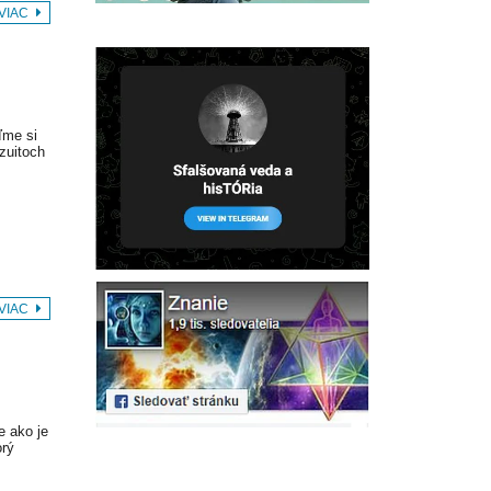
 VIAC
ďme si
ezuitoch
 VIAC
 ako je
orý