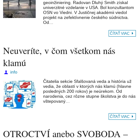
geoinžiniering. Radovan Dluhý Smith získal
univerzitné vzdelanie v USA. Bol konzultantom
OSN vo Viedni. V Justičnej akadémii viedol
projekt na zefektívnenie českého súdnictva.
Od…
ČÍTAŤ VIAC
Neuveríte, v čom všetkom nás
klamú
info
Čitatelia sekcie Sfalšovaná veda a história už
vedia, že oblastí v ktorých nás klamú (hlavne
posledných 200 rokov) je neúrekom. Od
narodenia, cez rôzne stupne školstva je do nás
vštepovaný…
ČÍTAŤ VIAC
OTROCTVÍ anebo SVOBODA –