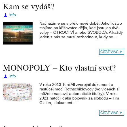
Kam se vydáš?
info
Nacházíme se v přelomové době. Jako lidstvo
stojíme na křižovatce dějin, kde jsou jen dvě
volby – OTROCTVÍ anebo SVOBODA. A každý
jeden z nás se musí rozhodnout, kudy se…
ČÍTAŤ VIAC
MONOPOLY – Kto vlastní svet?
info
V roku 2013 Toni All zverejnil dokument o
rastúcej moci Rothschildovcov (vo videách si
môžete nastaviť automatické titulky): V roku
2021 natočil ďalší bojovník za slobodu – Tim
Gielen, dokument…
ČÍTAŤ VIAC