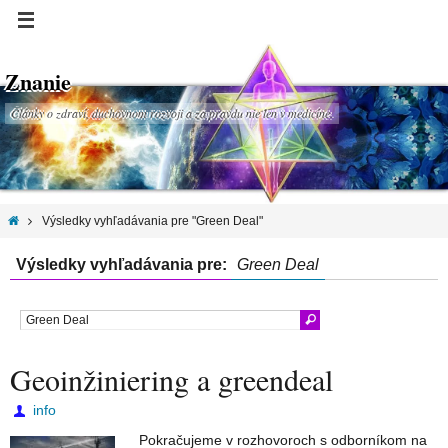
Znanie
Články o zdraví, duchovnom rozvoji a za pravdu nie len v medicíne.
Výsledky vyhľadávania pre "Green Deal"
Výsledky vyhľadávania pre:
Green Deal
Geoinžiniering a greendeal
info
Pokračujeme v rozhovoroch s odborníkom na