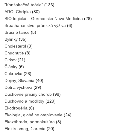
"Konšpiračné teórie"
(136)
ARO, Chrípka
(80)
BIO-logická – Germánska Nová Medicína
(28)
Breathariánstvo, pránická výživa
(6)
Brušné tance
(5)
Bylinky
(36)
Cholesterol
(9)
Chudnutie
(8)
Cirkev
(21)
Články
(6)
Cukrovka
(26)
Dejiny, Slovania
(40)
Deti a výchova
(29)
Duchovné príčiny chorôb
(98)
Duchovno a modlitby
(129)
Ekodrogéria
(6)
Ekológia, globálne otepľovanie
(24)
Ekozáhrada, permakultúra
(8)
Elektrosmog, žiarenia
(20)