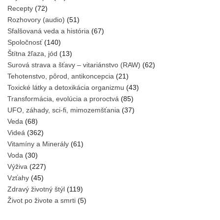
Recepty
(72)
Rozhovory (audio)
(51)
Sfalšovaná veda a história
(67)
Spoločnosť
(140)
Štítna žľaza, jód
(13)
Surová strava a šťavy – vitariánstvo (RAW)
(62)
Tehotenstvo, pôrod, antikoncepcia
(21)
Toxické látky a detoxikácia organizmu
(43)
Transformácia, evolúcia a proroctvá
(85)
UFO, záhady, sci-fi, mimozemšťania
(37)
Veda
(68)
Videá
(362)
Vitamíny a Minerály
(61)
Voda
(30)
Výživa
(227)
Vzťahy
(45)
Zdravý životný štýl
(119)
Život po živote a smrti
(5)