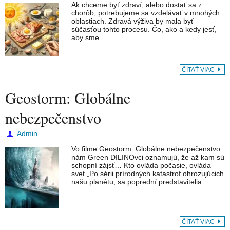
Ak chceme byť zdraví, alebo dostať sa z
chorôb, potrebujeme sa vzdelávať v mnohých
oblastiach. Zdravá výživa by mala byť
súčasťou tohto procesu. Čo, ako a kedy jesť,
aby sme…
ČÍTAŤ VIAC
Geostorm: Globálne
nebezpečenstvo
Admin
Vo filme Geostorm: Globálne nebezpečenstvo
nám Green DILINOvci oznamujú, že až kam sú
schopní zájsť… Kto ovláda počasie, ovláda
svet „Po sérii prírodných katastrof ohrozujúcich
našu planétu, sa poprední predstavitelia…
ČÍTAŤ VIAC