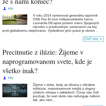
Je s nami koniec?
info
V roku 2014 vymenoval generálny tajomník
OSN Pan Ki-mun hollywoodskeho herca
Leonarda DiCapria poslom mieru Spojených
národov s prednostným zameraním na boj
proti globálnemu otepľovaniu. Výsledkom jeho práce je okrem…
ČÍTAŤ VIAC
Precitnutie z ilúzie: Žijeme v
naprogramovanom svete, kde je
všetko inak?
info
Žijeme v dobe, kedy sa dôvera v oficiálne
inštitúcie, mainstreamové médiá a dogmy
učebníc otriasa v základoch. Čoraz viac ľudí
pociťuje, že svet okolo nás nefunguje celkom
tak, ako nám…