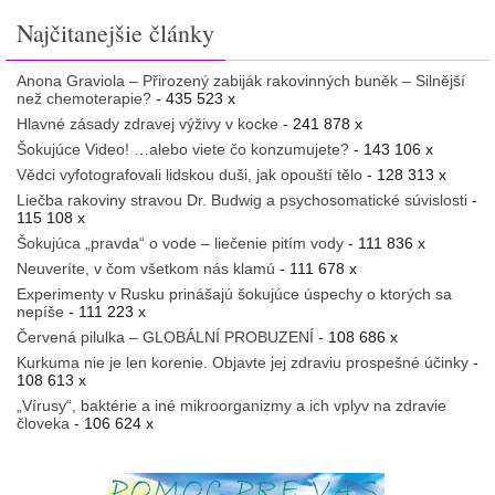
Najčitanejšie články
Anona Graviola – Přirozený zabiják rakovinných buněk – Silnější
než chemoterapie?
- 435 523 x
Hlavné zásady zdravej výživy v kocke
- 241 878 x
Šokujúce Video! …alebo viete čo konzumujete?
- 143 106 x
Vědci vyfotografovali lidskou duši, jak opouští tělo
- 128 313 x
Liečba rakoviny stravou Dr. Budwig a psychosomatické súvislosti
-
115 108 x
Šokujúca „pravda“ o vode – liečenie pitím vody
- 111 836 x
Neuveríte, v čom všetkom nás klamú
- 111 678 x
Experimenty v Rusku prinášajú šokujúce úspechy o ktorých sa
nepíše
- 111 223 x
Červená pilulka – GLOBÁLNÍ PROBUZENÍ
- 108 686 x
Kurkuma nie je len korenie. Objavte jej zdraviu prospešné účinky
-
108 613 x
„Vírusy“, baktérie a iné mikroorganizmy a ich vplyv na zdravie
človeka
- 106 624 x