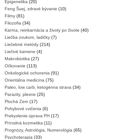
Epigenetika
(20)
Feng Šuej, zdravé bývanie
(10)
Filmy
(81)
Filozofia
(34)
Karma, reinkarnácia a životy po živote
(40)
Liečba zvukom, ladičky
(7)
Liečebné metódy
(214)
Liečivé kamene
(4)
Makrobiotika
(27)
Očkovanie
(113)
Onkologické ochorenia
(91)
Orientálna medicína
(75)
Paleo, low carb, ketogénna strava
(34)
Parazity, plesne
(25)
Plochá Zem
(17)
Pohybové cvičenia
(6)
Prekyslenie-úprava PH
(17)
Prírodná kozmetika
(11)
Prognózy, Astrológia, Numerológia
(65)
Psychoterapia
(33)