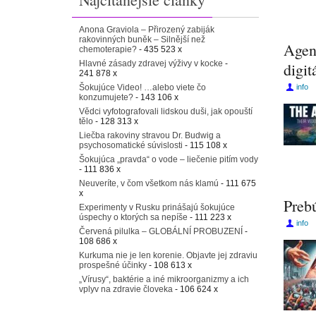
Anona Graviola – Přirozený zabiják
rakovinných buněk – Silnější než
Agen
chemoterapie?
- 435 523 x
Hlavné zásady zdravej výživy v kocke
-
digi
241 878 x
Šokujúce Video! …alebo viete čo
info
konzumujete?
- 143 106 x
Vědci vyfotografovali lidskou duši, jak opouští
tělo
- 128 313 x
Liečba rakoviny stravou Dr. Budwig a
psychosomatické súvislosti
- 115 108 x
Šokujúca „pravda“ o vode – liečenie pitím vody
- 111 836 x
Neuveríte, v čom všetkom nás klamú
- 111 675
x
Preb
Experimenty v Rusku prinášajú šokujúce
úspechy o ktorých sa nepíše
- 111 223 x
info
Červená pilulka – GLOBÁLNÍ PROBUZENÍ
-
108 686 x
Kurkuma nie je len korenie. Objavte jej zdraviu
prospešné účinky
- 108 613 x
„Vírusy“, baktérie a iné mikroorganizmy a ich
vplyv na zdravie človeka
- 106 624 x