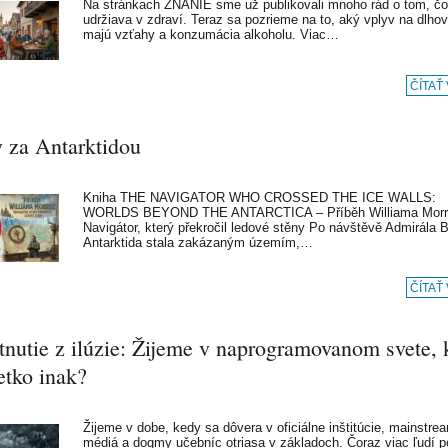
Na stránkach ZNANIE sme už publikovali mnoho rád o tom, čo
udržiava v zdraví. Teraz sa pozrieme na to, aký vplyv na dlho
majú vzťahy a konzumácia alkoholu. Viac…
ČÍTAŤ
y za Antarktidou
Kniha THE NAVIGATOR WHO CROSSED THE ICE WALLS:
WORLDS BEYOND THE ANTARCTICA – Příběh Williama Morri
Navigátor, který překročil ledové stěny Po návštěvě Admirála 
Antarktida stala zakázaným územím,…
ČÍTAŤ
tnutie z ilúzie: Žijeme v naprogramovanom svete, 
etko inak?
Žijeme v dobe, kedy sa dôvera v oficiálne inštitúcie, mainstr
médiá a dogmy učebníc otriasa v základoch. Čoraz viac ľudí po