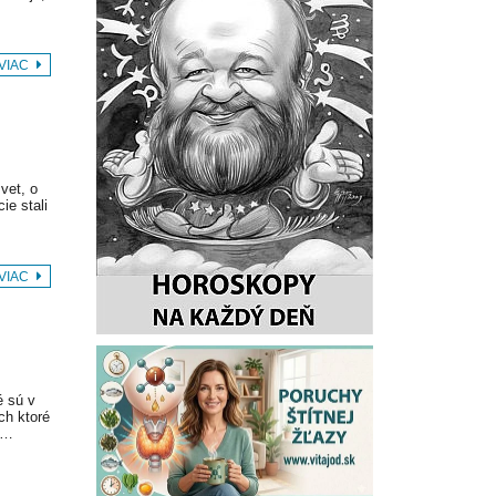
 VIAC
vet, o
ie stali
 VIAC
é sú v
ch ktoré
h…