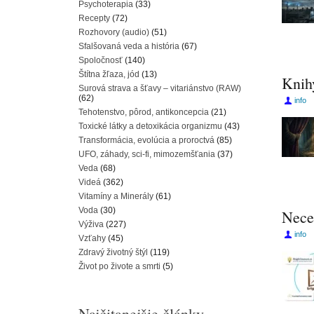
Psychoterapia
(33)
Recepty
(72)
Rozhovory (audio)
(51)
Sfalšovaná veda a história
(67)
Spoločnosť
(140)
Štítna žľaza, jód
(13)
Knihy
Surová strava a šťavy – vitariánstvo (RAW)
(62)
info
Tehotenstvo, pôrod, antikoncepcia
(21)
Toxické látky a detoxikácia organizmu
(43)
Transformácia, evolúcia a proroctvá
(85)
UFO, záhady, sci-fi, mimozemšťania
(37)
Veda
(68)
Videá
(362)
Vitamíny a Minerály
(61)
Voda
(30)
Nece
Výživa
(227)
info
Vzťahy
(45)
Zdravý životný štýl
(119)
Život po živote a smrti
(5)
Najčitanejšie články