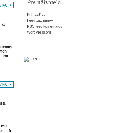
Pre uživateľa
 VIAC
Prihlásiť sa
Feed záznamov
 a
RSS feed komentárov
WordPress.org
ocenený
rmón
títna
 VIAC
ia
kumu
er – Dr.