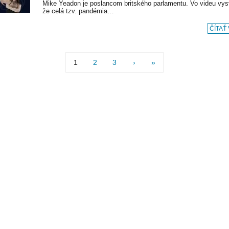
Mike Yeadon je poslancom britského parlamentu. Vo videu vysv
že celá tzv. pandémia…
ČÍTAŤ
1
2
3
›
»