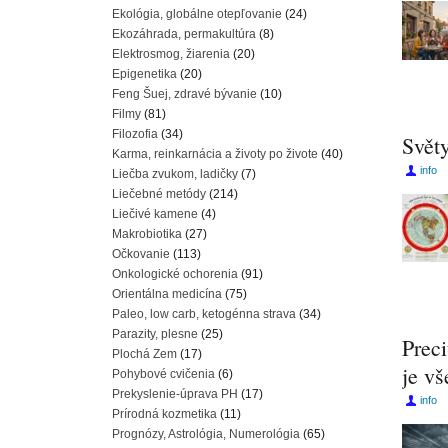
Ekológia, globálne otepľovanie
(24)
Ekozáhrada, permakultúra
(8)
Elektrosmog, žiarenia
(20)
Epigenetika
(20)
Feng Šuej, zdravé bývanie
(10)
Filmy
(81)
Filozofia
(34)
Svět
Karma, reinkarnácia a životy po živote
(40)
info
Liečba zvukom, ladičky
(7)
Liečebné metódy
(214)
Liečivé kamene
(4)
Makrobiotika
(27)
Očkovanie
(113)
Onkologické ochorenia
(91)
Orientálna medicína
(75)
Paleo, low carb, ketogénna strava
(34)
Parazity, plesne
(25)
Preci
Plochá Zem
(17)
je vš
Pohybové cvičenia
(6)
Prekyslenie-úprava PH
(17)
info
Prírodná kozmetika
(11)
Prognózy, Astrológia, Numerológia
(65)