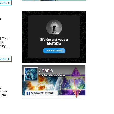
 VIAC
o
| Your
ark
a Sky…
 VIAC
a
 his-
ípmi,