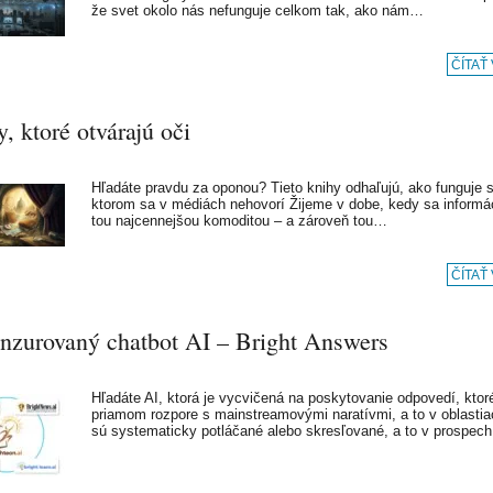
že svet okolo nás nefunguje celkom tak, ako nám…
ČÍTAŤ
, ktoré otvárajú oči
Hľadáte pravdu za oponou? Tieto knihy odhaľujú, ako funguje s
ktorom sa v médiách nehovorí Žijeme v dobe, kedy sa informác
tou najcennejšou komoditou – a zároveň tou…
ČÍTAŤ
nzurovaný chatbot AI – Bright Answers
Hľadáte AI, ktorá je vycvičená na poskytovanie odpovedí, ktor
priamom rozpore s mainstreamovými naratívmi, a to v oblastia
sú systematicky potláčané alebo skresľované, a to v prospec