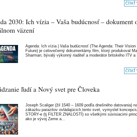
ČÍTAŤ
da 2030: Ich vízia – Vaša budúcnosť – dokument 
tálnom väzení
Agenda: Ich vízia | Vaša budúcnosť (The Agenda: Their Vision 
Future) je celovečerný dokumentárny film, ktorý produkoval M
Sharman; bývalý výkonný riaditeľ a moderátor britského ITV 
ČÍTAŤ
údzanie ľudí a Nový svet pre Človeka
Joseph Scaliger (žil 1540 – 1609 podľa dnešného datovania) n
zákazku parazitov ovládajúcich tento svet, vymyslel koncepciu
STORY-e (tj FILTER ZNALOSTÍ) so všetkými súvisiacimi princ
ako je vývoj Zeme a…