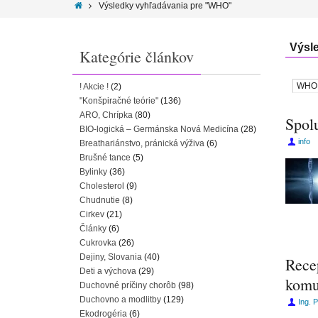
Výsledky vyhľadávania pre "WHO"
Výsl
Kategórie článkov
! Akcie !
(2)
"Konšpiračné teórie"
(136)
ARO, Chrípka
(80)
Spol
BIO-logická – Germánska Nová Medicína
(28)
info
Breathariánstvo, pránická výživa
(6)
Brušné tance
(5)
Bylinky
(36)
Cholesterol
(9)
Chudnutie
(8)
Cirkev
(21)
Články
(6)
Cukrovka
(26)
Dejiny, Slovania
(40)
Rece
Deti a výchova
(29)
komu
Duchovné príčiny chorôb
(98)
Duchovno a modlitby
(129)
Ing. 
Ekodrogéria
(6)