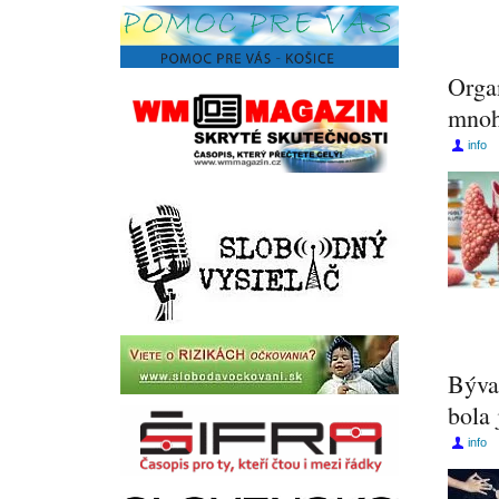
Organ
mnoh
info
Býva
bola
info