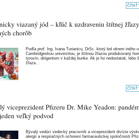
ČÍTAŤ
icky viazaný jód – kľúč k uzdraveniu štítnej žľazy
ých chorôb
Podľa prof. Ing. Ivana Turianicu, DrSc. ktorý bol okrem iného 
Cambridgeskou univerzitou, je štítnou žľazou produkovaný ho
tyroxín, dirigentom v každej bunke. Ak je ho nedostatok, lebo š
žľaza…
ČÍTAŤ
lý viceprezident Pfizeru Dr. Mike Yeadon: pandém
 jeden veľký podvod
Bývalý vedúci vedecký pracovník a viceprezident divízie výs
alergií a respiračných ochorení farmaceutickej spoločnosti Pfiz