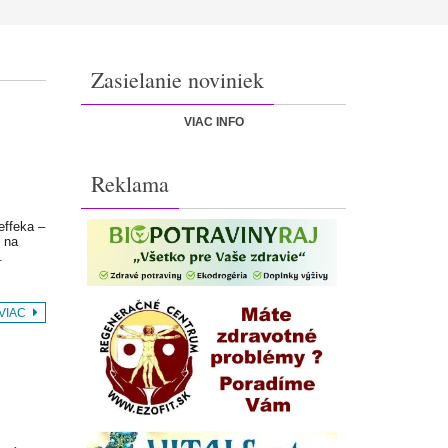
Zasielanie noviniek
VIAC INFO
Reklama
effeka –
 na
.
 VIAC