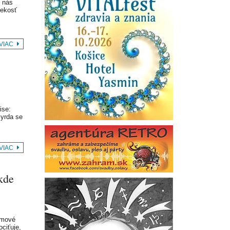
 nás
vekosť
 VIAC
se:
Byrda se
 VIAC
kde
eamové
ciťuje,