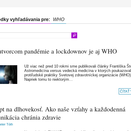
edky vyhľadávania pre:
WHO
utvorcom pandémie a lockdownov je aj WHO
Už viac než pred 10 rokmi sme publikovali články Františka Št
Astromedicína versus vedecká medicína v ktorých poukazoval
protiľudské praktiky Svetovej zdravotníckej organizácie (WHO)
Napriek tomu to niektorým…
ČÍTAŤ
pt na dlhovekosť. Ako naše vzťahy a každodenná
nikácia chránia zdravie
Peter Tóth