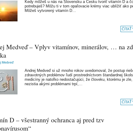
Kedy môžeš u nás na Slovensku a Česku tvoriť vitamín D a č
potrebuješ? Môžu ti v tom opaľovacie krémy viac ublížiť ako 
Môžeš vytvorený vitamín D…
ČÍTAŤ
ej Medveď – Vplyv vitamínov, minerálov, … na zd
eka
ej Medveď
Andrej Medveď si už mnoho rokov uvedomoval, že postup rieš
zdravotných problémov ľudí prostredníctvom štandardnej škols
medicíny je natoľko nedostačujúci, že človeku, ktorému je zle,
nezistia akými problémami trpí,…
ČÍTAŤ
mín D – všestranný ochranca aj pred tzv
onavírusom“