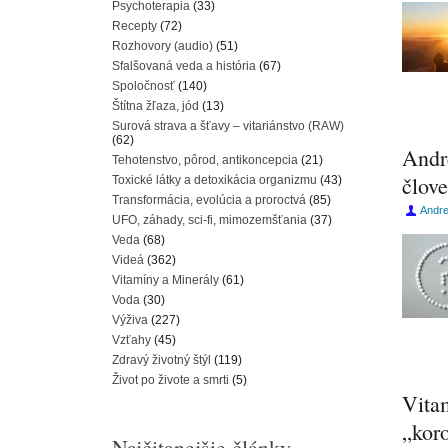
Psychoterapia
(33)
Recepty
(72)
Rozhovory (audio)
(51)
Sfalšovaná veda a história
(67)
Spoločnosť
(140)
Štítna žľaza, jód
(13)
Surová strava a šťavy – vitariánstvo (RAW)
(62)
Andr
Tehotenstvo, pôrod, antikoncepcia
(21)
člov
Toxické látky a detoxikácia organizmu
(43)
Transformácia, evolúcia a proroctvá
(85)
Andr
UFO, záhady, sci-fi, mimozemšťania
(37)
Veda
(68)
Videá
(362)
Vitamíny a Minerály
(61)
Voda
(30)
Výživa
(227)
Vzťahy
(45)
Zdravý životný štýl
(119)
Život po živote a smrti
(5)
Vita
„kor
Najčitanejšie články