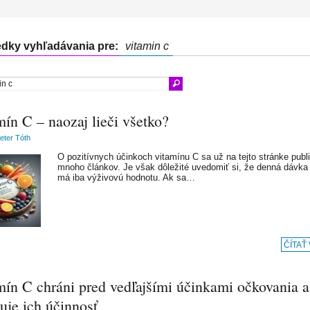
edky vyhľadávania pre:
vitamin c
ín C – naozaj lieči všetko?
Peter Tóth
O pozitívnych účinkoch vitamínu C sa už na tejto stránke publ
mnoho článkov. Je však dôležité uvedomiť si, že denná dávka
má iba výživovú hodnotu. Ak sa…
ČÍTAŤ
mín C chráni pred vedľajšími účinkami očkovania a
uje ich účinnosť