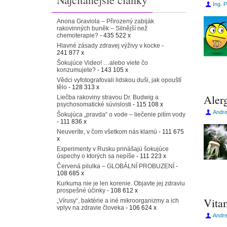
Ing. 
Anona Graviola – Přirozený zabiják
rakovinných buněk – Silnější než
chemoterapie?
- 435 522 x
Hlavné zásady zdravej výživy v kocke
-
241 877 x
Šokujúce Video! …alebo viete čo
konzumujete?
- 143 105 x
Vědci vyfotografovali lidskou duši, jak opouští
tělo
- 128 313 x
Aler
Liečba rakoviny stravou Dr. Budwig a
psychosomatické súvislosti
- 115 108 x
Andr
Šokujúca „pravda“ o vode – liečenie pitím vody
- 111 836 x
Neuveríte, v čom všetkom nás klamú
- 111 675
x
Experimenty v Rusku prinášajú šokujúce
úspechy o ktorých sa nepíše
- 111 223 x
Červená pilulka – GLOBÁLNÍ PROBUZENÍ
-
108 685 x
Kurkuma nie je len korenie. Objavte jej zdraviu
prospešné účinky
- 108 612 x
Vita
„Vírusy“, baktérie a iné mikroorganizmy a ich
vplyv na zdravie človeka
- 106 624 x
Andr