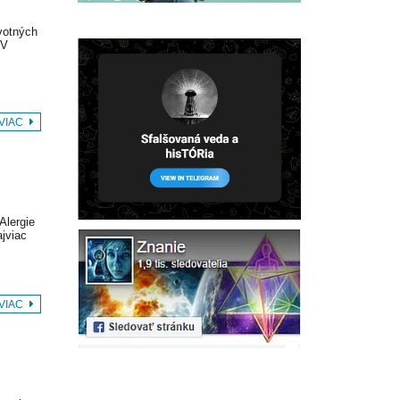
votných
 V
 VIAC
Alergie
ajviac
 VIAC