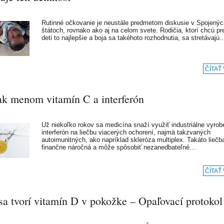
Rutinné očkovanie je neustále predmetom diskusie v Spojenýc
štátoch, rovnako ako aj na celom svete. Rodičia, ktorí chcú pr
deti to najlepšie a boja sa takéhoto rozhodnutia, sa stretávajú
ČÍTAŤ
ak menom vitamín C a interferón
Už niekoľko rokov sa medicína snaží využiť industriálne vyro
interferón na liečbu viacerých ochorení, najmä takzvaných
autoimunitných, ako napríklad skleróza multiplex. Takáto liečba
finančne náročná a môže spôsobiť nezanedbateľné…
ČÍTAŤ
sa tvorí vitamín D v pokožke – Opaľovací protokol