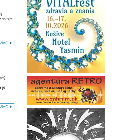
h
e svoje
…
 VIAC
bený
 je
 VIAC