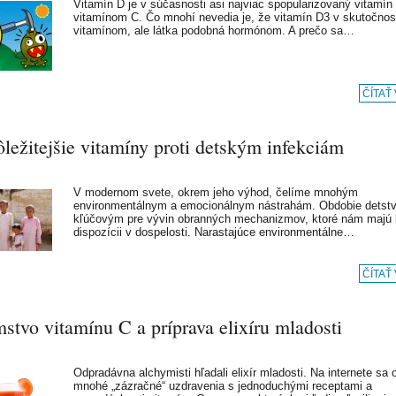
Vitamín D je v súčasnosti asi najviac spopularizovaný vitamín
vitamínom C. Čo mnohí nevedia je, že vitamín D3 v skutočnost
vitamínom, ale látka podobná hormónom. A prečo sa…
ČÍTAŤ
ležitejšie vitamíny proti detským infekciám
V modernom svete, okrem jeho výhod, čelíme mnohým
environmentálnym a emocionálnym nástrahám. Obdobie detstv
kľúčovým pre vývin obranných mechanizmov, ktoré nám majú 
dispozícii v dospelosti. Narastajúce environmentálne…
ČÍTAŤ
stvo vitamínu C a príprava elixíru mladosti
Odpradávna alchymisti hľadali elixír mladosti. Na internete sa o
mnohé „zázračné“ uzdravenia s jednoduchými receptami a