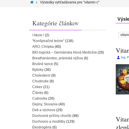
Výsledky vyhľadávania pre "vitamin c"
Výsl
Kategórie článkov
! Akcie !
(2)
"Konšpiračné teórie"
(136)
ARO, Chrípka
(80)
Vitam
BIO-logická – Germánska Nová Medicína
(28)
Ing. 
Breathariánstvo, pránická výživa
(6)
Brušné tance
(5)
Bylinky
(36)
Cholesterol
(9)
Chudnutie
(8)
Cirkev
(21)
Články
(6)
Cukrovka
(26)
Dejiny, Slovania
(40)
Deti a výchova
(29)
Duchovné príčiny chorôb
(98)
Vita
Duchovno a modlitby
(129)
zlepš
Ekodrogéria
(6)