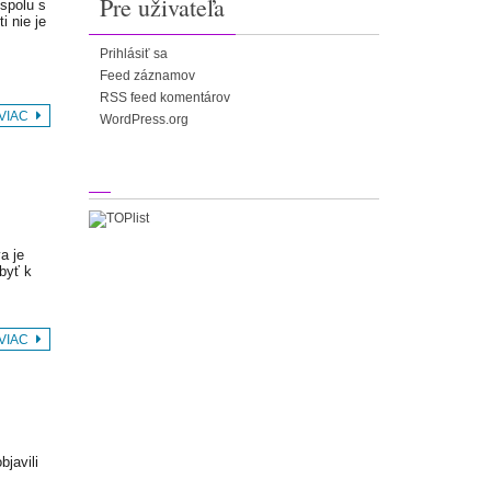
Pre uživateľa
 spolu s
i nie je
Prihlásiť sa
Feed záznamov
RSS feed komentárov
 VIAC
WordPress.org
a je
byť k
 VIAC
bjavili