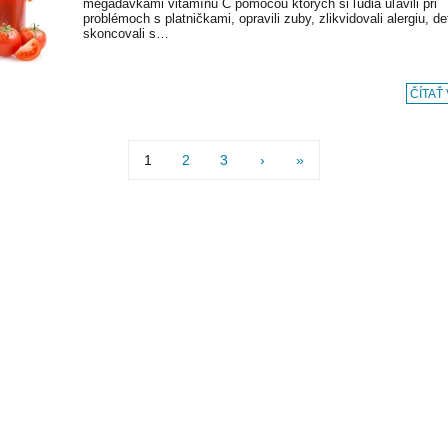
megadávkami vitamínu C pomocou ktorých si ľudia uľavili pri
problémoch s platničkami, opravili zuby, zlikvidovali alergiu, de
skoncovali s…
ČÍTAŤ
1
2
3
›
»