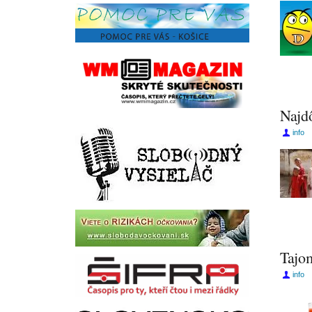
Najdô
info
Tajom
info