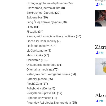
Ekológia, globálne otepľovanie
(24)
info
Ekozáhrada, permakultúra
(8)
Elektrosmog, žiarenia
(20)
Epigenetika
(20)
Feng Šuej, zdravé bývanie
(10)
Filmy
(81)
Filozofia
(34)
Karma, reinkarnácia a životy po živote
(40)
Liečba zvukom, ladičky
(7)
Zázr
Liečebné metódy
(214)
Liečivé kamene
(4)
info
Makrobiotika
(27)
Očkovanie
(113)
Onkologické ochorenia
(91)
Orientálna medicína
(75)
Paleo, low carb, ketogénna strava
(34)
Parazity, plesne
(25)
Plochá Zem
(17)
Pohybové cvičenia
(6)
Prekyslenie-úprava PH
(17)
Ako 
Prírodná kozmetika
(11)
info
Prognózy, Astrológia, Numerológia
(65)