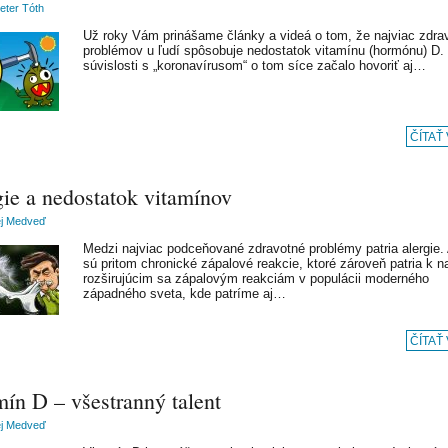
Peter Tóth
Už roky Vám prinášame články a videá o tom, že najviac zdra
problémov u ľudí spôsobuje nedostatok vitamínu (hormónu) D.
súvislosti s „koronavírusom“ o tom síce začalo hovoriť aj…
ČÍTAŤ
gie a nedostatok vitamínov
ej Medveď
Medzi najviac podceňované zdravotné problémy patria alergie. 
sú pritom chronické zápalové reakcie, ktoré zároveň patria k n
rozširujúcim sa zápalovým reakciám v populácii moderného
západného sveta, kde patríme aj…
ČÍTAŤ
mín D – všestranný talent
ej Medveď