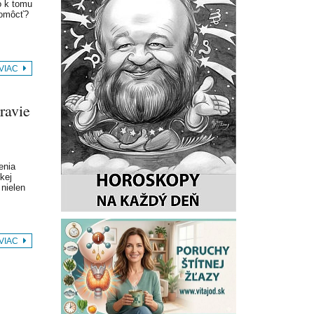
o k tomu
pomôcť?
 VIAC
ravie
enia
kej
 nielen
 VIAC