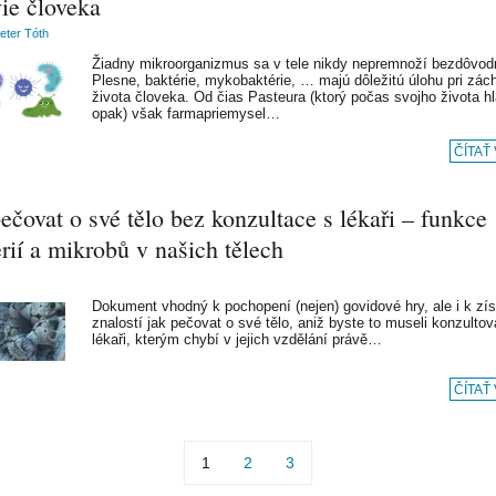
ie človeka
Peter Tóth
Žiadny mikroorganizmus sa v tele nikdy nepremnoží bezdôvod
Plesne, baktérie, mykobaktérie, … majú dôležitú úlohu pri zác
života človeka. Od čias Pasteura (ktorý počas svojho života hl
opak) však farmapriemysel…
ČÍTAŤ
ečovat o své tělo bez konzultace s lékaři – funkce
rií a mikrobů v našich tělech
Dokument vhodný k pochopení (nejen) govidové hry, ale i k zí
znalostí jak pečovat o své tělo, aniž byste to museli konzultov
lékaři, kterým chybí v jejich vzdělání právě…
ČÍTAŤ
1
2
3