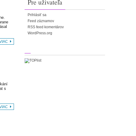
Pre uživateľa
Prihlásiť sa
ne.
Feed záznamov
hrane
ásal
RSS feed komentárov
WordPress.org
 VIAC
skání
at s
 VIAC