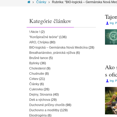
Články
Rubrika: "BIO-logická – Germánska Nová Med
Tajo
Kategórie článkov
Ing. 
! Akcie !
(2)
"Konšpiračné teórie"
(136)
ARO, Chrípka
(80)
BIO-logická – Germánska Nová Medicína
(28)
Breathariánstvo, pránická výživa
(6)
Brušné tance
(5)
Bylinky
(36)
Ako 
Cholesterol
(9)
s of
Chudnutie
(8)
Cirkev
(21)
Ing. 
Články
(6)
Cukrovka
(26)
Dejiny, Slovania
(40)
Deti a výchova
(29)
Duchovné príčiny chorôb
(98)
Duchovno a modlitby
(129)
Ekodrogéria
(6)