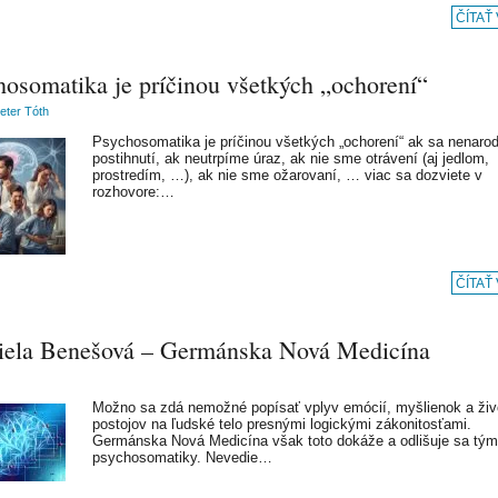
ČÍTAŤ
hosomatika je príčinou všetkých „ochorení“
Peter Tóth
Psychosomatika je príčinou všetkých „ochorení“ ak sa nenaro
postihnutí, ak neutrpíme úraz, ak nie sme otrávení (aj jedlom,
prostredím, …), ak nie sme ožarovaní, … viac sa dozviete v
rozhovore:…
ČÍTAŤ
iela Benešová – Germánska Nová Medicína
Možno sa zdá nemožné popísať vplyv emócií, myšlienok a ži
postojov na ľudské telo presnými logickými zákonitosťami.
Germánska Nová Medicína však toto dokáže a odlišuje sa tým
psychosomatiky. Nevedie…