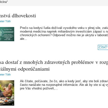
icína"
mstvá dlhovekosti
Peter Tóth
Prečo sa kedysi ľudia dožívali vysokého veku v plnej sile, zati
moderná medicína napriek miliardovým investíciám zápasí s 
chronických ochorení? Odpoveď možno nie je ukrytá v laborató
ale…
ČÍTAŤ
sa dostať z mnohých zdravotných problémov v roz
iciálnymi odporúčaniami
Peter Tóth
Ak čítate, počúvate, že čo, ako a kedy jesť, aby ste boli zdraví
často narážate na rozporuplné informácie. Ale ak by ste si aj vy
pre Vás vhodnú poživeň,…