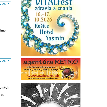
 VIAC
díme
 VIAC
votných
 od