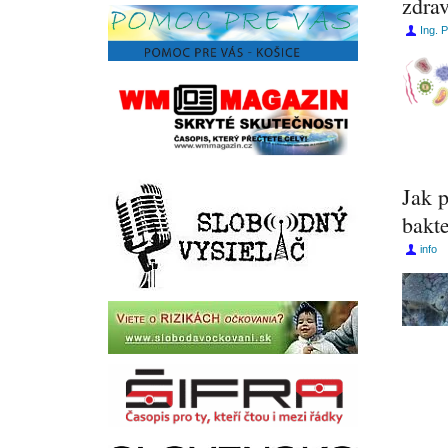
zdrav
Ing. 
Jak p
bakte
info