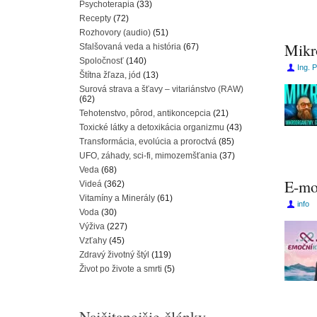
Psychoterapia
(33)
Recepty
(72)
Rozhovory (audio)
(51)
Mikr
Sfalšovaná veda a história
(67)
Spoločnosť
(140)
Ing. 
Štítna žľaza, jód
(13)
Surová strava a šťavy – vitariánstvo (RAW)
(62)
Tehotenstvo, pôrod, antikoncepcia
(21)
Toxické látky a detoxikácia organizmu
(43)
Transformácia, evolúcia a proroctvá
(85)
UFO, záhady, sci-fi, mimozemšťania
(37)
Veda
(68)
E-mo
Videá
(362)
Vitamíny a Minerály
(61)
info
Voda
(30)
Výživa
(227)
Vzťahy
(45)
Zdravý životný štýl
(119)
Život po živote a smrti
(5)
Najčitanejšie články