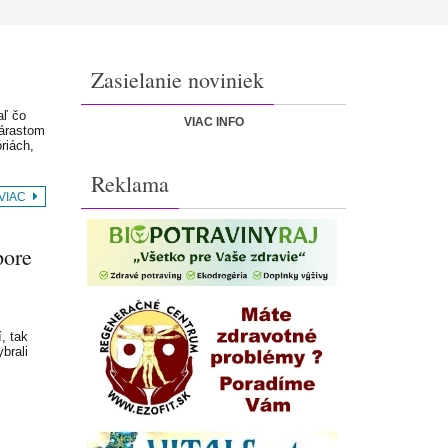
Zasielanie noviniek
aľ čo
VIAC INFO
nárastom
riách,
Reklama
 VIAC
pore
, tak
brali