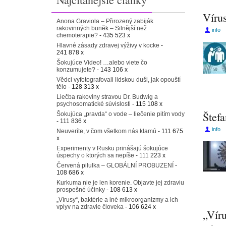
Víru
Anona Graviola – Přirozený zabiják
rakovinných buněk – Silnější než
info
chemoterapie?
- 435 523 x
Hlavné zásady zdravej výživy v kocke
-
241 878 x
Šokujúce Video! …alebo viete čo
konzumujete?
- 143 106 x
Vědci vyfotografovali lidskou duši, jak opouští
tělo
- 128 313 x
Liečba rakoviny stravou Dr. Budwig a
psychosomatické súvislosti
- 115 108 x
Štef
Šokujúca „pravda“ o vode – liečenie pitím vody
- 111 836 x
info
Neuveríte, v čom všetkom nás klamú
- 111 675
x
Experimenty v Rusku prinášajú šokujúce
úspechy o ktorých sa nepíše
- 111 223 x
Červená pilulka – GLOBÁLNÍ PROBUZENÍ
-
108 686 x
Kurkuma nie je len korenie. Objavte jej zdraviu
prospešné účinky
- 108 613 x
„Vírusy“, baktérie a iné mikroorganizmy a ich
vplyv na zdravie človeka
- 106 624 x
„Víru