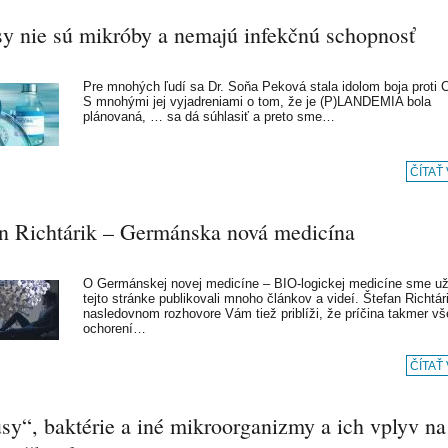
sy nie sú mikróby a nemajú infekčnú schopnosť
Pre mnohých ľudí sa Dr. Soňa Peková stala idolom boja proti 
S mnohými jej vyjadreniami o tom, že je (P)LANDEMIA bola
plánovaná, … sa dá súhlasiť a preto sme…
ČÍTAŤ
an Richtárik – Germánska nová medicína
O Germánskej novej medicíne – BIO-logickej medicíne sme u
tejto stránke publikovali mnoho článkov a videí. Štefan Richtár
nasledovnom rozhovore Vám tiež priblíži, že príčina takmer v
ochorení…
ČÍTAŤ
sy“, baktérie a iné mikroorganizmy a ich vplyv na