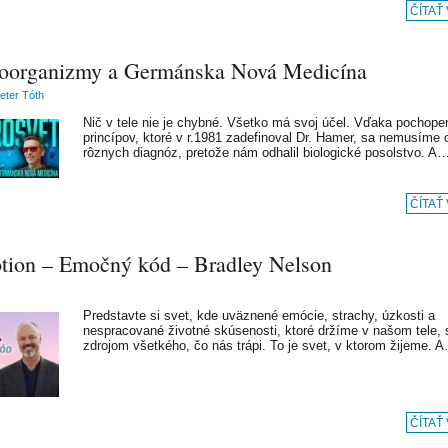
ČÍTAŤ
oorganizmy a Germánska Nová Medicína
Peter Tóth
Nič v tele nie je chybné. Všetko má svoj účel. Vďaka pochope
princípov, ktoré v r.1981 zadefinoval Dr. Hamer, sa nemusíme
rôznych diagnóz, pretože nám odhalil biologické posolstvo. A
ČÍTAŤ
tion – Emočný kód – Bradley Nelson
Predstavte si svet, kde uväznené emócie, strachy, úzkosti a
nespracované životné skúsenosti, ktoré držíme v našom tele, 
zdrojom všetkého, čo nás trápi. To je svet, v ktorom žijeme. 
ČÍTAŤ