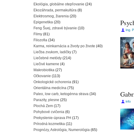
Ekológia, globálne otepľovanie
(24)
Ekozáhrada, permakultúra
(8)
Elektrosmog, žiarenia
(20)
Psyc
Epigenetika
(20)
Feng Šuej, zdravé bývanie
(10)
Ing. 
Filmy
(81)
Filozofia
(34)
Karma, reinkarnácia a životy po živote
(40)
Liečba zvukom, ladičky
(7)
Liečebné metódy
(214)
Liečivé kamene
(4)
Makrobiotika
(27)
Očkovanie
(113)
Onkologické ochorenia
(91)
Orientálna medicína
(75)
Gabr
Paleo, low carb, ketogénna strava
(34)
Parazity, plesne
(25)
info
Plochá Zem
(17)
Pohybové cvičenia
(6)
Prekyslenie-úprava PH
(17)
Prírodná kozmetika
(11)
Prognózy, Astrológia, Numerológia
(65)