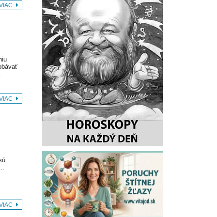
 VIAC
niu
 obávať
…
 VIAC
sú
A…
 VIAC