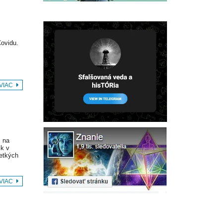
Covidu.
 VIAC
ž na
ik v
šetkých
 VIAC