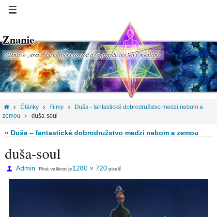
Znanie
Články o zdraví, duchovnom rozvoji a za pravdu nie len v medicíne.
Články
Filmy
Duša - fantastické dobrodružstvo medzi nebom a
zemou
duša-soul
« Duša – fantastické dobrodružstvo medzi nebom a zemou
duša-soul
Admin
1280 × 720
Plná velikost je
pixelů