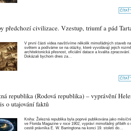
ČÍTAŤ
y předchozí civilizace. Vzestup, triumf a pád Tart
V první části videa navštívíme několik mimořádných staveb na
světem a podíváme se na otázky, které vyvolávají jejich rozmě
architektonická přesnost, oficiální datace a kvalita zpracování.
Dokázali bychom dnes za…
ČÍTAŤ
zná republika (Rodová republika) – vyprávění Hele
s o utajování faktů
Kniha: Železná republika byla poprvé publikována jako měsíční
ve Florida Magazine v roce 1902, vypráví mimořádný příběh o
cestě právníka E. W. Barringtona na konci 19. století do…