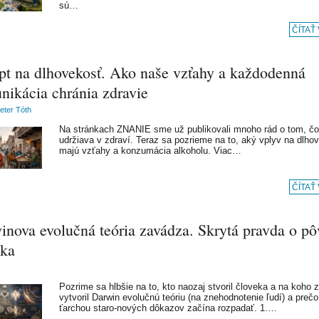
sú…
ČÍTAŤ
pt na dlhovekosť. Ako naše vzťahy a každodenná
nikácia chránia zdravie
Peter Tóth
Na stránkach ZNANIE sme už publikovali mnoho rád o tom, čo
udržiava v zdraví. Teraz sa pozrieme na to, aký vplyv na dlho
majú vzťahy a konzumácia alkoholu. Viac…
ČÍTAŤ
inova evolučná teória zavádza. Skrytá pravda o p
eka
Pozrime sa hlbšie na to, kto naozaj stvoril človeka a na koho
vytvoril Darwin evolučnú teóriu (na znehodnotenie ľudí) a preč
ťarchou staro-nových dôkazov začína rozpadať. 1.…