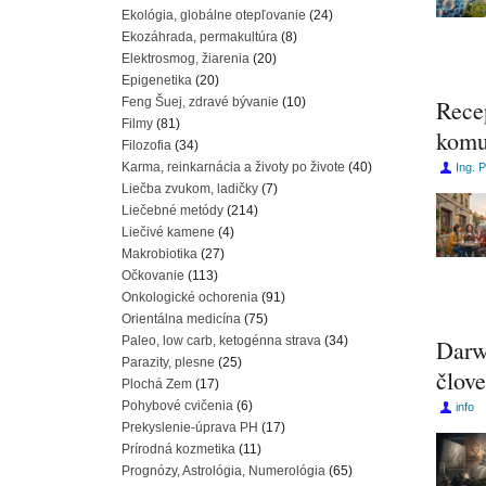
Ekológia, globálne otepľovanie
(24)
Ekozáhrada, permakultúra
(8)
Elektrosmog, žiarenia
(20)
Epigenetika
(20)
Feng Šuej, zdravé bývanie
(10)
Rece
Filmy
(81)
komu
Filozofia
(34)
Karma, reinkarnácia a životy po živote
(40)
Ing. 
Liečba zvukom, ladičky
(7)
Liečebné metódy
(214)
Liečivé kamene
(4)
Makrobiotika
(27)
Očkovanie
(113)
Onkologické ochorenia
(91)
Orientálna medicína
(75)
Paleo, low carb, ketogénna strava
(34)
Darw
Parazity, plesne
(25)
člov
Plochá Zem
(17)
Pohybové cvičenia
(6)
info
Prekyslenie-úprava PH
(17)
Prírodná kozmetika
(11)
Prognózy, Astrológia, Numerológia
(65)