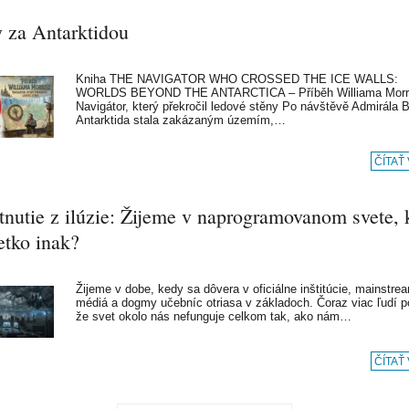
y za Antarktidou
Kniha THE NAVIGATOR WHO CROSSED THE ICE WALLS:
WORLDS BEYOND THE ANTARCTICA – Příběh Williama Morri
Navigátor, který překročil ledové stěny Po návštěvě Admirála 
Antarktida stala zakázaným územím,…
ČÍTAŤ
tnutie z ilúzie: Žijeme v naprogramovanom svete, 
etko inak?
Žijeme v dobe, kedy sa dôvera v oficiálne inštitúcie, mainstr
médiá a dogmy učebníc otriasa v základoch. Čoraz viac ľudí po
že svet okolo nás nefunguje celkom tak, ako nám…
ČÍTAŤ