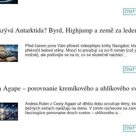
ČÍTAŤ
krývá Antarktida? Byrd, Highjump a země za led
Před časem jsme Vám přinesli videopřepis knihy Navigátor, kt
překročil ledové stěny. Mnozí to považují za sci-fi román (což 
možné), ale podívejte se na to, co se skutečně nachází…
ČÍTAŤ
a Agape – porovnanie kremíkového a uhlíkového s
Andrea Rubin z Cesty Agape už dlhšiu dobu ozvučuje témy, kt
bežných sieťach narážajú na stenu. V tomto rozhovore sa zam
fascinujúce porovnanie dvoch svetov – uhlíkového a…
ČÍTAŤ