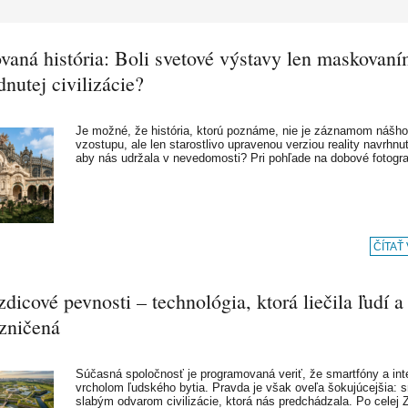
vaná história: Boli svetové výstavy len maskovan
nutej civilizácie?
Je možné, že história, ktorú poznáme, nie je záznamom nášho
vzostupu, ale len starostlivo upravenou verziou reality navrhnu
aby nás udržala v nevedomosti? Pri pohľade na dobové fotogr
ČÍTAŤ
dicové pevnosti – technológia, ktorá liečila ľudí a
 zničená
Súčasná spoločnosť je programovaná veriť, že smartfóny a int
vrcholom ľudského bytia. Pravda je však oveľa šokujúcejšia: 
slabým odvarom civilizácie, ktorá nás predchádzala. Po celej 