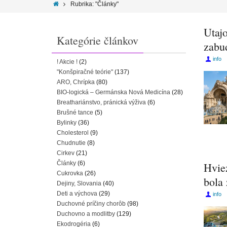
Rubrika: "Články"
Utajo
Kategórie článkov
zabud
info
! Akcie !
(2)
"Konšpiračné teórie"
(137)
ARO, Chrípka
(80)
BIO-logická – Germánska Nová Medicína
(28)
Breathariánstvo, pránická výživa
(6)
Brušné tance
(5)
Bylinky
(36)
Cholesterol
(9)
Chudnutie
(8)
Cirkev
(21)
Články
(6)
Hviez
Cukrovka
(26)
bola
Dejiny, Slovania
(40)
Deti a výchova
(29)
info
Duchovné príčiny chorôb
(98)
Duchovno a modlitby
(129)
Ekodrogéria
(6)