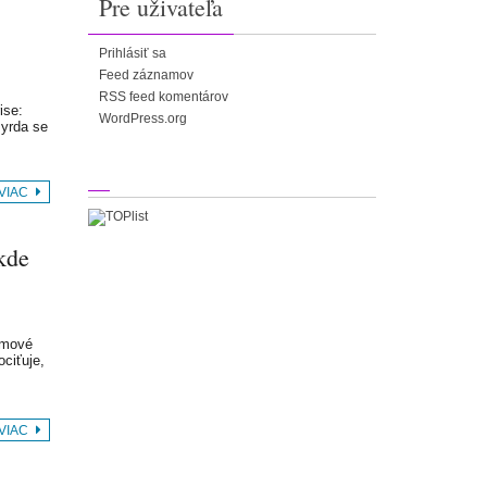
Pre uživateľa
Prihlásiť sa
Feed záznamov
RSS feed komentárov
se:
WordPress.org
Byrda se
 VIAC
kde
eamové
ciťuje,
 VIAC