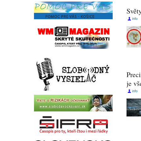
Svět
info
Preci
je vš
info