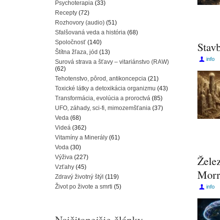
Psychoterapia
(33)
Recepty
(72)
Rozhovory (audio)
(51)
Sfalšovaná veda a história
(68)
Spoločnosť
(140)
Stavb
Štítna žľaza, jód
(13)
info
Surová strava a šťavy – vitariánstvo (RAW)
(62)
Tehotenstvo, pôrod, antikoncepcia
(21)
Toxické látky a detoxikácia organizmu
(43)
Transformácia, evolúcia a proroctvá
(85)
UFO, záhady, sci-fi, mimozemšťania
(37)
Veda
(68)
Videá
(362)
Vitamíny a Minerály
(61)
Voda
(30)
Výživa
(227)
Žele
Vzťahy
(45)
Morri
Zdravý životný štýl
(119)
Život po živote a smrti
(5)
info
Najčitanejšie články