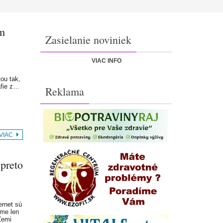
ím
Zasielanie noviniek
VIAC INFO
tou tak,
afie z…
Reklama
 VIAC
 preto
ernet sú
sme len
Zemi