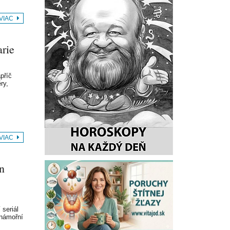
 VIAC
arie
příč
ry,
 VIAC
n
 seriál
 námořní