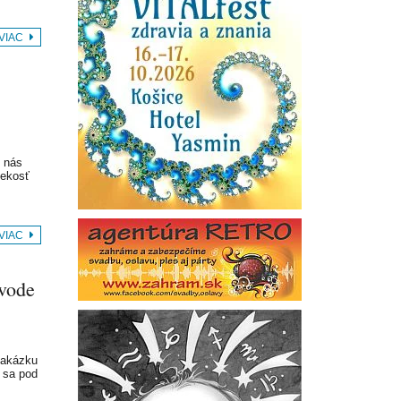
 VIAC
 nás
vekosť
 VIAC
ôvode
 zakázku
o sa pod