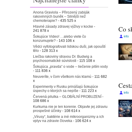
Anona Graviola – Přirozený zabiják
rakovinných buněk – Silnější než
chemoterapie?
- 435 525 x
Hlavné zásady zdravej výživy v kocke
-
Co s
241 878 x
Šokujúce Video! …alebo viete čo
info
konzumujete?
- 143 106 x
Vědci vyfotografovali lidskou duši, jak opouští
tělo
- 128 313 x
Liečba rakoviny stravou Dr. Budwig a
psychosomatické súvislosti
- 115 108 x
Šokujúca „pravda“ o vode – liečenie pitím vody
- 111 836 x
Neuveríte, v čom všetkom nás klamú
- 111 682
x
Cest
Experimenty v Rusku prinášajú šokujúce
úspechy o ktorých sa nepíše
- 111 223 x
info
Červená pilulka – GLOBÁLNÍ PROBUZENÍ
-
108 686 x
Kurkuma nie je len korenie. Objavte jej zdraviu
prospešné účinky
- 108 614 x
„Vírusy“, baktérie a iné mikroorganizmy a ich
vplyv na zdravie človeka
- 106 624 x