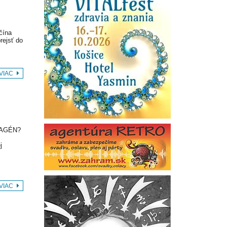
čína
rejsť do
 VIAC
LAGÉN?
j
 VIAC