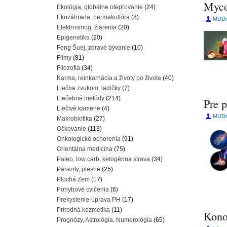
Myco
Ekológia, globálne otepľovanie
(24)
Ekozáhrada, permakultúra
(8)
MUDr.
Elektrosmog, žiarenia
(20)
Epigenetika
(20)
Feng Šuej, zdravé bývanie
(10)
Filmy
(81)
Filozofia
(34)
Karma, reinkarnácia a životy po živote
(40)
Liečba zvukom, ladičky
(7)
Liečebné metódy
(214)
Pre 
Liečivé kamene
(4)
MUDr.
Makrobiotika
(27)
Očkovanie
(113)
Onkologické ochorenia
(91)
Orientálna medicína
(75)
Paleo, low carb, ketogénna strava
(34)
Parazity, plesne
(25)
Plochá Zem
(17)
Pohybové cvičenia
(6)
Prekyslenie-úprava PH
(17)
Prírodná kozmetika
(11)
Kono
Prognózy, Astrológia, Numerológia
(65)