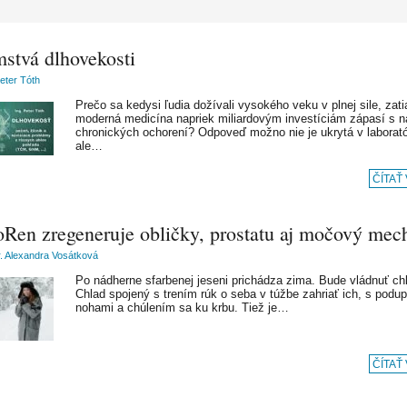
mstvá dlhovekosti
Peter Tóth
Prečo sa kedysi ľudia dožívali vysokého veku v plnej sile, zati
moderná medicína napriek miliardovým investíciám zápasí s 
chronických ochorení? Odpoveď možno nie je ukrytá v laborató
ale…
ČÍTAŤ
Ren zregeneruje obličky, prostatu aj močový mec
 Alexandra Vosátková
Po nádherne sfarbenej jeseni prichádza zima. Bude vládnuť ch
Chlad spojený s trením rúk o seba v túžbe zahriať ich, s pod
nohami a chúlením sa ku krbu. Tiež je…
ČÍTAŤ