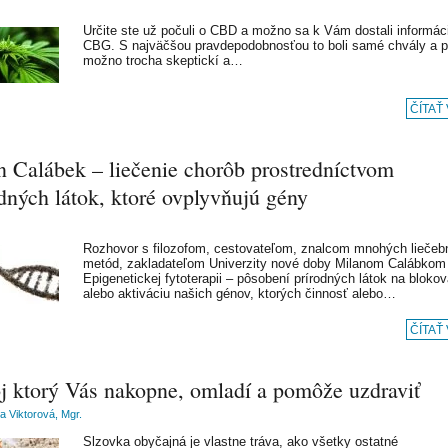
Určite ste už počuli o CBD a možno sa k Vám dostali informáci
CBG. S najväčšou pravdepodobnosťou to boli samé chvály a p
možno trocha skeptickí a…
ČÍTAŤ
n Calábek – liečenie chorôb prostredníctvom
dných látok, ktoré ovplyvňujú gény
Rozhovor s filozofom, cestovateľom, znalcom mnohých liečeb
metód, zakladateľom Univerzity nové doby Milanom Calábkom
Epigenetickej fytoterapii – pôsobení prírodných látok na blokov
alebo aktiváciu našich génov, ktorých činnosť alebo…
ČÍTAŤ
j ktorý Vás nakopne, omladí a pomôže uzdraviť
a Viktorová, Mgr.
Slzovka obyčajná je vlastne tráva, ako všetky ostatné