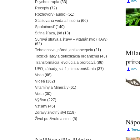
info
Psychoterapia
(33)
Recepty
(72)
Rozhovory (audio)
(51)
Sfalšovaná veda a história
(66)
Spoločnosť
(140)
Štítna žľaza, jód
(13)
Surová strava a šťavy – vitariánstvo (RAW)
(62)
Tehotenstvo, pôrod, antikoncepcia
(21)
Mila
Toxické látky a detoxikácia organizmu
(43)
príro
Transformácia, evolúcia a proroctvá
(86)
UFO, záhady, sci-fi, mimozemšťania
(37)
info
Veda
(68)
Videá
(362)
Vitamíny a Minerály
(61)
Voda
(30)
Výživa
(227)
Vzťahy
(45)
Zdravý životný štýl
(119)
Život po živote a smrti
(5)
Nápo
Terez
Najčitanejšie články