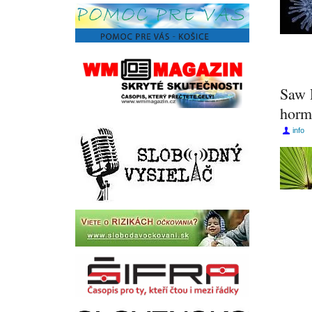
Saw P
horm
info