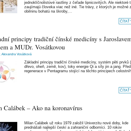
jednoklíčnolistové rastliny z čeľade lipnicovitých. Ale niektoré 
zaujímajú človeka viac než iné. Tie trávy, z ktorých je možné 
obilninu bohatú na škroby,…
ČÍTAŤ
dní principy tradiční čínské medicíny s Jaroslave
em a MUDr. Vosátkovou
 Alexandra Vosátková
Základní principy tradiční čínské medicíny, systém pěti prvků 
dřevo, oheň, země, kov), toky energie Qi a síly jin a jang. Pře
regenerace v Pentagramu stojící na těchto principech celostn
ČÍTAŤ
n Calábek – Ako na koronavírus
Milan Calábek už roku 1979 založil Univerzitu nové doby, kde
prednášali najlepší českí a zahraniční odborníci. 10 rokov