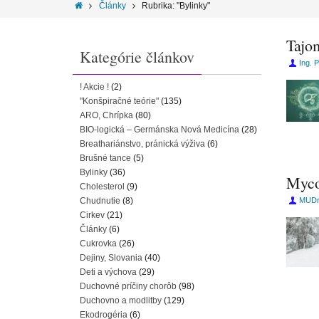
Články
Rubrika: "Bylinky"
Tajo
Kategórie článkov
Ing. 
! Akcie !
(2)
"Konšpiračné teórie"
(135)
ARO, Chrípka
(80)
BIO-logická – Germánska Nová Medicína
(28)
Breathariánstvo, pránická výživa
(6)
Brušné tance
(5)
Bylinky
(36)
Myco
Cholesterol
(9)
Chudnutie
(8)
MUDr.
Cirkev
(21)
Články
(6)
Cukrovka
(26)
Dejiny, Slovania
(40)
Deti a výchova
(29)
Duchovné príčiny chorôb
(98)
Duchovno a modlitby
(129)
Ekodrogéria
(6)