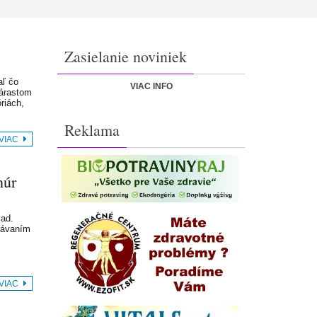
Zasielanie noviniek
aľ čo
VIAC INFO
nárastom
riách,
Reklama
 VIAC
húr
lad.
upávaním
 VIAC