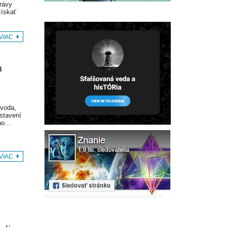
trávy
získať
 VIAC
m
(voda,
dstavení
ího…
 VIAC