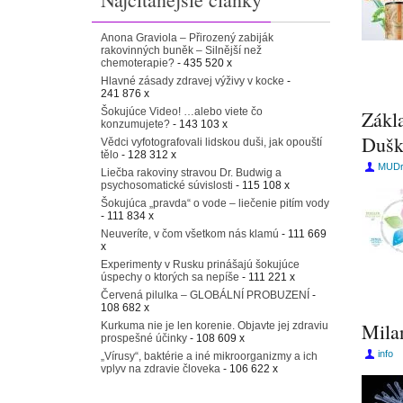
Anona Graviola – Přirozený zabiják
rakovinných buněk – Silnější než
chemoterapie?
- 435 520 x
Hlavné zásady zdravej výživy v kocke
-
241 876 x
Šokujúce Video! …alebo viete čo
Zákla
konzumujete?
- 143 103 x
Dušk
Vědci vyfotografovali lidskou duši, jak opouští
tělo
- 128 312 x
MUDr.
Liečba rakoviny stravou Dr. Budwig a
psychosomatické súvislosti
- 115 108 x
Šokujúca „pravda“ o vode – liečenie pitím vody
- 111 834 x
Neuveríte, v čom všetkom nás klamú
- 111 669
x
Experimenty v Rusku prinášajú šokujúce
úspechy o ktorých sa nepíše
- 111 221 x
Červená pilulka – GLOBÁLNÍ PROBUZENÍ
-
108 682 x
Mila
Kurkuma nie je len korenie. Objavte jej zdraviu
prospešné účinky
- 108 609 x
info
„Vírusy“, baktérie a iné mikroorganizmy a ich
vplyv na zdravie človeka
- 106 622 x