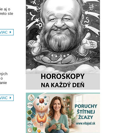
e aj o
reto ste
 VIAC
ných
 o
anie
 VIAC