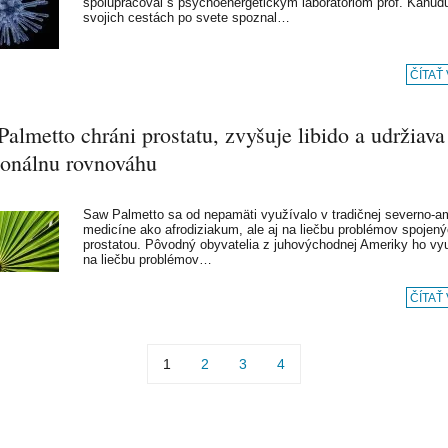
spolupracoval s psychoenergetickým laboratóriom prof. Kahud
svojich cestách po svete spoznal…
ČÍTAŤ
almetto chráni prostatu, zvyšuje libido a udržiava
onálnu rovnováhu
Saw Palmetto sa od nepamäti využívalo v tradičnej severno-a
medicíne ako afrodiziakum, ale aj na liečbu problémov spojen
prostatou. Pôvodný obyvatelia z juhovýchodnej Ameriky ho vyu
na liečbu problémov…
ČÍTAŤ
1
2
3
4