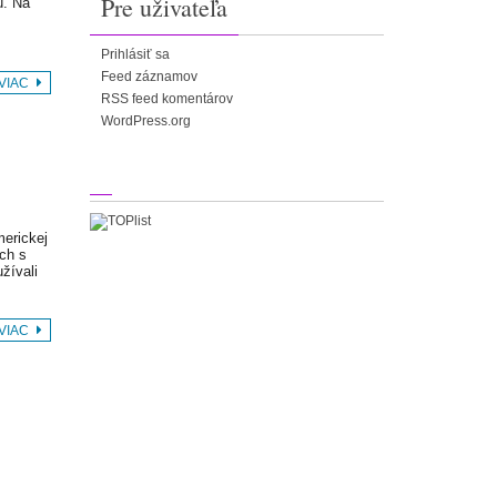
Pre uživateľa
u. Na
Prihlásiť sa
Feed záznamov
 VIAC
RSS feed komentárov
WordPress.org
merickej
ých s
žívali
 VIAC