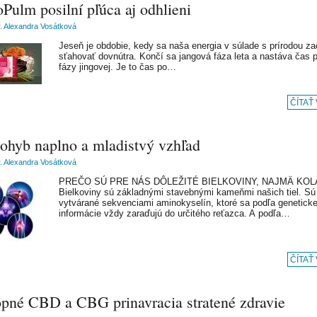
Pulm posilní pľúca aj odhlieni
 Alexandra Vosátková
Jeseň je obdobie, kedy sa naša energia v súlade s prírodou za
sťahovať dovnútra. Končí sa jangová fáza leta a nastáva čas p
fázy jingovej. Je to čas po…
ČÍTAŤ
pohyb naplno a mladistvý vzhľad
 Alexandra Vosátková
PREČO SÚ PRE NÁS DÔLEŽITÉ BIELKOVINY, NAJMÄ KO
Bielkoviny sú základnými stavebnými kameňmi našich tiel. Sú
vytvárané sekvenciami aminokyselín, ktoré sa podľa geneticke
informácie vždy zaraďujú do určitého reťazca. A podľa…
ČÍTAŤ
pné CBD a CBG prinavracia stratené zdravie