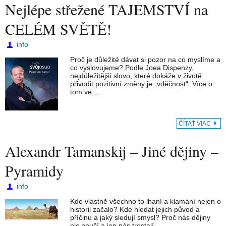
Nejlépe střežené TAJEMSTVÍ na
CELÉM SVĚTĚ!
info
Proč je důležité dávat si pozor na co myslíme a
co vyslovujeme? Podle Joea Dispenzy,
nejdůležitější slovo, které dokáže v životě
přivodit pozitivní změny je „vděčnost“. Více o
tom ve…
ČÍTAŤ VIAC
Alexandr Tamanskij – Jiné dějiny –
Pyramidy
info
Kde vlastně všechno to lhaní a klamání nejen o
historii začalo? Kde hledat jejich původ a
příčinu a jaký sledují smysl? Proč nás dějiny
nic neučí a jen nás trestají…