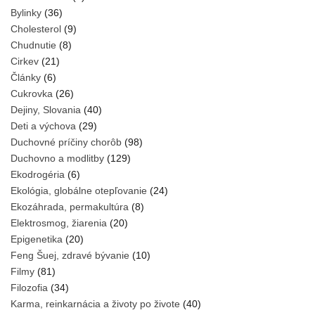
Bylinky
(36)
Cholesterol
(9)
Chudnutie
(8)
Cirkev
(21)
Články
(6)
Cukrovka
(26)
Dejiny, Slovania
(40)
Deti a výchova
(29)
Duchovné príčiny chorôb
(98)
Duchovno a modlitby
(129)
Ekodrogéria
(6)
Ekológia, globálne otepľovanie
(24)
Ekozáhrada, permakultúra
(8)
Elektrosmog, žiarenia
(20)
Epigenetika
(20)
Feng Šuej, zdravé bývanie
(10)
Filmy
(81)
Filozofia
(34)
Karma, reinkarnácia a životy po živote
(40)