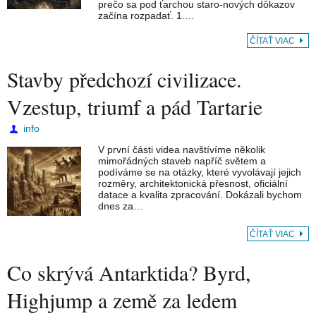
prečo sa pod ťarchou staro-nových dôkazov
začína rozpadať. 1.…
ČÍTAŤ VIAC
Stavby předchozí civilizace.
Vzestup, triumf a pád Tartarie
info
V první části videa navštívíme několik
mimořádných staveb napříč světem a
podíváme se na otázky, které vyvolávají jejich
rozměry, architektonická přesnost, oficiální
datace a kvalita zpracování. Dokázali bychom
dnes za…
ČÍTAŤ VIAC
Co skrývá Antarktida? Byrd,
Highjump a země za ledem