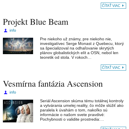
ČÍTAŤ VIAC
Projekt Blue Beam
info
Pre niekoho už známy, pre niekoho nie,
investigatívec Serge Monast z Quebecu, ktorý
sa špecializoval na odhaľovanie skrytých
plánov globalistických elít a OSN, nebol len
teoretik od stola. V rokoch…
ČÍTAŤ VIAC
Vesmírna fantázia Ascension
info
Seriál Ascension skúma tému totálnej kontroly
a vytvárania umelej reality, čo môže slúžiť ako
paralela k úvahám o tom, nakoľko sú
informácie o našom svete pravdivé:
Pochybnosti o validite prostredia:…