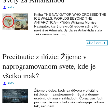
info
Kniha THE NAVIGATOR WHO CROSSED THE
ICE WALLS: WORLDS BEYOND THE
ANTARCTICA – Příběh Williama Morrise:
Navigátor, který překročil ledové stěny Po
návštěvě Admirála Byrda se Antarktida stala
zakázaným územím,…
ČÍTAŤ VIAC
Precitnutie z ilúzie: Žijeme v
naprogramovanom svete, kde je
všetko inak?
info
Žijeme v dobe, kedy sa dôvera v oficiálne
inštitúcie, mainstreamové médiá a dogmy
učebníc otriasa v základoch. Čoraz viac ľudí
pociťuje, že svet okolo nás nefunguje celkom
tak, ako nám…