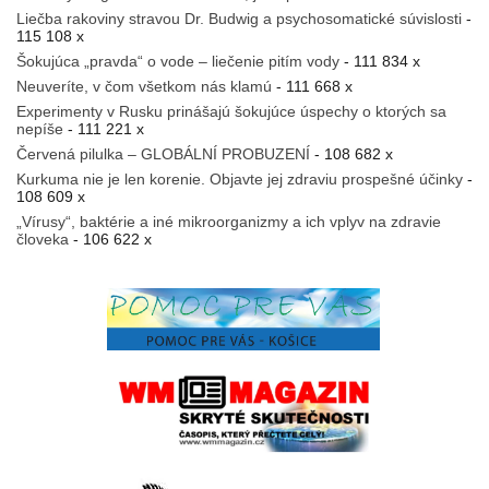
Liečba rakoviny stravou Dr. Budwig a psychosomatické súvislosti
-
115 108 x
Šokujúca „pravda“ o vode – liečenie pitím vody
- 111 834 x
Neuveríte, v čom všetkom nás klamú
- 111 668 x
Experimenty v Rusku prinášajú šokujúce úspechy o ktorých sa
nepíše
- 111 221 x
Červená pilulka – GLOBÁLNÍ PROBUZENÍ
- 108 682 x
Kurkuma nie je len korenie. Objavte jej zdraviu prospešné účinky
-
108 609 x
„Vírusy“, baktérie a iné mikroorganizmy a ich vplyv na zdravie
človeka
- 106 622 x