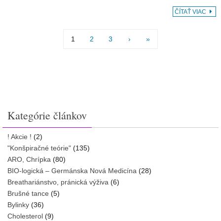
ČÍTAŤ VIAC
1
2
3
›
»
Kategórie článkov
! Akcie !
(2)
"Konšpiračné teórie"
(135)
ARO, Chrípka
(80)
BIO-logická – Germánska Nová Medicína
(28)
Breathariánstvo, pránická výživa
(6)
Brušné tance
(5)
Bylinky
(36)
Cholesterol
(9)