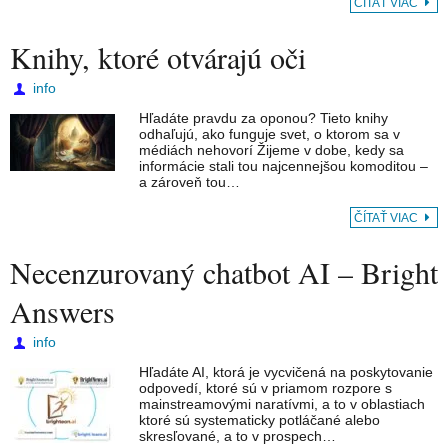
ČÍTAŤ VIAC
Knihy, ktoré otvárajú oči
info
Hľadáte pravdu za oponou? Tieto knihy
odhaľujú, ako funguje svet, o ktorom sa v
médiách nehovorí Žijeme v dobe, kedy sa
informácie stali tou najcennejšou komoditou –
a zároveň tou…
ČÍTAŤ VIAC
Necenzurovaný chatbot AI – Bright
Answers
info
Hľadáte AI, ktorá je vycvičená na poskytovanie
odpovedí, ktoré sú v priamom rozpore s
mainstreamovými naratívmi, a to v oblastiach
ktoré sú systematicky potláčané alebo
skresľované, a to v prospech…