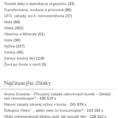
Toxické látky a detoxikácia organizmu
(43)
Transformácia, evolúcia a proroctvá
(86)
UFO, záhady, sci-fi, mimozemšťania
(37)
Veda
(68)
Videá
(362)
Vitamíny a Minerály
(61)
Voda
(30)
Výživa
(227)
Vzťahy
(45)
Zdravý životný štýl
(119)
Život po živote a smrti
(5)
Najčitanejšie články
Anona Graviola – Přirozený zabiják rakovinných buněk – Silnější
než chemoterapie?
- 435 519 x
Hlavné zásady zdravej výživy v kocke
- 241 876 x
Šokujúce Video! …alebo viete čo konzumujete?
- 143 103 x
Vědci vyfotografovali lidskou duši, jak opouští tělo
- 128 312 x