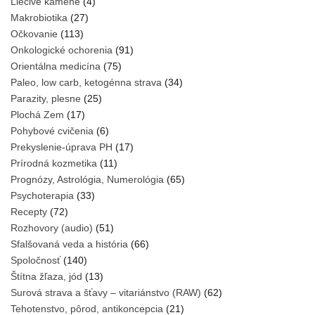
Liečivé kamene
(4)
Makrobiotika
(27)
Očkovanie
(113)
Onkologické ochorenia
(91)
Orientálna medicína
(75)
Paleo, low carb, ketogénna strava
(34)
Parazity, plesne
(25)
Plochá Zem
(17)
Pohybové cvičenia
(6)
Prekyslenie-úprava PH
(17)
Prírodná kozmetika
(11)
Prognózy, Astrológia, Numerológia
(65)
Psychoterapia
(33)
Recepty
(72)
Rozhovory (audio)
(51)
Sfalšovaná veda a história
(66)
Spoločnosť
(140)
Štítna žľaza, jód
(13)
Surová strava a šťavy – vitariánstvo (RAW)
(62)
Tehotenstvo, pôrod, antikoncepcia
(21)