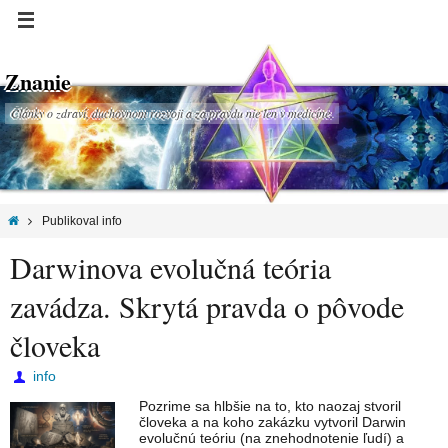
Znanie
Články o zdraví, duchovnom rozvoji a za pravdu nie len v medicíne.
Publikoval info
Darwinova evolučná teória
zavádza. Skrytá pravda o pôvode
človeka
info
Pozrime sa hlbšie na to, kto naozaj stvoril
človeka a na koho zakázku vytvoril Darwin
evolučnú teóriu (na znehodnotenie ľudí) a