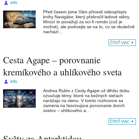
info
Před časem jsme Vám přinesli videopřepis
knihy Navigátor, který překročil ledové stěny.
Mnozí to považují za sci-fi román (což je
možné), ale podívejte se na to, co se skutečně
nachází…
ČÍTAŤ VIAC
Cesta Agape – porovnanie
kremíkového a uhlíkového sveta
info
Andrea Rubin z Cesty Agape už dlhšiu dobu
ozvučuje témy, ktoré na bežných sieťach
narážajú na stenu. V tomto rozhovore sa
zameria na fascinujúce porovnanie dvoch
svetov – uhlíkového a…
ČÍTAŤ VIAC
Světy za Antarktidou