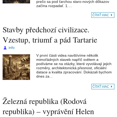
prečo sa pod ťarchou staro-nových dôkazov
začína rozpadať. 1.…
ČÍTAŤ VIAC
Stavby předchozí civilizace.
Vzestup, triumf a pád Tartarie
info
V první části videa navštívíme několik
mimořádných staveb napříč světem a
podíváme se na otázky, které vyvolávají jejich
rozměry, architektonická přesnost, oficiální
datace a kvalita zpracování. Dokázali bychom
dnes za…
ČÍTAŤ VIAC
Železná republika (Rodová
republika) – vyprávění Helen