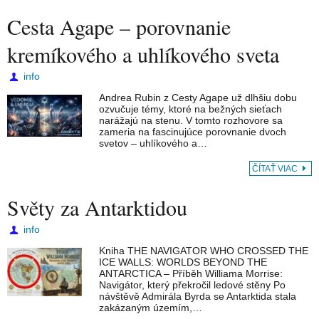
Cesta Agape – porovnanie
kremíkového a uhlíkového sveta
info
Andrea Rubin z Cesty Agape už dlhšiu dobu
ozvučuje témy, ktoré na bežných sieťach
narážajú na stenu. V tomto rozhovore sa
zameria na fascinujúce porovnanie dvoch
svetov – uhlíkového a…
ČÍTAŤ VIAC
Světy za Antarktidou
info
Kniha THE NAVIGATOR WHO CROSSED THE
ICE WALLS: WORLDS BEYOND THE
ANTARCTICA – Příběh Williama Morrise:
Navigátor, který překročil ledové stěny Po
návštěvě Admirála Byrda se Antarktida stala
zakázaným územím,…