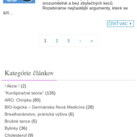
srozumitelně a bez zbytečných keců.
Rozebíráme nejčastější argumenty, které se
šíří…
ČÍTAŤ VIAC
1
2
3
›
»
Kategórie článkov
! Akcie !
(2)
"Konšpiračné teórie"
(135)
ARO, Chrípka
(80)
BIO-logická – Germánska Nová Medicína
(28)
Breathariánstvo, pránická výživa
(6)
Brušné tance
(5)
Bylinky
(36)
Cholesterol
(9)