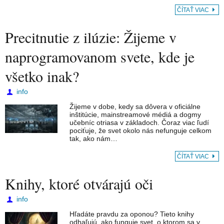
ČÍTAŤ VIAC
Precitnutie z ilúzie: Žijeme v
naprogramovanom svete, kde je
všetko inak?
info
Žijeme v dobe, kedy sa dôvera v oficiálne
inštitúcie, mainstreamové médiá a dogmy
učebníc otriasa v základoch. Čoraz viac ľudí
pociťuje, že svet okolo nás nefunguje celkom
tak, ako nám…
ČÍTAŤ VIAC
Knihy, ktoré otvárajú oči
info
Hľadáte pravdu za oponou? Tieto knihy
odhaľujú, ako funguje svet, o ktorom sa v