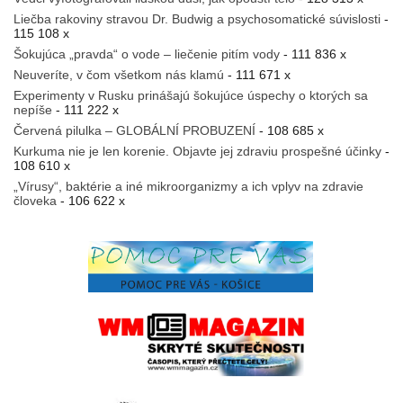
Liečba rakoviny stravou Dr. Budwig a psychosomatické súvislosti
-
115 108 x
Šokujúca „pravda“ o vode – liečenie pitím vody
- 111 836 x
Neuveríte, v čom všetkom nás klamú
- 111 671 x
Experimenty v Rusku prinášajú šokujúce úspechy o ktorých sa
nepíše
- 111 222 x
Červená pilulka – GLOBÁLNÍ PROBUZENÍ
- 108 685 x
Kurkuma nie je len korenie. Objavte jej zdraviu prospešné účinky
-
108 610 x
„Vírusy“, baktérie a iné mikroorganizmy a ich vplyv na zdravie
človeka
- 106 622 x