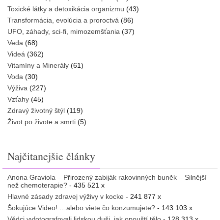
Toxické látky a detoxikácia organizmu
(43)
Transformácia, evolúcia a proroctvá
(86)
UFO, záhady, sci-fi, mimozemšťania
(37)
Veda
(68)
Videá
(362)
Vitamíny a Minerály
(61)
Voda
(30)
Výživa
(227)
Vzťahy
(45)
Zdravý životný štýl
(119)
Život po živote a smrti
(5)
Najčitanejšie články
Anona Graviola – Přirozený zabiják rakovinných buněk – Silnější
než chemoterapie?
- 435 521 x
Hlavné zásady zdravej výživy v kocke
- 241 877 x
Šokujúce Video! …alebo viete čo konzumujete?
- 143 103 x
Vědci vyfotografovali lidskou duši, jak opouští tělo
- 128 313 x