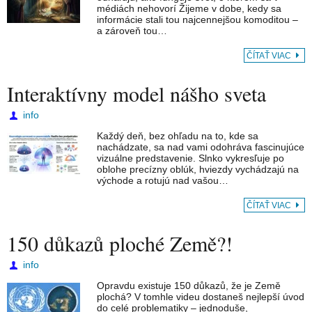
médiách nehovorí Žijeme v dobe, kedy sa
informácie stali tou najcennejšou komoditou –
a zároveň tou…
ČÍTAŤ VIAC
Interaktívny model nášho sveta
info
Každý deň, bez ohľadu na to, kde sa
nachádzate, sa nad vami odohráva fascinujúce
vizuálne predstavenie. Slnko vykresľuje po
oblohe precízny oblúk, hviezdy vychádzajú na
východe a rotujú nad vašou…
ČÍTAŤ VIAC
150 důkazů ploché Země?!
info
Opravdu existuje 150 důkazů, že je Země
plochá? V tomhle videu dostaneš nejlepší úvod
do celé problematiky – jednoduše,