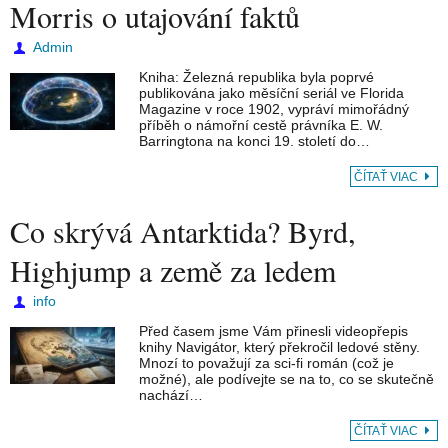
Morris o utajování faktů
Admin
Kniha: Železná republika byla poprvé
publikována jako měsíční seriál ve Florida
Magazine v roce 1902, vypráví mimořádný
příběh o námořní cestě právníka E. W.
Barringtona na konci 19. století do…
ČÍTAŤ VIAC
Co skrývá Antarktida? Byrd,
Highjump a země za ledem
info
Před časem jsme Vám přinesli videopřepis
knihy Navigátor, který překročil ledové stěny.
Mnozí to považují za sci-fi román (což je
možné), ale podívejte se na to, co se skutečně
nachází…
ČÍTAŤ VIAC