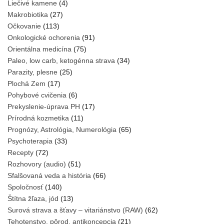
Liečivé kamene
(4)
Makrobiotika
(27)
Očkovanie
(113)
Onkologické ochorenia
(91)
Orientálna medicína
(75)
Paleo, low carb, ketogénna strava
(34)
Parazity, plesne
(25)
Plochá Zem
(17)
Pohybové cvičenia
(6)
Prekyslenie-úprava PH
(17)
Prírodná kozmetika
(11)
Prognózy, Astrológia, Numerológia
(65)
Psychoterapia
(33)
Recepty
(72)
Rozhovory (audio)
(51)
Sfalšovaná veda a história
(66)
Spoločnosť
(140)
Štítna žľaza, jód
(13)
Surová strava a šťavy – vitariánstvo (RAW)
(62)
Tehotenstvo, pôrod, antikoncepcia
(21)