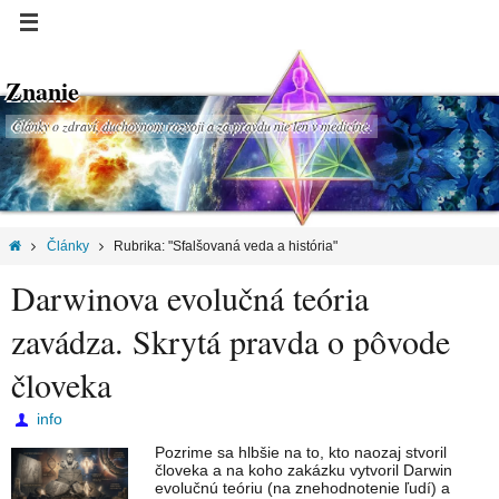
Znanie
Články o zdraví, duchovnom rozvoji a za pravdu nie len v medicíne.
Články
Rubrika: "Sfalšovaná veda a história"
Darwinova evolučná teória
zavádza. Skrytá pravda o pôvode
človeka
info
Pozrime sa hlbšie na to, kto naozaj stvoril
človeka a na koho zakázku vytvoril Darwin
evolučnú teóriu (na znehodnotenie ľudí) a