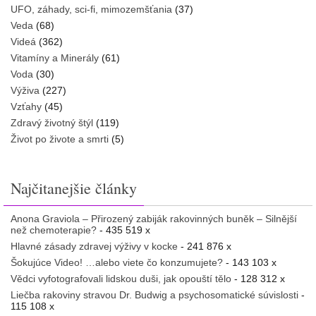
UFO, záhady, sci-fi, mimozemšťania
(37)
Veda
(68)
Videá
(362)
Vitamíny a Minerály
(61)
Voda
(30)
Výživa
(227)
Vzťahy
(45)
Zdravý životný štýl
(119)
Život po živote a smrti
(5)
Najčitanejšie články
Anona Graviola – Přirozený zabiják rakovinných buněk – Silnější
než chemoterapie?
- 435 519 x
Hlavné zásady zdravej výživy v kocke
- 241 876 x
Šokujúce Video! …alebo viete čo konzumujete?
- 143 103 x
Vědci vyfotografovali lidskou duši, jak opouští tělo
- 128 312 x
Liečba rakoviny stravou Dr. Budwig a psychosomatické súvislosti
-
115 108 x