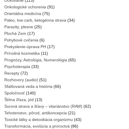
Očkovanie
(113)
Onkologické ochorenia
(91)
Orientálna medicína
(75)
Paleo, low carb, ketogénna strava
(34)
Parazity, plesne
(25)
Plochá Zem
(17)
Pohybové cvičenia
(6)
Prekyslenie-úprava PH
(17)
Prírodná kozmetika
(11)
Prognózy, Astrológia, Numerológia
(65)
Psychoterapia
(33)
Recepty
(72)
Rozhovory (audio)
(51)
Sfalšovaná veda a história
(66)
Spoločnosť
(140)
Štítna žľaza, jód
(13)
Surová strava a šťavy – vitariánstvo (RAW)
(62)
Tehotenstvo, pôrod, antikoncepcia
(21)
Toxické látky a detoxikácia organizmu
(43)
Transformácia, evolúcia a proroctvá
(86)