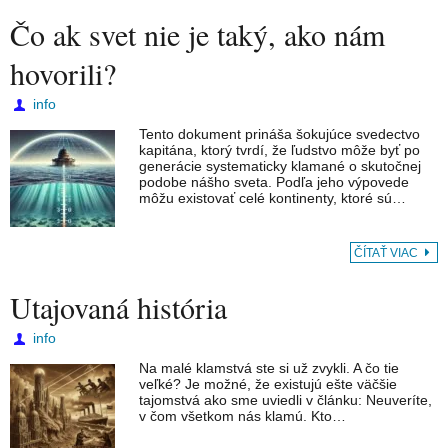
Čo ak svet nie je taký, ako nám
hovorili?
info
Tento dokument prináša šokujúce svedectvo
kapitána, ktorý tvrdí, že ľudstvo môže byť po
generácie systematicky klamané o skutočnej
podobe nášho sveta. Podľa jeho výpovede
môžu existovať celé kontinenty, ktoré sú…
ČÍTAŤ VIAC
Utajovaná história
info
Na malé klamstvá ste si už zvykli. A čo tie
veľké? Je možné, že existujú ešte väčšie
tajomstvá ako sme uviedli v článku: Neuveríte,
v čom všetkom nás klamú. Kto…