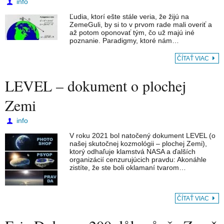
info
Ľudia, ktorí ešte stále veria, že žijú na
ZemeGuli, by si to v prvom rade mali overiť a
až potom oponovať tým, čo už majú iné
poznanie. Paradigmy, ktoré nám…
ČÍTAŤ VIAC
LEVEL – dokument o plochej
Zemi
info
V roku 2021 bol natočený dokument LEVEL (o
našej skutočnej kozmológii – plochej Zemi),
ktorý odhaľuje klamstvá NASA a ďalších
organizácií cenzurujúcich pravdu: Akonáhle
zistíte, že ste boli oklamaní tvarom…
ČÍTAŤ VIAC