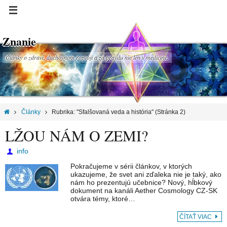
Znanie
Články o zdraví, duchovnom rozvoji a za pravdu nie len v medicíne.
Články
Rubrika: "Sfalšovaná veda a história"
(Stránka 2)
LŽOU NÁM O ZEMI?
info
Pokračujeme v sérii článkov, v ktorých
ukazujeme, že svet ani zďaleka nie je taký, ako
nám ho prezentujú učebnice? Nový, hĺbkový
dokument na kanáli Aether Cosmology CZ-SK
otvára témy, ktoré…
ČÍTAŤ VIAC