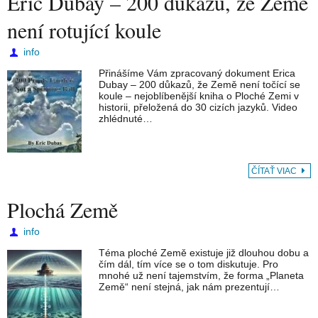
Eric Dubay – 200 důkazů, že Země
není rotující koule
info
Přinášíme Vám zpracovaný dokument Erica
Dubay – 200 důkazů, že Země není točící se
koule – nejoblíbenější kniha o Ploché Zemi v
historii, přeložená do 30 cizích jazyků. Video
zhlédnuté…
ČÍTAŤ VIAC
Plochá Země
info
Téma ploché Země existuje již dlouhou dobu a
čím dál, tím více se o tom diskutuje. Pro
mnohé už není tajemstvím, že forma „Planeta
Země“ není stejná, jak nám prezentují…