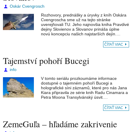
Oskár Cvengrosch
Rozhovory, prednášky a úryvky z kníh Oskára
Cvengroscha sme už na tejto stránke
uverejňovali TU. Jeho najnovšia kniha Pravdivé
dejiny Slovienov a Slovanov prináša úplne
novú koncepciu našich najstarších dejín.…
ČÍTAŤ VIAC
Tajemství pohoří Bucegi
info
V tomto seriálu prozkoumáme informace
dostupné o tajemném pohoří Bucegi a
holografické síni záznamů, které pro nás Jana
Kiara připravila ze série knih Radu Cinamara a
Petra Moona Transylvánský úsvit.…
ČÍTAŤ VIAC
ZemeGuľa – hľadáme zakrivenie