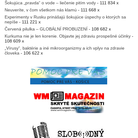
Šokujúca „pravda“ o vode – liečenie pitím vody
- 111 834 x
Neuveríte, v čom všetkom nás klamú
- 111 668 x
Experimenty v Rusku prinášajú šokujúce úspechy o ktorých sa
nepíše
- 111 221 x
Červená pilulka – GLOBÁLNÍ PROBUZENÍ
- 108 682 x
Kurkuma nie je len korenie. Objavte jej zdraviu prospešné účinky
-
108 609 x
„Vírusy“, baktérie a iné mikroorganizmy a ich vplyv na zdravie
človeka
- 106 622 x