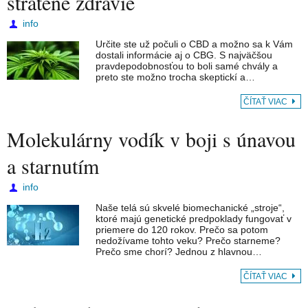
stratené zdravie
info
Určite ste už počuli o CBD a možno sa k Vám
dostali informácie aj o CBG. S najväčšou
pravdepodobnosťou to boli samé chvály a
preto ste možno trocha skeptickí a…
ČÍTAŤ VIAC
Molekulárny vodík v boji s únavou
a starnutím
info
Naše telá sú skvelé biomechanické „stroje“,
ktoré majú genetické predpoklady fungovať v
priemere do 120 rokov. Prečo sa potom
nedožívame tohto veku? Prečo starneme?
Prečo sme chorí? Jednou z hlavnou…
ČÍTAŤ VIAC