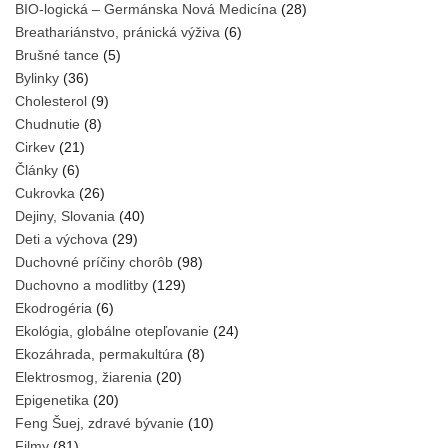
BIO-logická – Germánska Nová Medicína
(28)
Breathariánstvo, pránická výživa
(6)
Brušné tance
(5)
Bylinky
(36)
Cholesterol
(9)
Chudnutie
(8)
Cirkev
(21)
Články
(6)
Cukrovka
(26)
Dejiny, Slovania
(40)
Deti a výchova
(29)
Duchovné príčiny chorôb
(98)
Duchovno a modlitby
(129)
Ekodrogéria
(6)
Ekológia, globálne otepľovanie
(24)
Ekozáhrada, permakultúra
(8)
Elektrosmog, žiarenia
(20)
Epigenetika
(20)
Feng Šuej, zdravé bývanie
(10)
Filmy
(81)