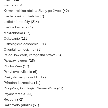
Filozofia
(34)
Karma, reinkarnácia a životy po živote
(40)
Liečba zvukom, ladičky
(7)
Liečebné metódy
(214)
Liečivé kamene
(4)
Makrobiotika
(27)
Očkovanie
(113)
Onkologické ochorenia
(91)
Orientálna medicína
(75)
Paleo, low carb, ketogénna strava
(34)
Parazity, plesne
(25)
Plochá Zem
(17)
Pohybové cvičenia
(6)
Prekyslenie-úprava PH
(17)
Prírodná kozmetika
(11)
Prognózy, Astrológia, Numerológia
(65)
Psychoterapia
(33)
Recepty
(72)
Rozhovory (audio)
(51)