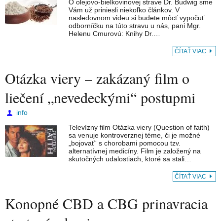
O olejovo-bielkovinovej strave Dr. Budwig sme
Vám už priniesli niekoľko článkov. V
nasledovnom videu si budete môcť vypočuť
odborníčku na túto stravu u nás, pani Mgr.
Helenu Cmurovú: Knihy Dr.…
ČÍTAŤ VIAC
Otázka viery – zakázaný film o
liečení „nevedeckými“ postupmi
info
Televízny film Otázka viery (Question of faith)
sa venuje kontroverznej téme, či je možné
„bojovať“ s chorobami pomocou tzv.
alternatívnej medicíny. Film je založený na
skutočných udalostiach, ktoré sa stali…
ČÍTAŤ VIAC
Konopné CBD a CBG prinavracia