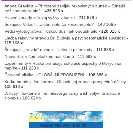
Anona Graviola – Přirozený zabiják rakovinných buněk – Silnější
než chemoterapie?
- 435 523 x
Hlavné zásady zdravej výživy v kocke
- 241 878 x
Šokujúce Video! …alebo viete čo konzumujete?
- 143 106 x
Vědci vyfotografovali lidskou duši, jak opouští tělo
- 128 313 x
Liečba rakoviny stravou Dr. Budwig a psychosomatické súvislosti
-
115 108 x
Šokujúca „pravda“ o vode – liečenie pitím vody
- 111 836 x
Neuveríte, v čom všetkom nás klamú
- 111 682 x
Experimenty v Rusku prinášajú šokujúce úspechy o ktorých sa
nepíše
- 111 223 x
Červená pilulka – GLOBÁLNÍ PROBUZENÍ
- 108 686 x
Kurkuma nie je len korenie. Objavte jej zdraviu prospešné účinky
-
108 613 x
„Vírusy“, baktérie a iné mikroorganizmy a ich vplyv na zdravie
človeka
- 106 624 x