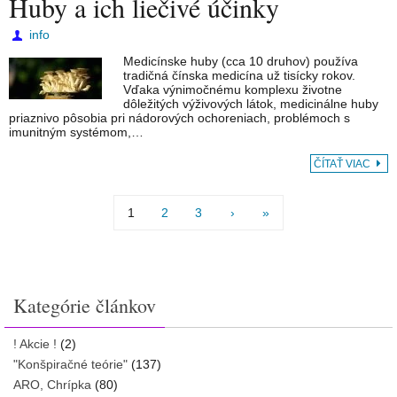
Huby a ich liečivé účinky
info
Medicínske huby (cca 10 druhov) používa
tradičná čínska medicína už tisícky rokov.
Vďaka výnimočnému komplexu životne
dôležitých výživových látok, medicinálne huby
priaznivo pôsobia pri nádorových ochoreniach, problémoch s
imunitným systémom,…
ČÍTAŤ VIAC
1
2
3
›
»
Kategórie článkov
! Akcie !
(2)
"Konšpiračné teórie"
(137)
ARO, Chrípka
(80)