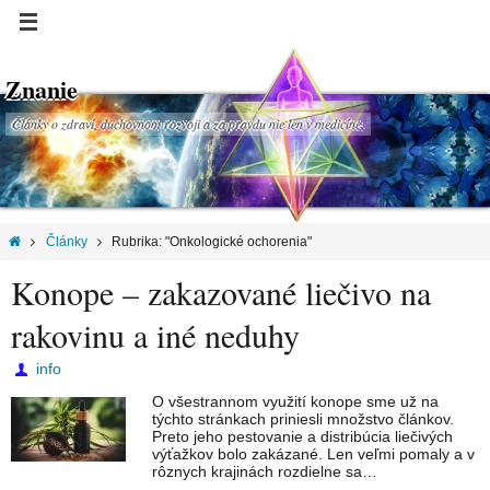
Znanie
Články o zdraví, duchovnom rozvoji a za pravdu nie len v medicíne.
Články
Rubrika: "Onkologické ochorenia"
Konope – zakazované liečivo na
rakovinu a iné neduhy
info
O všestrannom využití konope sme už na
týchto stránkach priniesli množstvo článkov.
Preto jeho pestovanie a distribúcia liečivých
výťažkov bolo zakázané. Len veľmi pomaly a v
rôznych krajinách rozdielne sa…