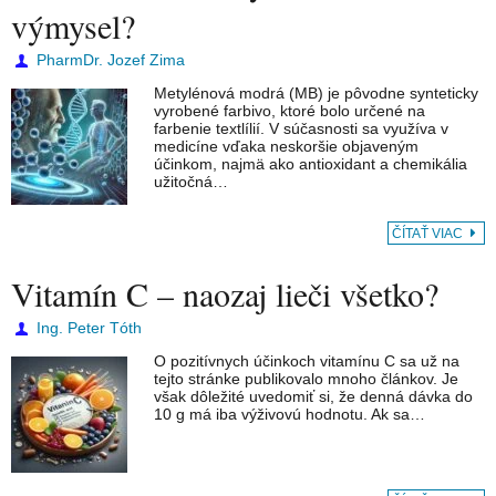
výmysel?
PharmDr. Jozef Zima
Metylénová modrá (MB) je pôvodne synteticky
vyrobené farbivo, ktoré bolo určené na
farbenie textlílií. V súčasnosti sa využíva v
medicíne vďaka neskoršie objaveným
účinkom, najmä ako antioxidant a chemikália
užitočná…
ČÍTAŤ VIAC
Vitamín C – naozaj lieči všetko?
Ing. Peter Tóth
O pozitívnych účinkoch vitamínu C sa už na
tejto stránke publikovalo mnoho článkov. Je
však dôležité uvedomiť si, že denná dávka do
10 g má iba výživovú hodnotu. Ak sa…