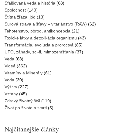
Sfalšovaná veda a história
(68)
Spoločnosť
(140)
Štítna žľaza, jód
(13)
Surová strava a šťavy – vitariánstvo (RAW)
(62)
Tehotenstvo, pôrod, antikoncepcia
(21)
Toxické látky a detoxikácia organizmu
(43)
Transformácia, evolúcia a proroctvá
(85)
UFO, záhady, sci-fi, mimozemšťania
(37)
Veda
(68)
Videá
(362)
Vitamíny a Minerály
(61)
Voda
(30)
Výživa
(227)
Vzťahy
(45)
Zdravý životný štýl
(119)
Život po živote a smrti
(5)
Najčitanejšie články