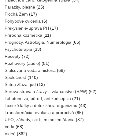
Paleo, low carb, ketogénna strava
(34)
Parazity, plesne
(25)
Plochá Zem
(17)
Pohybové cvičenia
(6)
Prekyslenie-úprava PH
(17)
Prírodná kozmetika
(11)
Prognózy, Astrológia, Numerológia
(65)
Psychoterapia
(33)
Recepty
(72)
Rozhovory (audio)
(51)
Sfalšovaná veda a história
(68)
Spoločnosť
(140)
Štítna žľaza, jód
(13)
Surová strava a šťavy – vitariánstvo (RAW)
(62)
Tehotenstvo, pôrod, antikoncepcia
(21)
Toxické látky a detoxikácia organizmu
(43)
Transformácia, evolúcia a proroctvá
(85)
UFO, záhady, sci-fi, mimozemšťania
(37)
Veda
(68)
Videá
(362)