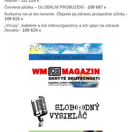
nepíše
- 111 225 x
Červená pilulka – GLOBÁLNÍ PROBUZENÍ
- 108 687 x
Kurkuma nie je len korenie. Objavte jej zdraviu prospešné účinky
-
108 615 x
„Vírusy“, baktérie a iné mikroorganizmy a ich vplyv na zdravie
človeka
- 106 624 x