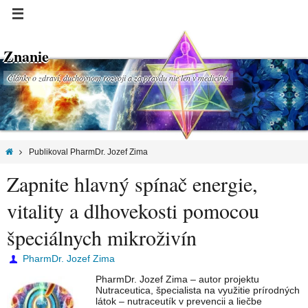
Znanie
Články o zdraví, duchovnom rozvoji a za pravdu nie len v medicíne.
Publikoval PharmDr. Jozef Zima
Zapnite hlavný spínač energie,
vitality a dlhovekosti pomocou
špeciálnych mikroživín
PharmDr. Jozef Zima
PharmDr. Jozef Zima – autor projektu
Nutraceutica, špecialista na využitie prírodných
látok – nutraceutík v prevencii a liečbe