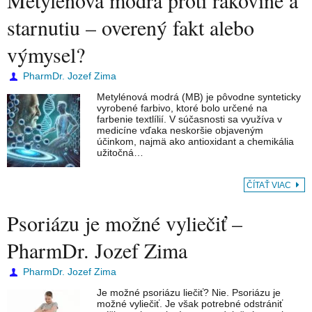
Metylénová modrá proti rakovine a
starnutiu – overený fakt alebo
výmysel?
PharmDr. Jozef Zima
Metylénová modrá (MB) je pôvodne synteticky
vyrobené farbivo, ktoré bolo určené na
farbenie textlílií. V súčasnosti sa využíva v
medicíne vďaka neskoršie objaveným
účinkom, najmä ako antioxidant a chemikália
užitočná…
ČÍTAŤ VIAC
Psoriázu je možné vyliečiť –
PharmDr. Jozef Zima
PharmDr. Jozef Zima
Je možné psoriázu liečiť? Nie. Psoriázu je
možné vyliečiť. Je však potrebné odstrániť