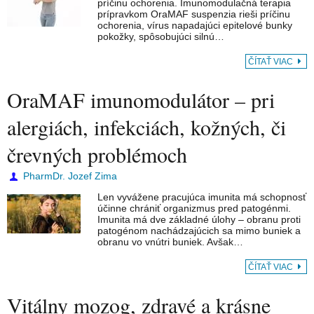
príčinu ochorenia. Imunomodulačná terapia
prípravkom OraMAF suspenzia rieši príčinu
ochorenia, vírus napadajúci epitelové bunky
pokožky, spôsobujúci silnú…
ČÍTAŤ VIAC
OraMAF imunomodulátor – pri
alergiách, infekciách, kožných, či
črevných problémoch
PharmDr. Jozef Zima
Len vyvážene pracujúca imunita má schopnosť
účinne chrániť organizmus pred patogénmi.
Imunita má dve základné úlohy – obranu proti
patogénom nachádzajúcich sa mimo buniek a
obranu vo vnútri buniek. Avšak…
ČÍTAŤ VIAC
Vitálny mozog, zdravé a krásne