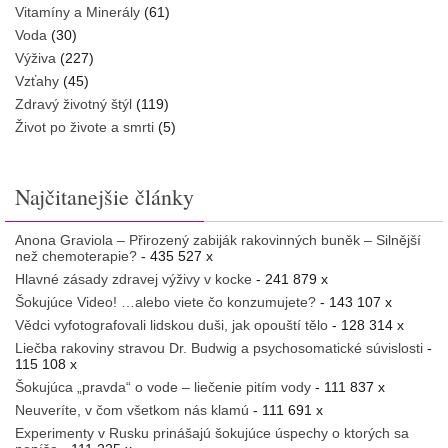
Vitamíny a Minerály
(61)
Voda
(30)
Výživa
(227)
Vzťahy
(45)
Zdravý životný štýl
(119)
Život po živote a smrti
(5)
Najčitanejšie články
Anona Graviola – Přirozený zabiják rakovinných buněk – Silnější
než chemoterapie?
- 435 527 x
Hlavné zásady zdravej výživy v kocke
- 241 879 x
Šokujúce Video! …alebo viete čo konzumujete?
- 143 107 x
Vědci vyfotografovali lidskou duši, jak opouští tělo
- 128 314 x
Liečba rakoviny stravou Dr. Budwig a psychosomatické súvislosti
-
115 108 x
Šokujúca „pravda“ o vode – liečenie pitím vody
- 111 837 x
Neuveríte, v čom všetkom nás klamú
- 111 691 x
Experimenty v Rusku prinášajú šokujúce úspechy o ktorých sa