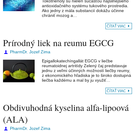
Tokotrienoly sú nielen súčasťou najsilnejšieho
antioxidačného systému tukového prostredia.
Ako jedny z mála substancií dokážu účinne
chrániť mozog a…
ČÍTAŤ VIAC
Prírodný liek na reumu EGCG
PharmDr. Jozef Zima
Epigallokatechíngallát EGCG v liečbe
reumatoidnej artritídy Zelený čaj predstavuje
jednu z veľmi účinných možností liečby reumy,
z ekonomického hľadiska je to široko dostupná
liečba každému a mal by ju využiť…
ČÍTAŤ VIAC
Obdivuhodná kyselina alfa-lipoová
(ALA)
PharmDr. Jozef Zima