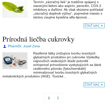
Termín „zázračný liek“ je tradične spájaný s
viacerými liekmi ako aspirín, penicilín, COX-2
inhibítory a ďaľšími. Ak však skúsime pohľadať
„zázračný doplnok výživy“, popredné miesto s
istotou zaujme kyselina alfa-lipoová.…
ČÍTAŤ VIAC
Prírodná liečba cukrovky
PharmDr. Jozef Zima
Rastlinné látky znižujúce tvorbu toxických
glykačných produktov pri cukrovke Výsledky
najnovších vedeckých štúdií potvrdili
schopnosť prirozdzene vyskytujúcich sa látok
rastlinného pôvodu (fytochemikálií)
minimalizovať tvorbu toxických glykačných
metabolických produktov (AGE). Toxické…
ČÍTAŤ VIAC
1
2