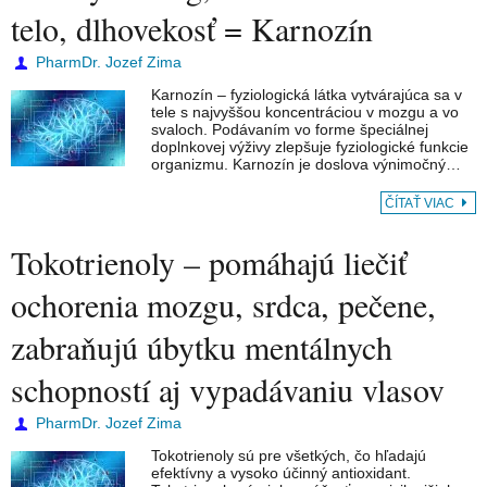
telo, dlhovekosť = Karnozín
PharmDr. Jozef Zima
Karnozín – fyziologická látka vytvárajúca sa v
tele s najvyššou koncentráciou v mozgu a vo
svaloch. Podávaním vo forme špeciálnej
doplnkovej výživy zlepšuje fyziologické funkcie
organizmu. Karnozín je doslova výnimočný…
ČÍTAŤ VIAC
Tokotrienoly – pomáhajú liečiť
ochorenia mozgu, srdca, pečene,
zabraňujú úbytku mentálnych
schopností aj vypadávaniu vlasov
PharmDr. Jozef Zima
Tokotrienoly sú pre všetkých, čo hľadajú
efektívny a vysoko účinný antioxidant.