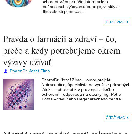
ochorení Vám prináša informácie o
možnostiach zyšovania energie, vitality a
dlhovekosti pomocou…
ČÍTAŤ VIAC
Pravda o farmácii a zdraví – čo,
prečo a kedy potrebujeme okrem
výživy užívať
PharmDr. Jozef Zima
PharmDr. Jozef Zima – autor projektu
Nutraceutica, špecialista na využitie prírodných
látok – nutraceutík v prevencii a liečbe
ochorení – odpovedá na otázky Ing. Petra
Tótha – vedúceho Regeneračného centra…
ČÍTAŤ VIAC