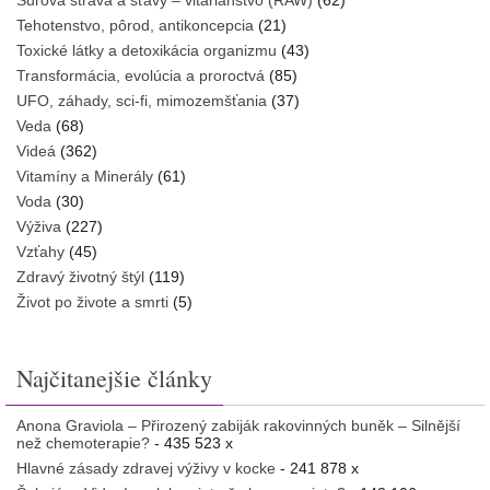
Surová strava a šťavy – vitariánstvo (RAW)
(62)
Tehotenstvo, pôrod, antikoncepcia
(21)
Toxické látky a detoxikácia organizmu
(43)
Transformácia, evolúcia a proroctvá
(85)
UFO, záhady, sci-fi, mimozemšťania
(37)
Veda
(68)
Videá
(362)
Vitamíny a Minerály
(61)
Voda
(30)
Výživa
(227)
Vzťahy
(45)
Zdravý životný štýl
(119)
Život po živote a smrti
(5)
Najčitanejšie články
Anona Graviola – Přirozený zabiják rakovinných buněk – Silnější
než chemoterapie?
- 435 523 x
Hlavné zásady zdravej výživy v kocke
- 241 878 x