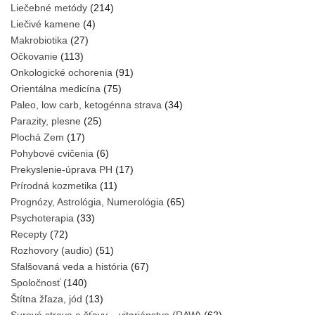
Liečebné metódy
(214)
Liečivé kamene
(4)
Makrobiotika
(27)
Očkovanie
(113)
Onkologické ochorenia
(91)
Orientálna medicína
(75)
Paleo, low carb, ketogénna strava
(34)
Parazity, plesne
(25)
Plochá Zem
(17)
Pohybové cvičenia
(6)
Prekyslenie-úprava PH
(17)
Prírodná kozmetika
(11)
Prognózy, Astrológia, Numerológia
(65)
Psychoterapia
(33)
Recepty
(72)
Rozhovory (audio)
(51)
Sfalšovaná veda a história
(67)
Spoločnosť
(140)
Štítna žľaza, jód
(13)