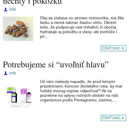
nechty i pokožku
info
Olej sa získava zo semien ricinovníka, má žltú
farbu a nemá takmer žiadnu vôňu. Okrem
toho, že podporuje rast mihalníc či obočia,
hydratuje aj pokožku a vlasy, ale pomôže i
pri…
ČÍTAŤ VIAC
Potrebujeme si “uvoľniť hlavu”
info
Už vám niekedy napadlo, že pred letnými
prázdninami, koncom školského roka, by mal
ľudský mozog najviac odpočívať? Ak sa
pozrieme na vplyvy ročných období na náš
organizmus podľa Pentagramu, zistíme,…
ČÍTAŤ VIAC