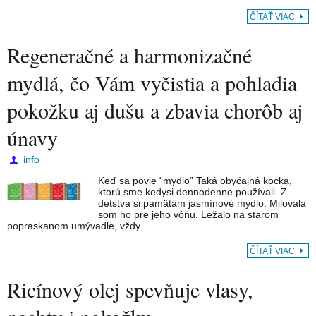
ČÍTAŤ VIAC
Regeneračné a harmonizačné
mydlá, čo Vám vyčistia a pohladia
pokožku aj dušu a zbavia chorôb aj
únavy
info
Keď sa povie “mydlo” Taká obyčajná kocka,
ktorú sme kedysi dennodenne používali. Z
detstva si pamätám jasmínové mydlo. Milovala
som ho pre jeho vôňu. Ležalo na starom
popraskanom umývadle, vždy…
ČÍTAŤ VIAC
Ricínový olej spevňuje vlasy,