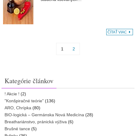
ČÍTAŤ VIAC
1
2
Kategórie článkov
! Akcie !
(2)
"Konšpiračné teórie"
(136)
ARO, Chrípka
(80)
BIO-logická – Germánska Nová Medicína
(28)
Breathariánstvo, pránická výživa
(6)
Brušné tance
(5)
Bylinky
(36)