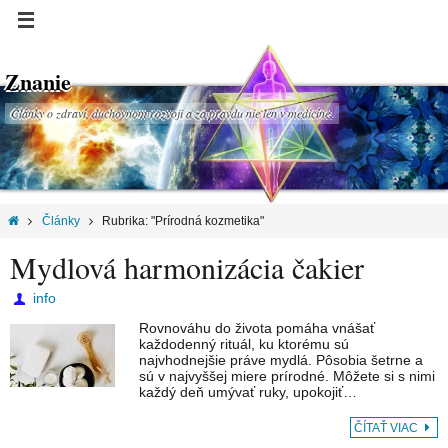
Znanie
Články o zdraví, duchovnom rozvoji a za pravdu nie len v medicíne.
Články
Rubrika: "Prírodná kozmetika"
Mydlová harmonizácia čakier
info
Rovnováhu do života pomáha vnášať
každodenný rituál, ku ktorému sú
najvhodnejšie práve mydlá. Pôsobia šetrne a
sú v najvyššej miere prírodné. Môžete si s nimi
každý deň umývať ruky, upokojiť…
ČÍTAŤ VIAC