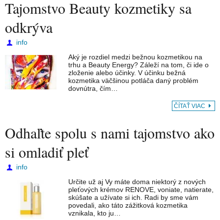
Tajomstvo Beauty kozmetiky sa
odkrýva
info
Aký je rozdiel medzi bežnou kozmetikou na
trhu a Beauty Energy? Záleží na tom, či ide o
zloženie alebo účinky. V účinku bežná
kozmetika väčšinou potláča daný problém
dovnútra, čím…
ČÍTAŤ VIAC
Odhaľte spolu s nami tajomstvo ako
si omladiť pleť
info
Určite už aj Vy máte doma niektorý z nových
pleťových krémov RENOVE, voniate, natierate,
skúšate a užívate si ich. Radi by sme vám
povedali, ako táto zážitková kozmetika
vznikala, kto ju…