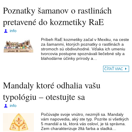
Poznatky šamanov o rastlinách
pretavené do kozmetiky RaE
info
Príbeh RaE kozmetiky začal v Mexiku, na ceste
za šamanmi, ktorých poznatky o rastlinách a
stromoch sú obdivuhodné. Vďaka ich umeniu
tvorcovia postupne spoznávali liečebné sily a
blahodárne účinky prírody a…
ČÍTAŤ VIAC
Mandaly ktoré odhalia vašu
typológiu – otestujte sa
info
Počúvajte svoje vnútro, nezmýli sa. Mandaly
vám napovedia, aký ste typ. Pozrite si všetkých
5 mandál a tá, ktorá vás osloví, je tá správna.
Zem charakterizuje žltá farba a sladká…