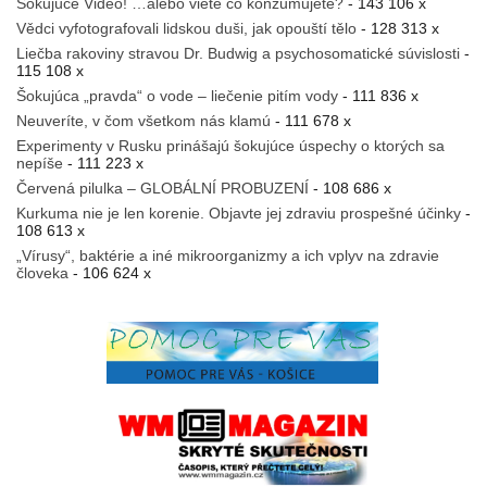
Šokujúce Video! …alebo viete čo konzumujete?
- 143 106 x
Vědci vyfotografovali lidskou duši, jak opouští tělo
- 128 313 x
Liečba rakoviny stravou Dr. Budwig a psychosomatické súvislosti
-
115 108 x
Šokujúca „pravda“ o vode – liečenie pitím vody
- 111 836 x
Neuveríte, v čom všetkom nás klamú
- 111 678 x
Experimenty v Rusku prinášajú šokujúce úspechy o ktorých sa
nepíše
- 111 223 x
Červená pilulka – GLOBÁLNÍ PROBUZENÍ
- 108 686 x
Kurkuma nie je len korenie. Objavte jej zdraviu prospešné účinky
-
108 613 x
„Vírusy“, baktérie a iné mikroorganizmy a ich vplyv na zdravie
človeka
- 106 624 x