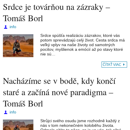
Srdce je továrňou na zázraky –
Tomáš Borl
info
Srdce spúšťa realizáciu zázrakov, ktoré vás
potom sprevádzajú celý život. Cesta srdca má
veľký vplyv na naše životy od samotných
pocitov, myšlienok a emócií až po stavy ktoré
nie sú…
ČÍTAŤ VIAC
Nacházíme se v bodě, kdy končí
staré a začíná nové paradigma –
Tomáš Borl
info
Strůjci svého osudu jsme rozhodně každý z
nás v tom nekonečném koloběhu života.