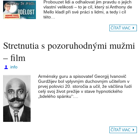
Probouzet lidi a odhalovat jim pravdu o jejich
vlastní velikosti – to je cíl, který si Anthony de
Mello kladl při své práci s lidmi, a tedy i cíl
této…
ČÍTAŤ VIAC
Stretnutia s pozoruhodnými mužmi
– film
info
Arménsky guru a spisovateľ Georgij Ivanovič
Gurdžijev bol vplyvným duchovným učiteľom v
prvej polovici 20. storočia a učil, že väčšina ľudí
celý svoj život prežije v stave hypnotického
„bdelého spánku“:…
ČÍTAŤ VIAC