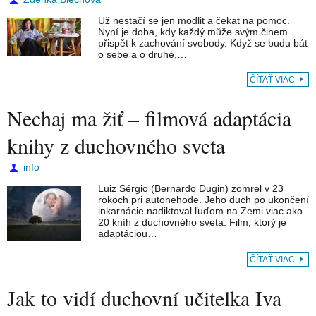
Už nestačí se jen modlit a čekat na pomoc.
Nyní je doba, kdy každý může svým činem
přispět k zachování svobody. Když se budu bát
o sebe a o druhé,…
ČÍTAŤ VIAC
Nechaj ma žiť – filmová adaptácia
knihy z duchovného sveta
info
Luiz Sérgio (Bernardo Dugin) zomrel v 23
rokoch pri autonehode. Jeho duch po ukončení
inkarnácie nadiktoval ľuďom na Zemi viac ako
20 kníh z duchovného sveta. Film, ktorý je
adaptáciou…
ČÍTAŤ VIAC
Jak to vidí duchovní učitelka Iva