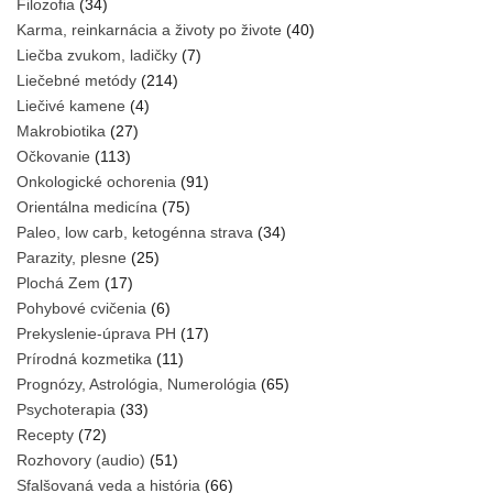
Filozofia
(34)
Karma, reinkarnácia a životy po živote
(40)
Liečba zvukom, ladičky
(7)
Liečebné metódy
(214)
Liečivé kamene
(4)
Makrobiotika
(27)
Očkovanie
(113)
Onkologické ochorenia
(91)
Orientálna medicína
(75)
Paleo, low carb, ketogénna strava
(34)
Parazity, plesne
(25)
Plochá Zem
(17)
Pohybové cvičenia
(6)
Prekyslenie-úprava PH
(17)
Prírodná kozmetika
(11)
Prognózy, Astrológia, Numerológia
(65)
Psychoterapia
(33)
Recepty
(72)
Rozhovory (audio)
(51)
Sfalšovaná veda a história
(66)