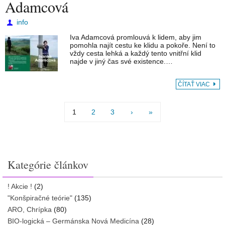
Adamcová
info
Iva Adamcová promlouvá k lidem, aby jim
pomohla najít cestu ke klidu a pokoře. Není to
vždy cesta lehká a každý tento vnitřní klid
najde v jiný čas své existence.…
ČÍTAŤ VIAC
1
2
3
›
»
Kategórie článkov
! Akcie !
(2)
"Konšpiračné teórie"
(135)
ARO, Chrípka
(80)
BIO-logická – Germánska Nová Medicína
(28)