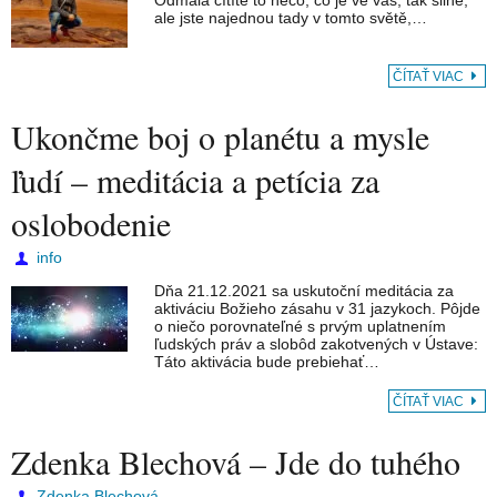
Odmala cítíte to něco, co je ve vás, tak silné,
ale jste najednou tady v tomto světě,…
ČÍTAŤ VIAC
Ukončme boj o planétu a mysle
ľudí – meditácia a petícia za
oslobodenie
info
Dňa 21.12.2021 sa uskutoční meditácia za
aktiváciu Božieho zásahu v 31 jazykoch. Pôjde
o niečo porovnateľné s prvým uplatnením
ľudských práv a slobôd zakotvených v Ústave:
Táto aktivácia bude prebiehať…
ČÍTAŤ VIAC
Zdenka Blechová – Jde do tuhého
Zdenka Blechová