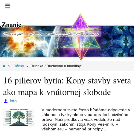
Znanie
Články o zdraví, duchovnom rozvoji a za pravdu nie len v medicíne.
Články
Rubrika: "Duchovno a modlitby"
16 pilierov bytia: Kony stavby sveta
ako mapa k vnútornej slobode
info
V modernom svete často hľadáme odpovede v
zákonoch fyziky alebo v paragrafoch civilného
práva. Naši predkovia však vedeli, že nad
ľudskými zákonmi stoja Kony Ves-míru –
všehomieru – nemenné princípy,…