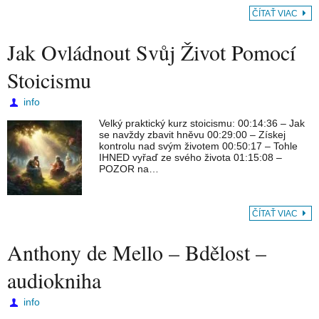
ČÍTAŤ VIAC
Jak Ovládnout Svůj Život Pomocí
Stoicismu
info
Velký praktický kurz stoicismu: 00:14:36 – Jak
se navždy zbavit hněvu 00:29:00 – Získej
kontrolu nad svým životem 00:50:17 – Tohle
IHNED vyřaď ze svého života 01:15:08 –
POZOR na…
ČÍTAŤ VIAC
Anthony de Mello – Bdělost –
audiokniha
info