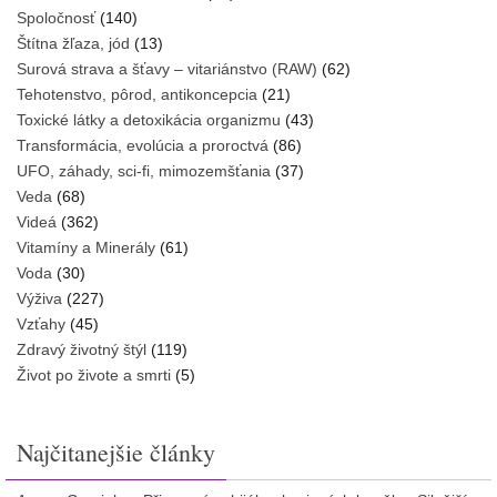
Spoločnosť
(140)
Štítna žľaza, jód
(13)
Surová strava a šťavy – vitariánstvo (RAW)
(62)
Tehotenstvo, pôrod, antikoncepcia
(21)
Toxické látky a detoxikácia organizmu
(43)
Transformácia, evolúcia a proroctvá
(86)
UFO, záhady, sci-fi, mimozemšťania
(37)
Veda
(68)
Videá
(362)
Vitamíny a Minerály
(61)
Voda
(30)
Výživa
(227)
Vzťahy
(45)
Zdravý životný štýl
(119)
Život po živote a smrti
(5)
Najčitanejšie články