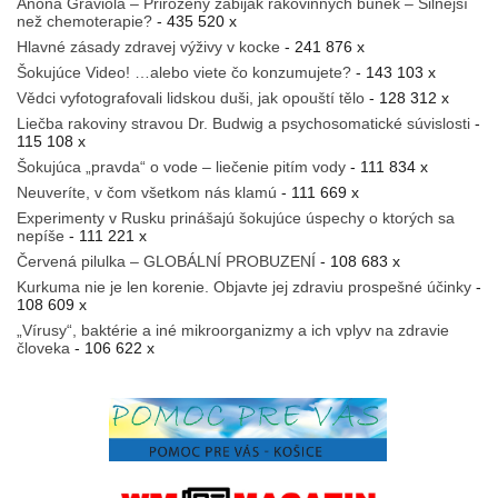
Anona Graviola – Přirozený zabiják rakovinných buněk – Silnější
než chemoterapie?
- 435 520 x
Hlavné zásady zdravej výživy v kocke
- 241 876 x
Šokujúce Video! …alebo viete čo konzumujete?
- 143 103 x
Vědci vyfotografovali lidskou duši, jak opouští tělo
- 128 312 x
Liečba rakoviny stravou Dr. Budwig a psychosomatické súvislosti
-
115 108 x
Šokujúca „pravda“ o vode – liečenie pitím vody
- 111 834 x
Neuveríte, v čom všetkom nás klamú
- 111 669 x
Experimenty v Rusku prinášajú šokujúce úspechy o ktorých sa
nepíše
- 111 221 x
Červená pilulka – GLOBÁLNÍ PROBUZENÍ
- 108 683 x
Kurkuma nie je len korenie. Objavte jej zdraviu prospešné účinky
-
108 609 x
„Vírusy“, baktérie a iné mikroorganizmy a ich vplyv na zdravie
človeka
- 106 622 x