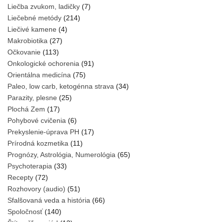
Liečba zvukom, ladičky
(7)
Liečebné metódy
(214)
Liečivé kamene
(4)
Makrobiotika
(27)
Očkovanie
(113)
Onkologické ochorenia
(91)
Orientálna medicína
(75)
Paleo, low carb, ketogénna strava
(34)
Parazity, plesne
(25)
Plochá Zem
(17)
Pohybové cvičenia
(6)
Prekyslenie-úprava PH
(17)
Prírodná kozmetika
(11)
Prognózy, Astrológia, Numerológia
(65)
Psychoterapia
(33)
Recepty
(72)
Rozhovory (audio)
(51)
Sfalšovaná veda a história
(66)
Spoločnosť
(140)