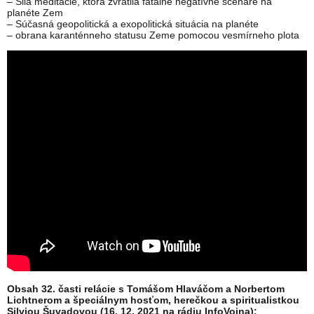
– Sila meditácie, ktorá zvrátila fatálne negatívne scenáre na
planéte Zem
– Súčasná geopolitická a exopolitická situácia na planéte
– obrana karanténneho statusu Zeme pomocou vesmírneho plota
Obsah 32. časti relácie s Tomášom Hlaváčom a Norbertom
Lichtnerom a špeciálnym hosťom, herečkou a spiritualistkou
Silviou Šuvadovou (16. 12. 2021 na rádiu InfoVojna):