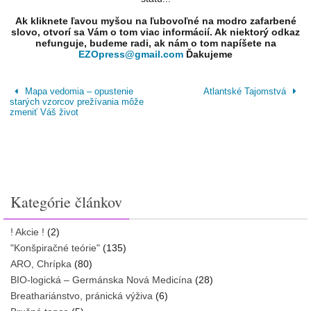
Ak kliknete ľavou myšou na ľubovoľné na modro zafarbené
slovo, otvorí sa Vám o tom viac informácií. Ak niektorý odkaz
nefunguje, budeme radi, ak nám o tom napíšete na
EZOpress@gmail.com
Ďakujeme
Mapa vedomia – opustenie
Atlantské Tajomstvá
starých vzorcov prežívania môže
zmeniť Váš život
Kategórie článkov
! Akcie !
(2)
"Konšpiračné teórie"
(135)
ARO, Chrípka
(80)
BIO-logická – Germánska Nová Medicína
(28)
Breathariánstvo, pránická výživa
(6)