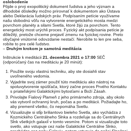
oslobodenie
Pôjde o prvý exopolitický dokument ľudstva a jeho význam a
dlhodobé dôsledky možno prirovnať k dokumentom ako Ústava
alebo Deklarácia ľudských práv. Podpísaním petície využívame
našu slobodnú vôľu na vytvorenie energetického mosta medzi
povrchom planéty a silami Svetla, ktoré žijú za povrchom. Tento
energetický most urýchli proces. Fyzický akt podpísania petície je
dôležitý, pretože chceme prejaviť zmenu na fyzickej rovine. Preto
obyčajné vnútorné odovzdanie nestačí. Nerobíte to len pre seba,
robíte to pre celé ľudstvo.
–
Druhým krokom je samotná meditácia
Inštrukcie k meditácii
21. decembra 2021 o 17:00
SEČ
(odporúčaný čas na meditáciu je 20 minút):
Použite svoju vlastnú techniku, aby ste dosiahli stav
uvoľneného vedomia.
Vyjadrite svoj zámer použiť túto meditáciu ako nástroj na
spoluvytvorenie spúšťača, ktorý začne proces Prvého Kontaktu
s priateľskými Galaktickými bytosťami a Boží Zásah.
Privolajte Fialový Plameň z jeho primárneho zdroja, aby okolo
vás vytvoril ochranný kruh, počas a po meditácii. Požiadajte ho,
aby premenil všetko, čo nepomáha Svetlu.
Vizualizujte si stĺp briliantovo bieleho Svetla, ako vychádza z
Kozmického Centrálneho Slnka a rozdeľuje sa do Centrálnych
Sĺnk všetkých galaxiÍ v tomto vesmíre. Potom si vizualizujte toto
svetlo, ako vstupuje cez naše Galaktické Centrálne Slnko,