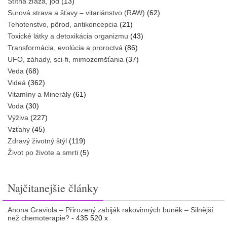
Štítna žľaza, jód
(13)
Surová strava a šťavy – vitariánstvo (RAW)
(62)
Tehotenstvo, pôrod, antikoncepcia
(21)
Toxické látky a detoxikácia organizmu
(43)
Transformácia, evolúcia a proroctvá
(86)
UFO, záhady, sci-fi, mimozemšťania
(37)
Veda
(68)
Videá
(362)
Vitamíny a Minerály
(61)
Voda
(30)
Výživa
(227)
Vzťahy
(45)
Zdravý životný štýl
(119)
Život po živote a smrti
(5)
Najčitanejšie články
Anona Graviola – Přirozený zabiják rakovinných buněk – Silnější
než chemoterapie?
- 435 520 x