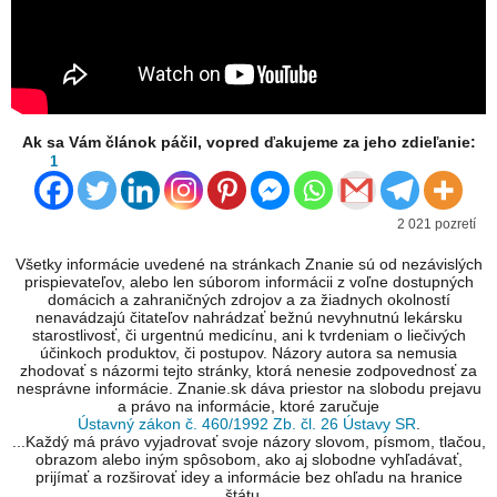
Ak sa Vám článok páčil, vopred ďakujeme za jeho zdieľanie:
1
2 021 pozretí
Všetky informácie uvedené na stránkach Znanie sú od nezávislých
prispievateľov, alebo len súborom informácii z voľne dostupných
domácich a zahraničných zdrojov a za žiadnych okolností
nenavádzajú čitateľov nahrádzať bežnú nevyhnutnú lekársku
starostlivosť, či urgentnú medicínu, ani k tvrdeniam o liečivých
účinkoch produktov, či postupov. Názory autora sa nemusia
zhodovať s názormi tejto stránky, ktorá nenesie zodpovednosť za
nesprávne informácie. Znanie.sk dáva priestor na slobodu prejavu
a právo na informácie, ktoré zaručuje
Ústavný zákon č. 460/1992 Zb. čl. 26 Ústavy SR
.
...Každý má právo vyjadrovať svoje názory slovom, písmom, tlačou,
obrazom alebo iným spôsobom, ako aj slobodne vyhľadávať,
prijímať a rozširovať idey a informácie bez ohľadu na hranice
štátu...