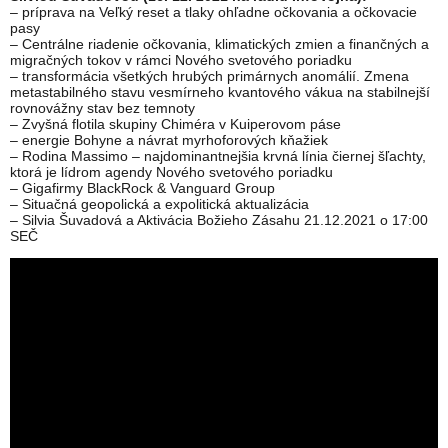
– príprava na Veľký reset a tlaky ohľadne očkovania a očkovacie
pasy
– Centrálne riadenie očkovania, klimatických zmien a finančných a
migračných tokov v rámci Nového svetového poriadku
– transformácia všetkých hrubých primárnych anomálií. Zmena
metastabilného stavu vesmírneho kvantového vákua na stabilnejší
rovnovážny stav bez temnoty
– Zvyšná flotila skupiny Chiméra v Kuiperovom páse
– energie Bohyne a návrat myrhoforových kňažiek
– Rodina Massimo – najdominantnejšia krvná línia čiernej šľachty,
ktorá je lídrom agendy Nového svetového poriadku
– Gigafirmy BlackRock & Vanguard Group
– Situačná geopolická a expolitická aktualizácia
– Silvia Šuvadová a Aktivácia Božieho Zásahu 21.12.2021 o 17:00
SEČ