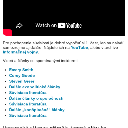
Pre pochopenie súvislostí je dobré vypočuť si 1. časť, kto sa naladí,
samozrejme aj ďalšie. Nájdete ich na
YouTube
, alebo v archíve
Informačnej vojny
.
Videá a články so spomínanými insidermi:
Emery Smith
Corey Goode
Steven Greer
Ďalšie exopolitické články
Súvisiaca literatúra
Ďalšie články o spoločnosti
Súvisiaca literatúra
Ďalšie „konšpiračné“ články
Súvisiaca literatúra
Pozemská aliance přiměla temné elity ke