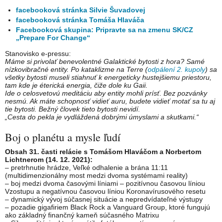
facebooková stránka Silvie Šuvadovej
facebooková stránka Tomáša Hlaváča
Facebooková skupina: Pripravte sa na zmenu SK/CZ
„Prepare For Change“
Stanovisko e-pressu:
Máme si privolať benevolentné Galaktické bytosti z hora? Samé
nízkovibračné entity. Po kataklizme na Terre (
odpálení 2. kupoly
) sa
všetky bytosti museli stiahnuť k energeticky hustejšiemu priestoru,
tam kde je éterická energia, čiže dole ku Gaii.
Ide o celosvetovú meditáciu aby entity mohli prísť. Bez pozvánky
nesmú. Ak máte schopnosť vidieť auru, budete vidieť motať sa tu aj
tie bytosti. Bežný človek tieto bytosti nevidí.
„Cesta do pekla je vydláždená dobrými úmyslami a skutkami.“
Boj o planétu a mysle ľudí
Obsah 31. časti relácie s Tomášom Hlaváčom a Norbertom
Lichtnerom (14. 12. 2021):
– pretrhnutie hrádze, Veľké odhalenie a brána 11:11
(multidimenzionálny most medzi dvoma systémami reality)
– boj medzi dvoma časovými líniami – pozitívnou časovou líniou
Vzostupu a negatívnou časovou líniou Koronavírusového resetu
– dynamický vývoj súčasnej situácie a nepredvídateľné výstupy
– pozadie gigafiriem Black Rock a Vanguard Group, ktoré fungujú
ako základný finančný kameň súčasného Matrixu