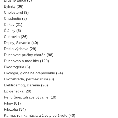
Brušné tance
(5)
Bylinky
(36)
Cholesterol
(9)
Chudnutie
(8)
Cirkev
(21)
Články
(6)
Cukrovka
(26)
Dejiny, Slovania
(40)
Deti a výchova
(29)
Duchovné príčiny chorôb
(98)
Duchovno a modlitby
(129)
Ekodrogéria
(6)
Ekológia, globálne otepľovanie
(24)
Ekozáhrada, permakultúra
(8)
Elektrosmog, žiarenia
(20)
Epigenetika
(20)
Feng Šuej, zdravé bývanie
(10)
Filmy
(81)
Filozofia
(34)
Karma, reinkarnácia a životy po živote
(40)