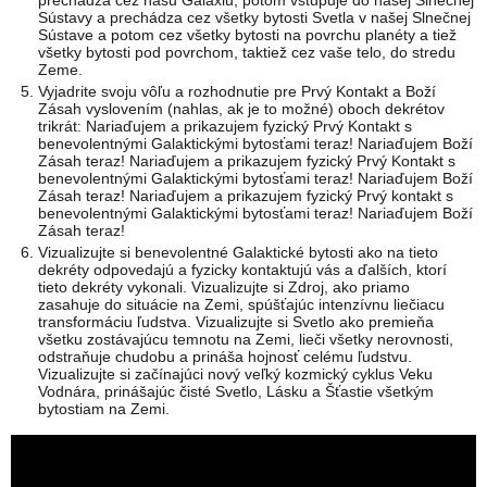
prechádza cez našu Galaxiu, potom vstupuje do našej Slnečnej
Sústavy a prechádza cez všetky bytosti Svetla v našej Slnečnej
Sústave a potom cez všetky bytosti na povrchu planéty a tiež
všetky bytosti pod povrchom, taktiež cez vaše telo, do stredu
Zeme.
Vyjadrite svoju vôľu a rozhodnutie pre Prvý Kontakt a Boží
Zásah vyslovením (nahlas, ak je to možné) oboch dekrétov
trikrát: Nariaďujem a prikazujem fyzický Prvý Kontakt s
benevolentnými Galaktickými bytosťami teraz! Nariaďujem Boží
Zásah teraz! Nariaďujem a prikazujem fyzický Prvý Kontakt s
benevolentnými Galaktickými bytosťami teraz! Nariaďujem Boží
Zásah teraz! Nariaďujem a prikazujem fyzický Prvý kontakt s
benevolentnými Galaktickými bytosťami teraz! Nariaďujem Boží
Zásah teraz!
Vizualizujte si benevolentné Galaktické bytosti ako na tieto
dekréty odpovedajú a fyzicky kontaktujú vás a ďalších, ktorí
tieto dekréty vykonali. Vizualizujte si Zdroj, ako priamo
zasahuje do situácie na Zemi, spúšťajúc intenzívnu liečiacu
transformáciu ľudstva. Vizualizujte si Svetlo ako premieňa
všetku zostávajúcu temnotu na Zemi, lieči všetky nerovnosti,
odstraňuje chudobu a prináša hojnosť celému ľudstvu.
Vizualizujte si začínajúci nový veľký kozmický cyklus Veku
Vodnára, prinášajúc čisté Svetlo, Lásku a Šťastie všetkým
bytostiam na Zemi.