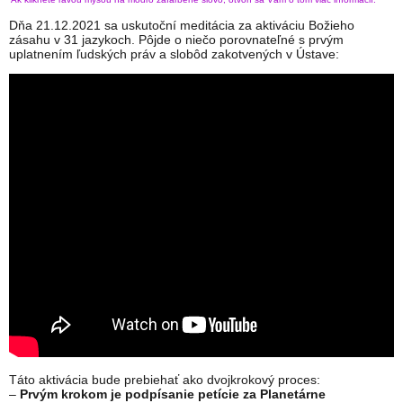
Dňa 21.12.2021 sa uskutoční meditácia za aktiváciu Božieho
zásahu v 31 jazykoch. Pôjde o niečo porovnateľné s prvým
uplatnením ľudských práv a slobôd zakotvených v Ústave:
Táto aktivácia bude prebiehať ako dvojkrokový proces:
–
Prvým krokom je podpísanie petície za Planetárne