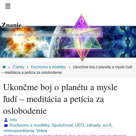
Znanie
Články o zdraví, duchovnom rozvoji a za pravdu nie len v medicíne.
Články
Duchovno a modlitby
Ukončme boj o planétu a mysle ľudí
– meditácia a petícia za oslobodenie
Ukončme boj o planétu a mysle
ľudí – meditácia a petícia za
oslobodenie
info
Duchovno a modlitby
Spoločnosť
UFO, záhady, sci-fi,
,
,
mimozemšťania
Videá
,
Ak kliknete ľavou myšou na modro zafarbené slovo, otvorí sa Vám o tom viac informácií.