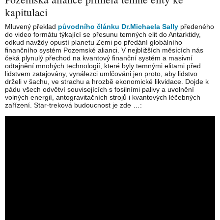
kapitulaci
Mluvený překlad
původního článku Dr.Michaela Sally
předeného
do video formátu týkající se přesunu temných elit do Antarktidy,
odkud navždy opustí planetu Zemi po předání globálního
finančního systém Pozemské alianci. V nejbližších měsících nás
čeká plynulý přechod na kvantový finanční systém a masivní
odtajnění mnohých technologií, které byly temnými elitami před
lidstvem zatajovány, vynálezci umlčováni jen proto, aby lidstvo
drželi v šachu, ve strachu a hrozbě ekonomické likvidace. Dojde k
pádu všech odvětví souvisejících s fosilními palivy a uvolnění
volných energií, antogravitačních strojů i kvantových léčebných
zařízení. Star-treková budoucnost je zde …: