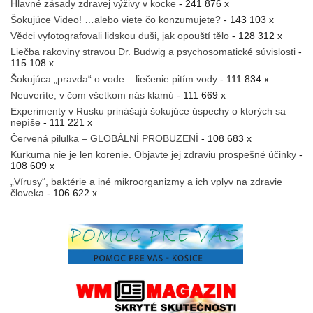
Hlavné zásady zdravej výživy v kocke
- 241 876 x
Šokujúce Video! …alebo viete čo konzumujete?
- 143 103 x
Vědci vyfotografovali lidskou duši, jak opouští tělo
- 128 312 x
Liečba rakoviny stravou Dr. Budwig a psychosomatické súvislosti
-
115 108 x
Šokujúca „pravda“ o vode – liečenie pitím vody
- 111 834 x
Neuveríte, v čom všetkom nás klamú
- 111 669 x
Experimenty v Rusku prinášajú šokujúce úspechy o ktorých sa
nepíše
- 111 221 x
Červená pilulka – GLOBÁLNÍ PROBUZENÍ
- 108 683 x
Kurkuma nie je len korenie. Objavte jej zdraviu prospešné účinky
-
108 609 x
„Vírusy“, baktérie a iné mikroorganizmy a ich vplyv na zdravie
človeka
- 106 622 x