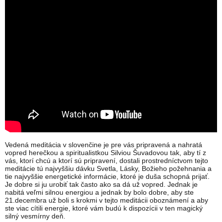
Vedená meditácia v slovenčine je pre vás pripravená a nahratá
vopred herečkou a spiritualistkou Silviou Šuvadovou tak, aby tí z
vás, ktorí chcú a ktorí sú pripravení, dostali prostredníctvom tejto
meditácie tú najvyššiu dávku Svetla, Lásky, Božieho požehnania a
tie najvyššie energetické informácie, ktoré je duša schopná prijať.
Je dobre si ju urobiť tak často ako sa dá už vopred. Jednak je
nabitá veľmi silnou energiou a jednak by bolo dobre, aby ste
21.decembra už boli s krokmi v tejto meditácii oboznámení a aby
ste viac cítili energie, ktoré vám budú k dispozícii v ten magický
silný vesmírny deň.