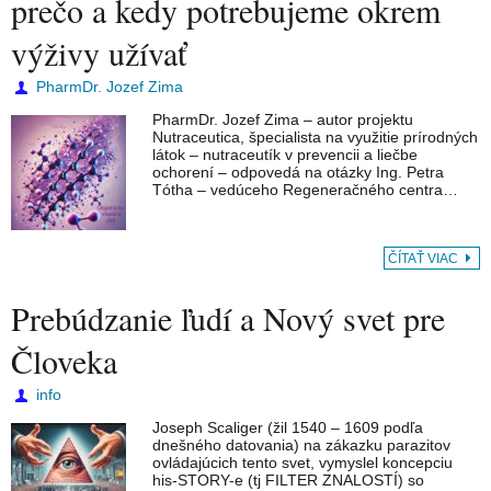
prečo a kedy potrebujeme okrem
výživy užívať
PharmDr. Jozef Zima
PharmDr. Jozef Zima – autor projektu
Nutraceutica, špecialista na využitie prírodných
látok – nutraceutík v prevencii a liečbe
ochorení – odpovedá na otázky Ing. Petra
Tótha – vedúceho Regeneračného centra…
ČÍTAŤ VIAC
Prebúdzanie ľudí a Nový svet pre
Človeka
info
Joseph Scaliger (žil 1540 – 1609 podľa
dnešného datovania) na zákazku parazitov
ovládajúcich tento svet, vymyslel koncepciu
his-STORY-e (tj FILTER ZNALOSTÍ) so