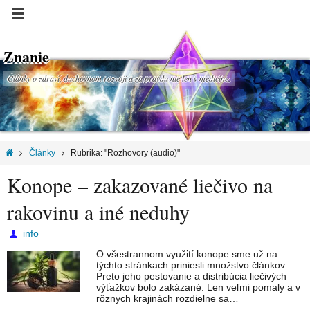
Znanie
Články o zdraví, duchovnom rozvoji a za pravdu nie len v medicíne.
Články
Rubrika: "Rozhovory (audio)"
Konope – zakazované liečivo na
rakovinu a iné neduhy
info
O všestrannom využití konope sme už na
týchto stránkach priniesli množstvo článkov.
Preto jeho pestovanie a distribúcia liečivých
výťažkov bolo zakázané. Len veľmi pomaly a v
rôznych krajinách rozdielne sa…