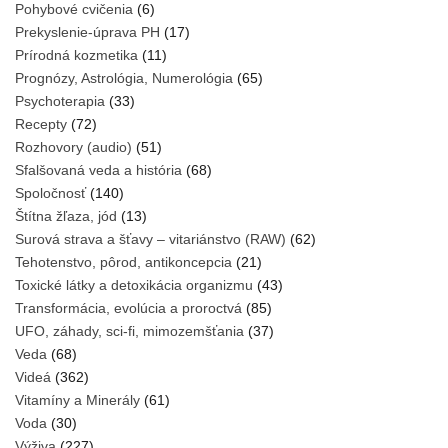
Pohybové cvičenia
(6)
Prekyslenie-úprava PH
(17)
Prírodná kozmetika
(11)
Prognózy, Astrológia, Numerológia
(65)
Psychoterapia
(33)
Recepty
(72)
Rozhovory (audio)
(51)
Sfalšovaná veda a história
(68)
Spoločnosť
(140)
Štítna žľaza, jód
(13)
Surová strava a šťavy – vitariánstvo (RAW)
(62)
Tehotenstvo, pôrod, antikoncepcia
(21)
Toxické látky a detoxikácia organizmu
(43)
Transformácia, evolúcia a proroctvá
(85)
UFO, záhady, sci-fi, mimozemšťania
(37)
Veda
(68)
Videá
(362)
Vitamíny a Minerály
(61)
Voda
(30)
Výživa
(227)