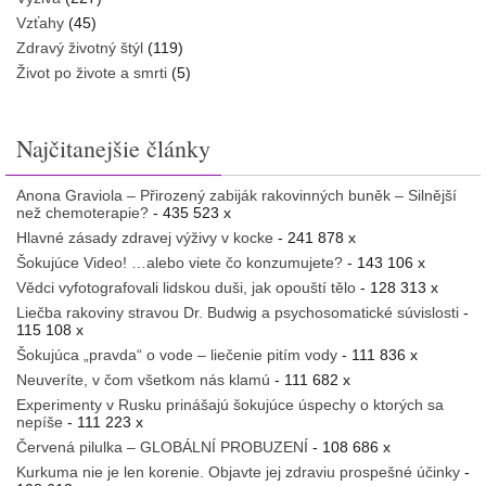
Vzťahy
(45)
Zdravý životný štýl
(119)
Život po živote a smrti
(5)
Najčitanejšie články
Anona Graviola – Přirozený zabiják rakovinných buněk – Silnější
než chemoterapie?
- 435 523 x
Hlavné zásady zdravej výživy v kocke
- 241 878 x
Šokujúce Video! …alebo viete čo konzumujete?
- 143 106 x
Vědci vyfotografovali lidskou duši, jak opouští tělo
- 128 313 x
Liečba rakoviny stravou Dr. Budwig a psychosomatické súvislosti
-
115 108 x
Šokujúca „pravda“ o vode – liečenie pitím vody
- 111 836 x
Neuveríte, v čom všetkom nás klamú
- 111 682 x
Experimenty v Rusku prinášajú šokujúce úspechy o ktorých sa
nepíše
- 111 223 x
Červená pilulka – GLOBÁLNÍ PROBUZENÍ
- 108 686 x
Kurkuma nie je len korenie. Objavte jej zdraviu prospešné účinky
-