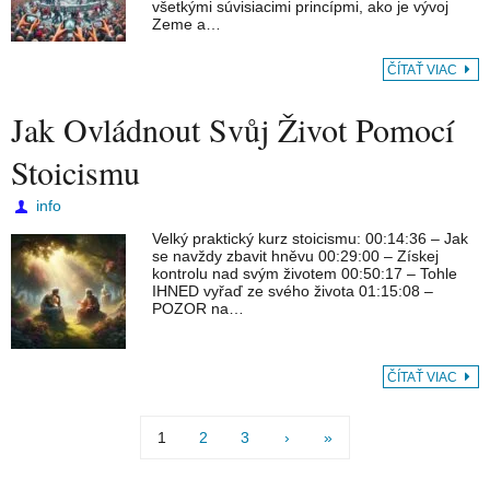
všetkými súvisiacimi princípmi, ako je vývoj
Zeme a…
ČÍTAŤ VIAC
Jak Ovládnout Svůj Život Pomocí
Stoicismu
info
Velký praktický kurz stoicismu: 00:14:36 – Jak
se navždy zbavit hněvu 00:29:00 – Získej
kontrolu nad svým životem 00:50:17 – Tohle
IHNED vyřaď ze svého života 01:15:08 –
POZOR na…
ČÍTAŤ VIAC
1
2
3
›
»