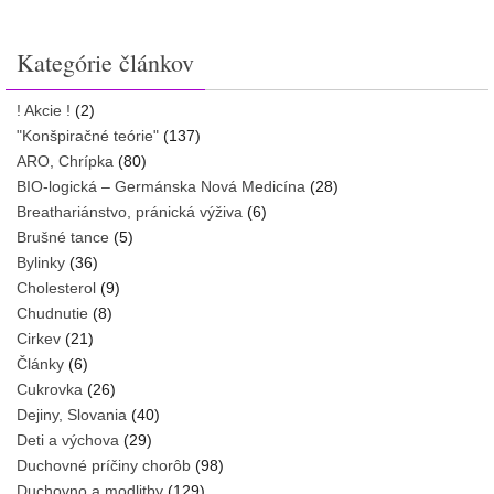
Kategórie článkov
! Akcie !
(2)
"Konšpiračné teórie"
(137)
ARO, Chrípka
(80)
BIO-logická – Germánska Nová Medicína
(28)
Breathariánstvo, pránická výživa
(6)
Brušné tance
(5)
Bylinky
(36)
Cholesterol
(9)
Chudnutie
(8)
Cirkev
(21)
Články
(6)
Cukrovka
(26)
Dejiny, Slovania
(40)
Deti a výchova
(29)
Duchovné príčiny chorôb
(98)
Duchovno a modlitby
(129)