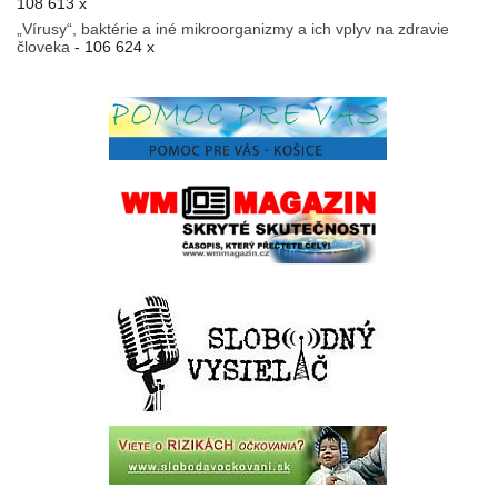
108 613 x
„Vírusy“, baktérie a iné mikroorganizmy a ich vplyv na zdravie
človeka
- 106 624 x