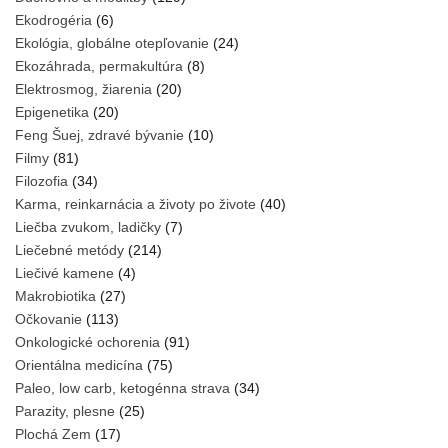
Ekodrogéria
(6)
Ekológia, globálne otepľovanie
(24)
Ekozáhrada, permakultúra
(8)
Elektrosmog, žiarenia
(20)
Epigenetika
(20)
Feng Šuej, zdravé bývanie
(10)
Filmy
(81)
Filozofia
(34)
Karma, reinkarnácia a životy po živote
(40)
Liečba zvukom, ladičky
(7)
Liečebné metódy
(214)
Liečivé kamene
(4)
Makrobiotika
(27)
Očkovanie
(113)
Onkologické ochorenia
(91)
Orientálna medicína
(75)
Paleo, low carb, ketogénna strava
(34)
Parazity, plesne
(25)
Plochá Zem
(17)