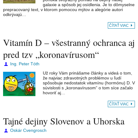
galaxie a spôsob jej osídlenia. Je to dômyselne
prepracovaný text, v ktorom pomocou mýtov a alegórie autori
odkrývajú…
ČÍTAŤ VIAC
Vitamín D – všestranný ochranca aj
pred tzv „koronavírusom“
Ing. Peter Tóth
Už roky Vám prinášame články a videá o tom,
že najviac zdravotných problémov u ľudí
spôsobuje nedostatok vitamínu (hormónu) D. V
súvislosti s „koronavírusom“ o tom síce začalo
hovoriť aj…
ČÍTAŤ VIAC
Tajné dejiny Slovenov a Uhorska
Oskár Cvengrosch