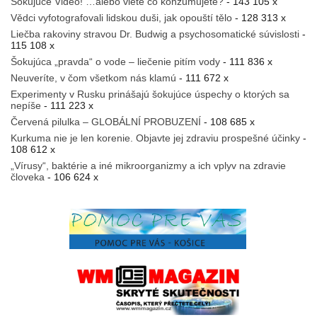
Šokujúce Video! …alebo viete čo konzumujete?
- 143 105 x
Vědci vyfotografovali lidskou duši, jak opouští tělo
- 128 313 x
Liečba rakoviny stravou Dr. Budwig a psychosomatické súvislosti
-
115 108 x
Šokujúca „pravda“ o vode – liečenie pitím vody
- 111 836 x
Neuveríte, v čom všetkom nás klamú
- 111 672 x
Experimenty v Rusku prinášajú šokujúce úspechy o ktorých sa
nepíše
- 111 223 x
Červená pilulka – GLOBÁLNÍ PROBUZENÍ
- 108 685 x
Kurkuma nie je len korenie. Objavte jej zdraviu prospešné účinky
-
108 612 x
„Vírusy“, baktérie a iné mikroorganizmy a ich vplyv na zdravie
človeka
- 106 624 x