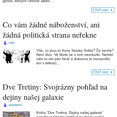
génov, ktorých činnosť alebo…
ČÍTAŤ VIAC
Co vám žádné náboženství, ani
žádná politická strana neřekne
info
Víte, co jsou to Kony Stavby Světa? Že nevíte?
Není divu. Ve škole se o tom nemluvilo. Neřekl
vám to ani pan farář a dokonce to nezaznělo
ani v televizi,…
ČÍTAŤ VIAC
Dve Tretiny: Svojrázny pohľad na
dejiny našej galaxie
asistent
Kniha “Dve Tretiny: Dejiny našej galaxie”
ponúka svojrázny pohľad na dejiny našej