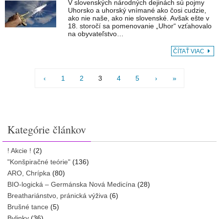
V slovenských národných dejinách sú pojmy
Uhorsko a uhorský vnímané ako čosi cudzie,
ako nie naše, ako nie slovenské. Avšak ešte v
18. storočí sa pomenovanie „Uhor“ vzťahovalo
na obyvateľstvo…
ČÍTAŤ VIAC
‹
1
2
3
4
5
›
»
Kategórie článkov
! Akcie !
(2)
"Konšpiračné teórie"
(136)
ARO, Chrípka
(80)
BIO-logická – Germánska Nová Medicína
(28)
Breathariánstvo, pránická výživa
(6)
Brušné tance
(5)
Bylinky
(36)