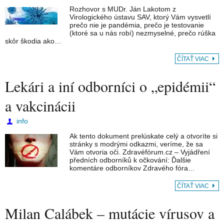
Rozhovor s MUDr. Ján Lakotom z
Virologického ústavu SAV, ktorý Vám vysvetlí
prečo nie je pandémia, prečo je testovanie
(ktoré sa u nás robí) nezmyselné, prečo rúška
skôr škodia ako…
ČÍTAŤ VIAC
Lekári a iní odborníci o „epidémii“
a vakcinácii
info
Ak tento dokument prelúskate celý a otvoríte si
stránky s modrými odkazmi, veríme, že sa
Vám otvoria oči. Zdravéfórum.cz – Vyjádření
předních odborníků k očkování: Ďalšie
komentáre odborníkov Zdravého fóra…
ČÍTAŤ VIAC
Milan Calábek – mutácie vírusov a