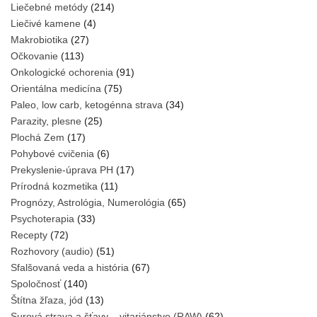
Liečebné metódy
(214)
Liečivé kamene
(4)
Makrobiotika
(27)
Očkovanie
(113)
Onkologické ochorenia
(91)
Orientálna medicína
(75)
Paleo, low carb, ketogénna strava
(34)
Parazity, plesne
(25)
Plochá Zem
(17)
Pohybové cvičenia
(6)
Prekyslenie-úprava PH
(17)
Prírodná kozmetika
(11)
Prognózy, Astrológia, Numerológia
(65)
Psychoterapia
(33)
Recepty
(72)
Rozhovory (audio)
(51)
Sfalšovaná veda a história
(67)
Spoločnosť
(140)
Štítna žľaza, jód
(13)
Surová strava a šťavy – vitariánstvo (RAW)
(62)