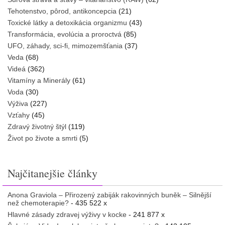
Tehotenstvo, pôrod, antikoncepcia
(21)
Toxické látky a detoxikácia organizmu
(43)
Transformácia, evolúcia a proroctvá
(85)
UFO, záhady, sci-fi, mimozemšťania
(37)
Veda
(68)
Videá
(362)
Vitamíny a Minerály
(61)
Voda
(30)
Výživa
(227)
Vzťahy
(45)
Zdravý životný štýl
(119)
Život po živote a smrti
(5)
Najčitanejšie články
Anona Graviola – Přirozený zabiják rakovinných buněk – Silnější
než chemoterapie?
- 435 522 x
Hlavné zásady zdravej výživy v kocke
- 241 877 x