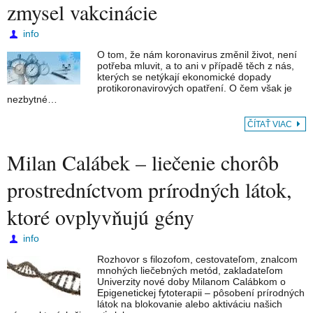
zmysel vakcinácie
info
O tom, že nám koronavirus změnil život, není
potřeba mluvit, a to ani v případě těch z nás,
kterých se netýkají ekonomické dopady
protikoronavirových opatření. O čem však je
nezbytné…
ČÍTAŤ VIAC
Milan Calábek – liečenie chorôb
prostredníctvom prírodných látok,
ktoré ovplyvňujú gény
info
Rozhovor s filozofom, cestovateľom, znalcom
mnohých liečebných metód, zakladateľom
Univerzity nové doby Milanom Calábkom o
Epigenetickej fytoterapii – pôsobení prírodných
látok na blokovanie alebo aktiváciu našich