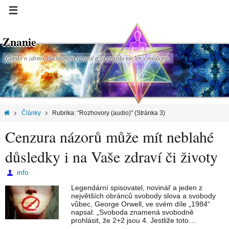
Znanie
Články o zdraví, duchovnom rozvoji a za pravdu nie len v medicíne.
Články
Rubrika: "Rozhovory (audio)"
(Stránka 3)
Cenzura názorů může mít neblahé
důsledky i na Vaše zdraví či životy
info
Legendární spisovatel, novinář a jeden z
největších obránců svobody slova a svobody
vůbec, George Orwell, ve svém díle „1984“
napsal: „Svoboda znamená svobodně
prohlásit, že 2+2 jsou 4. Jestliže toto…