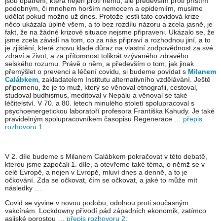
jsou opatření, která nejen proti němu, ale především proti příštím
podobným, či mnohem horším nemocem a epidemiím, musíme
udělat pokud možno už dnes. Protože jestli tato covidová krize
něco ukázala úplně všem, a to bez rozdílu názoru a zcela jasně, je
fakt, že na žádné krizové situace nejsme připraveni. Ukázalo se, že
jsme zcela závislí na tom, co za nás připraví a rozhodnou jiní, a to
je zjištění, které znovu klade důraz na vlastní zodpovědnost za své
zdraví a život, a za přítomnost tolikrát vzývaného zdravého
selského rozumu. Právě o něm, a především o tom, jak jinak
přemýšlet o prevenci a léčení covidu, si budeme povídat s
Milanem
Calábkem
, zakladatelem Institutu alternativního vzdělávání. Ještě
připomenu, že je to muž, který se věnoval etnografii, cestoval,
studoval budhismus, meditoval v Nepálu a věnoval se také
léčitelství. V 70. a 80. letech minulého století spolupracoval s
psychoenergetickou laboratoří profesora Františka Kahudy. Je také
pravidelným spolupracovníkem časopisu Regenerace …
přepis
rozhovoru 1
V 2. díle budeme s Milanem Calábkem pokračovat v této debatě,
kterou jsme započali 1. díle, a otevřeme také téma, o němž se v
celé Evropě, a nejen v Evropě, mluví dnes a denně, a to je
očkování. Zda se očkovat, čím se očkovat, a jaké to může mít
následky …
Covid se vyvine v novou podobu, odolnou proti současným
vakcínám. Lockdowny přivodí pád západních ekonomik, zatímco
asijské porostou …
přepis rozhovoru 2
: