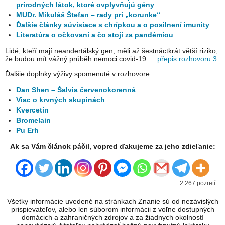
prírodných látok, ktoré ovplyvňujú gény
MUDr. Mikuláš Štefan – rady pri „korunke“
Ďalšie články súvisiace s chrípkou a o posilnení imunity
Literatúra o očkovaní a čo stojí za pandémiou
Lidé, kteří mají neandertálský gen, měli až šestnáctkrát větší riziko,
že budou mít vážný průběh nemoci covid-19 …
přepis rozhovoru 3
:
Ďalšie doplnky výživy spomenuté v rozhovore:
Dan Shen – Šalvia červenokorenná
Viac o krvných skupinách
Kvercetín
Bromelain
Pu Erh
Ak sa Vám článok páčil, vopred ďakujeme za jeho zdieľanie:
2 267 pozretí
Všetky informácie uvedené na stránkach Znanie sú od nezávislých
prispievateľov, alebo len súborom informácii z voľne dostupných
domácich a zahraničných zdrojov a za žiadnych okolností