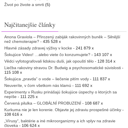
Život po živote a smrti
(5)
Najčitanejšie články
Anona Graviola – Přirozený zabiják rakovinných buněk – Silnější
než chemoterapie?
- 435 528 x
Hlavné zásady zdravej výživy v kocke
- 241 879 x
Šokujúce Video! …alebo viete čo konzumujete?
- 143 107 x
Vědci vyfotografovali lidskou duši, jak opouští tělo
- 128 314 x
Liečba rakoviny stravou Dr. Budwig a psychosomatické súvislosti
-
115 108 x
Šokujúca „pravda“ o vode – liečenie pitím vody
- 111 837 x
Neuveríte, v čom všetkom nás klamú
- 111 692 x
Experimenty v Rusku prinášajú šokujúce úspechy o ktorých sa
nepíše
- 111 225 x
Červená pilulka – GLOBÁLNÍ PROBUZENÍ
- 108 687 x
Kurkuma nie je len korenie. Objavte jej zdraviu prospešné účinky
-
108 616 x
„Vírusy“, baktérie a iné mikroorganizmy a ich vplyv na zdravie
človeka
- 106 624 x