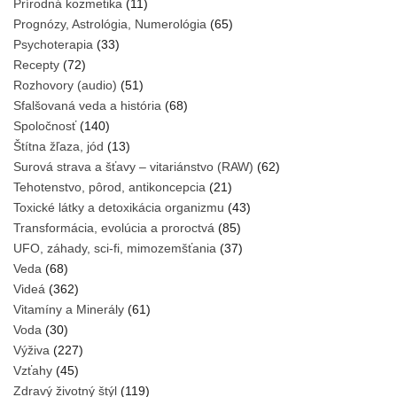
Prírodná kozmetika
(11)
Prognózy, Astrológia, Numerológia
(65)
Psychoterapia
(33)
Recepty
(72)
Rozhovory (audio)
(51)
Sfalšovaná veda a história
(68)
Spoločnosť
(140)
Štítna žľaza, jód
(13)
Surová strava a šťavy – vitariánstvo (RAW)
(62)
Tehotenstvo, pôrod, antikoncepcia
(21)
Toxické látky a detoxikácia organizmu
(43)
Transformácia, evolúcia a proroctvá
(85)
UFO, záhady, sci-fi, mimozemšťania
(37)
Veda
(68)
Videá
(362)
Vitamíny a Minerály
(61)
Voda
(30)
Výživa
(227)
Vzťahy
(45)
Zdravý životný štýl
(119)