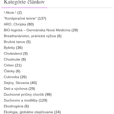
Kategórie článkov
! Akcie !
(2)
"Konšpiračné teórie"
(137)
ARO, Chrípka
(80)
BIO-logická – Germánska Nová Medicína
(28)
Breathariánstvo, pránická výživa
(6)
Brušné tance
(5)
Bylinky
(36)
Cholesterol
(9)
Chudnutie
(8)
Cirkev
(21)
Články
(6)
Cukrovka
(26)
Dejiny, Slovania
(40)
Deti a výchova
(29)
Duchovné príčiny chorôb
(98)
Duchovno a modlitby
(129)
Ekodrogéria
(6)
Ekológia, globálne otepľovanie
(24)