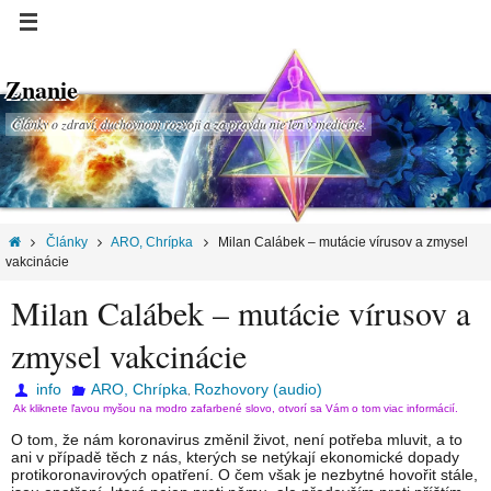
Znanie
Články o zdraví, duchovnom rozvoji a za pravdu nie len v medicíne.
Články
ARO, Chrípka
Milan Calábek – mutácie vírusov a zmysel
vakcinácie
Milan Calábek – mutácie vírusov a
zmysel vakcinácie
info
ARO, Chrípka
Rozhovory (audio)
,
Ak kliknete ľavou myšou na modro zafarbené slovo, otvorí sa Vám o tom viac informácií.
O tom, že nám koronavirus změnil život, není potřeba mluvit, a to
ani v případě těch z nás, kterých se netýkají ekonomické dopady
protikoronavirových opatření. O čem však je nezbytné hovořit stále,