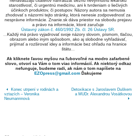
nenavádzajú čitateľov nahrádzať bežnú nevyhnutnú lekársku
starostlivosť, či urgentnú medicínu, ani k tvrdeniam o liečivých
účinkoch produktov, či postupov. Názory autora sa nemusia
zhodovať s názormi tejto stránky, ktorá nenesie zodpovednosť za
nesprávne informácie. Znanie.sk dáva priestor na slobodu prejavu
a právo na informácie, ktoré zaručuje
Ústavný zákon č. 460/1992 Zb. čl. 26 Ústavy SR
.
...Každý má právo vyjadrovať svoje názory slovom, písmom, tlačou,
obrazom alebo iným spôsobom, ako aj slobodne vyhľadávať,
prijímať a rozširovať idey a informácie bez ohľadu na hranice
štátu...
Ak kliknete ľavou myšou na ľubovoľné na modro zafarbené
slovo, otvorí sa Vám o tom viac informácií. Ak niektorý odkaz
nefunguje, budeme radi, ak nám o tom napíšete na
EZOpress@gmail.com
Ďakujeme
Konec utrpení v rodinách a
Detoxikace s Jaroslavem Duškem
vztazích – Veronika
a MUDr. Alexandrou Vosátkovou
Neumannnová