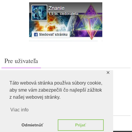
Pre uživateľa
✕
Prihlásiť sa
Feed záznamov
Táto webová stránka používa súbory cookie,
RSS feed komentárov
aby sme vám zabezpečili čo najlepší zážitok
WordPress.org
z našej webovej stránky.
Viac info
Odmietnúť
Prijať