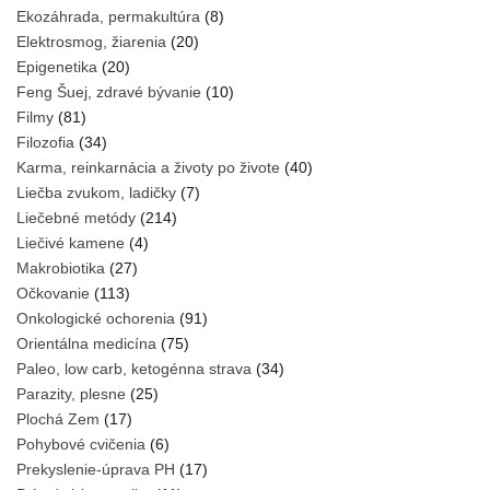
Ekozáhrada, permakultúra
(8)
Elektrosmog, žiarenia
(20)
Epigenetika
(20)
Feng Šuej, zdravé bývanie
(10)
Filmy
(81)
Filozofia
(34)
Karma, reinkarnácia a životy po živote
(40)
Liečba zvukom, ladičky
(7)
Liečebné metódy
(214)
Liečivé kamene
(4)
Makrobiotika
(27)
Očkovanie
(113)
Onkologické ochorenia
(91)
Orientálna medicína
(75)
Paleo, low carb, ketogénna strava
(34)
Parazity, plesne
(25)
Plochá Zem
(17)
Pohybové cvičenia
(6)
Prekyslenie-úprava PH
(17)