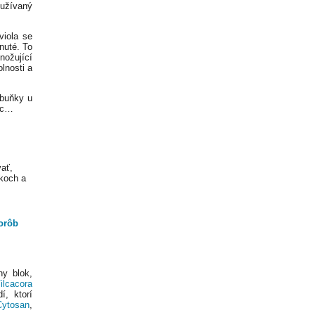
oužívaný
viola se
nuté. To
nožující
lnosti a
 buňky u
lic…
ať,
koch a
horôb
ny blok,
ilcacora
, ktorí
Cytosan
,