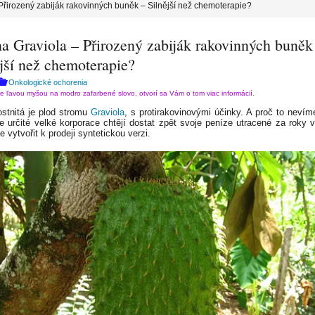
Přirozený zabiják rakovinných buněk – Silnější než chemoterapie?
a Graviola – Přirozený zabiják rakovinných buněk
jší než chemoterapie?
Onkologické ochorenia
te ľavou myšou na modro zafarbené slovo, otvorí sa Vám o tom viac informácií.
stnitá je plod stromu
Graviola
, s protirakovinovými účinky. A proč to nevím
že určité velké korporace chtějí dostat zpět svoje peníze utracené za roky
e vytvořit k prodeji syntetickou verzi.