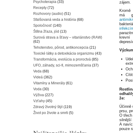
Psychoterapia
(33)
zájem.
Recepty
(72)
Kromě s
Rozhovory (audio)
(51)
má gr
antimik
Sfalšovaná veda a história
(68)
bakte
Spoločnosť
(140)
infekcí
Štítna žľaza, jód
(13)
parazi
krevní
Surová strava a šťavy – vitariánstvo (RAW)
depresí
(62)
Tehotenstvo, pôrod, antikoncepcia
(21)
Výzkumy
Toxické látky a detoxikácia organizmu
(43)
Udeř
Transformácia, evolúcia a proroctvá
(85)
extr
UFO, záhady, sci-fi, mimozemšťania
(37)
Ochr
Veda
(68)
Cíti
Videá
(362)
Posí
Vitamíny a Minerály
(61)
Rostlin
Voda
(30)
odhali
Výživa
(227)
že:
Vzťahy
(45)
Účinně 
Zdravý životný štýl
(119)
prsu, pr
Život po živote a smrti
(5)
O třech
silnějš
A navíc
pouze r
Najčitanejšie články