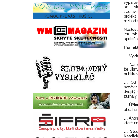
vypařova
se sk
zastavil
projek
rozhodl
Naštěst
jen tak
společn
Pár fak
… Výzk
… Národ
že „lis
publiko
… Od r
nezávis
dvojitý
žurnály
… Účinn
obsahuj
… Anono
které o
… Stud
Katolick