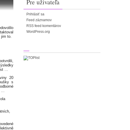
Pre uživateľa
Prihlásiť sa
Feed záznamov
RSS feed komentárov
dovolilo
WordPress.org
taktoval
jim to.
tvrdili,
Výsledky
ost …
viny 20
koušky s
 odborné
y …
ola
tních,
ovedené
elektivně