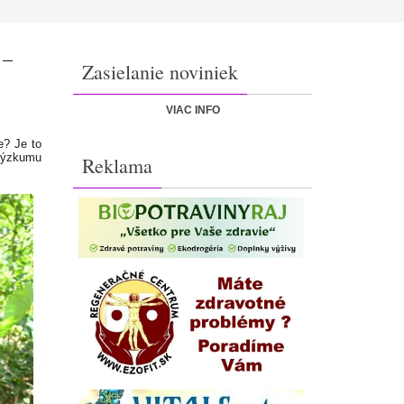
 –
Zasielanie noviniek
VIAC INFO
e? Je to
 výzkumu
Reklama