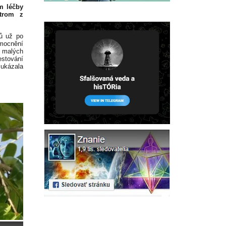
m léčby
strom z
dů už po
emocnění
 malých
stování
 ukázala