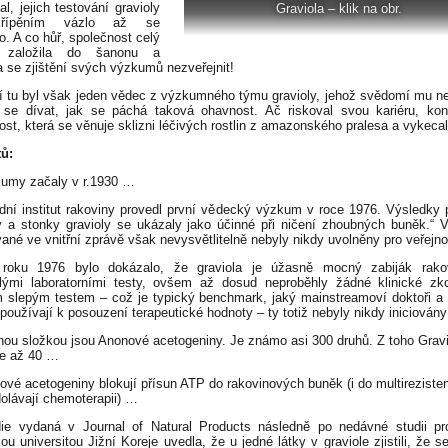
l, jejich testování gravioly
Graviola – klik na obr.
řípěním vázlo až se
o. A co hůř, společnost celý
t založila do šanonu a
a se zjištění svých výzkumů nezveřejnit!
í tu byl však jeden vědec z výzkumného týmu gravioly, jehož svědomí mu ne
 se dívat, jak se páchá taková ohavnost. Ač riskoval svou kariéru, kon
ost, která se věnuje sklizni léčivých rostlin z amazonského pralesa a vykecal 
tů:
umy začaly v r.1930 …
ní institut rakoviny provedl první vědecký výzkum v roce 1976. Výsledky po
ty a stonky gravioly se ukázaly jako účinné při ničení zhoubných buněk.“ 
vané ve vnitřní zprávě však nevysvětlitelně nebyly nikdy uvolněny pro veřejn
oku 1976 bylo dokázalo, že graviola je úžasně mocný zabiják rako
lými laboratorními testy, ovšem až dosud neproběhly žádné klinické z
m slepým testem – což je typický benchmark, jaký mainstreamoví doktoři a
 používají k posouzení terapeutické hodnoty – ty totiž nebyly nikdy iniciován
ou složkou jsou Anonové acetogeniny. Je známo asi 300 druhů. Z toho Gravi
e až 40 …
vé acetogeniny blokují přísun ATP do rakovinových buněk (i do multirezisten
dolávají chemoterapii) …
ie vydaná v Journal of Natural Products následně po nedávné studii pr
ou universitou Jižní Koreje uvedla, že u jedné látky v graviole zjistili, že s