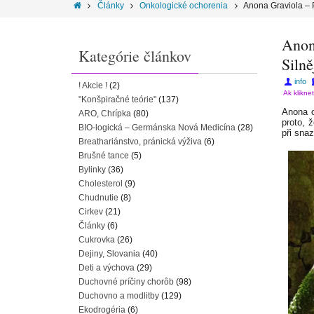
Články
Onkologické ochorenia
Anona Graviola – 
Anon
Kategórie článkov
Silně
info
! Akcie !
(2)
Ak klikne
"Konšpiračné teórie"
(137)
Anona o
ARO, Chrípka
(80)
proto, 
BIO-logická – Germánska Nová Medicína
(28)
při snaz
Breathariánstvo, pránická výživa
(6)
Brušné tance
(5)
Bylinky
(36)
Cholesterol
(9)
Chudnutie
(8)
Cirkev
(21)
Články
(6)
Cukrovka
(26)
Dejiny, Slovania
(40)
Deti a výchova
(29)
Duchovné príčiny chorôb
(98)
Duchovno a modlitby
(129)
Ekodrogéria
(6)