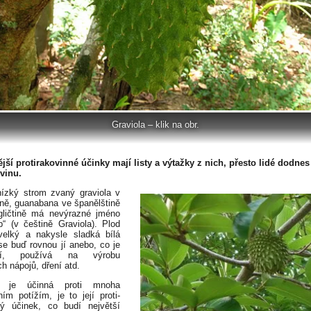
Graviola – klik na obr.
ější protirakovinné účinky mají listy a výtažky z nich, přesto lidé dodnes
vinu.
ízký strom zvaný graviola v
tině, guanabana ve španělštině
gličtině má nevýrazné jméno
p“ (v češtině Graviola). Plod
velký a nakysle sladká bílá
se buď rovnou jí anebo, co je
jší, používá na výrobu
h nápojů, dření atd.
v je účinná proti mnoha
ním potížím, je to její proti-
vý účinek, co budí největší