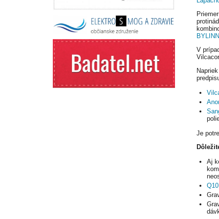
Lapach
Prieme
protin
kombin
BYLIN
V prípa
Vilcaco
Napriek
predpis
Vilc
Ano
San
poli
Je potr
Dôležit
Aj k
komb
neos
Q10
Grav
Grav
dávk