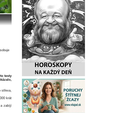
ůsobuje
to testy
kázalo,
 střeva,
000 krát
a zabíjí