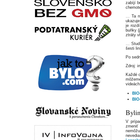
zabíjí 
chemote
… Ta ne
ukazuje
je rozd
buňky (
ztráty v
… Studi
šesti li
Po sedm
Zdroj: i
Každé o
môžeme 
videách
BIO
BIO
Bylin
V prípa
zmeniť 
nemôžu
nevedi