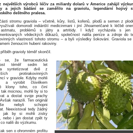
z největších výrobců léčiv za miliardy dolarů v Americe zahájil výzku
ny a jejich bádání se zaměřilo na graviolu, legendární hojivý 
ského deštného pralesa.
ásti stromu graviola – včetně, kůry, listů, kořenů, plodů a semen z plo
 využívali domorodí indiánští medicinmani i jiní Jihoameričané k léčbě on
 astmatu, problémů s játry a artritidy. I když vycházela s jen
mentovaných vědeckých důkazů, společnost nalila peníze a zdroje do te
kovinných vlastností tohoto stromu – a byli výsledky šokováni. Graviola se
amem ženoucím hubení rakoviny.
 příběh gravioly téměř skončil.
o se, že farmaceutická
čnost téměř sedm let
la syntetizovat dvě z
nějších protirakovinných
encí v graviole. Kdyby mohli
at a vyrobit člověkem
né klony toho, co činí
u tak mocnou, mohli by si to
vat a dostat svoje prachy
Avšak narazili. Ten originál
duše nebyli schopni
vat. Neexistoval tedy žádný
, jak by si mohli zisky
t, nebo i jen dostat zpět ty
 co nalili do výzkumu.
tak sen o ohromném profitu