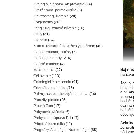
Ekológia, globálne otepľovanie
(24)
Ekozáhrada, permakultúra
(8)
Elektrosmog, žiarenia
(20)
Epigenetika
(20)
Feng Šuej, zdravé bývanie
(10)
Filmy
(81)
Filozofia
(34)
Karma, reinkarnácia a životy po živote
(40)
Liečba zvukom, ladičky
(7)
Liečebné metódy
(214)
Liečivé kamene
(4)
Nejsiln
Makrobiotika
(27)
na rako
Očkovanie
(113)
Onkologické ochorenia
(91)
Jde o n
brazilš
Orientálna medicína
(75)
a v an
Paleo, low carb, ketogénna strava
(34)
„sourso
Parazity, plesne
(25)
hodně 
dužina 
Plochá Zem
(17)
běžně
Pohybové cvičenia
(6)
ovocnýc
Prekyslenie-úprava PH
(17)
Ačkoli
Prírodná kozmetika
(11)
zdravot
Prognózy, Astrológia, Numerológia
(65)
nádoro