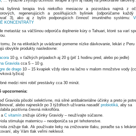
o
, … výrazne zvyšujú účinnosť terapie a tým aj nádej na prekonanie rakoviny.
rná bylinná terapia trvá niekoľko mesiacov a pozostáva najmä z oči
ádorových, regenerujúcich a posilňujúcich byliniek (odporúčame každý
ovať 3), ako aj z bylín podporujúcich činnosť imunitného systému:
NÉ KONCENTRÁTY
de metastáz sa väčšinou odporúča doplnenie kúry o Tahuari, ktoré sa varí sp
rou.
 tomu, že na etiketách je uvádzané pomerne nízke dávkovanie, lekári z Peru
ujú obvykle produkty nasledovne:
acora
10 g, v ťažkých prípadoch aj 20 g (piť 1 hodinu pred, alebo po jedle)
na Graviola
cca 5 – 10 g.
gre de drago
10 – 15 kvapiek vždy ráno na lačno v malom množstve vody (cc
evková lyžica)
ebné medzi nimi robiť prestávky cca 30 minút.
é upozornenia:
eď Graviola pôsobí selektívne, má silné antibakteriálne účinky a preto je potr
inovať, alebo najneskôr po 3 týždňoch užívania nasadiť
probiotiká
, aby sa
labila pozitívna črevná mikroflóra.
a
C vitamín
znižuje účinky Gravioly – neužívajte súčasne.
iola stimuluje maternicu – neodporúča sa pri tehotenstve.
iola znižuje tlak. Ak používate lieky na znižovanie tlaku, poraďte sa s lekáro
ovaní, aby Vám tlak veľmi neklesol.