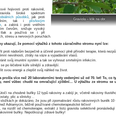
vé hojivosti proti rakovině,
aviola široké spektrum
robiálních působků
, jak proti
Graviola – klik na obr.
riálním, tak i
plísňovým
m
, a zabírá i proti vnitřním
tním červům, snižuje vysoký
 tlak a používá se i při
ch, stresu a nervových poruchách.
 ukazují, že pomocí výtažků z tohoto zázračného stromu nyní lze:
it proti nádorům bezpečně a účinně pomocí plně přírodní terapie, která nezp
émní nevolnosti, ztráty na váze a vypadávání vlasů.
ánit svůj imunitní systém a tak se vyhnout smrtelným infekcím.
t se po léčebné kúře silnější a zdravější.
lit svou energii a zlepšit svůj náhled na život.
a prošla více než 20 laboratorními testy vedenými už od 70. let! To, co ty
ly, není vůbec chudé na omračující zjištění… U výtažku ze stromu se u
útočí na zhoubné buňky 12 typů rakoviny a zabíjí je, včetně rakoviny tlustého
ostaty, plic a slinivky…
 složkách je dokázáno, že jsou při zpomalování růstu rakovinných buněk 10 
í než Adriamycin, běžně používané chemoterapeutické léčivo!
, na rozdíl od chemoterapie, extrakt z listú graviola selektivně pronásledují 
akovinné buňky. Nepoškozují zdravé buňky!