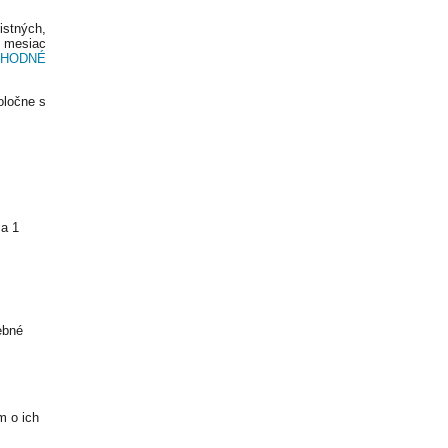
stných,
 mesiac
VHODNÉ
oločne s
a 1
ebné
m o ich