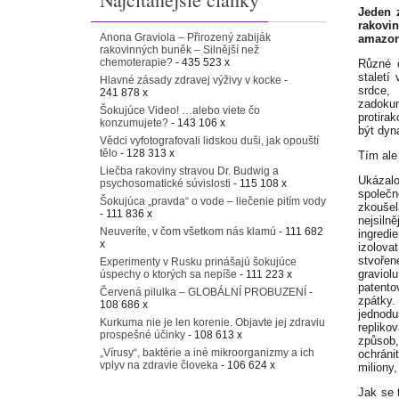
Jeden 
rakovi
Anona Graviola – Přirozený zabiják
amazon
rakovinných buněk – Silnější než
chemoterapie?
- 435 523 x
Různé č
staletí
Hlavné zásady zdravej výživy v kocke
-
srdce,
241 878 x
zadoku
Šokujúce Video! …alebo viete čo
protira
konzumujete?
- 143 106 x
být dyn
Vědci vyfotografovali lidskou duši, jak opouští
tělo
- 128 313 x
Tím ale
Liečba rakoviny stravou Dr. Budwig a
Ukázal
psychosomatické súvislosti
- 115 108 x
spole
Šokujúca „pravda“ o vode – liečenie pitím vody
zkouše
- 111 836 x
nejsil
Neuveríte, v čom všetkom nás klamú
- 111 682
ingredi
x
izolov
stvoře
Experimenty v Rusku prinášajú šokujúce
graviol
úspechy o ktorých sa nepíše
- 111 223 x
patento
Červená pilulka – GLOBÁLNÍ PROBUZENÍ
-
zpátky. 
108 686 x
jedno
Kurkuma nie je len korenie. Objavte jej zdraviu
repliko
prospešné účinky
- 108 613 x
způsob
„Vírusy“, baktérie a iné mikroorganizmy a ich
ochráni
vplyv na zdravie človeka
- 106 624 x
miliony,
Jak se 