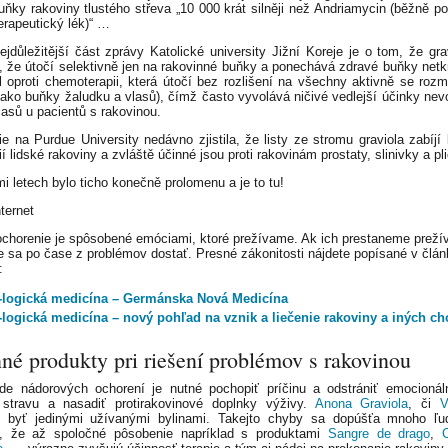
buňky rakoviny tlustého střeva „10 000 krát silněji než Andriamycin (běžně p
rapeutický lék)“ …
jdůležitější část zprávy Katolické university Jižní Koreje je o tom, že gra
, že útočí selektivně jen na rakovinné buňky a ponechává zdravé buňky netk
íl oproti chemoterapii, která útočí bez rozlišení na všechny aktivně se rozm
jako buňky žaludku a vlasů), čímž často vyvolává ničivé vedlejší účinky nevo
lasů u pacientů s rakovinou.
e na Purdue University nedávno zjistila, že listy ze stromu graviola zabíjí
nií lidské rakoviny a zvláště účinné jsou proti rakovinám prostaty, slinivky a p
i letech bylo ticho konečně prolomenu a je to tu!
nternet
chorenie je spôsobené emóciami, ktoré prežívame. Ak ich prestaneme prežív
sa po čase z problémov dostať. Presné zákonitosti nájdete popísané v člán
:
-logická medicína – Germánska Nová Medicína
-logická medicína – nový pohľad na vznik a liečenie rakoviny a iných c
né produkty pri riešení problémov s rakovinou
de nádorových ochorení je nutné pochopiť príčinu a odstrániť emocionál
stravu a nasadiť protirakovinové doplnky výživy.
Anona Graviola
, či
V
 byť jedinými užívanými bylinami. Takejto chyby sa dopúšťa mnoho ľudí
a, že až spoločné pôsobenie napríklad s produktami
Sangre de drago
,