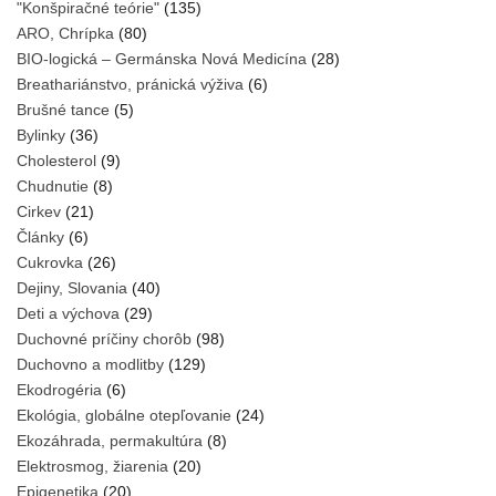
"Konšpiračné teórie"
(135)
ARO, Chrípka
(80)
BIO-logická – Germánska Nová Medicína
(28)
Breathariánstvo, pránická výživa
(6)
Brušné tance
(5)
Bylinky
(36)
Cholesterol
(9)
Chudnutie
(8)
Cirkev
(21)
Články
(6)
Cukrovka
(26)
Dejiny, Slovania
(40)
Deti a výchova
(29)
Duchovné príčiny chorôb
(98)
Duchovno a modlitby
(129)
Ekodrogéria
(6)
Ekológia, globálne otepľovanie
(24)
Ekozáhrada, permakultúra
(8)
Elektrosmog, žiarenia
(20)
Epigenetika
(20)