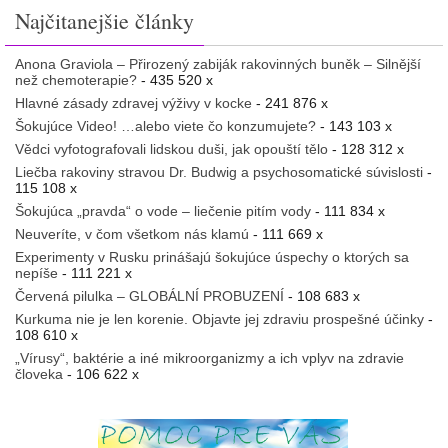
Najčitanejšie články
Anona Graviola – Přirozený zabiják rakovinných buněk – Silnější
než chemoterapie?
- 435 520 x
Hlavné zásady zdravej výživy v kocke
- 241 876 x
Šokujúce Video! …alebo viete čo konzumujete?
- 143 103 x
Vědci vyfotografovali lidskou duši, jak opouští tělo
- 128 312 x
Liečba rakoviny stravou Dr. Budwig a psychosomatické súvislosti
-
115 108 x
Šokujúca „pravda“ o vode – liečenie pitím vody
- 111 834 x
Neuveríte, v čom všetkom nás klamú
- 111 669 x
Experimenty v Rusku prinášajú šokujúce úspechy o ktorých sa
nepíše
- 111 221 x
Červená pilulka – GLOBÁLNÍ PROBUZENÍ
- 108 683 x
Kurkuma nie je len korenie. Objavte jej zdraviu prospešné účinky
-
108 610 x
„Vírusy“, baktérie a iné mikroorganizmy a ich vplyv na zdravie
človeka
- 106 622 x