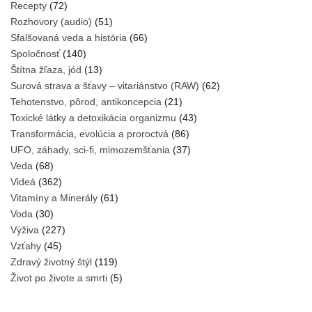
Recepty
(72)
Rozhovory (audio)
(51)
Sfalšovaná veda a história
(66)
Spoločnosť
(140)
Štítna žľaza, jód
(13)
Surová strava a šťavy – vitariánstvo (RAW)
(62)
Tehotenstvo, pôrod, antikoncepcia
(21)
Toxické látky a detoxikácia organizmu
(43)
Transformácia, evolúcia a proroctvá
(86)
UFO, záhady, sci-fi, mimozemšťania
(37)
Veda
(68)
Videá
(362)
Vitamíny a Minerály
(61)
Voda
(30)
Výživa
(227)
Vzťahy
(45)
Zdravý životný štýl
(119)
Život po živote a smrti
(5)