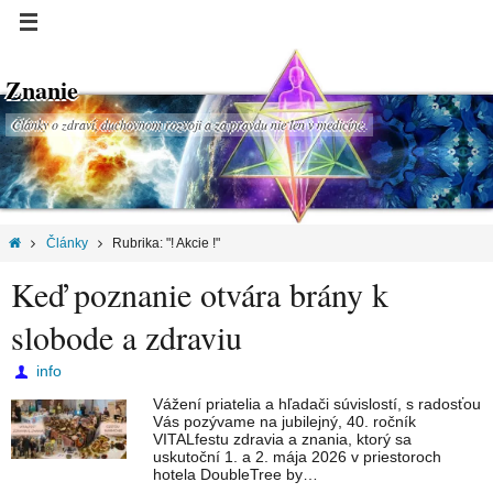
Znanie
Články o zdraví, duchovnom rozvoji a za pravdu nie len v medicíne.
Články
Rubrika: "! Akcie !"
Keď poznanie otvára brány k
slobode a zdraviu
info
Vážení priatelia a hľadači súvislostí, s radosťou
Vás pozývame na jubilejný, 40. ročník
VITALfestu zdravia a znania, ktorý sa
uskutoční 1. a 2. mája 2026 v priestoroch
hotela DoubleTree by…