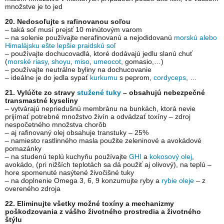
množstve je to jed
20. Nedosoľujte s rafinovanou soľou
– taká soľ musí prejsť 10 minútovým varom
– na solenie používajte nerafinovanú a nejodidovanú
morskú alebo
Himalájsku ešte lepšie praidskú soľ
– používajte dochucovadlá, ktoré dodávajú jedlu slanú chuť
(
morské riasy
,
shoyu
,
miso
,
umeocot
, gomasio,…)
– používajte neutrálne byliny na dochucovanie
– ideálne je do jedla sypať
kurkumu
s peprom,
cordyceps
, …
21. Vylúčte zo stravy
stužené tuky
– obsahujú nebezpečné
transmastné kyseliny
– vytvárajú nepriedušnú membránu na bunkách, ktorá nevie
prijímať potrebné množstvo živín a odvádzať toxíny – zdroj
nespočetného množstva chorôb
– aj rafinovaný olej obsahuje transtuky – 25%
– namiesto rastlinného masla použite zeleninové a avokádové
pomazánky
– na studenú teplú kuchyňu používajte
GHI
a
kokosový olej
,
avokádo, (pri nižších teplotách sa dá použiť aj olivový), na teplú –
hore spomenuté nasýtené živočišné tuky
– na doplnenie Omega 3, 6, 9 konzumujte ryby a
rybie oleje
– z
overeného zdroja
22. Eliminujte všetky možné toxíny a mechanizmy
poškodzovania z vášho životného prostredia a životného
štýlu