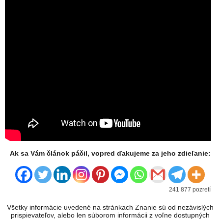
Ak sa Vám článok páčil, vopred ďakujeme za jeho zdieľanie:
241 877 pozretí
Všetky informácie uvedené na stránkach Znanie sú od nezávislých
prispievateľov, alebo len súborom informácii z voľne dostupných