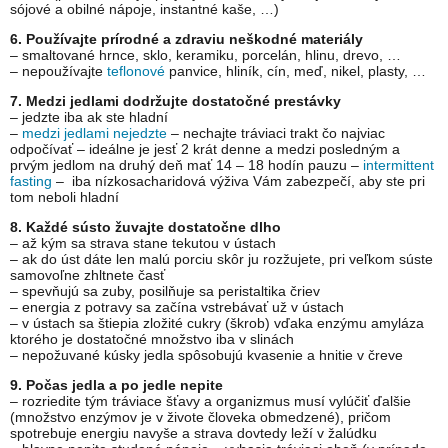
sójové a obilné nápoje, instantné kaše, …)
6. Používajte prírodné a zdraviu neškodné materiály
– smaltované hrnce, sklo, keramiku, porcelán, hlinu, drevo, …
– nepoužívajte
teflonové
panvice, hliník, cín, meď, nikel, plasty, …
7. Medzi jedlami dodržujte dostatočné prestávky
– jedzte iba ak ste hladní
–
medzi jedlami nejedzte
– nechajte tráviaci trakt čo najviac
odpočívať – ideálne je jesť 2 krát denne a medzi posledným a
prvým jedlom na druhý deň mať 14 – 18 hodín pauzu –
intermittent
fasting
– iba nízkosacharidová výživa Vám zabezpečí, aby ste pri
tom neboli hladní
8. Každé sústo žuvajte dostatočne dlho
– až kým sa strava stane tekutou v ústach
– ak do úst dáte len malú porciu skôr ju rozžujete, pri veľkom súste
samovoľne zhltnete časť
– spevňujú sa zuby, posilňuje sa peristaltika čriev
– energia z potravy sa začína vstrebávať už v ústach
– v ústach sa štiepia zložité cukry (škrob) vďaka enzýmu amyláza
ktorého je dostatočné množstvo iba v slinách
– nepožuvané kúsky jedla spôsobujú kvasenie a hnitie v čreve
9. Počas jedla a po jedle nepite
– rozriedite tým tráviace šťavy a organizmus musí vylúčiť ďalšie
(množstvo enzýmov je v živote človeka obmedzené), pričom
spotrebuje energiu navyše a strava dovtedy leží v žalúdku