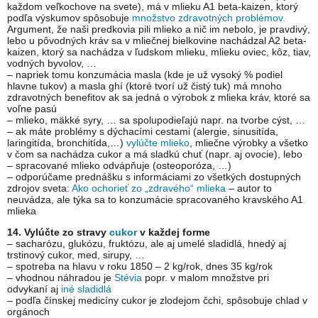
každom veľkochove na svete), má v mlieku A1 beta-kaizen, ktorý
podľa výskumov spôsobuje
množstvo zdravotných problémov.
Argument, že naši predkovia pili mlieko a nič im nebolo, je pravdivý,
lebo u pôvodných kráv sa v mliečnej bielkovine nachádzal A2 beta-
kaizen, ktorý sa nachádza v ľudskom mlieku, mlieku oviec, kôz, tiav,
vodných byvolov, …
– napriek tomu konzumácia masla (kde je už vysoký % podiel
hlavne tukov) a masla ghí (ktoré tvorí už čistý tuk) má mnoho
zdravotných benefitov ak sa jedná o výrobok z mlieka kráv, ktoré sa
voľne pasú
– mlieko, mäkké syry, … sa spolupodieľajú napr. na tvorbe cýst, …
– ak máte problémy s dýchacími cestami (alergie, sinusitída,
laringitída, bronchitída,…)
vylúčte mlieko
, mliečne výrobky a všetko
v čom sa nachádza cukor a má sladkú chuť (napr. aj ovocie), lebo
– spracované mlieko odvápňuje (osteoporóza, …)
– odporúčame prednášku s informáciami zo všetkých dostupných
zdrojov sveta:
Ako ochorieť zo „zdravého“ mlieka
– autor to
neuvádza, ale týka sa to konzumácie spracovaného kravského A1
mlieka
14. Vylúčte zo stravy
cukor
v každej forme
– sacharózu, glukózu, fruktózu, ale aj umelé sladidlá, hnedý aj
trstinový cukor, med, sirupy, …
– spotreba na hlavu v roku 1850 – 2 kg/rok, dnes 35 kg/rok
– vhodnou náhradou je
Stévia
popr. v malom množstve pri
odvykaní aj
iné sladidlá
– podľa čínskej medicíny cukor je zlodejom čchi, spôsobuje chlad v
orgánoch