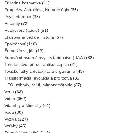
Prírodná kozmetika
(11)
Prognózy, Astrológia, Numerológia
(65)
Psychoterapia
(33)
Recepty
(72)
Rozhovory (audio)
(51)
Sfalšovaná veda a história
(67)
Spoločnosť
(140)
Štítna žľaza, jód
(13)
Surová strava a šťavy – vitariánstvo (RAW)
(62)
Tehotenstvo, pôrod, antikoncepcia
(21)
Toxické látky a detoxikácia organizmu
(43)
Transformácia, evolúcia a proroctvá
(85)
UFO, záhady, sci-fi, mimozemšťania
(37)
Veda
(68)
Videá
(362)
Vitamíny a Minerály
(61)
Voda
(30)
Výživa
(227)
Vzťahy
(45)
Zdravý životný štýl
(119)