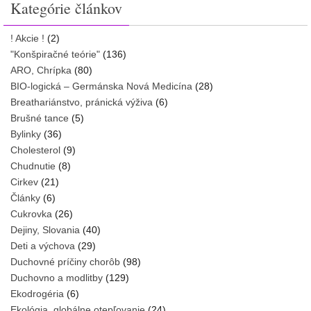
Kategórie článkov
! Akcie !
(2)
"Konšpiračné teórie"
(136)
ARO, Chrípka
(80)
BIO-logická – Germánska Nová Medicína
(28)
Breathariánstvo, pránická výživa
(6)
Brušné tance
(5)
Bylinky
(36)
Cholesterol
(9)
Chudnutie
(8)
Cirkev
(21)
Články
(6)
Cukrovka
(26)
Dejiny, Slovania
(40)
Deti a výchova
(29)
Duchovné príčiny chorôb
(98)
Duchovno a modlitby
(129)
Ekodrogéria
(6)
Ekológia, globálne otepľovanie
(24)