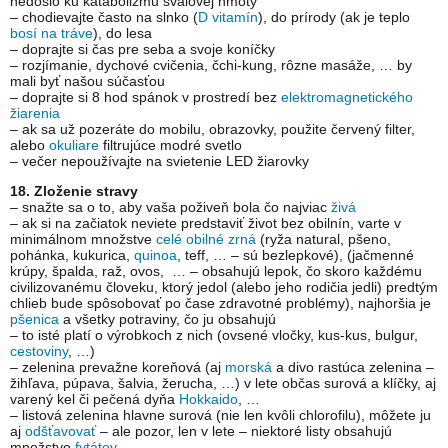
nedošlo ku katabolizmu svalovej hmoty
– chodievajte často na slnko (
D vitamín
), do prírody (ak je teplo
bosí na tráve
), do lesa
– doprajte si čas pre seba a svoje koníčky
– rozjímanie, dychové cvičenia, čchi-kung, rôzne masáže, … by
mali byť našou súčasťou
– doprajte si 8 hod spánok v prostredí bez
elektromagnetického
žiarenia
– ak sa už pozeráte do mobilu, obrazovky, použite červený filter,
alebo
okuliare
filtrujúce modré svetlo
– večer nepoužívajte na svietenie LED žiarovky
18. Zloženie stravy
– snažte sa o to, aby vaša poživeň bola čo najviac
živá
– ak si na začiatok neviete predstaviť život bez obilnín, varte v
minimálnom množstve
celé obilné zrná
(ryža natural, pšeno,
pohánka, kukurica,
quinoa
, teff, … – sú bezlepkové), (jačmenné
krúpy, špalda, raž, ovos, … – obsahujú lepok, čo skoro každému
civilizovanému človeku, ktorý jedol (alebo jeho rodičia jedli) predtým
chlieb bude spôsobovať po čase zdravotné problémy), najhoršia je
pšenica
a všetky potraviny, čo ju obsahujú
– to isté platí o výrobkoch z nich (ovsené vločky, kus-kus, bulgur,
cestoviny
, …)
– zelenina prevažne koreňová (aj
morská
a divo rastúca zelenina –
žihľava, púpava, šalvia, žerucha, …) v lete občas surová a klíčky, aj
varený kel či pečená dyňa
Hokkaido
, …
– listová zelenina hlavne surová (nie len kvôli chlorofilu), môžete ju
aj
odšťavovať
– ale pozor, len v lete – niektoré listy obsahujú
množstvo
fytátov