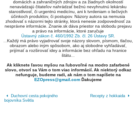
domácich a zahraničných zdrojov a za žiadnych okolností
nenavádzajú čitateľov nahrádzať bežnú nevyhnutnú lekársku
starostlivosť, či urgentnú medicínu, ani k tvrdeniam o liečivých
účinkoch produktov, či postupov. Názory autora sa nemusia
zhodovať s názormi tejto stránky, ktorá nenesie zodpovednosť za
nesprávne informácie. Znanie.sk dáva priestor na slobodu prejavu
a právo na informácie, ktoré zaručuje
Ústavný zákon č. 460/1992 Zb. čl. 26 Ústavy SR
.
...Každý má právo vyjadrovať svoje názory slovom, písmom, tlačou,
obrazom alebo iným spôsobom, ako aj slobodne vyhľadávať,
prijímať a rozširovať idey a informácie bez ohľadu na hranice
štátu...
Ak kliknete ľavou myšou na ľubovoľné na modro zafarbené
slovo, otvorí sa Vám o tom viac informácií. Ak niektorý odkaz
nefunguje, budeme radi, ak nám o tom napíšete na
EZOpress@gmail.com
Ďakujeme
Duchovní cesta pokojného
Recepty z hokkaida
bojovníka Světla