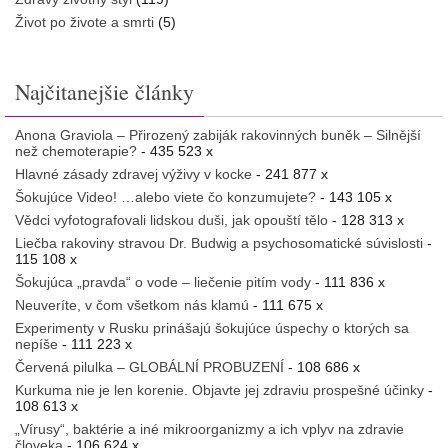
Život po živote a smrti
(5)
Najčitanejšie články
Anona Graviola – Přirozený zabiják rakovinných buněk – Silnější
než chemoterapie?
- 435 523 x
Hlavné zásady zdravej výživy v kocke
- 241 877 x
Šokujúce Video! …alebo viete čo konzumujete?
- 143 105 x
Vědci vyfotografovali lidskou duši, jak opouští tělo
- 128 313 x
Liečba rakoviny stravou Dr. Budwig a psychosomatické súvislosti
-
115 108 x
Šokujúca „pravda“ o vode – liečenie pitím vody
- 111 836 x
Neuveríte, v čom všetkom nás klamú
- 111 675 x
Experimenty v Rusku prinášajú šokujúce úspechy o ktorých sa
nepíše
- 111 223 x
Červená pilulka – GLOBÁLNÍ PROBUZENÍ
- 108 686 x
Kurkuma nie je len korenie. Objavte jej zdraviu prospešné účinky
-
108 613 x
„Vírusy“, baktérie a iné mikroorganizmy a ich vplyv na zdravie
človeka
- 106 624 x