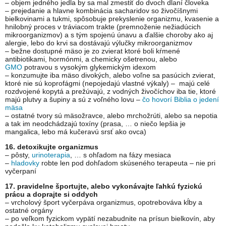
– objem jedného jedla by sa mal zmestiť do dvoch dlaní človeka
– prejedanie a hlavne kombinácia sacharidov so živočíšnymi
bielkovinami a tukmi, spôsobuje prekyslenie organizmu, kvasenie a
hnilobný proces v tráviacom trakte (premnoženie nežiadúcich
mikroorganizmov) a s tým spojenú únavu a ďalšie choroby ako aj
alergie, lebo do krvi sa dostávajú výlučky mikroorganizmov
– bežne dostupné mäso je zo zvierat ktoré boli kŕmené
antibiotikami, hormónmi, a chemicky ošetrenou, alebo
GMO
potravou s vysokým glykemickým idexom
– konzumujte iba mäso divokých, alebo voľne sa pasúcich zvierat,
ktoré nie sú koprofágmi (nepojedajú vlastné výkaly) – majú celé
rozdvojené kopytá a prežúvajú, z vodných živočíchov iba tie, ktoré
majú plutvy a šupiny a sú z voľného lovu –
čo hovorí Biblia o jedení
mäsa
– ostatné tvory sú mäsožravce, alebo mrchožrúti, alebo sa nepotia
a tak im neodchádzajú toxíny (prasa, … o niečo lepšia je
mangalica, lebo má kučeravú srsť ako ovca)
16. detoxikujte organizmus
– pôsty,
urinoterapia
, … s ohľadom na fázy mesiaca
–
hladovky
robte len pod dohľadom skúseného terapeuta – nie pri
vyčerpaní
17. pravidelne športujte, alebo vykonávajte ľahkú fyzickú
prácu a doprajte si oddych
– vrcholový šport vyčerpáva organizmus, opotrebováva kĺby a
ostatné orgány
– po veľkom fyzickom vypätí nezabudnite na prísun bielkovín, aby