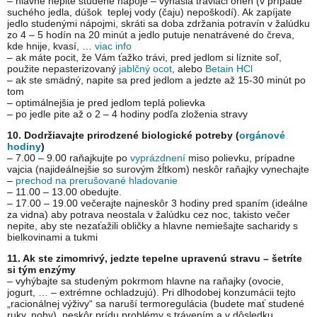
– hlavne nepite studené nápoje – vyhasia tráviaci oheň (v prípade
suchého jedla, dúšok teplej vody (čaju) nepoškodí). Ak zapíjate
jedlo studenými nápojmi, skráti sa doba zdržania potravín v žalúdku
zo 4 – 5 hodín na 20 minút a jedlo putuje nenatrávené do čreva,
kde hnije, kvasí, …
viac info
– ak máte pocit, že Vám ťažko trávi, pred jedlom si líznite soľ,
použite nepasterizovaný
jablčný ocot
, alebo
Betain HCl
– ak ste smädný, napite sa pred jedlom a jedzte až 15-30 minút po
tom
– optimálnejšia je pred jedlom teplá polievka
– po jedle pite až o 2 – 4 hodiny podľa zloženia stravy
10. Dodržiavajte prirodzené biologické potreby (
orgánové
hodiny
)
– 7.00 – 9.00 raňajkujte po
vyprázdnení
miso polievku, prípadne
vajcia (najideálnejšie so surovým žĺtkom) neskôr raňajky vynechajte
–
prechod na prerušované hladovanie
– 11.00 – 13.00 obedujte.
– 17.00 – 19.00 večerajte najneskôr 3 hodiny pred spaním (ideálne
za vidna) aby potrava neostala v žalúdku cez noc, takisto večer
nepite, aby ste nezaťažili obličky a hlavne nemiešajte sacharidy s
bielkovinami a tukmi
11. Ak ste zimomrivý, jedzte tepelne upravenú stravu – šetríte
si tým enzýmy
– vyhýbajte sa studeným pokrmom hlavne na raňajky (ovocie,
jogurt, … – extrémne ochladzujú). Pri dlhodobej konzumácii tejto
„racionálnej výživy“ sa naruší termoregulácia (budete mať studené
ruky, nohy), neskôr prídu problémy s trávením a v dôsledku