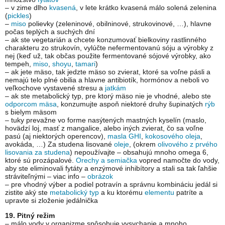
– v zime dlho
kvasená
, v lete krátko kvasená málo solená zelenina
(
pickles
)
–
miso
polievky (zeleninové, obilninové, strukovinové, …), hlavne
počas teplých a suchých dní
– ak ste vegetarián a chcete konzumovať bielkoviny rastlinného
charakteru zo strukovín, vylúčte nefermentovanú sóju a výrobky z
nej (keď už, tak občas použite fermentované sójové výrobky, ako
tempeh,
miso
,
shoyu
,
tamari
)
– ak jete mäso, tak jedzte mäso so zvierat, ktoré sa voľne pásli a
nemajú telo plné obilia a hlavne antibiotík, hormónov a neboli vo
veľkochove vystavené stresu a
jatkám
– ak ste metabolický typ, pre ktorý mäso nie je vhodné, alebo ste
odporcom mäsa
, konzumujte aspoň niektoré druhy šupinatých
rýb
s bielym mäsom
– tuky prevažne vo forme nasýtených mastných kyselín (maslo,
hovädzí loj, masť z mangalice, alebo iných zvierat, čo sa voľne
pasú (aj niektorých operencov),
masla GHI
,
kokosového oleja
,
avokáda, …) Za studena lisované
oleje
, (okrem
olivového z prvého
lisovania za studena
) nepoužívajte – obsahujú mnoho omega 6,
ktoré sú prozápalové.
Orechy a semiačka
vopred namočte do vody,
aby ste eliminovali fytáty a enzýmové inhibítory a stali sa tak ľahšie
stráviteľnými – viac info –
obrázok
– pre vhodný výber a podiel potravín a správnu kombináciu jedál si
zistite aký ste
metabolický typ
a ku ktorému
elementu
patríte a
upravte si zloženie jedálnička
19. Pitný režim
– málo vody v organizme spôsobuje vysychanie a mnoho