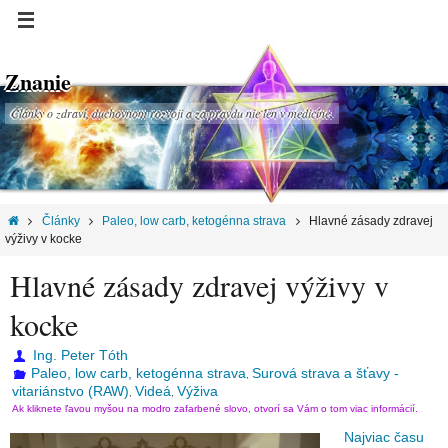
Znanie
Články o zdraví, duchovnom rozvoji a za pravdu nie len v medicíne.
Články
Paleo, low carb, ketogénna strava
Hlavné zásady zdravej
výživy v kocke
Hlavné zásady zdravej výživy v
kocke
Ing. Peter Tóth
Paleo, low carb, ketogénna strava
Surová strava a šťavy -
,
vitariánstvo (RAW)
Videá
Výživa
,
,
Ak kliknete ľavou myšou na modro zafarbené slovo, otvorí sa Vám o tom viac informácií.
Najviac času