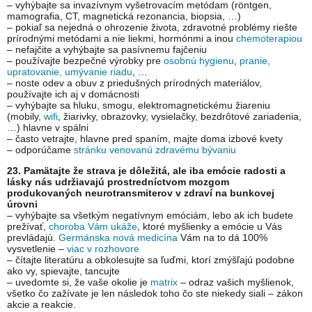
– vyhýbajte sa invazívnym vyšetrovacím metódam (röntgen,
mamografia, CT, magnetická rezonancia, biopsia, …)
– pokiaľ sa nejedná o ohrozenie života, zdravotné problémy riešte
prírodnými metódami a nie liekmi, hormónmi a inou
chemoterapiou
– nefajčite a vyhýbajte sa pasívnemu fajčeniu
– používajte bezpečné výrobky pre
osobnú hygienu
,
pranie,
upratovanie, umývanie riadu
, …
– noste odev a obuv z priedušných prírodných materiálov,
používajte ich aj v domácnosti
– vyhýbajte sa hluku, smogu, elektromagnetickému žiareniu
(mobily,
wifi
, žiarivky, obrazovky, vysielačky, bezdrôtové zariadenia,
…) hlavne v spálni
– často vetrajte, hlavne pred spaním, majte doma izbové kvety
– odporúčame
stránku venovanú zdravému bývaniu
23. Pamätajte že strava je dôležitá, ale iba emócie radosti a
lásky nás udržiavajú prostredníctvom mozgom
produkovaných neurotransmiterov v zdraví na bunkovej
úrovni
– vyhýbajte sa všetkým negatívnym emóciám, lebo ak ich budete
prežívať,
choroba Vám ukáže
, ktoré myšlienky a emócie u Vás
prevládajú.
Germánska nová medicína
Vám na to dá 100%
vysvetlenie –
viac v rozhovore
– čítajte literatúru a obkolesujte sa ľuďmi, ktorí zmýšľajú podobne
ako vy, spievajte, tancujte
– uvedomte si, že vaše okolie je
matrix
– odraz vašich myšlienok,
všetko čo zažívate je len následok toho čo ste niekedy siali – zákon
akcie a reakcie.