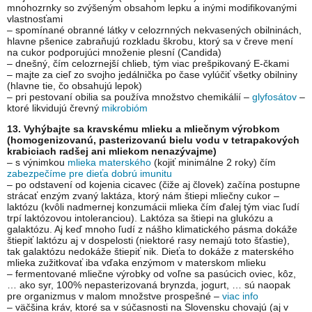
mnohozrnky so zvýšeným obsahom lepku a inými modifikovanými
vlastnosťami
– spomínané obranné látky v celozrnných nekvasených obilninách,
hlavne pšenice zabraňujú rozkladu škrobu, ktorý sa v čreve mení
na cukor podporujúci množenie plesní (Candida)
– dnešný, čím celozrnejší chlieb, tým viac prešpikovaný E-čkami
– majte za cieľ zo svojho jedálnička po čase vylúčiť všetky obilniny
(hlavne tie, čo obsahujú lepok)
– pri pestovaní obilia sa používa množstvo chemikálií –
glyfosátov
–
ktoré likvidujú črevný
mikrobióm
13. Vyhýbajte sa kravskému mlieku a mliečnym výrobkom
(homogenizovanú, pasterizovanú bielu vodu v tetrapakových
krabiciach radšej ani mliekom nenazývajme)
– s výnimkou
mlieka materského
(kojiť minimálne 2 roky) čím
zabezpečíme pre dieťa dobrú imunitu
– po odstavení od kojenia cicavec (čiže aj človek) začína postupne
strácať enzým zvaný laktáza, ktorý nám štiepi mliečny cukor –
laktózu (kvôli nadmernej konzumácii mlieka čím ďalej tým viac ľudí
trpí laktózovou intoleranciou). Laktóza sa štiepi na glukózu a
galaktózu. Aj keď mnoho ľudí z nášho klimatického pásma dokáže
štiepiť laktózu aj v dospelosti (niektoré rasy nemajú toto šťastie),
tak galaktózu nedokáže štiepiť nik. Dieťa to dokáže z materského
mlieka zužitkovať iba vďaka enzýmom v materskom mlieku
– fermentované mliečne výrobky od voľne sa pasúcich oviec, kôz,
… ako syr, 100% nepasterizovaná brynzda, jogurt, … sú naopak
pre organizmus v malom množstve prospešné –
viac info
– väčšina kráv, ktoré sa v súčasnosti na Slovensku chovajú (aj v