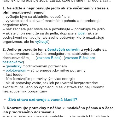
Napriek tomu existuje zopár zásad, ktoré by sme mali dodržiavať.
1. Nejedzte a nepripravujte jedlo ak ste vyčerpaní v strese a
plní negatívnych emócií
– vyčkajte kým sa ukľudníte, odpočiňte si
– vytvorte si pri stolovaní maximálnu pohodu a nepreberajte
negatívne témy
– než začnete jesť stíšte sa a požehnajte – poďakujte za jedlo
– ak ste chorí nenúťte sa do jedla, doprajte si
pôst
(ak ste
podvyživení nehladujte, ale zvoľte potraviny, ktoré nezaťažujú
organizmus, ale ho
vyživujú
)
2. Jedlo pripravujte len z
čerstvých surovín
a vyhýbajte sa
– konzervantom, farbivám, emulgátorom, stabilizátorom,
dochucovadlám, … (
zoznam E-čok
), (
zoznam E-čok pre
bezlepkárov
)
–
geneticky
modifikovaným potravinám
–
polotovarom
– sú to energeticky mŕtve potraviny
– fast-foodom
– čím čerstvejšie potraviny tým viac energie
– ak už potraviny varíte, tak ich po uvarení bezprostredne
skonzumujte, lebo po vychladnutí sa v strave začínajú množiť
nežiaduce mikroorganizmy
Živá strava uzdravuje a varená škodí!?
3. Konzumujte potraviny z nášho klimatického pásma a v čase
ich prirodzeného dozrievania
– ovocie, zelenina, olejnaté produkty, … z teplejších klimatických