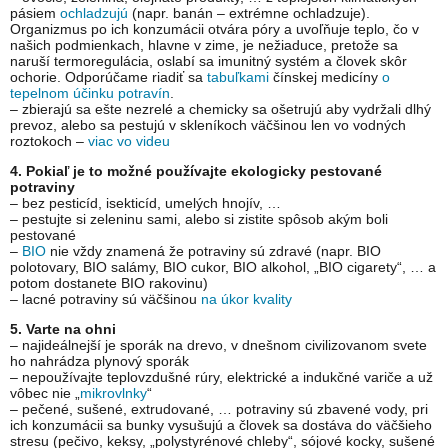
pásiem
ochladzujú
(napr. banán – extrémne ochladzuje).
Organizmus po ich konzumácii otvára póry a uvoľňuje teplo, čo v
našich podmienkach, hlavne v zime, je nežiaduce, pretože sa
naruší termoregulácia, oslabí sa imunitný systém a človek skôr
ochorie. Odporúčame riadiť sa
tabuľkami
čínskej medicíny
o
tepelnom účinku potravín
.
– zbierajú sa ešte nezrelé a chemicky sa ošetrujú aby vydržali dlhý
prevoz, alebo sa pestujú v skleníkoch väčšinou len vo vodných
roztokoch –
viac vo videu
4. Pokiaľ je to možné používajte ekologicky pestované
potraviny
– bez pesticíd, isekticíd, umelých hnojív, …
– pestujte si zeleninu sami, alebo si zistite spôsob akým boli
pestované
–
BIO
nie vždy znamená že potraviny sú zdravé (napr. BIO
polotovary, BIO salámy, BIO cukor, BIO alkohol, „BIO cigarety“, … a
potom dostanete BIO rakovinu)
– lacné potraviny sú väčšinou
na úkor kvality
5. Varte na ohni
– najideálnejší je sporák na drevo, v dnešnom civilizovanom svete
ho nahrádza plynový sporák
– nepoužívajte teplovzdušné rúry, elektrické a indukčné variče a už
vôbec nie „
mikrovlnky
“
– pečené, sušené, extrudované, … potraviny sú zbavené vody, pri
ich konzumácii sa bunky vysušujú a človek sa dostáva do väčšieho
stresu (pečivo, keksy, „polystyrénové chleby“, sójové kocky, sušené