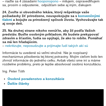
– riaďte sa 4 zásadami
hooponopono
– milujem, ospravedlňujem
sa, prosím o odpustenie, odpúšťam sebe aj iným, ďakujem
24. Zvoľte si obvodného lekára, ktorý rešpektuje vaše
požiadavky žiť prirodzene, neuspokojujte sa s
konvenčnými
tlakmi
a bojujte za prirodzený spôsob života. Vychovávajte tak
aj svoje deti.
25. Na druhej strane nikoho nenúťte, aby žil podľa Vašich
predstáv. Buďte osobným príkladom. Ak budete prekypovať
zdravím a šťastím, ľudia sa opýtajú, že ako to robíte. Pomáhať
sa má len hľadajúcim.
–
nekritizujte, neposudzujte a prijímajte ľudí takých akí sú
Informácie tu uvedené sú veľmi stručné. Nie je rozpísaný
mechanizmus pôsobenia tej ktorej potraviny. Mojím cieľom bolo len
zhrnúť informácie do jedného celku. Avšak všetci sme iní a máme
rozdielne problémy, preto je lepšie absolvovať osobnú konzultáciu.
Ing. Peter Tóth
Osobné poradenstvo a konzultácie
Ďalšie články