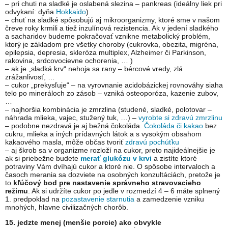
– pri chuti na sladké je oslabená slezina – pankreas (ideálny liek pri
odvykaní: dyňa
Hokkaido
)
– chuť na sladké spôsobujú aj mikroorganizmy, ktoré sme v našom
čreve roky krmili a tiež inzulínová rezistencia. Ak v jedení sladkého
a sacharidov budeme pokračovať vznikne metabolický problém,
ktorý je základom pre všetky choroby (cukrovka, obezita, migréna,
epilepsia, depresia, skleróza multiplex, Alzheimer či Parkinson,
rakovina, srdcovocievne ochorenia, … )
– ak je „sladká krv“ nehoja sa rany – bércové vredy, zlá
zrážanlivosť, …
– cukor „prekysľuje“ – na vyrovnanie acidobázickej rovnováhy siaha
telo po mineráloch zo zásob – vzniká osteoporóza, kazenie zubov,
…
– najhoršia kombinácia je zmrzlina (studené, sladké, polotovar –
náhrada mlieka, vajec, stužený tuk, …) –
vyrobte si zdravú zmrzlinu
– podobne nezdravá je aj bežná čokoláda.
Čokoláda či kakao
bez
cukru, mlieka a iných prídavných látok a s vysokým obsahom
kakaového masla, môže občas tvoriť
zdravú pochúťku
– aj škrob sa v organizme rozloží na cukor, preto najideálnejšie je
ak si priebežne budete
merať glukózu v krvi
a zistíte ktoré
potraviny Vám dvíhajú cukor a ktoré nie. O spôsobe intervaloch a
časoch merania sa dozviete na osobných konzultáciách, pretože je
to
kľúčový bod pre nastavenie správneho stravovacieho
režimu
. Ak si udržíte cukor po jedle v rozmedzí 4 – 6 máte splnený
1. predpoklad na
pozastavenie starnutia
a zamedzenie vzniku
mnohých, hlavne civilizačných chorôb.
15. jedzte menej (menšie porcie) ako obvykle