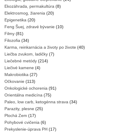
Ekozáhrada, permakultúra
(8)
Elektrosmog, žiarenia
(20)
Epigenetika
(20)
Feng Šuej, zdravé bývanie
(10)
Filmy
(81)
Filozofia
(34)
Karma, reinkarnácia a životy po živote
(40)
Liečba zvukom, ladičky
(7)
Liečebné metódy
(214)
Liečivé kamene
(4)
Makrobiotika
(27)
Očkovanie
(113)
Onkologické ochorenia
(91)
Orientálna medicína
(75)
Paleo, low carb, ketogénna strava
(34)
Parazity, plesne
(25)
Plochá Zem
(17)
Pohybové cvičenia
(6)
Prekyslenie-úprava PH
(17)