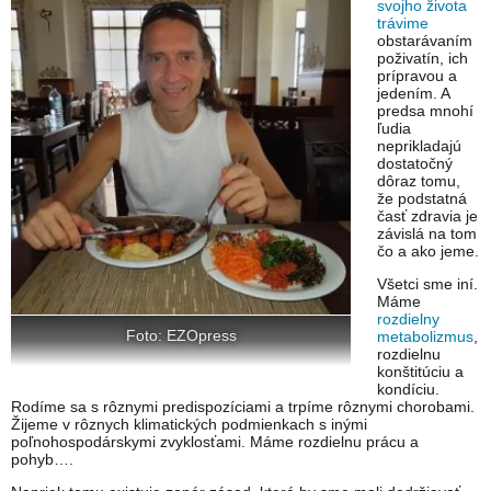
svojho života
trávime
obstarávaním
poživatín, ich
prípravou a
jedením. A
predsa mnohí
ľudia
neprikladajú
dostatočný
dôraz tomu,
že podstatná
časť zdravia je
závislá na tom
čo a ako jeme.
Všetci sme iní.
Máme
rozdielny
Foto: EZOpress
metabolizmus
,
rozdielnu
konštitúciu a
kondíciu.
Rodíme sa s rôznymi predispozíciami a trpíme rôznymi chorobami.
Žijeme v rôznych klimatických podmienkach s inými
poľnohospodárskymi zvyklosťami. Máme rozdielnu prácu a
pohyb….