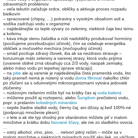
zdravotných problémov
– veľa tekutín zaťažuje srdce, obličky a aktivuje proces rozpadu
bielkovín
– spracované (chipsy, …) potraviny s vysokým obsahom soli a
sodíka zadržujú vodu v organizme
– najideálnejšie sú teplé vývary zo zeleniny, niektoré čaje bez teínu
a kofeínu
– káva irituje stenu žalúdka a núti nadobličky produkovať hormóny
(pociťujeme povzbudzujúci účinok), čím sa oslabuje energetika
obličiek a močového mechúra (močopudný účinok)
– smäd pociťuje zdravý človek, iba ak sa nezdravo stravuje –
konzumuje málo zeleniny a varenej stravy, ktorá vodu prijíma
(uvarené obilné zrná obsahujú cca 2/3 vody, naopak zemiaky,
alebo mäso vodu pri tepelnej úprave strácajú)
– na
pitie
ale aj varenie je najideálnejšia čistá pramenitá voda, kto
taký prameň nemá je nútený si vodu
doma filtrovať
nakoľko chlór
po zlúčení sa s odumretými mikroorganizmami vytvára jedovaté
zlúčeniny
– núdzovým riešením môže byť na krátky čas aj
voda balená
– môžeme použiť aj roztopenú, alebo
Šungitom
prečistenú vodu,
popr. s pridaním
koloidných minerálov
– nepite žiadne sladké vody, čierny čaj, ani džúsy aj keď 100%-né
(podporujú množenie plesní)
– v lete a ak ste typ vhodný pre vitariánstvo môžete piť v malom
množstve a krátku dobu
lisované šťavy
, ale nie zo sladkého ovocia
…
– ostrý alkohol, víno, pivo, … netvorí pitný režim – môže sa v
malom množstve v niektorých prípadoch použiť ako liek, vo väčšom