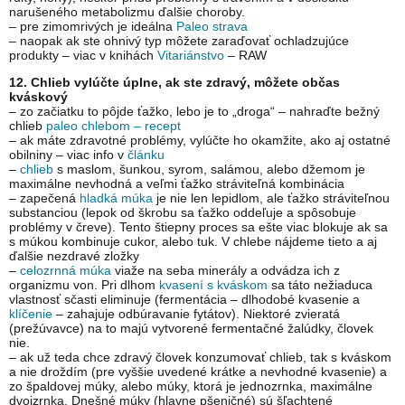
narušeného metabolizmu ďalšie choroby.
– pre zimomrivých je ideálna
Paleo strava
– naopak ak ste ohnivý typ môžete zaraďovať ochladzujúce
produkty – viac v knihách
Vitariánstvo
– RAW
12. Chlieb vylúčte úplne, ak ste zdravý, môžete občas
kváskový
– zo začiatku to pôjde ťažko, lebo je to „droga“ – nahraďte bežný
chlieb
paleo chlebom – recept
– ak máte zdravotné problémy, vylúčte ho okamžite, ako aj ostatné
obilniny – viac info v
článku
–
chlieb
s maslom, šunkou, syrom, salámou, alebo džemom je
maximálne nevhodná a veľmi ťažko stráviteľná kombinácia
– zapečená
hladká múka
je nie len lepidlom, ale ťažko stráviteľnou
substanciou (lepok od škrobu sa ťažko oddeľuje a spôsobuje
problémy v čreve). Tento štiepny proces sa ešte viac blokuje ak sa
s múkou kombinuje cukor, alebo tuk. V chlebe nájdeme tieto a aj
ďalšie nezdravé zložky
–
celozrnná múka
viaže na seba minerály a odvádza ich z
organizmu von. Pri dlhom
kvasení s kváskom
sa táto nežiaduca
vlastnosť sčasti eliminuje (fermentácia – dlhodobé kvasenie a
klíčenie
– zahajuje odbúravanie fytátov). Niektoré zvieratá
(prežúvavce) na to majú vytvorené fermentačné žalúdky, človek
nie.
– ak už teda chce zdravý človek konzumovať chlieb, tak s kváskom
a nie droždím (pre vyššie uvedené krátke a nevhodné kvasenie) a
zo špaldovej múky, alebo múky, ktorá je jednozrnka, maximálne
dvojzrnka. Dnešné múky (hlavne pšeničné) sú šľachtené