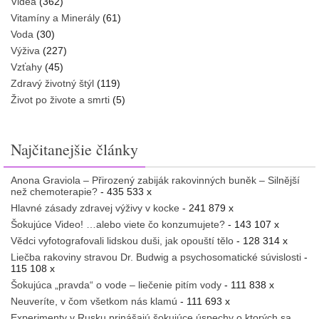
Videá
(362)
Vitamíny a Minerály
(61)
Voda
(30)
Výživa
(227)
Vzťahy
(45)
Zdravý životný štýl
(119)
Život po živote a smrti
(5)
Najčitanejšie články
Anona Graviola – Přirozený zabiják rakovinných buněk – Silnější
než chemoterapie?
- 435 533 x
Hlavné zásady zdravej výživy v kocke
- 241 879 x
Šokujúce Video! …alebo viete čo konzumujete?
- 143 107 x
Vědci vyfotografovali lidskou duši, jak opouští tělo
- 128 314 x
Liečba rakoviny stravou Dr. Budwig a psychosomatické súvislosti
-
115 108 x
Šokujúca „pravda“ o vode – liečenie pitím vody
- 111 838 x
Neuveríte, v čom všetkom nás klamú
- 111 693 x
Experimenty v Rusku prinášajú šokujúce úspechy o ktorých sa