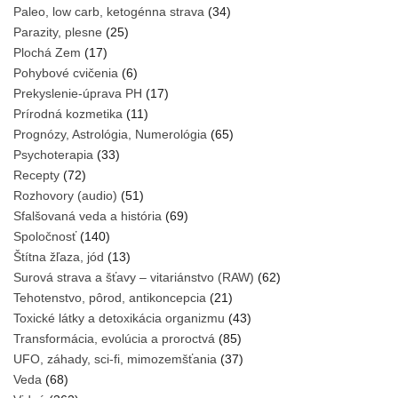
Paleo, low carb, ketogénna strava
(34)
Parazity, plesne
(25)
Plochá Zem
(17)
Pohybové cvičenia
(6)
Prekyslenie-úprava PH
(17)
Prírodná kozmetika
(11)
Prognózy, Astrológia, Numerológia
(65)
Psychoterapia
(33)
Recepty
(72)
Rozhovory (audio)
(51)
Sfalšovaná veda a história
(69)
Spoločnosť
(140)
Štítna žľaza, jód
(13)
Surová strava a šťavy – vitariánstvo (RAW)
(62)
Tehotenstvo, pôrod, antikoncepcia
(21)
Toxické látky a detoxikácia organizmu
(43)
Transformácia, evolúcia a proroctvá
(85)
UFO, záhady, sci-fi, mimozemšťania
(37)
Veda
(68)