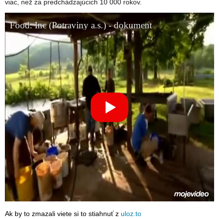
viac, než za predchádzajúcich 10 000 rokov.
Ak by to zmazali viete si to stiahnuť z
uloz.to