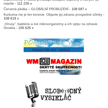
nepíše
- 111 226 x
Červená pilulka – GLOBÁLNÍ PROBUZENÍ
- 108 687 x
Kurkuma nie je len korenie. Objavte jej zdraviu prospešné účinky
-
108 619 x
„Vírusy“, baktérie a iné mikroorganizmy a ich vplyv na zdravie
človeka
- 106 626 x