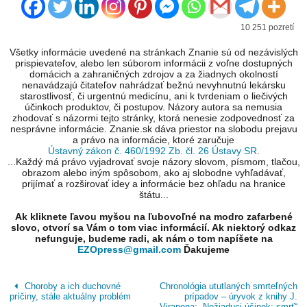
10 251 pozretí
Všetky informácie uvedené na stránkach Znanie sú od nezávislých
prispievateľov, alebo len súborom informácii z voľne dostupných
domácich a zahraničných zdrojov a za žiadnych okolností
nenavádzajú čitateľov nahrádzať bežnú nevyhnutnú lekársku
starostlivosť, či urgentnú medicínu, ani k tvrdeniam o liečivých
účinkoch produktov, či postupov. Názory autora sa nemusia
zhodovať s názormi tejto stránky, ktorá nenesie zodpovednosť za
nesprávne informácie. Znanie.sk dáva priestor na slobodu prejavu
a právo na informácie, ktoré zaručuje
Ústavný zákon č. 460/1992 Zb. čl. 26 Ústavy SR
.
...Každý má právo vyjadrovať svoje názory slovom, písmom, tlačou,
obrazom alebo iným spôsobom, ako aj slobodne vyhľadávať,
prijímať a rozširovať idey a informácie bez ohľadu na hranice
štátu...
Ak kliknete ľavou myšou na ľubovoľné na modro zafarbené
slovo, otvorí sa Vám o tom viac informácií. Ak niektorý odkaz
nefunguje, budeme radi, ak nám o tom napíšete na
EZOpress@gmail.com
Ďakujeme
Choroby a ich duchovné
Chronológia ututlaných smrteľných
príčiny, stále aktuálny problém
prípadov – úryvok z knihy J.
Virapena: „Nežiaduci účinok: smrť“