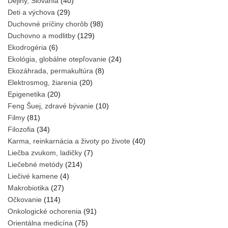
Dejiny, Slovania
(40)
Deti a výchova
(29)
Duchovné príčiny chorôb
(98)
Duchovno a modlitby
(129)
Ekodrogéria
(6)
Ekológia, globálne otepľovanie
(24)
Ekozáhrada, permakultúra
(8)
Elektrosmog, žiarenia
(20)
Epigenetika
(20)
Feng Šuej, zdravé bývanie
(10)
Filmy
(81)
Filozofia
(34)
Karma, reinkarnácia a životy po živote
(40)
Liečba zvukom, ladičky
(7)
Liečebné metódy
(214)
Liečivé kamene
(4)
Makrobiotika
(27)
Očkovanie
(114)
Onkologické ochorenia
(91)
Orientálna medicína
(75)