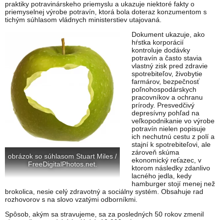
praktiky potravinárskeho priemyslu a ukazuje niektoré fakty o
priemyselnej výrobe potravín, ktorá bola doteraz konzumentom s
tichým súhlasom vládnych ministerstiev utajovaná.
Dokument ukazuje, ako
hŕstka korporácií
kontroluje dodávky
potravín a často stavia
vlastný zisk pred zdravie
spotrebiteľov, živobytie
farmárov, bezpečnosť
poľnohospodárskych
pracovníkov a ochranu
prírody. Presvedčivý
depresívny pohľad na
veľkopodnikanie vo výrobe
potravín nielen popisuje
ich nechutnú cestu z polí a
stajní k spotrebiteľovi, ale
zároveň skúma
obrázok so súhlasom Stuart Miles /
ekonomický reťazec, v
FreeDigitalPhotos.net.
ktorom následky zdanlivo
lacného jedla, kedy
hamburger stojí menej než
brokolica, nesie celý zdravotný a sociálny systém. Obsahuje rad
rozhovorov s na slovo vzatými odborníkmi.
Spôsob, akým sa stravujeme, sa za posledných 50 rokov zmenil