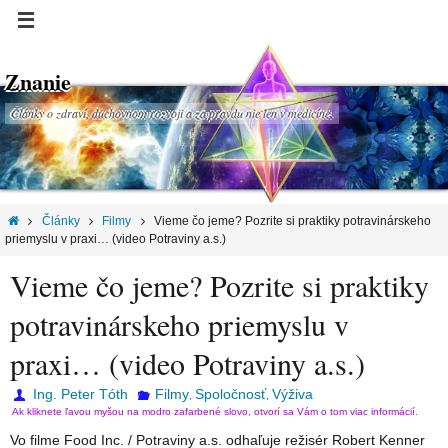
Znanie
Články o zdraví, duchovnom rozvoji a za pravdu nie len v medicíne.
Články
Filmy
Vieme čo jeme? Pozrite si praktiky potravinárskeho
priemyslu v praxi… (video Potraviny a.s.)
Vieme čo jeme? Pozrite si praktiky
potravinárskeho priemyslu v
praxi… (video Potraviny a.s.)
Ing. Peter Tóth
Filmy
Spoločnosť
Výživa
,
,
Ak kliknete ľavou myšou na modro zafarbené slovo, otvorí sa Vám o tom viac informácií.
Vo filme Food Inc. / Potraviny a.s. odhaľuje režisér Robert Kenner