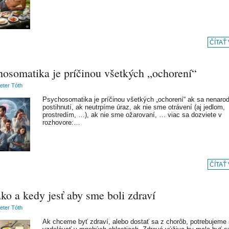
ČÍTAŤ
hosomatika je príčinou všetkých „ochorení“
Peter Tóth
Psychosomatika je príčinou všetkých „ochorení“ ak sa nenaro
postihnutí, ak neutrpíme úraz, ak nie sme otrávení (aj jedlom,
prostredím, …), ak nie sme ožarovaní, … viac sa dozviete v
rozhovore:…
ČÍTAŤ
ko a kedy jesť aby sme boli zdraví
Peter Tóth
Ak chceme byť zdraví, alebo dostať sa z chorôb, potrebujeme