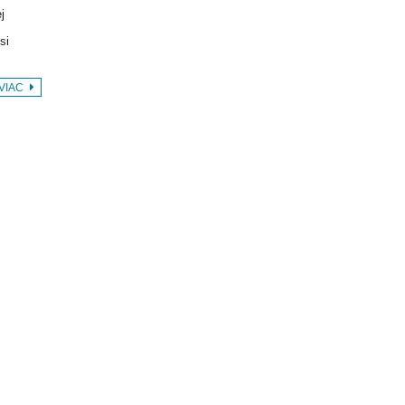
j
si
 VIAC