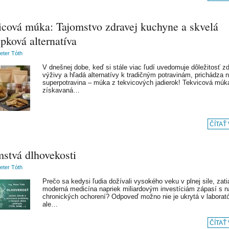
icová múka: Tajomstvo zdravej kuchyne a skvelá
pková alternatíva
Peter Tóth
V dnešnej dobe, keď si stále viac ľudí uvedomuje dôležitosť zd
výživy a hľadá alternatívy k tradičným potravinám, prichádza 
superpotravina – múka z tekvicových jadierok! Tekvicová múk
získavaná…
ČÍTAŤ
mstvá dlhovekosti
Peter Tóth
Prečo sa kedysi ľudia dožívali vysokého veku v plnej sile, zati
moderná medicína napriek miliardovým investíciám zápasí s 
chronických ochorení? Odpoveď možno nie je ukrytá v laborató
ale…
ČÍTAŤ