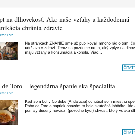
pt na dlhovekosť. Ako naše vzťahy a každodenná
nikácia chránia zdravie
Peter Tóth
Na stránkach ZNANIE sme už publikovali mnoho rád o tom, čo
udržiava v zdraví. Teraz sa pozrieme na to, aký vplyv na dlho
majú vzťahy a konzumácia alkoholu. Viac…
ČÍTAŤ
de Toro – legendárna španielska špecialita
Peter Tóth
Keď som bol v Cordóbe (Andalúzia) ochutnal som miestnu špec
Rabo de Toro a napriek obavám to bola skutočná lahôdka. Ide 
pomaly dusený hovädzí (pôvodne býčí) chvost, ktorý vďaka 
ČÍTAŤ