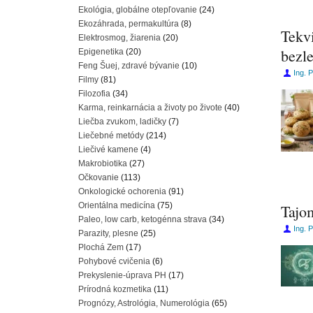
Ekológia, globálne otepľovanie
(24)
Ekozáhrada, permakultúra
(8)
Tekv
Elektrosmog, žiarenia
(20)
bezle
Epigenetika
(20)
Feng Šuej, zdravé bývanie
(10)
Ing. 
Filmy
(81)
Filozofia
(34)
Karma, reinkarnácia a životy po živote
(40)
Liečba zvukom, ladičky
(7)
Liečebné metódy
(214)
Liečivé kamene
(4)
Makrobiotika
(27)
Očkovanie
(113)
Onkologické ochorenia
(91)
Orientálna medicína
(75)
Tajo
Paleo, low carb, ketogénna strava
(34)
Ing. 
Parazity, plesne
(25)
Plochá Zem
(17)
Pohybové cvičenia
(6)
Prekyslenie-úprava PH
(17)
Prírodná kozmetika
(11)
Prognózy, Astrológia, Numerológia
(65)