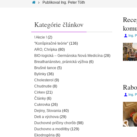
Publikoval Ing. Peter Tóth
Rece
Kategórie článkov
komu
Ing. 
! Akcie !
(2)
"Konšpiračné teórie"
(136)
ARO, Chrípka
(80)
BIO-logická – Germánska Nová Medicína
(28)
Breathariánstvo, pránická výživa
(6)
Brušné tance
(5)
Bylinky
(36)
Cholesterol
(9)
Rabo 
Chudnutie
(8)
Cirkev
(21)
Ing. 
Články
(6)
Cukrovka
(26)
Dejiny, Slovania
(40)
Deti a výchova
(29)
Duchovné príčiny chorôb
(98)
Duchovno a modlitby
(129)
Ekodrogéria
(6)