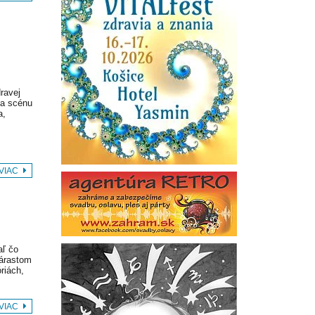
ravej
na scénu
a,
 VIAC
aľ čo
nárastom
riách,
 VIAC