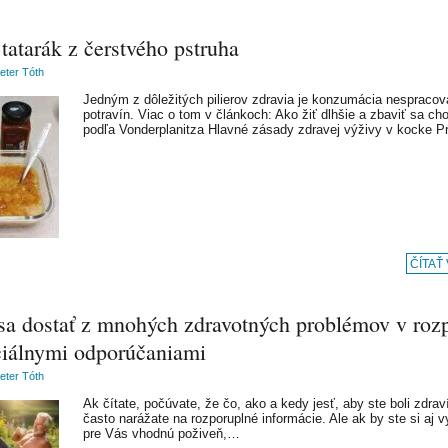
tatarák z čerstvého pstruha
Peter Tóth
Jedným z dôležitých pilierov zdravia je konzumácia nespraco
potravín. Viac o tom v článkoch: Ako žiť dlhšie a zbaviť sa ch
podľa Vonderplanitza Hlavné zásady zdravej výživy v kocke P
ČÍTAŤ
sa dostať z mnohých zdravotných problémov v roz
iciálnymi odporúčaniami
Peter Tóth
Ak čítate, počúvate, že čo, ako a kedy jesť, aby ste boli zdraví
často narážate na rozporuplné informácie. Ale ak by ste si aj vy
pre Vás vhodnú poživeň,…