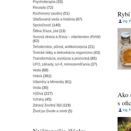
Psychoterapia
(33)
Recepty
(72)
Rybí 
Rozhovory (audio)
(51)
Sfalšovaná veda a história
(67)
Ing. 
Spoločnosť
(140)
Štítna žľaza, jód
(13)
Surová strava a šťavy – vitariánstvo (RAW)
(62)
Tehotenstvo, pôrod, antikoncepcia
(21)
Toxické látky a detoxikácia organizmu
(43)
Transformácia, evolúcia a proroctvá
(85)
UFO, záhady, sci-fi, mimozemšťania
(37)
Veda
(68)
Videá
(362)
Vitamíny a Minerály
(61)
Voda
(30)
Ako 
Výživa
(227)
Vzťahy
(45)
s of
Zdravý životný štýl
(119)
Ing. 
Život po živote a smrti
(5)
Najčitanejšie články