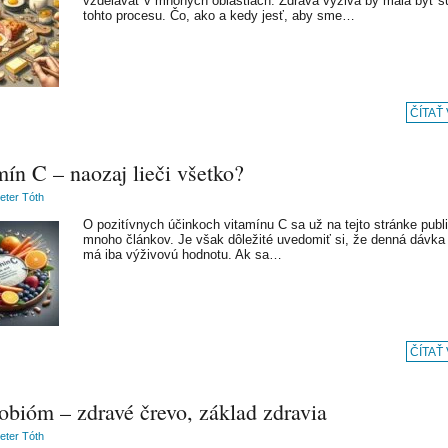
vzdelávať v mnohých oblastiach. Zdravá výživa by mala byť 
tohto procesu. Čo, ako a kedy jesť, aby sme…
ČÍTAŤ
ín C – naozaj lieči všetko?
Peter Tóth
O pozitívnych účinkoch vitamínu C sa už na tejto stránke publ
mnoho článkov. Je však dôležité uvedomiť si, že denná dávka
má iba výživovú hodnotu. Ak sa…
ČÍTAŤ
obióm – zdravé črevo, základ zdravia
Peter Tóth