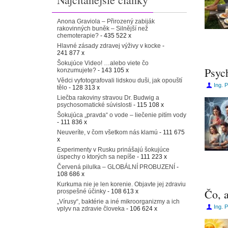
Anona Graviola – Přirozený zabiják
rakovinných buněk – Silnější než
chemoterapie?
- 435 522 x
Hlavné zásady zdravej výživy v kocke
-
241 877 x
Šokujúce Video! …alebo viete čo
Psyc
konzumujete?
- 143 105 x
Vědci vyfotografovali lidskou duši, jak opouští
Ing. 
tělo
- 128 313 x
Liečba rakoviny stravou Dr. Budwig a
psychosomatické súvislosti
- 115 108 x
Šokujúca „pravda“ o vode – liečenie pitím vody
- 111 836 x
Neuveríte, v čom všetkom nás klamú
- 111 675
x
Experimenty v Rusku prinášajú šokujúce
úspechy o ktorých sa nepíše
- 111 223 x
Červená pilulka – GLOBÁLNÍ PROBUZENÍ
-
108 686 x
Kurkuma nie je len korenie. Objavte jej zdraviu
Čo, a
prospešné účinky
- 108 613 x
„Vírusy“, baktérie a iné mikroorganizmy a ich
Ing. 
vplyv na zdravie človeka
- 106 624 x