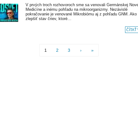
V prvých troch rozhovoroch sme sa venovali Germánskej Nove
Medicíne a inému pohľadu na mikroorganizmy. Nezávislé
pokračovanie je venované Mikrobiómu aj z pohľadu GNM. Ako 
zlepšiť stav čriev, ktoré…
ČÍTAŤ
1
2
3
›
»