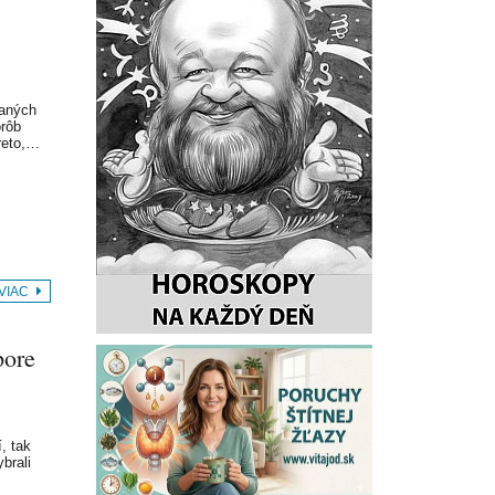
vaných
orôb
reto,…
 VIAC
pore
, tak
brali