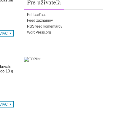
Pre uživateľa
súčasťou
Prihlásiť sa
Feed záznamov
RSS feed komentárov
WordPress.org
 VIAC
ikovalo
 do 10 g
 VIAC