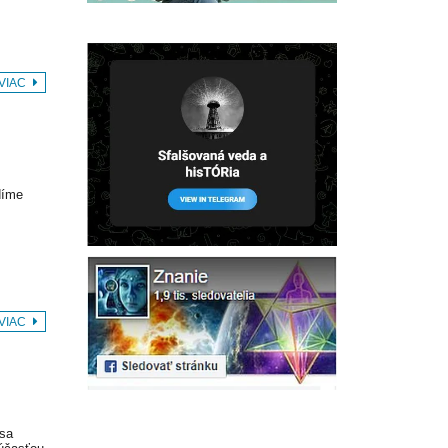
 VIAC
díme
 VIAC
 sa