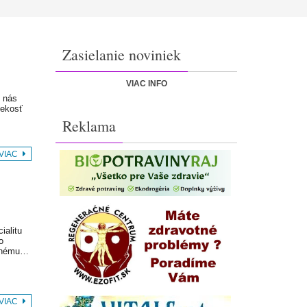
Zasielanie noviniek
VIAC INFO
 nás
vekosť
Reklama
 VIAC
ialitu
o
dlhému…
 VIAC