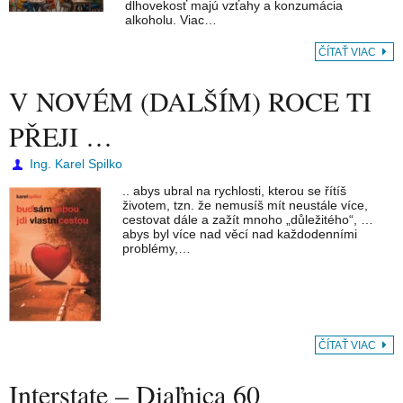
dlhovekosť majú vzťahy a konzumácia
alkoholu. Viac…
ČÍTAŤ VIAC
V NOVÉM (DALŠÍM) ROCE TI
PŘEJI …
Ing. Karel Spilko
.. abys ubral na rychlosti, kterou se řítíš
životem, tzn. že nemusíš mít neustále více,
cestovat dále a zažít mnoho „důležitého“, …
abys byl více nad věcí nad každodenními
problémy,…
ČÍTAŤ VIAC
Interstate – Diaľnica 60