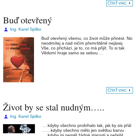
ČÍTAŤ VIAC
Buď otevřený
Ing. Karel Spilko
Buď otevřený všemu, co život může přinést. Nic
neodmítej a nad ničím přemrštěně nejásej.
Vše, co přichází, je to, co má přijít. To si tak
Vědomí hraje samo se sebou.…
ČÍTAŤ VIAC
Život by se stal nudným…..
Ing. Karel Spilko
….kdyby všechno probíhalo tak, jak by sis přál
……kdyby všechno mělo jen světlou barvu
….kdyby jsi neměl žádné starosti a neřešil