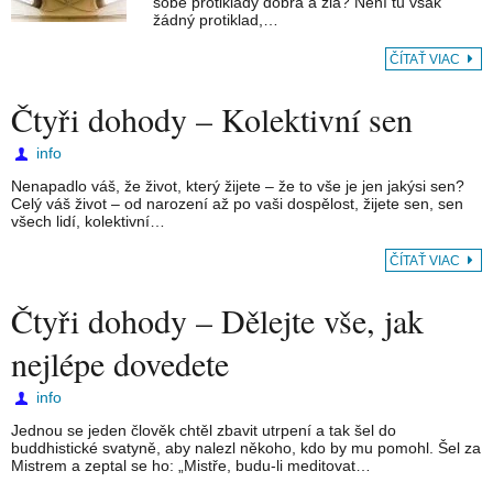
sobě protiklady dobra a zla? Není tu však
žádný protiklad,…
ČÍTAŤ VIAC
Čtyři dohody – Kolektivní sen
info
Nenapadlo váš, že život, který žijete – že to vše je jen jakýsi sen?
Celý váš život – od narození až po vaši dospělost, žijete sen, sen
všech lidí, kolektivní…
ČÍTAŤ VIAC
Čtyři dohody – Dělejte vše, jak
nejlépe dovedete
info
Jednou se jeden člověk chtěl zbavit utrpení a tak šel do
buddhistické svatyně, aby nalezl někoho, kdo by mu pomohl. Šel za
Mistrem a zeptal se ho: „Mistře, budu-li meditovat…