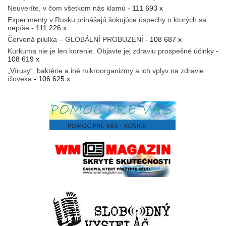
Neuveríte, v čom všetkom nás klamú
- 111 693 x
Experimenty v Rusku prinášajú šokujúce úspechy o ktorých sa
nepíše
- 111 226 x
Červená pilulka – GLOBÁLNÍ PROBUZENÍ
- 108 687 x
Kurkuma nie je len korenie. Objavte jej zdraviu prospešné účinky
-
108 619 x
„Vírusy“, baktérie a iné mikroorganizmy a ich vplyv na zdravie
človeka
- 106 625 x