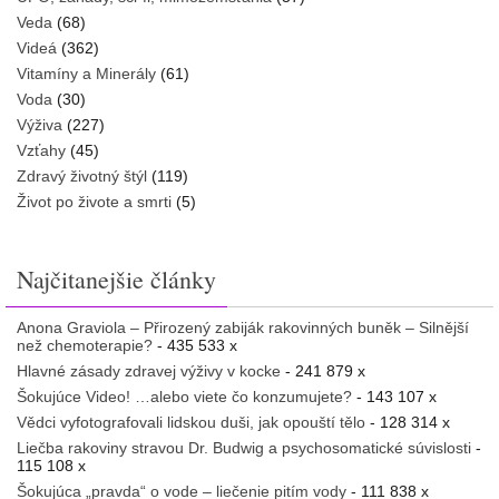
Veda
(68)
Videá
(362)
Vitamíny a Minerály
(61)
Voda
(30)
Výživa
(227)
Vzťahy
(45)
Zdravý životný štýl
(119)
Život po živote a smrti
(5)
Najčitanejšie články
Anona Graviola – Přirozený zabiják rakovinných buněk – Silnější
než chemoterapie?
- 435 533 x
Hlavné zásady zdravej výživy v kocke
- 241 879 x
Šokujúce Video! …alebo viete čo konzumujete?
- 143 107 x
Vědci vyfotografovali lidskou duši, jak opouští tělo
- 128 314 x
Liečba rakoviny stravou Dr. Budwig a psychosomatické súvislosti
-
115 108 x
Šokujúca „pravda“ o vode – liečenie pitím vody
- 111 838 x