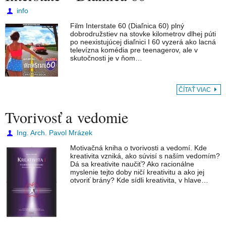
info
Film Interstate 60 (Diaľnica 60) plný
dobrodružstiev na stovke kilometrov dlhej púti
po neexistujúcej diaľnici I 60 vyzerá ako lacná
televízna komédia pre teenagerov, ale v
skutočnosti je v ňom…
ČÍTAŤ VIAC
Tvorivosť a vedomie
Ing. Arch. Pavol Mrázek
Motivačná kniha o tvorivosti a vedomí. Kde
kreativita vzniká, ako súvisí s naším vedomím?
Dá sa kreativite naučiť? Ako racionálne
myslenie tejto doby ničí kreativitu a ako jej
otvoriť brány? Kde sídli kreativita, v hlave…