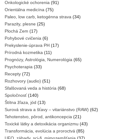
Onkologické ochorenia
(91)
Orientálna medicína
(75)
Paleo, low carb, ketogénna strava
(34)
Parazity, plesne
(25)
Plochá Zem
(17)
Pohybové cvičenia
(6)
Prekyslenie-úprava PH
(17)
Prírodná kozmetika
(11)
Prognózy, Astrológia, Numerológia
(65)
Psychoterapia
(33)
Recepty
(72)
Rozhovory (audio)
(51)
Sfalšovaná veda a história
(68)
Spoločnosť
(140)
Štítna žľaza, jód
(13)
Surová strava a šťavy – vitariánstvo (RAW)
(62)
Tehotenstvo, pôrod, antikoncepcia
(21)
Toxické látky a detoxikácia organizmu
(43)
Transformácia, evolúcia a proroctvá
(85)
UFO, záhady, sci-fi, mimozemšťania
(37)