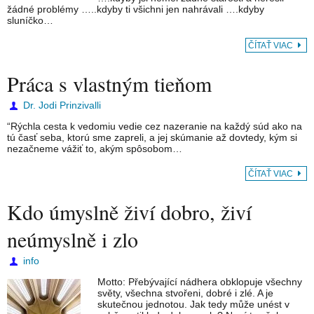
žádné problémy …..kdyby ti všichni jen nahrávali ….kdyby
sluníčko…
ČÍTAŤ VIAC
Práca s vlastným tieňom
Dr. Jodi Prinzivalli
“Rýchla cesta k vedomiu vedie cez nazeranie na každý súd ako na
tú časť seba, ktorú sme zapreli, a jej skúmanie až dovtedy, kým si
nezačneme vážiť to, akým spôsobom…
ČÍTAŤ VIAC
Kdo úmyslně živí dobro, živí
neúmyslně i zlo
info
Motto: Přebývající nádhera obklopuje všechny
světy, všechna stvořeni, dobré i zlé. A je
skutečnou jednotou. Jak tedy může unést v