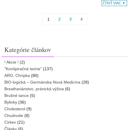
ČÍTAŤ VIAC
1
2
3
4
Kategórie článkov
! Akcie !
(2)
"Konšpiračné teórie"
(137)
ARO, Chrípka
(80)
BIO-logická – Germánska Nová Medicína
(28)
Breathariánstvo, pránická výživa
(6)
Brušné tance
(5)
Bylinky
(36)
Cholesterol
(9)
Chudnutie
(8)
Cirkev
(21)
Články
(6)