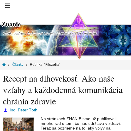
Znanie
Články o zdraví, duchovnom rozvoji a za pravdu nie len v medicíne.
Články
Rubrika: "Filozofia"
Recept na dlhovekosť. Ako naše
vzťahy a každodenná komunikácia
chránia zdravie
Ing. Peter Tóth
Na stránkach ZNANIE sme už publikovali
mnoho rád o tom, čo nás udržiava v zdraví.
Teraz sa pozrieme na to, aký vplyv na