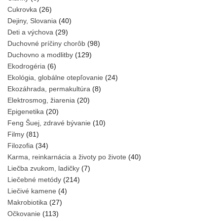
Cukrovka
(26)
Dejiny, Slovania
(40)
Deti a výchova
(29)
Duchovné príčiny chorôb
(98)
Duchovno a modlitby
(129)
Ekodrogéria
(6)
Ekológia, globálne otepľovanie
(24)
Ekozáhrada, permakultúra
(8)
Elektrosmog, žiarenia
(20)
Epigenetika
(20)
Feng Šuej, zdravé bývanie
(10)
Filmy
(81)
Filozofia
(34)
Karma, reinkarnácia a životy po živote
(40)
Liečba zvukom, ladičky
(7)
Liečebné metódy
(214)
Liečivé kamene
(4)
Makrobiotika
(27)
Očkovanie
(113)