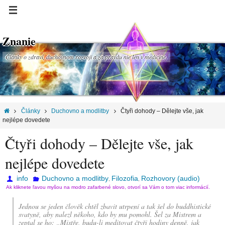
Znanie
Články o zdraví, duchovnom rozvoji a za pravdu nie len v medicíne.
Články
Duchovno a modlitby
Čtyři dohody – Dělejte vše, jak
nejlépe dovedete
Čtyři dohody – Dělejte vše, jak
nejlépe dovedete
info
Duchovno a modlitby
Filozofia
Rozhovory (audio)
,
,
Ak kliknete ľavou myšou na modro zafarbené slovo, otvorí sa Vám o tom viac informácií.
Jednou se jeden člověk chtěl zbavit utrpení a tak šel do buddhistické
svatyně, aby nalezl někoho, kdo by mu pomohl. Šel za Mistrem a
zeptal se ho: „Mistře, budu-li meditovat čtyři hodiny denně, jak