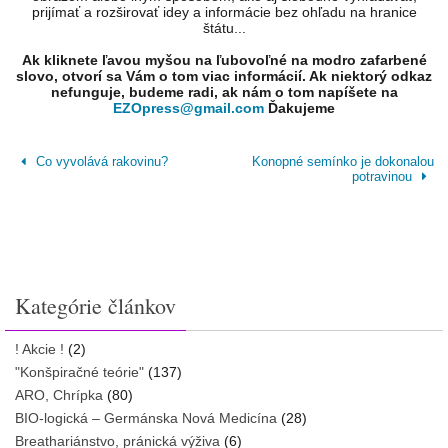
prijímať a rozširovať idey a informácie bez ohľadu na hranice
štátu...
Ak kliknete ľavou myšou na ľubovoľné na modro zafarbené
slovo, otvorí sa Vám o tom viac informácií. Ak niektorý odkaz
nefunguje, budeme radi, ak nám o tom napíšete na
EZOpress@gmail.com
Ďakujeme
Co vyvolává rakovinu?
Konopné semínko je dokonalou
potravinou
Kategórie článkov
! Akcie !
(2)
"Konšpiračné teórie"
(137)
ARO, Chrípka
(80)
BIO-logická – Germánska Nová Medicína
(28)
Breathariánstvo, pránická výživa
(6)