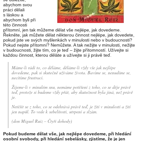
abychom svou
práci dělali
s láskou a
abychom byli při
této činnosti
přítomní, jen tak můžeme dělat vše nejlépe, jak dovedeme.
Řekněte, jak můžete dělat některou činnost nejlépe, jak dovedete,
pokud jste ve svých myšlenkách v minulosti nebo v budoucnosti?
Pokud nejste přítomní? Nemůžete. A tak nežijte v minulosti, nežijte
v budoucnosti, žijte tím, co je teď – žijte přítomností. Užívejte si
každou činnost, kterou děláte a užívejte si ji právě teď.
Máme-li rádi to, co děláme, děláme-li vždy vše jak nejlépe
dovedeme, pak si skutečně užíváme života. Bavíme se, nenudíme se,
necítíme frustraci.
Žijeme-li v minulém snu, nemáme potěšení z toho, co se děje právě
teď, protože si budeme vždy přát, aby skutečnost byla jiná, než právě
je.
Netěšit se z toho, co se odehrává právě teď, je žití v minulosti a žití
jen napůl. To vede k sebelítosti, utrpení a slzám.
(don Miguel Ruiz – Čtyři dohody)
Pokud budeme dělat vše, jak nejlépe dovedeme, při hledání
osobní svobody, při hledání sebelásky, zjistíme, že je jen