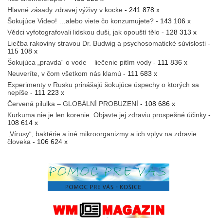
Hlavné zásady zdravej výživy v kocke
- 241 878 x
Šokujúce Video! …alebo viete čo konzumujete?
- 143 106 x
Vědci vyfotografovali lidskou duši, jak opouští tělo
- 128 313 x
Liečba rakoviny stravou Dr. Budwig a psychosomatické súvislosti
-
115 108 x
Šokujúca „pravda“ o vode – liečenie pitím vody
- 111 836 x
Neuveríte, v čom všetkom nás klamú
- 111 683 x
Experimenty v Rusku prinášajú šokujúce úspechy o ktorých sa
nepíše
- 111 223 x
Červená pilulka – GLOBÁLNÍ PROBUZENÍ
- 108 686 x
Kurkuma nie je len korenie. Objavte jej zdraviu prospešné účinky
-
108 614 x
„Vírusy“, baktérie a iné mikroorganizmy a ich vplyv na zdravie
človeka
- 106 624 x