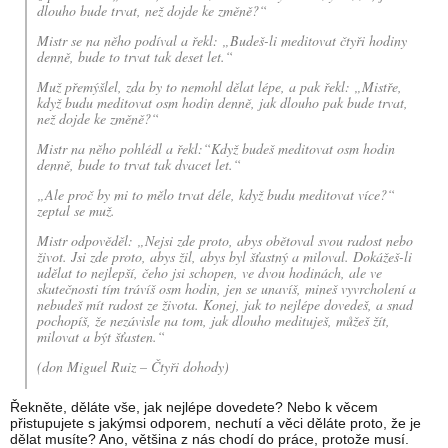
dlouho bude trvat, než dojde ke změně?“
Mistr se na něho podíval a řekl: „Budeš-li meditovat čtyři hodiny
denně, bude to trvat tak deset let.“
Muž přemýšlel, zda by to nemohl dělat lépe, a pak řekl: „Mistře,
když budu meditovat osm hodin denně, jak dlouho pak bude trvat,
než dojde ke změně?“
Mistr na něho pohlédl a řekl:“Když budeš meditovat osm hodin
denně, bude to trvat tak dvacet let.“
„Ale proč by mi to mělo trvat déle, když budu meditovat více?“
zeptal se muž.
Mistr odpověděl: „Nejsi zde proto, abys obětoval svou radost nebo
život. Jsi zde proto, abys žil, abys byl šťastný a miloval. Dokážeš-li
udělat to nejlepší, čeho jsi schopen, ve dvou hodinách, ale ve
skutečnosti tím trávíš osm hodin, jen se unavíš, mineš vyvrcholení a
nebudeš mít radost ze života. Konej, jak to nejlépe dovedeš, a snad
pochopíš, že nezávisle na tom, jak dlouho medituješ, můžeš žít,
milovat a být šťasten.“
(don Miguel Ruiz – Čtyři dohody)
Řekněte, děláte vše, jak nejlépe dovedete? Nebo k věcem
přistupujete s jakýmsi odporem, nechutí a věci děláte proto, že je
dělat musíte? Ano, většina z nás chodí do práce, protože musí.