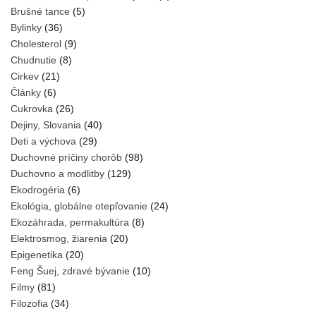
Brušné tance
(5)
Bylinky
(36)
Cholesterol
(9)
Chudnutie
(8)
Cirkev
(21)
Články
(6)
Cukrovka
(26)
Dejiny, Slovania
(40)
Deti a výchova
(29)
Duchovné príčiny chorôb
(98)
Duchovno a modlitby
(129)
Ekodrogéria
(6)
Ekológia, globálne otepľovanie
(24)
Ekozáhrada, permakultúra
(8)
Elektrosmog, žiarenia
(20)
Epigenetika
(20)
Feng Šuej, zdravé bývanie
(10)
Filmy
(81)
Filozofia
(34)