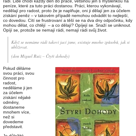
rádi. Lidé chodí každý den do práce, většinou jen s myšlenkou na
peníze, které za tuto práci dostanou. Práci, kterou vykonávají,
nedělají pro radost, proto že je naplňuje, oni ji dělají jen za účelem
získání peněz – v takovém případě nemohou odvádět to nejlepší,
co dovedou. Cítí se frustrovaní a těší se na dva dny odpočinku, kdy
mohou dělat, co chtějí – a co dělají? Opíjejí se. Snaží se uniknout.
Opíjí se, protože se nemají rádi, nemají rádi svůj život.
Když se nemáme rádi takoví jací jsme, existuje mnoho způsobů, jak si
ubližovat.
(don Miguel Ruiz – Čtyři dohody)
Pokud děláme
svou práci, svou
činnost pro
radost,
neděláme ji jen
za účelem
získání nějaké
odměny,
dostaneme
mnohem více,
než si
dovedeme
představit.
Je důležité,