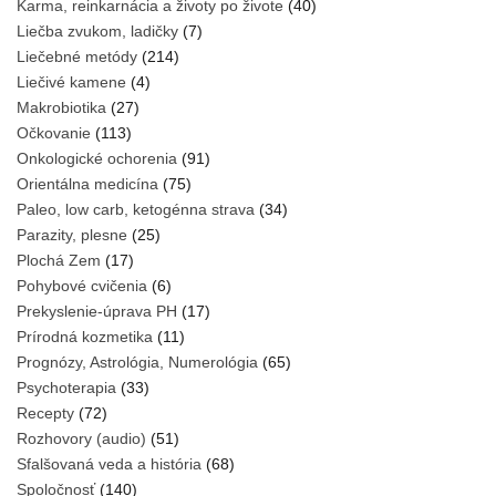
Karma, reinkarnácia a životy po živote
(40)
Liečba zvukom, ladičky
(7)
Liečebné metódy
(214)
Liečivé kamene
(4)
Makrobiotika
(27)
Očkovanie
(113)
Onkologické ochorenia
(91)
Orientálna medicína
(75)
Paleo, low carb, ketogénna strava
(34)
Parazity, plesne
(25)
Plochá Zem
(17)
Pohybové cvičenia
(6)
Prekyslenie-úprava PH
(17)
Prírodná kozmetika
(11)
Prognózy, Astrológia, Numerológia
(65)
Psychoterapia
(33)
Recepty
(72)
Rozhovory (audio)
(51)
Sfalšovaná veda a história
(68)
Spoločnosť
(140)