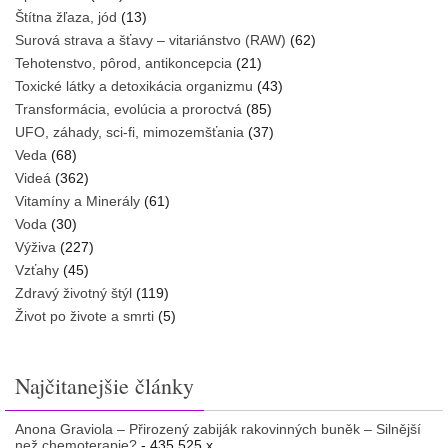
Štítna žľaza, jód
(13)
Surová strava a šťavy – vitariánstvo (RAW)
(62)
Tehotenstvo, pôrod, antikoncepcia
(21)
Toxické látky a detoxikácia organizmu
(43)
Transformácia, evolúcia a proroctvá
(85)
UFO, záhady, sci-fi, mimozemšťania
(37)
Veda
(68)
Videá
(362)
Vitamíny a Minerály
(61)
Voda
(30)
Výživa
(227)
Vzťahy
(45)
Zdravý životný štýl
(119)
Život po živote a smrti
(5)
Najčitanejšie články
Anona Graviola – Přirozený zabiják rakovinných buněk – Silnější
než chemoterapie?
- 435 525 x