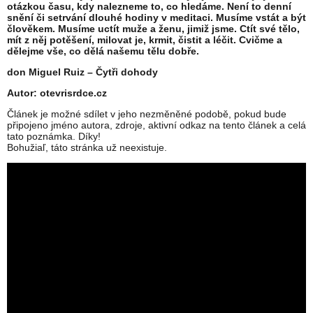
otázkou času, kdy nalezneme to, co hledáme. Není to denní
snění či setrvání dlouhé hodiny v meditaci. Musíme vstát a být
člověkem. Musíme uctít muže a ženu, jimiž jsme. Ctít své tělo,
mít z něj potěšení, milovat je, krmit, čistit a léčit. Cvičme a
dělejme vše, co dělá našemu tělu dobře.
don Miguel Ruiz – Čytři dohody
Autor: otevrisrdce.cz
Článek je možné sdílet v jeho nezměněné podobě, pokud bude
připojeno jméno autora, zdroje, aktivní odkaz na tento článek a celá
tato poznámka. Díky!
Bohužiaľ, táto stránka už neexistuje.