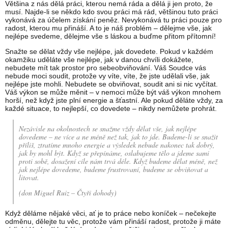
Většina z nás dělá práci, kterou nemá ráda a dělá ji jen proto, že
musí. Najde-li se někdo kdo svou práci má rád, většinou tuto práci
vykonává za účelem získání peněz. Nevykonává tu práci pouze pro
radost, kterou mu přináší. A to je náš problém – dělejme vše, jak
nejlépe svedeme, dělejme vše s láskou a buďme přitom přítomní!
Snažte se dělat vždy vše nejlépe, jak dovedete. Pokud v každém
okamžiku uděláte vše nejlépe, jak v danou chvíli dokážete,
nebudete mít tak prostor pro sebeobviňování. Váš Soudce vás
nebude moci soudit, protože vy víte, víte, že jste udělali vše, jak
nejlépe jste mohli. Nebudete se obviňovat, soudit ani si nic vyčítat.
Váš výkon se může měnit – v nemoci může být váš výkon mnohem
horší, než když jste plní energie a šťastní. Ale pokud děláte vždy, za
každé situace, to nejlepší, co dovedete – nikdy nemůžete prohrát.
Nezávisle na okolnostech se snažme vždy dělat vše, jak nejlépe
dovedeme – ne více a ne méně než tak, jak to jde. Budeme-li se snažit
příliš, ztratíme mnoho energie a výsledek nebude nakonec tak dobrý,
jak by mohl být. Když se přepínáme, oslabujeme tělo a jdeme sami
proti sobě, dosažení cíle nám trvá déle. Když budeme dělat méně, než
jak nejlépe dovedeme, budeme frustrovaní, budeme se obviňovat a
litovat.
(don Miguel Ruiz – Čtyři dohody)
Když děláme nějaké věci, ať je to práce nebo koníček – nečekejte
odměnu, dělejte tu věc, protože vám přináší radost, protože ji máte