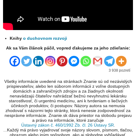
Knihy
o duchovnom rozvoji
Ak sa Vám článok páčil, vopred ďakujeme za jeho zdieľanie:
3 938 pozretí
Všetky informácie uvedené na stránkach Znanie sú od nezávislých
prispievateľov, alebo len súborom informácii z voľne dostupných
domácich a zahraničných zdrojov a za žiadnych okolností
nenavádzajú čitateľov nahrádzať bežnú nevyhnutnú lekársku
starostlivosť, či urgentnú medicínu, ani k tvrdeniam o liečivých
účinkoch produktov, či postupov. Názory autora sa nemusia
zhodovať s názormi tejto stránky, ktorá nenesie zodpovednosť za
nesprávne informácie. Znanie.sk dáva priestor na slobodu prejavu
a právo na informácie, ktoré zaručuje
Ústavný zákon č. 460/1992 Zb. čl. 26 Ústavy SR
.
...Každý má právo vyjadrovať svoje názory slovom, písmom, tlačou,
obrazom alebo iným spôsobom, ako aj slobodne vyhľadávať,