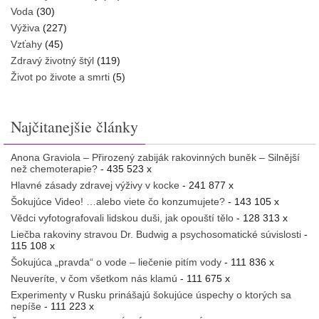
Voda
(30)
Výživa
(227)
Vzťahy
(45)
Zdravý životný štýl
(119)
Život po živote a smrti
(5)
Najčitanejšie články
Anona Graviola – Přirozený zabiják rakovinných buněk – Silnější
než chemoterapie?
- 435 523 x
Hlavné zásady zdravej výživy v kocke
- 241 877 x
Šokujúce Video! …alebo viete čo konzumujete?
- 143 105 x
Vědci vyfotografovali lidskou duši, jak opouští tělo
- 128 313 x
Liečba rakoviny stravou Dr. Budwig a psychosomatické súvislosti
-
115 108 x
Šokujúca „pravda“ o vode – liečenie pitím vody
- 111 836 x
Neuveríte, v čom všetkom nás klamú
- 111 675 x
Experimenty v Rusku prinášajú šokujúce úspechy o ktorých sa
nepíše
- 111 223 x