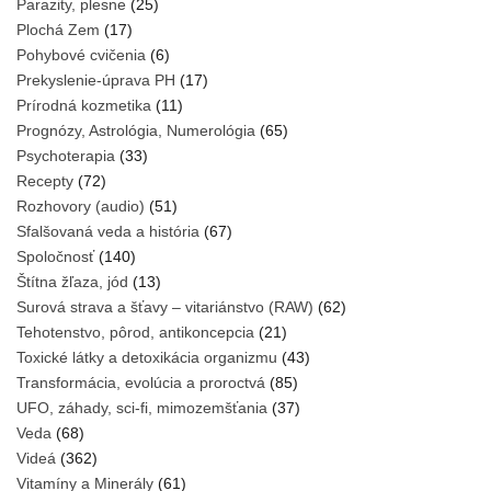
Parazity, plesne
(25)
Plochá Zem
(17)
Pohybové cvičenia
(6)
Prekyslenie-úprava PH
(17)
Prírodná kozmetika
(11)
Prognózy, Astrológia, Numerológia
(65)
Psychoterapia
(33)
Recepty
(72)
Rozhovory (audio)
(51)
Sfalšovaná veda a história
(67)
Spoločnosť
(140)
Štítna žľaza, jód
(13)
Surová strava a šťavy – vitariánstvo (RAW)
(62)
Tehotenstvo, pôrod, antikoncepcia
(21)
Toxické látky a detoxikácia organizmu
(43)
Transformácia, evolúcia a proroctvá
(85)
UFO, záhady, sci-fi, mimozemšťania
(37)
Veda
(68)
Videá
(362)
Vitamíny a Minerály
(61)