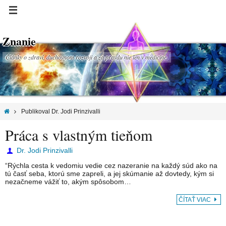
Znanie
Články o zdraví, duchovnom rozvoji a za pravdu nie len v medicíne.
Publikoval Dr. Jodi Prinzivalli
Práca s vlastným tieňom
Dr. Jodi Prinzivalli
“Rýchla cesta k vedomiu vedie cez nazeranie na každý súd ako na
tú časť seba, ktorú sme zapreli, a jej skúmanie až dovtedy, kým si
nezačneme vážiť to, akým spôsobom…
ČÍTAŤ VIAC