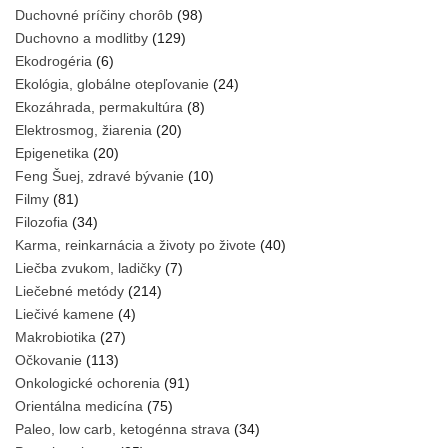
Duchovné príčiny chorôb
(98)
Duchovno a modlitby
(129)
Ekodrogéria
(6)
Ekológia, globálne otepľovanie
(24)
Ekozáhrada, permakultúra
(8)
Elektrosmog, žiarenia
(20)
Epigenetika
(20)
Feng Šuej, zdravé bývanie
(10)
Filmy
(81)
Filozofia
(34)
Karma, reinkarnácia a životy po živote
(40)
Liečba zvukom, ladičky
(7)
Liečebné metódy
(214)
Liečivé kamene
(4)
Makrobiotika
(27)
Očkovanie
(113)
Onkologické ochorenia
(91)
Orientálna medicína
(75)
Paleo, low carb, ketogénna strava
(34)