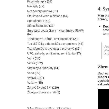
Psychoterapia
(33)
Recepty
(72)
4. Sy
Rozhovory (audio)
(51)
Film pr
Sfalšovaná veda a história
(67)
správy,
Spoločnosť
(140)
Štítna žľaza, jód
(13)
Duc
sme 
Surová strava a šťavy – vitariánstvo (RAW)
tom,
(62)
Tehotenstvo, pôrod, antikoncepcia
(21)
Toxické látky a detoxikácia organizmu
(43)
Pov
Transformácia, evolúcia a proroctvá
(85)
Nep
Nea
UFO, záhady, sci-fi, mimozemšťania
(37)
Veda
(68)
Videá
(362)
Zhrnu
Vitamíny a Minerály
(61)
Voda
(30)
Duchovn
medzi 
Výživa
(227)
vychode
Vzťahy
(45)
zakresl
Zdravý životný štýl
(119)
Život po živote a smrti
(5)
Najčitanejšie články