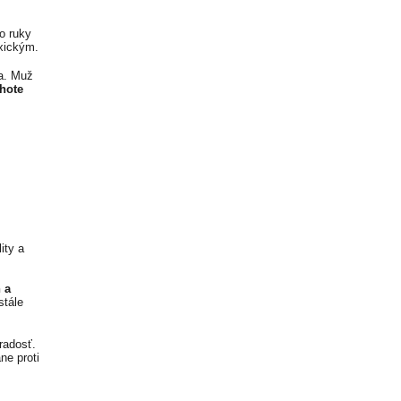
o ruky
oxickým.
na. Muž
chote
ity a
 a
stále
radosť.
ne proti