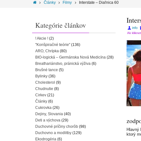
Články
Filmy
Interstate – Diaľnica 60
Inter
Kategórie článkov
info
Ak klikne
! Akcie !
(2)
"Konšpiračné teórie"
(136)
ARO, Chrípka
(80)
BIO-logická – Germánska Nová Medicína
(28)
Breathariánstvo, pránická výživa
(6)
Brušné tance
(5)
Bylinky
(36)
Cholesterol
(9)
Chudnutie
(8)
Cirkev
(21)
Články
(6)
Cukrovka
(26)
Dejiny, Slovania
(40)
zodpo
Deti a výchova
(29)
Duchovné príčiny chorôb
(98)
Hlavný h
Duchovno a modlitby
(129)
ktorý mu
Ekodrogéria
(6)