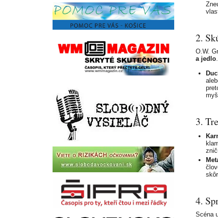
Zneu
vlas
2. Sk
O.W. Gr
a jedlo
Duc
aleb
pret
myš
3. Tre
Kar
klam
znič
Met
člov
skôr
4. Sp
Scéna u