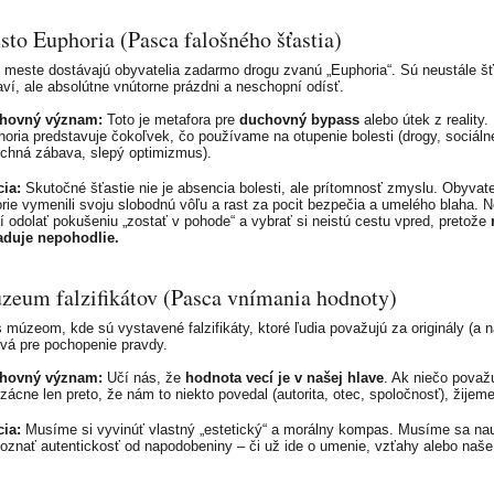
sto Euphoria (Pasca falošného šťastia)
 meste dostávajú obyvatelia zadarmo drogu zvanú „Euphoria“. Sú neustále šť
ví, ale absolútne vnútorne prázdni a neschopní odísť.
hovný význam:
Toto je metafora pre
duchovný bypass
alebo útek z reality.
oria predstavuje čokoľvek, čo používame na otupenie bolesti (drogy, sociálne
chná zábava, slepý optimizmus).
ia:
Skutočné šťastie nie je absencia bolesti, ale prítomnosť zmyslu. Obyvate
rie vymenili svoju slobodnú vôľu a rast za pocit bezpečia a umelého blaha. N
 odolať pokušeniu „zostať v pohode“ a vybrať si neistú cestu vpred, pretože
aduje nepohodlie.
zeum falzifikátov (Pasca vnímania hodnoty)
 múzeom, kde sú vystavené falzifikáty, ktoré ľudia považujú za originály (a 
ová pre pochopenie pravdy.
hovný význam:
Učí nás, že
hodnota vecí je v našej hlave
. Ak niečo pova
zácne len preto, že nám to niekto povedal (autorita, otec, spoločnosť), žijeme 
ia:
Musíme si vyvinúť vlastný „estetický“ a morálny kompas. Musíme sa nau
oznať autentickosť od napodobeniny – či už ide o umenie, vzťahy alebo naše