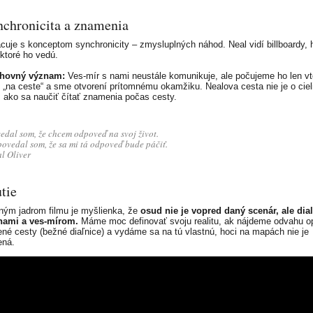
nchronicita a znamenia
acuje s konceptom synchronicity – zmysluplných náhod. Neal vidí billboardy, 
 ktoré ho vedú.
hovný význam:
Ves-mír s nami neustále komunikuje, ale počujeme ho len vt
„na ceste“ a sme otvorení prítomnému okamžiku. Nealova cesta nie je o cieli
 ako sa naučiť čítať znamenia počas cesty.
edal som, že chcem odpoveď na svoj život.
ovedal som, že sa mi tá odpoveď bude páčiť.
l Oliver
tie
ým jadrom filmu je myšlienka, že
osud nie je vopred daný scenár, ale dia
nami a ves-mírom.
Máme moc definovať svoju realitu, ak nájdeme odvahu op
né cesty (bežné diaľnice) a vydáme sa na tú vlastnú, hoci na mapách nie je
ená.