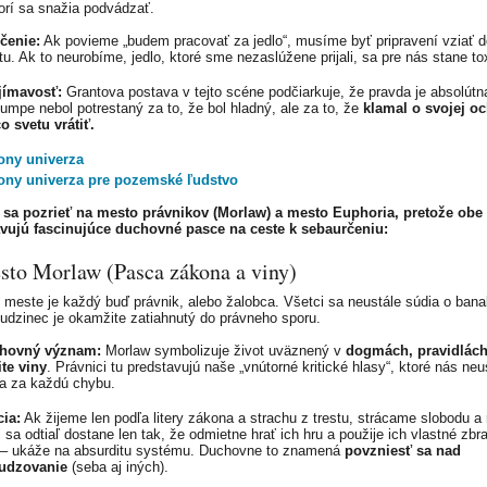
torí sa snažia podvádzať.
čenie:
Ak povieme „budem pracovať za jedlo“, musíme byť pripravení vziať d
tu. Ak to neurobíme, jedlo, ktoré sme nezaslúžene prijali, sa pre nás stane t
jímavosť:
Grantova postava v tejto scéne podčiarkuje, že pravda je absolút
umpe nebol potrestaný za to, že bol hladný, ale za to, že
klamal o svojej o
o svetu vrátiť.
ony univerza
ony univerza pre pozemské ľudstvo
sa pozrieť na mesto právnikov (Morlaw) a mesto Euphoria, pretože obe
vujú fascinujúce duchovné pasce na ceste k sebaurčeniu:
sto Morlaw (Pasca zákona a viny)
 meste je každý buď právnik, alebo žalobca. Všetci sa neustále súdia o banal
udzinec je okamžite zatiahnutý do právneho sporu.
hovný význam:
Morlaw symbolizuje život uväznený v
dogmách, pravidlách
te viny
. Právnici tu predstavujú naše „vnútorné kritické hlasy“, ktoré nás neu
a za každú chybu.
ia:
Ak žijeme len podľa litery zákona a strachu z trestu, strácame slobodu a 
 sa odtiaľ dostane len tak, že odmietne hrať ich hru a použije ich vlastné zbra
 – ukáže na absurditu systému. Duchovne to znamená
povzniesť sa nad
udzovanie
(seba aj iných).