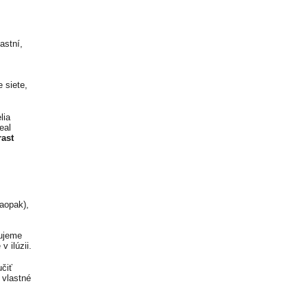
astní,
 siete,
lia
eal
rast
naopak),
žujeme
v ilúzii.
čiť
 vlastné