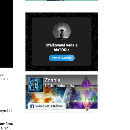
le
 ako
 symbol
 samému
a nič“.