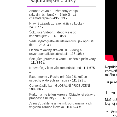
Anona Graviola – Přirozený zabiják
rakovinných buněk – Silnější než
chemoterapie?
- 435 523 x
Hlavné zásady zdravej výživy v kocke
-
241 877 x
Šokujúce Video! …alebo viete čo
konzumujete?
- 143 105 x
Vědci vyfotografovali lidskou duši, jak opouští
tělo
- 128 313 x
Liečba rakoviny stravou Dr. Budwig a
psychosomatické súvislosti
- 115 108 x
Šokujúca „pravda“ o vode – liečenie pitím vody
- 111 836 x
Napríkl
Neuveríte, v čom všetkom nás klamú
- 111 675
zároveň 
x
milého 
Experimenty v Rusku prinášajú šokujúce
úspechy o ktorých sa nepíše
- 111 223 x
Tu je r
Červená pilulka – GLOBÁLNÍ PROBUZENÍ
-
108 686 x
1. Fa
Kurkuma nie je len korenie. Objavte jej zdraviu
prospešné účinky
- 108 613 x
Muž drž
„Vírusy“, baktérie a iné mikroorganizmy a ich
krajnej
vplyv na zdravie človeka
- 106 624 x
Sym
i k 