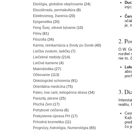
Duc
Ekológia, globálne otepľovanie
(24)
inýc
Ekozáhrada, permakultúra
(8)
Elektrosmog, žiarenia
(20)
Červ
očak
Epigenetika
(20)
je, 
Feng Šuej, zdravé bývanie
(10)
Filmy
(81)
2. Po
Filozofia
(34)
Karma, reinkarnácia a životy po živote
(40)
O.W. Gr
Liečba zvukom, ladičky
(7)
rozdiel 
Liečebné metódy
(214)
nie to, 
Liečivé kamene
(4)
Lekc
Makrobiotika
(27)
abso
Očkovanie
(113)
poch
Onkologické ochorenia
(91)
Orientálna medicína
(75)
3. Di
Paleo, low carb, ketogénna strava
(34)
Parazity, plesne
(25)
Interst
Plochá Zem
(17)
realitu
Pohybové cvičenia
(6)
Cest
Prekyslenie-úprava PH
(17)
Každ
Prírodná kozmetika
(11)
pred
čo j
Prognózy, Astrológia, Numerológia
(65)