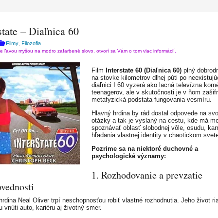
state – Diaľnica 60
Filmy
Filozofia
,
te ľavou myšou na modro zafarbené slovo, otvorí sa Vám o tom viac informácií.
Film
Interstate 60 (Diaľnica 60)
plný dobrodr
na stovke kilometrov dlhej púti po neexistujú
diaľnici I 60 vyzerá ako lacná televízna kom
teenagerov, ale v skutočnosti je v ňom zašif
metafyzická podstata fungovania vesmíru.
Hlavný hrdina by rád dostal odpovede na svo
otázky a tak je vyslaný na cestu, kde má m
spoznávať oblasť slobodnej vôle, osudu, ka
hľadania vlastnej identity v chaotickom svet
Pozrime sa na niektoré duchovné a
psychologické významy:
1. Rozhodovanie a prevzatie
vednosti
rdina Neal Oliver trpí neschopnosťou robiť vlastné rozhodnutia. Jeho život ria
 vnúti auto, kariéru aj životný smer.