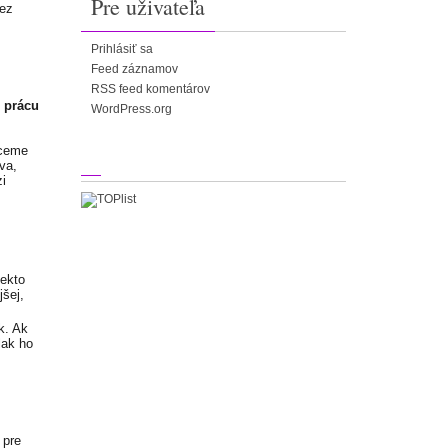
Pre uživateľa
bez
Prihlásiť sa
Feed záznamov
RSS feed komentárov
:
prácu
WordPress.org
hceme
va,
i
iekto
jšej,
k. Ak
lak ho
 pre