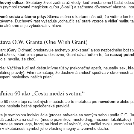
hovný odkaz:
Skutočný život začína až vtedy, keď prestaneme hľadať odpo
h (symbolizované magickou guľou „8-ball“) a začneme dôverovať vlastnej intuí
ené srdcia a čierne piky:
Slávna scéna s kartami nás učí, že vidíme len to,
ávame. Duchovný rast vyžaduje „odnaučiť sa“ staré vzorce a vidieť realitu t
nie akú sme si ju vybudovali v hlave.
stava O.W. Granta (One Wish Grant)
ant (Gary Oldman) predstavuje archetyp „trickstera“ alebo nezbedného božst
od džinov, ktorí plnia priania doslovne, Grant dáva ľuďom to, čo
naozaj potre
čo si myslia, že chcú.
ia:
Väčšina ľudí má deštruktívne túžby (nekonečný apetít, neustály sex, hľa
lútnej pravdy). Film naznačuje, že duchovná zrelosť spočíva v skromnosti a 
opení následkov našich prianí.
aľnica 60 ako „Cesta medzi svetmi“
ate 60 neexistuje na bežných mapách. Je to metafora pre
nevedomie
alebo pa
, kde neplatia bežné spoločenské pravidlá.
a je symbolom individuácie (proces stávania sa samým sebou podľa C.G. Ju
á zastávka na diaľnici (mesto právnikov, mesto drog, múzeum falzifikátov)
stavuje pascu ega, ktorej sa Neal musí vyhnúť, aby našiel svoju „vysnívanú 
e v skutočnosti symbol jeho vlastnej integriy a tvorivého ducha.