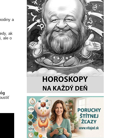
hodiny a
edy, ak
, ale o
lóg
ustiť