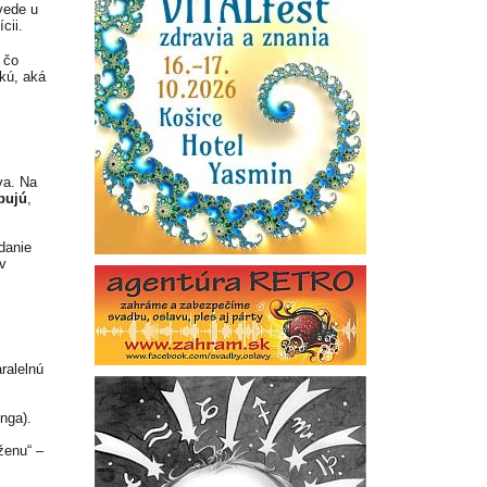
vede u
cii.
 čo
akú, aká
va. Na
bujú
,
danie
v
ralelnú
nga).
ženu“ –