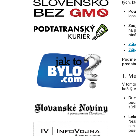
tých, k
Pou
lopa
Zau
na p
nieč
Zák
Zák
Poďme 
predsta
1. Me
V tomto
každý c
Duc
poci
súdi
Lekc
Neal
nim
pos