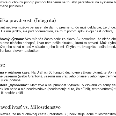
žíva duchovný princíp pomoci blížnemu na to, aby parazitoval na systéme 
tného pričinenia.
úška pravdivosti (Integrita)
ant nedáva mužovi peniaze, ale dá mu presne to, čo muž deklaruje, že chce
. Dá mu jablko, ale pod podmienkou, že muž potom splní svoju časť dohody.
hovný význam:
Ves-mír nás často berie za slovo. Ak hovoríme, že niečo c
o sme niečoho schopní, život nám pošle situáciu, ktorá to preverí. Muž zlyhá
ože jeho slová nie sú v súlade s jeho činmi. Chýba mu
integrita
– súlad medz
lienkou, slovom a skutkom.
st:
ma v reálnom čase:
Na Diaľnici 60 fungujú duchovné zákony okamžite. Ak n
e ves-míru (alebo Grantovi), ves-mír mu vráti jeho prianie v jeho najextrémne
ujúcej podobe.
afora „vyhorenia“:
Klamstvo a neúprimnosť vytvárajú v človeku vnútorný tla
ek len berie a nič neodovzdáva (neodpracuje si to, čo sľúbil), tento vnútorný t
 či neskôr zničí.
ravodlivosť vs. Milosrdenstvo
kazuje, že na duchovnej ceste (Interstate 60) neexistuje lacné milosrdenstvo