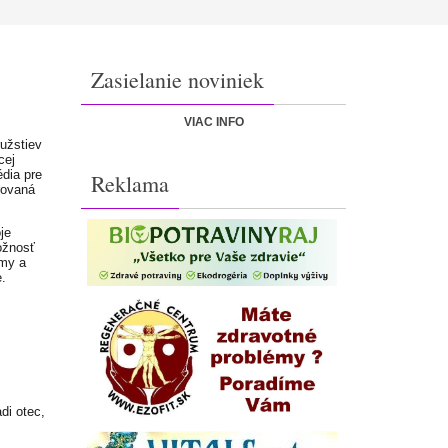
Zasielanie noviniek
VIAC INFO
užstiev
cej
édia pre
Reklama
rovaná
je
ožnosť
rmy a
e.
di otec,