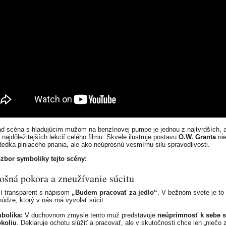
ad scéna s hladujúcim mužom na benzínovej pumpe je jednou z najtvrdších, a
najdôležitejších lekcií celého filmu. Skvele ilustruje postavu
O.W. Granta
nie
dedka plniaceho priania, ale ako neúprosnú vesmírnu silu spravodlivosti.
ozbor symboliky tejto scény:
lošná pokora a zneužívanie súcitu
í transparent s nápisom
„Budem pracovať za jedlo“
. V bežnom svete je to
 núdze, ktorý v nás má vyvolať súcit.
bolika:
V duchovnom zmysle tento muž predstavuje
neúprimnosť k sebe
okoliu
. Deklaruje ochotu slúžiť a pracovať, ale v skutočnosti chce len „niečo z