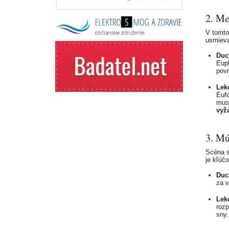
2. Me
V tomto
usmieva
Duc
Euph
povr
Lekc
Eufo
musí
vyž
3. Mú
Scéna s
je kľúč
Duc
za v
Lekc
rozp
sny.