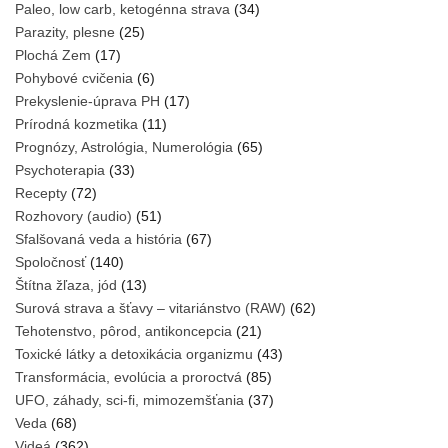
Paleo, low carb, ketogénna strava
(34)
Parazity, plesne
(25)
Plochá Zem
(17)
Pohybové cvičenia
(6)
Prekyslenie-úprava PH
(17)
Prírodná kozmetika
(11)
Prognózy, Astrológia, Numerológia
(65)
Psychoterapia
(33)
Recepty
(72)
Rozhovory (audio)
(51)
Sfalšovaná veda a história
(67)
Spoločnosť
(140)
Štítna žľaza, jód
(13)
Surová strava a šťavy – vitariánstvo (RAW)
(62)
Tehotenstvo, pôrod, antikoncepcia
(21)
Toxické látky a detoxikácia organizmu
(43)
Transformácia, evolúcia a proroctvá
(85)
UFO, záhady, sci-fi, mimozemšťania
(37)
Veda
(68)
Videá
(362)