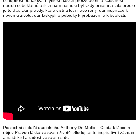
schopnost odhalovat mylnost našich přesvědčení a scestnost
našich sebeklamů a iluzí nám nemusí být vždy příjemná, ale přesto
je to dar. Dar pravdy, která čistí a léčí naše rány, dar inspirace k
novému životu, dar láskyplné pobídky k probuzení a k bdělosti.
Poslechni si další audioknihu Anthony De Mello – Cesta k lásce a
objev Pravou lásku ve svém životě. Sleduj tento inspirativní záznam
a najdi klid a radost ve svém srdci: