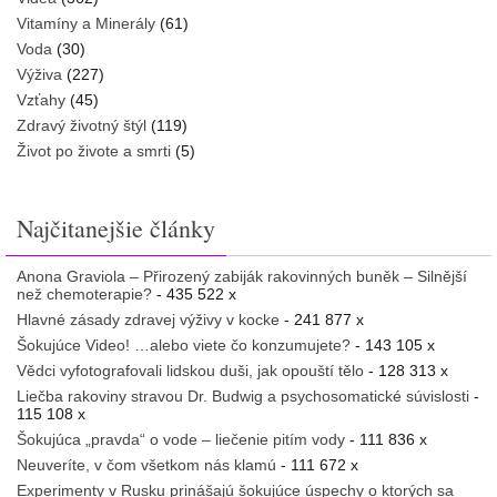
Vitamíny a Minerály
(61)
Voda
(30)
Výživa
(227)
Vzťahy
(45)
Zdravý životný štýl
(119)
Život po živote a smrti
(5)
Najčitanejšie články
Anona Graviola – Přirozený zabiják rakovinných buněk – Silnější
než chemoterapie?
- 435 522 x
Hlavné zásady zdravej výživy v kocke
- 241 877 x
Šokujúce Video! …alebo viete čo konzumujete?
- 143 105 x
Vědci vyfotografovali lidskou duši, jak opouští tělo
- 128 313 x
Liečba rakoviny stravou Dr. Budwig a psychosomatické súvislosti
-
115 108 x
Šokujúca „pravda“ o vode – liečenie pitím vody
- 111 836 x
Neuveríte, v čom všetkom nás klamú
- 111 672 x
Experimenty v Rusku prinášajú šokujúce úspechy o ktorých sa