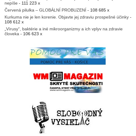
nepíše
- 111 223 x
Červená pilulka – GLOBÁLNÍ PROBUZENÍ
- 108 685 x
Kurkuma nie je len korenie. Objavte jej zdraviu prospešné účinky
-
108 612 x
„Vírusy“, baktérie a iné mikroorganizmy a ich vplyv na zdravie
človeka
- 106 623 x