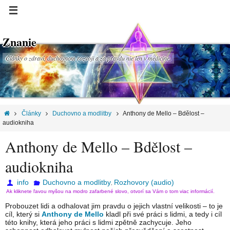
Znanie
Články o zdraví, duchovnom rozvoji a za pravdu nie len v medicíne.
Články
Duchovno a modlitby
Anthony de Mello – Bdělost –
audiokniha
Anthony de Mello – Bdělost –
audiokniha
info
Duchovno a modlitby
Rozhovory (audio)
,
Ak kliknete ľavou myšou na modro zafarbené slovo, otvorí sa Vám o tom viac informácií.
Probouzet lidi a odhalovat jim pravdu o jejich vlastní velikosti – to je
cíl, který si
Anthony de Mello
kladl při své práci s lidmi, a tedy i cíl
této knihy, která jeho práci s lidmi zpětně zachycuje. Jeho