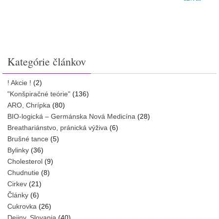
Kategórie článkov
! Akcie !
(2)
"Konšpiračné teórie"
(136)
ARO, Chrípka
(80)
BIO-logická – Germánska Nová Medicína
(28)
Breathariánstvo, pránická výživa
(6)
Brušné tance
(5)
Bylinky
(36)
Cholesterol
(9)
Chudnutie
(8)
Cirkev
(21)
Články
(6)
Cukrovka
(26)
Dejiny, Slovania
(40)