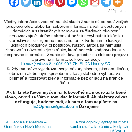
340 pozretí
Všetky informácie uvedené na stránkach Znanie sú od nezávislých
prispievateľov, alebo len súborom informácii z voľne dostupných
domácich a zahraničných zdrojov a za žiadnych okolností
nenavádzajú čitateľov nahrádzať bežnú nevyhnutnú lekársku
starostlivosť, či urgentnú medicínu, ani k tvrdeniam o liečivých
účinkoch produktov, či postupov. Názory autora sa nemusia
zhodovať s názormi tejto stránky, ktorá nenesie zodpovednosť za
nesprávne informácie. Znanie.sk dáva priestor na slobodu prejavu
a právo na informácie, ktoré zaručuje
Ústavný zákon č. 460/1992 Zb. čl. 26 Ústavy SR
.
...Každý má právo vyjadrovať svoje názory slovom, písmom, tlačou,
obrazom alebo iným spôsobom, ako aj slobodne vyhľadávať,
prijímať a rozširovať idey a informácie bez ohľadu na hranice
štátu...
Ak kliknete ľavou myšou na ľubovoľné na modro zafarbené
slovo, otvorí sa Vám o tom viac informácií. Ak niektorý odkaz
nefunguje, budeme radi, ak nám o tom napíšete na
EZOpress@gmail.com
Ďakujeme
Gabriela Benešová –
Ktoré doplnky výživy sa môžu
Germánska Nová Medicína
kombinovať a ktoré nie a kedy ich
užívať