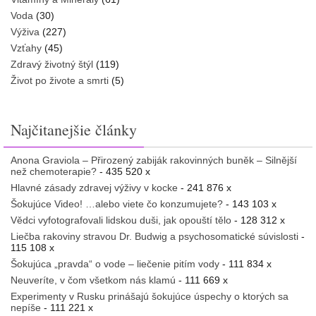
Voda
(30)
Výživa
(227)
Vzťahy
(45)
Zdravý životný štýl
(119)
Život po živote a smrti
(5)
Najčitanejšie články
Anona Graviola – Přirozený zabiják rakovinných buněk – Silnější
než chemoterapie?
- 435 520 x
Hlavné zásady zdravej výživy v kocke
- 241 876 x
Šokujúce Video! …alebo viete čo konzumujete?
- 143 103 x
Vědci vyfotografovali lidskou duši, jak opouští tělo
- 128 312 x
Liečba rakoviny stravou Dr. Budwig a psychosomatické súvislosti
-
115 108 x
Šokujúca „pravda“ o vode – liečenie pitím vody
- 111 834 x
Neuveríte, v čom všetkom nás klamú
- 111 669 x
Experimenty v Rusku prinášajú šokujúce úspechy o ktorých sa
nepíše
- 111 221 x