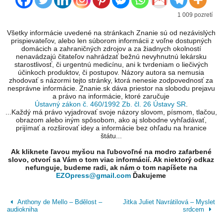
1 009 pozretí
Všetky informácie uvedené na stránkach Znanie sú od nezávislých
prispievateľov, alebo len súborom informácii z voľne dostupných
domácich a zahraničných zdrojov a za žiadnych okolností
nenavádzajú čitateľov nahrádzať bežnú nevyhnutnú lekársku
starostlivosť, či urgentnú medicínu, ani k tvrdeniam o liečivých
účinkoch produktov, či postupov. Názory autora sa nemusia
zhodovať s názormi tejto stránky, ktorá nenesie zodpovednosť za
nesprávne informácie. Znanie.sk dáva priestor na slobodu prejavu
a právo na informácie, ktoré zaručuje
Ústavný zákon č. 460/1992 Zb. čl. 26 Ústavy SR
.
...Každý má právo vyjadrovať svoje názory slovom, písmom, tlačou,
obrazom alebo iným spôsobom, ako aj slobodne vyhľadávať,
prijímať a rozširovať idey a informácie bez ohľadu na hranice
štátu...
Ak kliknete ľavou myšou na ľubovoľné na modro zafarbené
slovo, otvorí sa Vám o tom viac informácií. Ak niektorý odkaz
nefunguje, budeme radi, ak nám o tom napíšete na
EZOpress@gmail.com
Ďakujeme
Anthony de Mello – Bdělost –
Jitka Juliet Navrátilová – Myslet
audiokniha
srdcem