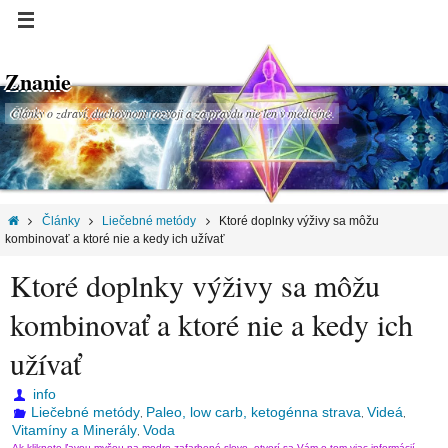
Znanie
Články o zdraví, duchovnom rozvoji a za pravdu nie len v medicíne.
Články
Liečebné metódy
Ktoré doplnky výživy sa môžu
kombinovať a ktoré nie a kedy ich užívať
Ktoré doplnky výživy sa môžu
kombinovať a ktoré nie a kedy ich
užívať
info
Liečebné metódy
Paleo, low carb, ketogénna strava
Videá
,
,
,
Vitamíny a Minerály
Voda
,
Ak kliknete ľavou myšou na modro zafarbené slovo, otvorí sa Vám o tom viac informácií.