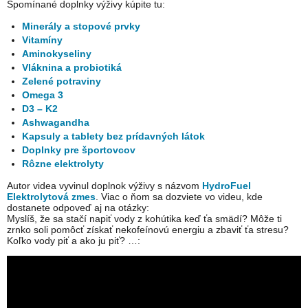
Spomínané doplnky výživy kúpite tu:
Minerály a stopové prvky
Vitamíny
Aminokyseliny
Vláknina a probiotiká
Zelené potraviny
Omega 3
D3 – K2
Ashwagandha
Kapsuly a tablety bez prídavných látok
Doplnky pre športovcov
Rôzne elektrolyty
Autor videa vyvinul doplnok výživy s názvom
HydroFuel
Elektrolytová zmes
. Viac o ňom sa dozviete vo videu, kde
dostanete odpoveď aj na otázky:
Myslíš, že sa stačí napiť vody z kohútika keď ťa smädí? Môže ti
zrnko soli pomôcť získať nekofeínovú energiu a zbaviť ťa stresu?
Koľko vody piť a ako ju piť? …: