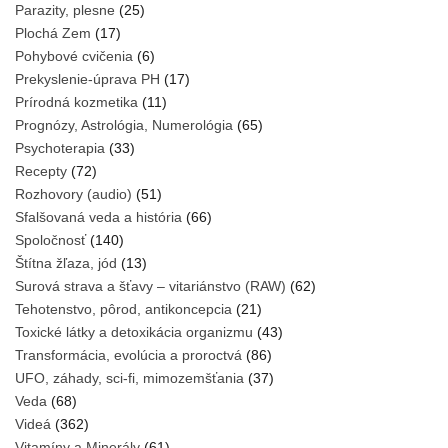
Parazity, plesne
(25)
Plochá Zem
(17)
Pohybové cvičenia
(6)
Prekyslenie-úprava PH
(17)
Prírodná kozmetika
(11)
Prognózy, Astrológia, Numerológia
(65)
Psychoterapia
(33)
Recepty
(72)
Rozhovory (audio)
(51)
Sfalšovaná veda a história
(66)
Spoločnosť
(140)
Štítna žľaza, jód
(13)
Surová strava a šťavy – vitariánstvo (RAW)
(62)
Tehotenstvo, pôrod, antikoncepcia
(21)
Toxické látky a detoxikácia organizmu
(43)
Transformácia, evolúcia a proroctvá
(86)
UFO, záhady, sci-fi, mimozemšťania
(37)
Veda
(68)
Videá
(362)
Vitamíny a Minerály
(61)