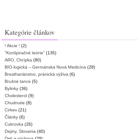
Kategórie článkov
! Akcie !
(2)
"Konšpiračné teórie"
(135)
ARO, Chrípka
(80)
BIO-logická – Germánska Nová Medicína
(28)
Breathariánstvo, pránická výživa
(6)
Brušné tance
(5)
Bylinky
(36)
Cholesterol
(9)
Chudnutie
(8)
Cirkev
(21)
Články
(6)
Cukrovka
(26)
Dejiny, Slovania
(40)
Deti a výchova
(29)