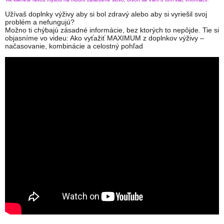
Užívaš doplnky výživy aby si bol zdravý alebo aby si vyriešil svoj
problém a nefungujú?
Možno ti chýbajú zásadné informácie, bez ktorých to nepôjde. Tie si
objasníme vo videu: Ako vyťažiť MAXIMUM z doplnkov výživy –
načasovanie, kombinácie a celostný pohľad