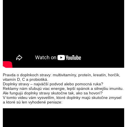
Pravda o doplnkoch stravy: multivitamíny, proteín, kreatín, horčík,
vitamín D, C a probiotiká.
Doplnky stravy – najväčší podvod alebo pomocná ruka?
Reklamy nám sľubujú viac energie, lepší spánok a silnejšiu imunitu.
Ale fungujú doplnky stravy skutočne tak, ako sa hovorí?
V tomto videu vám vysvetlím, ktoré doplnky majú skutočne zmysel
a ktoré sú len vyhodené peniaze: