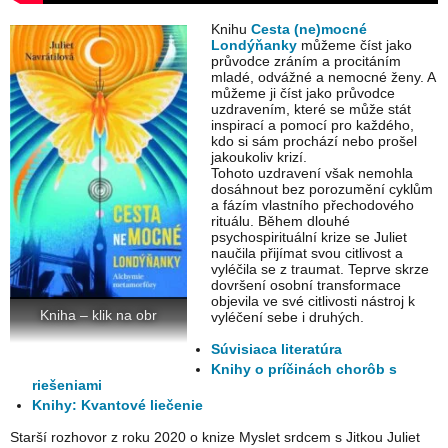
Knihu
Cesta (ne)mocné
Londýňanky
můžeme číst jako
průvodce zráním a procitáním
mladé, odvážné a nemocné ženy. A
můžeme ji číst jako průvodce
uzdravením, které se může stát
inspirací a pomocí pro každého,
kdo si sám prochází nebo prošel
jakoukoliv krizí.
Tohoto uzdravení však nemohla
dosáhnout bez porozumění cyklům
a fázím vlastního přechodového
rituálu. Během dlouhé
psychospirituální krize se Juliet
naučila přijímat svou citlivost a
vyléčila se z traumat. Teprve skrze
dovršení osobní transformace
objevila ve své citlivosti nástroj k
Kniha – klik na obr
vyléčení sebe i druhých.
Súvisiaca literatúra
Knihy o príčinách chorôb s
riešeniami
Knihy: Kvantové liečenie
Starší rozhovor z roku 2020 o knize Myslet srdcem s Jitkou Juliet