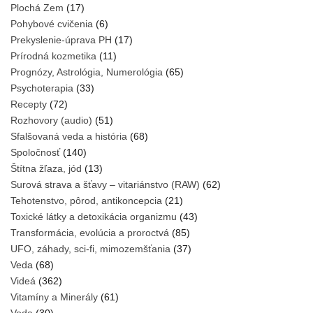
Plochá Zem
(17)
Pohybové cvičenia
(6)
Prekyslenie-úprava PH
(17)
Prírodná kozmetika
(11)
Prognózy, Astrológia, Numerológia
(65)
Psychoterapia
(33)
Recepty
(72)
Rozhovory (audio)
(51)
Sfalšovaná veda a história
(68)
Spoločnosť
(140)
Štítna žľaza, jód
(13)
Surová strava a šťavy – vitariánstvo (RAW)
(62)
Tehotenstvo, pôrod, antikoncepcia
(21)
Toxické látky a detoxikácia organizmu
(43)
Transformácia, evolúcia a proroctvá
(85)
UFO, záhady, sci-fi, mimozemšťania
(37)
Veda
(68)
Videá
(362)
Vitamíny a Minerály
(61)