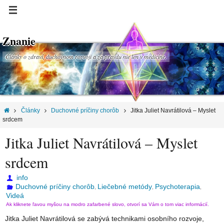
Znanie
Články o zdraví, duchovnom rozvoji a za pravdu nie len v medicíne.
Články
Duchovné príčiny chorôb
Jitka Juliet Navrátilová – Myslet
srdcem
Jitka Juliet Navrátilová – Myslet
srdcem
info
Duchovné príčiny chorôb
Liečebné metódy
Psychoterapia
,
,
,
Videá
Ak kliknete ľavou myšou na modro zafarbené slovo, otvorí sa Vám o tom viac informácií.
Jitka Juliet Navrátilová se zabývá technikami osobního rozvoje,