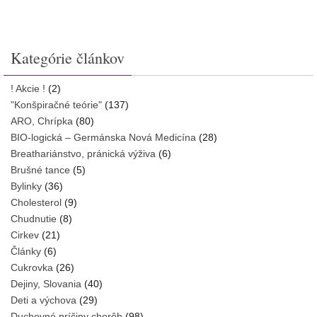
Kategórie článkov
! Akcie !
(2)
"Konšpiračné teórie"
(137)
ARO, Chrípka
(80)
BIO-logická – Germánska Nová Medicína
(28)
Breathariánstvo, pránická výživa
(6)
Brušné tance
(5)
Bylinky
(36)
Cholesterol
(9)
Chudnutie
(8)
Cirkev
(21)
Články
(6)
Cukrovka
(26)
Dejiny, Slovania
(40)
Deti a výchova
(29)
Duchovné príčiny chorôb
(98)