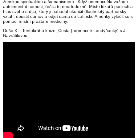
ženskou spiritualitou a šamanismem. Když onemocněla vážnou
autoimunitní nemocí, řešila to neortodoxně. Místo lékařů poslechla
hlas svého srdce, který ji nabádal ukončit dlouholetý partnerský
vztah, opustit domov a odjet sama do Latinské Ameriky vyléčit se s
pomocí místní prastaré medicíny.
Duše K – Tentokrát o knize „Cesta (ne)mocné Londýňanky“ s J.
Navrátilovou: