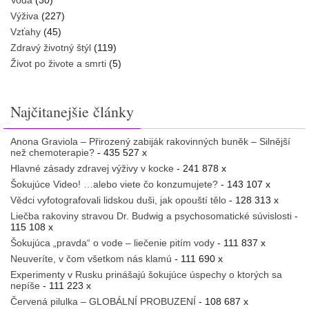
Voda
(30)
Výživa
(227)
Vzťahy
(45)
Zdravý životný štýl
(119)
Život po živote a smrti
(5)
Najčitanejšie články
Anona Graviola – Přirozený zabiják rakovinných buněk – Silnější
než chemoterapie?
- 435 527 x
Hlavné zásady zdravej výživy v kocke
- 241 878 x
Šokujúce Video! …alebo viete čo konzumujete?
- 143 107 x
Vědci vyfotografovali lidskou duši, jak opouští tělo
- 128 313 x
Liečba rakoviny stravou Dr. Budwig a psychosomatické súvislosti
-
115 108 x
Šokujúca „pravda“ o vode – liečenie pitím vody
- 111 837 x
Neuveríte, v čom všetkom nás klamú
- 111 690 x
Experimenty v Rusku prinášajú šokujúce úspechy o ktorých sa
nepíše
- 111 223 x
Červená pilulka – GLOBÁLNÍ PROBUZENÍ
- 108 687 x