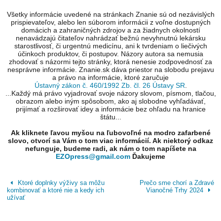
Všetky informácie uvedené na stránkach Znanie sú od nezávislých
prispievateľov, alebo len súborom informácii z voľne dostupných
domácich a zahraničných zdrojov a za žiadnych okolností
nenavádzajú čitateľov nahrádzať bežnú nevyhnutnú lekársku
starostlivosť, či urgentnú medicínu, ani k tvrdeniam o liečivých
účinkoch produktov, či postupov. Názory autora sa nemusia
zhodovať s názormi tejto stránky, ktorá nenesie zodpovednosť za
nesprávne informácie. Znanie.sk dáva priestor na slobodu prejavu
a právo na informácie, ktoré zaručuje
Ústavný zákon č. 460/1992 Zb. čl. 26 Ústavy SR
.
...Každý má právo vyjadrovať svoje názory slovom, písmom, tlačou,
obrazom alebo iným spôsobom, ako aj slobodne vyhľadávať,
prijímať a rozširovať idey a informácie bez ohľadu na hranice
štátu...
Ak kliknete ľavou myšou na ľubovoľné na modro zafarbené
slovo, otvorí sa Vám o tom viac informácií. Ak niektorý odkaz
nefunguje, budeme radi, ak nám o tom napíšete na
EZOpress@gmail.com
Ďakujeme
Ktoré doplnky výživy sa môžu
Prečo sme chorí a Zdravé
kombinovať a ktoré nie a kedy ich
Vianočné Trhy 2024
užívať