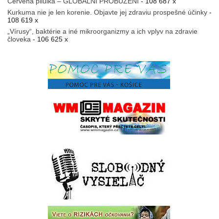
Červená pilulka – GLOBÁLNÍ PROBUZENÍ
- 108 687 x
Kurkuma nie je len korenie. Objavte jej zdraviu prospešné účinky
-
108 619 x
„Vírusy“, baktérie a iné mikroorganizmy a ich vplyv na zdravie
človeka
- 106 625 x