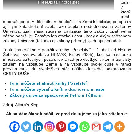
FreeDigitalPhotos.net
číslo
7,
ktorý
trval
e porušujeme. V dôsledku neho došlo na Zemi k biblickej potope (a
aj iným katastrofám) sveta, ako odplate nedodržiavania zákonov
Univerza. Žiaľ, naša súčasná civilizácia tieto zákony opäť veľmi
vážne porušuje. Zostáva len otázkou času, kedy a akým spôsobom
zákony Univerza (tak ako aj zákony prírody) zjednajú poriadok.
Tento materiál sme použili z knihy „Poselství“ – 1. diel, od Heleny
Šeblovej (Vydavateľstvo HEMAX, Krnov 2005), kde sa nachádza
množstvo užitočných posolstiev a rád pre všetkých, ktorí majú čistý
záujem na vzostupe Zeme a na vzostupe svojej duše v rámci
previbrovania do svetlejších sfér nášho ďalšieho pokračovania
CESTY DUŠE.
Tu si môžete stiahnuť knihy Poselství
Tu si môžete vybrať z kníh o duchovnom raste
Zákony univerza spracované Petrom Tóthom
Zdroj: Atlara’s Blog
Ak sa Vám článok páčil, vopred ďakujeme za jeho zdieľanie: