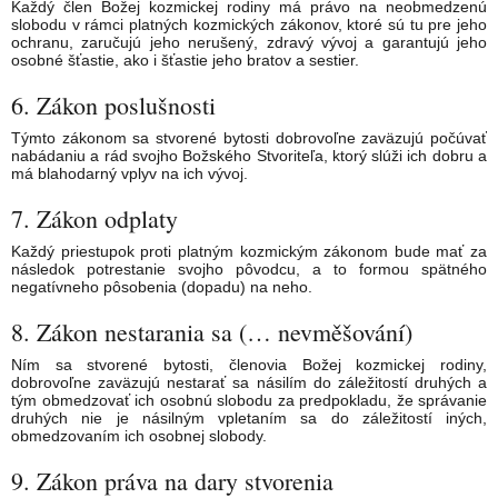
Každý člen Božej kozmickej rodiny má právo na neobmedzenú
slobodu v rámci platných kozmických zákonov, ktoré sú tu pre jeho
ochranu, zaručujú jeho nerušený, zdravý vývoj a garantujú jeho
osobné šťastie, ako i šťastie jeho bratov a sestier.
6. Zákon poslušnosti
Týmto zákonom sa stvorené bytosti dobrovoľne zaväzujú počúvať
nabádaniu a rád svojho Božského Stvoriteľa, ktorý slúži ich dobru a
má blahodarný vplyv na ich vývoj.
7. Zákon odplaty
Každý priestupok proti platným kozmickým zákonom bude mať za
následok potrestanie svojho pôvodcu, a to formou spätného
negatívneho pôsobenia (dopadu) na neho.
8. Zákon nestarania sa (… nevměšování)
Ním sa stvorené bytosti, členovia Božej kozmickej rodiny,
dobrovoľne zaväzujú nestarať sa násilím do záležitostí druhých a
tým obmedzovať ich osobnú slobodu za predpokladu, že správanie
druhých nie je násilným vpletaním sa do záležitostí iných,
obmedzovaním ich osobnej slobody.
9. Zákon práva na dary stvorenia