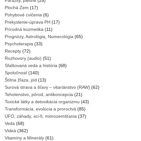
Parazity, plesne
(25)
Plochá Zem
(17)
Pohybové cvičenia
(6)
Prekyslenie-úprava PH
(17)
Prírodná kozmetika
(11)
Prognózy, Astrológia, Numerológia
(65)
Psychoterapia
(33)
Recepty
(72)
Rozhovory (audio)
(51)
Sfalšovaná veda a história
(68)
Spoločnosť
(140)
Štítna žľaza, jód
(13)
Surová strava a šťavy – vitariánstvo (RAW)
(62)
Tehotenstvo, pôrod, antikoncepcia
(21)
Toxické látky a detoxikácia organizmu
(43)
Transformácia, evolúcia a proroctvá
(85)
UFO, záhady, sci-fi, mimozemšťania
(37)
Veda
(68)
Videá
(362)
Vitamíny a Minerály
(61)