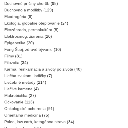
Duchovné príčiny chorôb
(98)
Duchovno a modlitby
(129)
Ekodrogéria
(6)
Ekológia, globálne otepľovanie
(24)
Ekozáhrada, permakultúra
(8)
Elektrosmog, žiarenia
(20)
Epigenetika
(20)
Feng Šuej, zdravé bývanie
(10)
Filmy
(81)
Filozofia
(34)
Karma, reinkarnácia a životy po živote
(40)
Liečba zvukom, ladičky
(7)
Liečebné metódy
(214)
Liečivé kamene
(4)
Makrobiotika
(27)
Očkovanie
(113)
Onkologické ochorenia
(91)
Orientálna medicína
(75)
Paleo, low carb, ketogénna strava
(34)