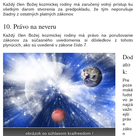
Každý člen Božej kozmickej rodiny má zaručený volný prístup ku
všetkým darom stvorenia za predpokladu, že tým neporušuje
žiadny z ostatných platných zákonov.
10. Právo na neveru
Každý člen Božej kozmickej rodiny má právo na porušovanie
zákonov za súčasného uvedomenia si dôsledkov z tohoto
plynúcich, ako sú uvedené v zákone číslo 7.
Dod
ato
k:
Pre
poze
mské
ľudst
vo je
najzá
važn
ejší
práv
e
záko
obrázok so súhlasom kraifreedom /
n