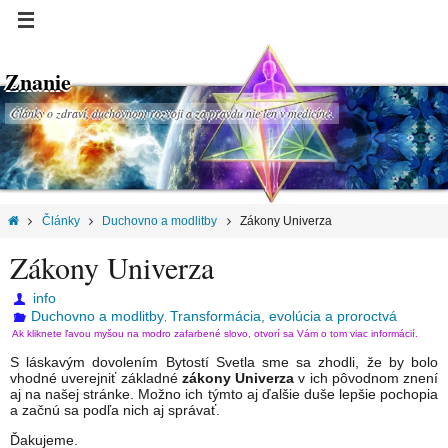
Znanie
Články o zdraví, duchovnom rozvoji a za pravdu nie len v medicíne.
Články
Duchovno a modlitby
Zákony Univerza
Zákony Univerza
info
Duchovno a modlitby
Transformácia, evolúcia a proroctvá
,
Ak kliknete ľavou myšou na modro zafarbené slovo, otvorí sa Vám o tom viac informácií.
S láskavým dovolením Bytostí Svetla sme sa zhodli, že by bolo
vhodné uverejniť základné
zákony Univerza
v ich pôvodnom znení
aj na našej stránke. Možno ich týmto aj ďalšie duše lepšie pochopia
a začnú sa podľa nich aj správať.
Ďakujeme.