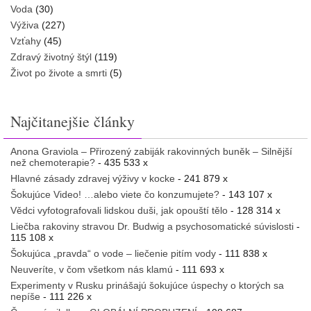
Voda
(30)
Výživa
(227)
Vzťahy
(45)
Zdravý životný štýl
(119)
Život po živote a smrti
(5)
Najčitanejšie články
Anona Graviola – Přirozený zabiják rakovinných buněk – Silnější
než chemoterapie?
- 435 533 x
Hlavné zásady zdravej výživy v kocke
- 241 879 x
Šokujúce Video! …alebo viete čo konzumujete?
- 143 107 x
Vědci vyfotografovali lidskou duši, jak opouští tělo
- 128 314 x
Liečba rakoviny stravou Dr. Budwig a psychosomatické súvislosti
-
115 108 x
Šokujúca „pravda“ o vode – liečenie pitím vody
- 111 838 x
Neuveríte, v čom všetkom nás klamú
- 111 693 x
Experimenty v Rusku prinášajú šokujúce úspechy o ktorých sa
nepíše
- 111 226 x