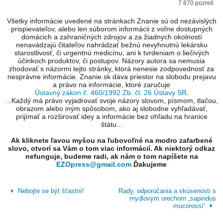
7 870 pozretí
Všetky informácie uvedené na stránkach Znanie sú od nezávislých
prispievateľov, alebo len súborom informácii z voľne dostupných
domácich a zahraničných zdrojov a za žiadnych okolností
nenavádzajú čitateľov nahrádzať bežnú nevyhnutnú lekársku
starostlivosť, či urgentnú medicínu, ani k tvrdeniam o liečivých
účinkoch produktov, či postupov. Názory autora sa nemusia
zhodovať s názormi tejto stránky, ktorá nenesie zodpovednosť za
nesprávne informácie. Znanie.sk dáva priestor na slobodu prejavu
a právo na informácie, ktoré zaručuje
Ústavný zákon č. 460/1992 Zb. čl. 26 Ústavy SR
.
...Každý má právo vyjadrovať svoje názory slovom, písmom, tlačou,
obrazom alebo iným spôsobom, ako aj slobodne vyhľadávať,
prijímať a rozširovať idey a informácie bez ohľadu na hranice
štátu...
Ak kliknete ľavou myšou na ľubovoľné na modro zafarbené
slovo, otvorí sa Vám o tom viac informácií. Ak niektorý odkaz
nefunguje, budeme radi, ak nám o tom napíšete na
EZOpress@gmail.com
Ďakujeme
Nebojte se být šťastní!
Rady, odporúčania a skúsenosti s
mydlovým orechom „sapindus
mucorossi“