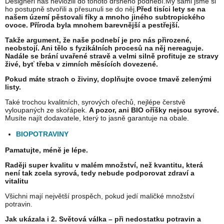
Designéři nás nevložili do tohoto drsného podnebí.My sami jsme si
ho postupně stvořili a přesunuli se do něj.
Před tisíci lety se na
našem území pěstovali fíky a mnoho jiného subtropického
ovoce. Příroda byla mnohem barevnější a pestřejší.
Takže argument, že naše podnebí je pro nás přirozené,
neobstojí. Ani tělo s fyzikálních procesů na něj nereaguje.
Nadále se brání uvařené stravě a velmi silně profituje ze stravy
živé, byť třeba v zimních měsících dovezené.
Pokud máte strach o živiny, doplňujte ovoce tmavě zelenými
listy.
Také trochou kvalitních, syrových ořechů, nejlépe čerstvě
vyloupaných ze skořápek.
A pozor, ani BIO oříšky nejsou syrové.
Musíte najít dodavatele, který to jasně garantuje na obale.
BIOPOTRAVINY
Pamatujte, méně je lépe.
Raději super kvalitu v malém množství, než kvantitu, která
není tak zcela syrová, tedy nebude podporovat zdraví a
vitalitu
Všichni mají největší prospěch, pokud jedí maličké množství
potravin.
Jak ukázala i 2. Světová válka – při nedostatku potravin a