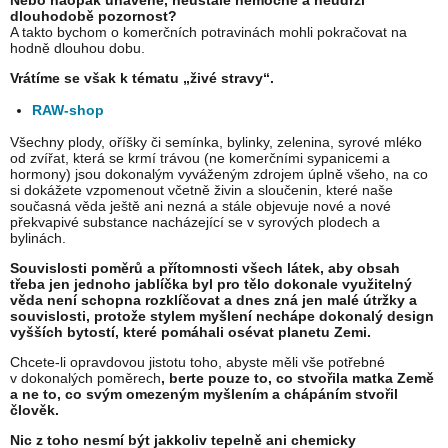
Nebo naopak unavené, neustále nemocné a neudrží
dlouhodobě pozornost?
A takto bychom o komerčních potravinách mohli pokračovat na
hodně dlouhou dobu.
Vrátíme se však k tématu „živé stravy“.
RAW-shop
Všechny plody, oříšky či semínka, bylinky, zelenina, syrové mléko
od zvířat, která se krmí trávou (ne komerčními sypanicemi a
hormony) jsou dokonalým vyváženým zdrojem úplně všeho, na co
si dokážete vzpomenout včetně živin a sloučenin, které naše
současná věda ještě ani nezná a stále objevuje nové a nové
překvapivé substance nacházející se v syrových plodech a
bylinách.
Souvislosti poměrů a přítomnosti všech látek, aby obsah
třeba jen jednoho jablíčka byl pro tělo dokonale využitelný
věda není schopna rozklíčovat a dnes zná jen malé útržky a
souvislosti, protože stylem myšlení nechápe dokonalý design
vyšších bytostí, které pomáhali osévat planetu Zemi.
Chcete-li opravdovou jistotu toho, abyste měli vše potřebné
v dokonalých poměrech
, berte pouze to, co stvořila matka Země
a ne to, co svým omezeným myšlením a chápáním stvořil
člověk.
Nic z toho nesmí být jakkoliv tepelně ani chemicky