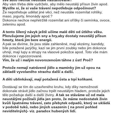
své auto nechat neustále nastartované?
Aby vám třeba déle vydrželo, aby mělo neustálý přísun živin apod.
Myslíte si, že si vaše trávení nepotřebuje odpočinout?
Že nepotřebuje udělat jiné věci, než neustále rozemílat rohlíky,
maso, jogurty, limonády apod.?
Dokonce nechce nepřetržitě rozemílat ani oříšky či semínka, ovoce,
zeleninu apod.
A tento šílený návyk ještě učíme malé děti od útlého věku.
Přerušujeme jim jejich sny a hry,aby dostaly neustálý přísun
hmoty, která jim bere energii.
A pak se divíme, že jsou stále zahleněné, mají ekzémy, kandidy,
bíle potažené jazýčky, kazí se jim první zoubky nebo jim dokonce
uhnijí, mají lupy a strupy na vlasové pokožce apod. Toto vše mám
dokonce i vypozorované.
Vím, že už i malým novorozencům táhne z úst! Proč?
Protože nemají natrávené jídlo a maminky jim už cpou na
základě vyvolaného strachu další a další.
A děti ublinkávají, mají potažená ústa a trpí kolikami.
Dostávají se tím do uzavřeného kruhu, kdy díky nemožnosti
dokonale strávit jídlo začnou trpět neustálým hladem, protože jejich
tělo požaduje další a další živiny.
A tak se stáváme už od mala
neustálými požírači jídla jen proto, že máme nedostatek živin
kvůli špatnému trávení, zato přebytek odpadů, který se ukládá
v podobě tuků, nebo jiných usazenin ( na první pohled
neviditelných)- viz. paradox hubených lidí.