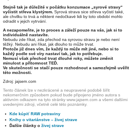
Stejně tak je důležité v počátku konzumace „syrové stravy“
vyčistit střeva klystýrem.
Syrová strava sice střeva vyčistí také,
ale chvilku to trvá a některé nedočkavé lidi by toto období mohlo
odradit v jejich vytrvání.
A nezapomeňte, je to proces a záleží pouze na vás, jak si to
individuálně nastavíte.
Nebudu zde říkat, zda přechod na syrovou stravu je nebo není
těžký. Nebudu ani říkat, jak dlouho to může trvat.
Protože již dnes vím, že každý to může mít jiné, nebo si to
každý podle své víry nastaví tak, jak to potřebuje.
Nemusí však přechod trvat dlouhé roky, můžete změnit
minulost a přítomnost TEĎ.
Ve skutečnosti se stačí pouze rozhodnout a samozřejmě uvěřit
této možnosti.
Zdroj: jajsem.com
Tento článek lze v nezkrácené a neupravené podobě šířit
nekomerčním způsobem pokud bude připojeno jméno autora s
aktivním odkazem na tyto stránky www.jajsem.com a všemi dalšími
uvedenými zdroji, včetně celé této poznámky.
Kde kúpiť RAW potraviny
Knihy o vitariánstve – živej strave
Ďalšie články o
živej strave