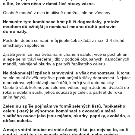
cítíte, že vám něco v rámci živé stravy vázne.
Osobně mnohé z nich intuitivně dodržuji, ale ne všechny.
Nemusíte tyto kombinace brát příliš dogmaticky, protože
mnohem důležitější je nemíchat mnoho druhů potravin
dohromady.
Poslední dobou se např. můj jídelníček skládá z max. 3-4 druhů
smíchaných společně.
Zjistila jsem, že než třeba na míchaném salátu, více si pochutnám
a lépe se mi tráví večerní jídlo v podobě oloupaných, namočených
mandlí, nakrájené okurky a pár tyčí řapíkatého celeru.
Nejdokonalejší způsob stravování je však monostrava.
K tomu
se ale musí člověk nejdříve postupnými krůčky dopracovat. Nejvíce
monostravu vyhledávají malé děti, které ji volí automaticky.
Osobně však kořenovou zeleninu vůbec nejím.Jednou, dvakrát do
roka si udělám sushi, jehož součástí je celer, a párkrát do roka
sním fenykl.
Zeleninu spíše pojímám ve formě zelených listů, řapíkatého
celeru (který je výbornou kombinací s ovocem) a méně
sladkého ovoce jako jsou rajčata, okurky, papriky, avokádo, a
občas cuketa.
A moje vnitřní intuice mi stále častěji říká, jez nejvíce to, co ti
chutná, aniž bys to musela nějak dochutit, nebo smíchat