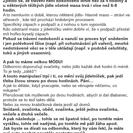
Zjistilo se, že trávení není dokončeno dříve než za 4 hodiny a
u některých těžkých jídle včetně masa trvá i více než 6-8
hodin.
A to nemluvím o době, kterou některé jídlo- hlavně maso – stráví ve
střevech , kde též prochází hnilobným procesem.
Specifický zápach v podpaží a z nohou o tom vypovídá.
Kdo odstranil maso z jídelníčku velmi dobře ví, že v podpaží přestal
mít hořko-kyselý zápach.
Pokud se trávení nedokončí a naruší se proces byť snědením
i jen polévkové lžíce (např. při ochutnávání při vaření), mnohé
nedotrávené věci se v těle ukládají (např. v podobě celulitidy,
tuků a jiných usazenin).
A pak tu máme velkou MÓDU!
Odborníci doporučují svačinky, nebo jídlo každé dvě hodni či méně.
To je tedy „zátěž“!
A touto manipulací trpí i ti, co mění svůj jídelníček, pak jedí
třeba živou stravu po dvou hodinách. Páni…
A jak to děláte, když pracujete, nebo se věnujete něčemu, co
milujete?
Přerušovat tok myšlenek po dvou hodinách, abych si dal dlabanec,
protože se to teď takto dělá.
Nebo za mnou krabičková dieta jezdí až domů.
Snídaně, svačinka, oběd, svačinka, ještě jedna svačinka,
večeře a druhá večeře.
A pak následuje … tohle se mi špatně tráví, po tomhle mám
vyrážku, tohle mě nadýmá, po tomhle mě pálí žáha apod.
Jak byste se dívali na odborníka, který by vám řekl, že máte