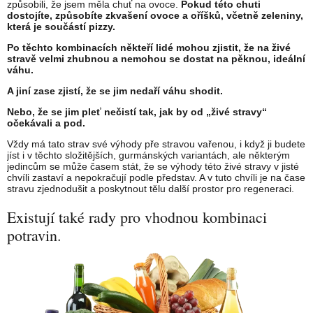
způsobili, že jsem měla chuť na ovoce.
Pokud této chuti
dostojíte, způsobíte zkvašení ovoce a oříšků, včetně zeleniny,
která je součástí pizzy.
Po těchto kombinacích někteří lidé mohou zjistit, že na živé
stravě velmi zhubnou a nemohou se dostat na pěknou, ideální
váhu.
A jiní zase zjistí, že se jim nedaří váhu shodit.
Nebo, že se jim pleť nečistí tak, jak by od „živé stravy“
očekávali a pod.
Vždy má tato strav své výhody pře stravou vařenou, i když ji budete
jíst i v těchto složitějších, gurmánských variantách, ale některým
jedincům se může časem stát, že se výhody této živé stravy v jisté
chvíli zastaví a nepokračují podle představ. A v tuto chvíli je na čase
stravu zjednodušit a poskytnout tělu další prostor pro regeneraci.
Existují také rady pro vhodnou kombinaci
potravin.