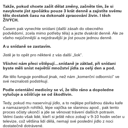
Takže, pokud chcete začít dělat změny, začněte tím, že si
navyknete jíst zpočátku pouze 3 krát denně a zajistíte svému
tělo dostatek času na dokonalé zpracování živin. I těch
ŽIVÝCH.
Časem pak vynechte snídani (další zásah do obecného
podvědomí, zcela mimo potřeby těla) a jezte dvakrát denně. Ale ze
všeho nejúčinnější a nejzdravější je jíst pouze jednou denně.
A u snídaně se zastavím
.
Jistě je to opět pro některé z vás další „šok“.
Všichni nám přeci vštěpují…snídaně je základ, při snídani
byste měli sníst největší množství jídla za celý den a pod.
Ale tělo funguje poněkud jinak, než nám „komerční odborníci“ ve
své neznalosti podstrkují.
Podle orientální medicíny se ví, že tělo ráno a dopoledne
vylučuje a očišťuje se od škodlivin.
Tedy, pokud mu naservíruji jídlo, a to nejlépe pořádnou dávku kafe
a namazaných rohlíků, lépe vajíčka se slaninou apod., pak tento
proces očisty ukončí a jde se věnovat trávení dalších potravin.
Velmi často však lidé, kteří si ještě něco zobají v 9-10 hodin večer u
televize, což většina lidí dělá, nemají své poslední jídlo z noci
dostatečně dotrávené.