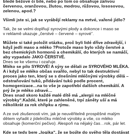
bledě béžové či bílé, nebo po tom co obsahuje zářivou
červenou, oranžovou, žlutou, modrou, růžovou, lososovou,
zelenou, apod.?
Všimli jste si, jak se vyrábějí reklamy na mrtvé, vařené jídlo?
Tak, že se velmi doplňují syrovými plody a dokonce i maso se
v reklamě ukazuje „čerstvé – červené – syrové“.
Můžete si také položit otázku, proč byli lidé dříve zdravější, i
když jedli maso a mléko ?Protože maso bylo vždy čerstvé a
bez chemických hormonů a chemikálií, do kterých se namáčí,
aby vypadalo JAKO ČERSTVÉ.
Dnes se ke všemu i ozařuje.
Mléko se pilo SYROVÉ! A sýry se dělali ze SYROVÉHO MLÉKA.
A i když se mléko občas svařilo, nebyl to tak destruktivní
proces jako ten, který se s dnešními mléčnými výrobky dělá –
odstraňování tuků, přidávání tuků podle procent,
homogenizace…na to vše je zapotřebí dalších chemikálií. A
prý že je mléko zdravé…
Dnes snad skoro každé malé dítě má „alergii na mléčné
výrobky“.Každé, které je zahleněné, trpí záněty uší a má
několikrát za rok chřipku a rýmu.
A ze své zkušenosti vím, jak je neuvěřitelně prospěšné malým
dětem vyřadit z jídelníčku mléčné výrobky a vše, co mléko
obsahuje (komerční pečivo). Alespoň na nějaký čas…rok, pár let.
Kde se tedy bere „logika“, že se bojíte do svého těla dostávat