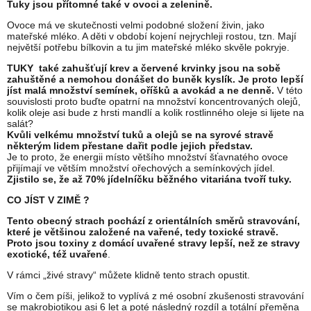
Tuky jsou přítomné také v ovoci a zelenině.
Ovoce má ve skutečnosti velmi podobné složení živin, jako
mateřské mléko. A děti v období kojení nejrychleji rostou, tzn. Mají
největší potřebu bílkovin a tu jim mateřské mléko skvěle pokryje.
TUKY také zahušťují krev a červené krvinky jsou na sobě
zahuštěné a nemohou donášet do buněk kyslík. Je proto lepší
jíst malá množství semínek, oříšků a avokád a ne denně.
V této
souvislosti proto buďte opatrní na množství koncentrovaných olejů,
kolik oleje asi bude z hrsti mandlí a kolik rostlinného oleje si lijete na
salát?
Kvůli velkému množství tuků a olejů se na syrové stravě
některým lidem přestane dařit podle jejich představ.
Je to proto, že energii místo většího množství šťavnatého ovoce
přijímají ve větším množství ořechových a semínkových jídel.
Zjistilo se, že až 70% jídelníčku běžného vitariána tvoří tuky.
CO JÍST V ZIMĚ ?
Tento obecný strach pochází z orientálních směrů stravování,
které je většinou založené na vařené, tedy toxické stravě.
Proto jsou toxiny z domácí uvařené stravy lepší, než ze stravy
exotické, též uvařené
.
V rámci „živé stravy“ můžete klidně tento strach opustit.
Vím o čem píši, jelikož to vyplívá z mé osobní zkušenosti stravování
se makrobiotikou asi 6 let a poté následný rozdíl a totální přeměna