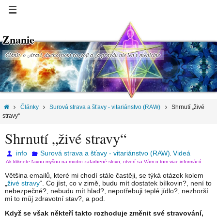
Znanie
Články o zdraví, duchovnom rozvoji a za pravdu nie len v medicíne.
Články
Surová strava a šťavy - vitariánstvo (RAW)
Shrnutí „živé
stravy“
Shrnutí „živé stravy“
info
Surová strava a šťavy - vitariánstvo (RAW)
Videá
,
Ak kliknete ľavou myšou na modro zafarbené slovo, otvorí sa Vám o tom viac informácií.
Většina emailů, které mi chodí stále častěji, se týká otázek kolem
„
živé stravy
“. Co jíst, co v zimě, budu mít dostatek bílkovin?, není to
nebezpečné?, nebudu mít hlad?, nepotřebuji teplé jídlo?, nezhorší
mi to můj zdravotní stav?, a pod.
Když se však někteří takto rozhoduje změnit své stravování,