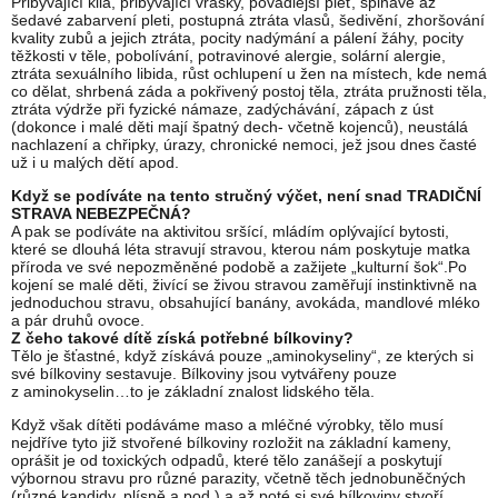
Přibývající kila, přibývající vrásky, povadlejší pleť, špinavé až
šedavé zabarvení pleti, postupná ztráta vlasů, šedivění, zhoršování
kvality zubů a jejich ztráta, pocity nadýmání a pálení žáhy, pocity
těžkosti v těle, pobolívání, potravinové alergie, solární alergie,
ztráta sexuálního libida, růst ochlupení u žen na místech, kde nemá
co dělat, shrbená záda a pokřivený postoj těla, ztráta pružnosti těla,
ztráta výdrže při fyzické námaze, zadýchávání, zápach z úst
(dokonce i malé děti mají špatný dech- včetně kojenců), neustálá
nachlazení a chřipky, úrazy, chronické nemoci, jež jsou dnes časté
už i u malých dětí apod.
Když se podíváte na tento stručný výčet, není snad TRADIČNÍ
STRAVA NEBEZPEČNÁ?
A pak se podíváte na aktivitou sršící, mládím oplývající bytosti,
které se dlouhá léta stravují stravou, kterou nám poskytuje matka
příroda ve své nepozměněné podobě a zažijete „kulturní šok“.Po
kojení se malé děti, živící se živou stravou zaměřují instinktivně na
jednoduchou stravu, obsahující banány, avokáda, mandlové mléko
a pár druhů ovoce.
Z čeho takové dítě získá potřebné bílkoviny?
Tělo je šťastné, když získává pouze „aminokyseliny“, ze kterých si
své bílkoviny sestavuje. Bílkoviny jsou vytvářeny pouze
z aminokyselin…to je základní znalost lidského těla.
Když však dítěti podáváme maso a mléčné výrobky, tělo musí
nejdříve tyto již stvořené bílkoviny rozložit na základní kameny,
oprášit je od toxických odpadů, které tělo zanášejí a poskytují
výbornou stravu pro různé parazity, včetně těch jednobuněčných
(různé kandidy, plísně a pod.) a až poté si své bílkoviny stvoří