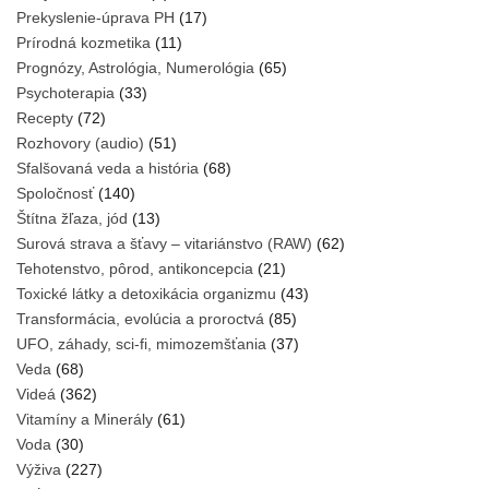
Prekyslenie-úprava PH
(17)
Prírodná kozmetika
(11)
Prognózy, Astrológia, Numerológia
(65)
Psychoterapia
(33)
Recepty
(72)
Rozhovory (audio)
(51)
Sfalšovaná veda a história
(68)
Spoločnosť
(140)
Štítna žľaza, jód
(13)
Surová strava a šťavy – vitariánstvo (RAW)
(62)
Tehotenstvo, pôrod, antikoncepcia
(21)
Toxické látky a detoxikácia organizmu
(43)
Transformácia, evolúcia a proroctvá
(85)
UFO, záhady, sci-fi, mimozemšťania
(37)
Veda
(68)
Videá
(362)
Vitamíny a Minerály
(61)
Voda
(30)
Výživa
(227)