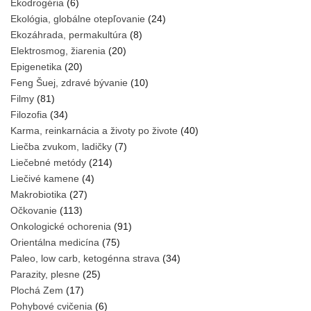
Ekodrogéria
(6)
Ekológia, globálne otepľovanie
(24)
Ekozáhrada, permakultúra
(8)
Elektrosmog, žiarenia
(20)
Epigenetika
(20)
Feng Šuej, zdravé bývanie
(10)
Filmy
(81)
Filozofia
(34)
Karma, reinkarnácia a životy po živote
(40)
Liečba zvukom, ladičky
(7)
Liečebné metódy
(214)
Liečivé kamene
(4)
Makrobiotika
(27)
Očkovanie
(113)
Onkologické ochorenia
(91)
Orientálna medicína
(75)
Paleo, low carb, ketogénna strava
(34)
Parazity, plesne
(25)
Plochá Zem
(17)
Pohybové cvičenia
(6)