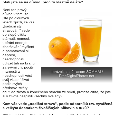
ptali jste se na důvod, proč to vlastně děláte?
Není ten pravý
důvod v tom, že
jste po dlouhých
letech zjistili, že vás
„tradiční styl
stravování“ vede
do slepé uličky
stárnutí, nemocí,
ubírání energie,
zhoršování myšlení
a pamatování si,
depresí,
neschopnosti
udržet tah na bránu
za svými cíli, pocity
marnosti a
obrázok so súhlasom SOMMAI /
neschopnosti vést
FreeDigitalPhotos.net
svůj vlastní život
podle svých
představ, ztráty
chuti do života a konečného strachu ze smrti, protože cítíte, že jste
si v životě nesplnili všechny své sny?
Kam vás vede „tradiční strava“, podle odborníků tzv. vyvážená
s velkým dostatkem živočišných bílkovin a tuků?