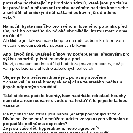
potraviny pocházející z přírodních zdrojů, které jsou po tisíce
let prověřené a přitom ani trochu neváháte nad tím krmit sebe
a své děti chemickými náhražkami potravin již od útlého
věku?
Namočili byste masíčko pro svého milovaného potomka před
tím, než ho osmažíte do nějaké chemikálie, kterou máte doma
na úklid?
Ale klidně jim takové maso koupíte na radu odborníků, kteří vám
vnucují ideologii potřeby živočišných bílkovin.
Ano, živočišné, uvařené bílkoviny potřebujeme, především pro
výživu parazitů, plísní, rakoviny a pod.
Drazí, s masem se dnes dělají hodně zajímavé procedury, než je
vám předloženo v úhledně zabalených balíčcích.
Stejné je to s pečivem ,které je z poloviny stvořeno
z chemikálií a staré hmoty skládající se ze starého pečiva a
jiných odporných součástí.
Také si doma pečete buchty, kam nastrkáte rok staré housky
namleté a rozmixované s vodou na těsto? A to je ještě ta lepší
varianta.
Má být snad tato forma jídla nabitá „energií podporující život“?
Divíte se, že se poté nemůžete udržet ve vysokých vibracích a
propadáte splínům a depresím?
Že jsou vaše děti hyperaktivní, nebo agresivní?