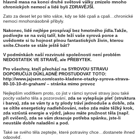
hlavně masa na konci druhé světové války zmizelo mnoho
chronických nemocí a lidé byli ZDRAVĚJŠÍ.
Zato za deset let po této válce, kdy se lidé cpali a cpali…chronické
nemoci mnohonásobně přibyly.
Nakonec, lidé nejlépe prospívají bez hmotného jídla.Takže,
podívejte se na svůj talíř, kde leží vaše syrová porce a
uvědomte si tu hojnost plnou fantastických živin, kterou
sníte.Chcete se stále ještě bát?
V podmínkách naší rozvinuté společnosti není problém
NEDOSTATEK VE STRAVĚ, ale PŘEBYTEK.
Pro všechny, kteří přechází na SYROVOU STRAVU
DOPORUČUJI DŮKLADNĚ PROSTUDOVAT TOTO:
http://www.jajsem.com/casto-kladene-otazky-syrova-strava-
80-10-10-dr-graham/ – stránka mimo provoz
Nejlepším vodítkem proto, co jíst v rámci syrové stravy jsou také
pocity vašeho těla a pozorování,
zda se vylepšuje pleť (struktura
i barva), zda se vám ty a ty plody tráví jednoduše a dobře, zda
se cítíte energeticky nadlehčováni, nebo zda máte těžký krok,
zda vzrůstá energie a výdrž, jakou máte pružnost těla (např.
při cvičení), zda se vám zkracuje potřeba spánku, jste-li
neustále dobře naladěni a pod.
Také se svého těla zeptejte, které potraviny chce…dostanete ihned
odpověď.