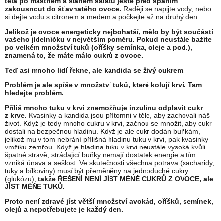
těla po mastném a slaném salátu ještě před spaním
zakousnout do šťavnatého
ovoce.
Raději se napijte vody, nebo
si dejte vodu s citronem a medem a počkejte až na druhý den.
Jelikož je ovoce energeticky nejbohatší, mělo by být součástí
vašeho jídelníčku v největším poměru. Pokud neustále bažíte
po velkém množství tuků (oříšky semínka, oleje a pod.),
znamená to, že máte málo cukrů z ovoce.
Teď asi mnoho lidí řekne, ale kandida se živý cukrem.
Problém je ale spíše v množství tuků, které kolují krví. Tam
hledejte problém.
Příliš mnoho tuku v krvi znemožňuje inzulínu odplavit cukr
z krve.
Kvasinky a kandida jsou přítomni v těle, aby zachovali náš
život. Když je tedy mnoho cukru v krvi, začnou se množit, aby cukr
dostali na bezpečnou hladinu. Když je ale cukr dodán buňkám,
jelikož mu v tom nebrání přílišná hladinu tuku v krvi, pak kvasinky
vmžiku zemřou. Když je hladina tuku v krvi neustále vysoká kvůli
špatné stravě, strádající buňky nemají dostatek energie a tím
vzniká únava a sešlost. Ve skutečnosti všechna potrava (sacharidy,
tuky a bílkoviny) musí být přeměněny na jednoduché cukry
(glukózu),
takže ŘEŠENÍ NENÍ JÍST MÉNĚ CUKRŮ Z OVOCE, ale
JÍST MÉŇE TUKŮ.
Proto není zdravé jíst větší množství avokád, oříšků, semínek,
olejů a nepotřebujete je každý den.