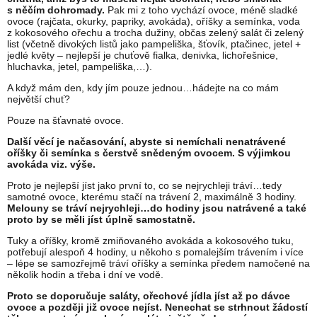
s něčím dohromady.
Pak mi z toho vychází ovoce, méně sladké
ovoce (rajčata, okurky, papriky, avokáda), oříšky a semínka, voda
z kokosového ořechu a trocha dužiny, občas zelený salát či zelený
list (včetně divokých listů jako pampeliška, šťovík, ptačinec, jetel +
jedlé květy – nejlepší je chuťově fialka, denivka, lichořešnice,
hluchavka, jetel, pampeliška,…).
A když mám den, kdy jím pouze jednou…hádejte na co mám
největší chuť?
Pouze na šťavnaté ovoce.
Další věcí je načasování, abyste si nemíchali nenatrávené
oříšky či semínka s čerstvě snědeným ovocem. S výjimkou
avokáda viz. výše.
Proto je nejlepší jíst jako první to, co se nejrychleji tráví…tedy
samotné ovoce, kterému stačí na trávení 2, maximálně 3 hodiny.
Melouny se tráví nejrychleji…do hodiny jsou natrávené a také
proto by se měli jíst úplně samostatně.
Tuky a oříšky, kromě zmiňovaného avokáda a kokosového tuku,
potřebují alespoň 4 hodiny, u někoho s pomalejším trávením i více
– lépe se samozřejmě tráví oříšky a semínka předem namočené na
několik hodin a třeba i dní ve vodě.
Proto se doporučuje saláty, ořechové jídla jíst až po dávce
ovoce a později již ovoce nejíst. Nenechat se strhnout žádostí