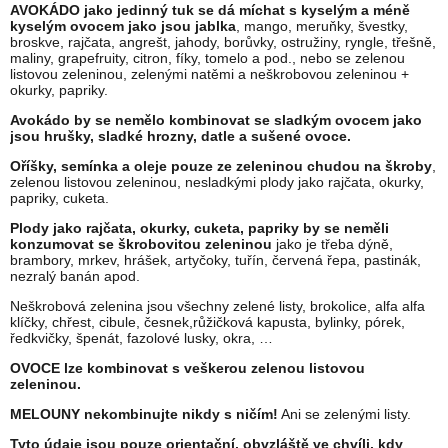
AVOKÁDO jako jedinný tuk se dá míchat s kyselým a méně
kyselým ovocem jako jsou jablka
, mango, meruňky, švestky,
broskve, rajčata, angrešt, jahody, borůvky, ostružiny, ryngle, třešně,
maliny, grapefruity, citron, fíky, tomelo a pod., nebo se zelenou
listovou zeleninou, zelenými natěmi a neškrobovou zeleninou +
okurky, papriky.
Avokádo by se nemělo kombinovat se sladkým ovocem jako
jsou hrušky, sladké hrozny, datle a sušené ovoce.
Oříšky, semínka a oleje pouze ze zeleninou chudou na škroby
,
zelenou listovou zeleninou, nesladkými plody jako rajčata, okurky,
papriky, cuketa.
Plody jako rajčata, okurky, cuketa, papriky by se neměli
konzumovat se škrobovitou zeleninou
jako je třeba dýně,
brambory, mrkev, hrášek, artyčoky, tuřín, červená řepa, pastinák,
nezralý banán apod.
Neškrobová zelenina jsou všechny zelené listy, brokolice, alfa alfa
klíčky, chřest, cibule, česnek,růžičková kapusta, bylinky, pórek,
ředkvičky, špenát, fazolové lusky, okra, …
OVOCE lze kombinovat s veškerou zelenou listovou
zeleninou.
MELOUNY nekombinujte nikdy s ničím!
Ani se zelenými listy.
Tyto údaje jsou pouze orientační, obvzláště ve chvíli, kdy