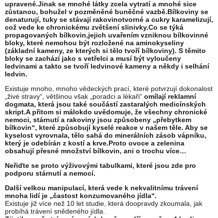
upravené.Jinak se mnohé látky zcela vytratí a mnohé sice
zůstanou, bohužel v pozměněné buněčné vazbě.Bílkoviny se
denaturují, tuky se stávají rakovinotvorné a cukry karamelizují,
což vede ke chronickému zvětšení slinivky.Co se týká
propagovaných bílkovin,jejich uvařením vzniknou bílkovinné
bloky, které nemohou být rozložené na aminokyseliny
(základní kameny, ze kterých si tělo tvoří bílkoviny). S těmito
bloky se zachází jako s vetřelci a musí být vyloučeny
ledvinami a takto se tvoří ledvinové kameny a někdy i selhání
ledvin.
Existuje mnoho, mnoho vědeckých prací, které potvrzují dokonalost
„živé stravy“, většinou však „poradci a lékaři“
omílají reklamní
dogmata, která jsou také součástí zastaralých medicínských
skript.A přitom si málokdo uvědomuje, že všechny chronické
nemoci, stárnutí a rakoviny jsou způsobeny „přebytkem
bílkovin“, které způsobují kyselé reakce v našem těle. Aby se
kyselost vyrovnala, tělo sahá do minerálních zásob vápníku,
který je odebírán z kostí a krve.Proto ovoce a zelenina
obsahují přesné množství bílkovin, ani o trochu více…
Neřiďte se proto výživovými tabulkami, které jsou zde pro
podporu stárnutí a nemocí.
Další velkou manipulací, která vede k nekvalitnímu trávení
mnoha lidí je „častost konzumovaného jídla“.
Existuje již více než 10 let studie, která doopravdy zkoumala, jak
probíhá trávení snědeného jídla.