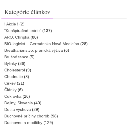
Kategórie článkov
! Akcie !
(2)
"Konšpiračné teórie"
(137)
ARO, Chrípka
(80)
BIO-logická – Germánska Nová Medicína
(28)
Breathariánstvo, pránická výživa
(6)
Brušné tance
(5)
Bylinky
(36)
Cholesterol
(9)
Chudnutie
(8)
Cirkev
(21)
Články
(6)
Cukrovka
(26)
Dejiny, Slovania
(40)
Deti a výchova
(29)
Duchovné príčiny chorôb
(98)
Duchovno a modlitby
(129)