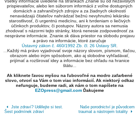
Všetky informácie uvedené na stránkach Znanie sú od nezávislých
prispievateľov, alebo len súborom informácii z voľne dostupných
domácich a zahraničných zdrojov a za žiadnych okolností
nenavádzajú čitateľov nahrádzať bežnú nevyhnutnú lekársku
starostlivosť, či urgentnú medicínu, ani k tvrdeniam o liečivých
účinkoch produktov, či postupov. Názory autora sa nemusia
zhodovať s názormi tejto stránky, ktorá nenesie zodpovednosť za
nesprávne informácie. Znanie.sk dáva priestor na slobodu prejavu
a právo na informácie, ktoré zaručuje
Ústavný zákon č. 460/1992 Zb. čl. 26 Ústavy SR
.
...Každý má právo vyjadrovať svoje názory slovom, písmom, tlačou,
obrazom alebo iným spôsobom, ako aj slobodne vyhľadávať,
prijímať a rozširovať idey a informácie bez ohľadu na hranice
štátu...
Ak kliknete ľavou myšou na ľubovoľné na modro zafarbené
slovo, otvorí sa Vám o tom viac informácií. Ak niektorý odkaz
nefunguje, budeme radi, ak nám o tom napíšete na
EZOpress@gmail.com
Ďakujeme
Jste zdraví? Udělejte si test.
Naše porodnictví je původcem
Šest podmínek zdraví
traumat a nástrojem totality