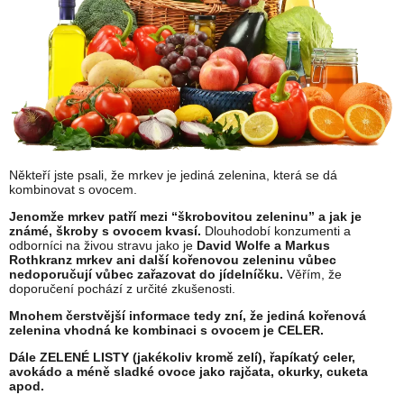
Někteří jste psali, že mrkev je jediná zelenina, která se dá
kombinovat s ovocem.
Jenomže mrkev patří mezi “škrobovitou zeleninu” a jak je
známé, škroby s ovocem kvasí.
Dlouhodobí konzumenti a
odborníci na živou stravu jako je
David Wolfe a Markus
Rothkranz mrkev ani další kořenovou zeleninu vůbec
nedoporučují vůbec zařazovat do jídelníčku.
Věřím, že
doporučení pochází z určité zkušenosti.
Mnohem čerstvější informace tedy zní, že jediná kořenová
zelenina vhodná ke kombinaci s ovocem je CELER.
Dále ZELENÉ LISTY (jakékoliv kromě zelí), řapíkatý celer,
avokádo a méně sladké ovoce jako rajčata, okurky, cuketa
apod.