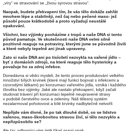
„víry“ ve stravování se „živou syrovou stravou“.
Naopak, budete překvapeni tím, že vás tělo dokáže zahřát
mnohem lépe a stabilněji, než čaj nebo pečené maso- jež
působí pouze krátkodobě a proto vyžadují neustálé
opakování.
Všichni, bez výjimky pocházíme z tropů a naše DNA si tento
původ pamatuje. Ve skutečnosti naše DNA velmi silně
pozitivně reaguje na potraviny, kterými jsme se původně živili
a které nebyly tepelně ani jinak upraveny.
Zato si naše DNA ani po tisíciletí nezvykla na vařené jídlo –
byť z domácích zdrojů, na které reaguje tělo hystericky a
považuje ho za zdroj infekce.
Donedávna si vědci mysleli, že tento proces produkování velkého
množství bílých krvinek (které mají funkci bojovat s infekcemi a
cizorodými látkami) po konzumaci vařeného jídla, vzniká i každého
člověka bez výjimky. Jaké ale nastalo překvapení, když začali
studovat trávení při konzumaci tepelně neupravené stravy
v podobě čerstvého ovce a zeleniny. Náš tělesný systém
nezalarmoval pohotovost a bílé krvinky nadbytečně netvořil.
Nepřijde vám divné, že po tak dlouhé době, co se lidstvo
vařenou, maso-škrobovitou stravou živí, si tělo nezvyklo a
nepřizpůsobilo se?
Ale tzv. odborníci vám jistě říkají pravý opak.