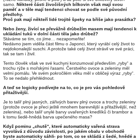
samo.
Některé části živočišných bílkovin však mají svou
paměť a v těle mají tendenci chovat se podle své původní
předlohy.
Proč pak mají někteří lidé trojité špeky na břiše jako prasátka?
Nebo ženy, živící se převážně drůbežím masem mají tendenci k
ukládání tuků v dolní části těla jako drůbež?
Stáváme se tím, co jíme… nezapomeňte!
Nedávno jsem viděla část filmu o Japonci, který vyrábí celý život to
nejdokonalejší suschi. A protože také celý život strávil ve své práci,
tak se tam i živil.
Tento člověk však ve své kuchyni konzumoval především „ryby“ a
trochu rýže s mořskými řasami. Čerstvého ovoce a zeleniny měl
velmi pomálu. Ve svém pokročilém věku měl v obličeji výraz „ryby“.
To se nedalo přehlédnout.
A teď se logicky podívejte na to, co je pro vás pohledově
přitažlivější.
Je to talíř plný jasných, zářivých barev plný ovoce a trochy zeleniny
(protože ovoce je přeci ještě mnohem barevnější a přitažlivější, než
zelenina), nebo talíř unylé barvy uvařených knedlíků či brambor a
k tomu šedě-hnědá barva upečeného masa?
Když pominu „chutě“, které automaticky vařená strava
vyvolává z důvodu závislosti, po jakém obalu v obchodě
byste automaticky sáhli- po tom, co se skládá z šedé, hnědé a