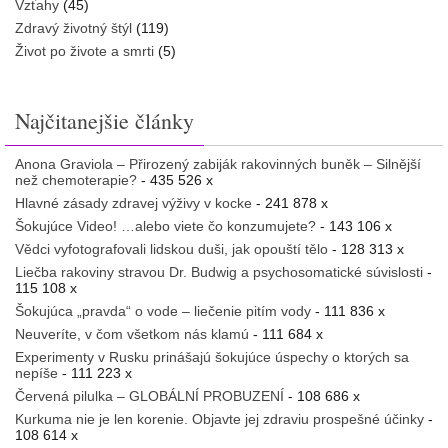
Vzťahy
(45)
Zdravý životný štýl
(119)
Život po živote a smrti
(5)
Najčitanejšie články
Anona Graviola – Přirozený zabiják rakovinných buněk – Silnější
než chemoterapie?
- 435 526 x
Hlavné zásady zdravej výživy v kocke
- 241 878 x
Šokujúce Video! …alebo viete čo konzumujete?
- 143 106 x
Vědci vyfotografovali lidskou duši, jak opouští tělo
- 128 313 x
Liečba rakoviny stravou Dr. Budwig a psychosomatické súvislosti
-
115 108 x
Šokujúca „pravda“ o vode – liečenie pitím vody
- 111 836 x
Neuveríte, v čom všetkom nás klamú
- 111 684 x
Experimenty v Rusku prinášajú šokujúce úspechy o ktorých sa
nepíše
- 111 223 x
Červená pilulka – GLOBÁLNÍ PROBUZENÍ
- 108 686 x
Kurkuma nie je len korenie. Objavte jej zdraviu prospešné účinky
-
108 614 x