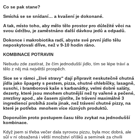
Co se pak stane?
Smíchá se se snídaní… a kvašení je dokonané.
A tak, místo toho, aby mělo tělo prostor pro důležité věci na
svou údržbu, je zaměstnáno další dávkou jedů a odpadů.
Dokonce i makrobiotika radí, abyste své první jídlo tělu
neposkytovali dříve, než v 9-10 hodin ráno.
KOMBINACE POTRAVIN
Nebudu zde zastírat, že čím jednodušší jídlo, tím se lépe tráví a
tělo z něj má největší prospěch.
Sice se v rámci „živé stravy“ dají připravit neskutečně chutná
jídla jako špagety s pestem, pizza, chutné chlebíčky, lasagně,
suschi, i bramborová kaše s karbanátky, velmi dobré saláty,
dezerty, které jsou mnohem chutnější než ty vařené a pečené,
zmrzliny apod., ale časem zjistíte, že trávení maximálně 3
ingrediencí probíhá zcela jinak, než trávení chutné pizzy, na
které je potřeba mnohem více různých produktů.
Doporučím proto postupem času tělo zvykat na jednodušší
kombinace.
Když jsem si třeba večer dala syrovou pizzu, byla moc dobrá, ale
sůl v ní obsažená i větší množství oříšků a semínek za chvíli