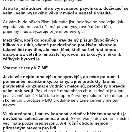
Jsou to jistě zdraví lidé s vyrovnanou psychikou, dožívající se
velmi, velmi vysokého věku v mládí a neustálé vitalitě.
Až vám bude někdo říkat, jak máte jíst, nejdříve se podívejte, jak
vypadá, zda mu září oči, má pevné rysy, rovné držení těla,
příjemný hlas a vyzařuje příjemnou energii.
Mezi těmi, kteří doporučují pravidelný přísun živočišných
bílkovin a tuků, včetně pravidelného používání alkoholu,
takové lidi nevidím, ale mezi těmi, kteří se živí rostlinnou
stravou a z většího množství syrovou, už takových několik
zářivých bytostí je.
Vraťme se tedy k ZIMĚ.
Jezte vše nejdokonalejší a nesyrovější, co máte po ruce. I
pomeranče, mandarinky, banány, a jiné produkty, kromě
pravidelné konzumace vodních melounů, protože ty opravdu
velmi ochlazují.
Pokud na ně máte občas chuť, klidně si je kupte,
já si v zimě tak 2-3 krát také koupím červený meloun- a to dokonce
i komerční…protože v BIO produkte se v zimě červený meloun
nevozí.
Ve skutečnosti, i mrkev koupená v zimě v běžném obchodu je
dovážená, zelená zelenina a pod
. Skoro vše je dovážené…místní
věci máte pouze přes sezónu.
A 4 roční období nejsou
přirozeným stavem pro lidi.