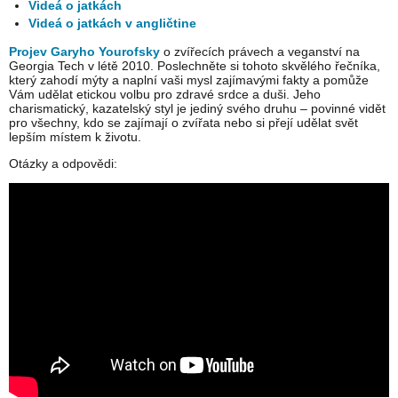
Videá o jatkách
Videá o jatkách v angličtine
Projev Garyho Yourofsky
o zvířecích právech a veganství na
Georgia Tech v létě 2010. Poslechněte si tohoto skvělého řečníka,
který zahodí mýty a naplní vaši mysl zajímavými fakty a pomůže
Vám udělat etickou volbu pro zdravé srdce a duši. Jeho
charismatický, kazatelský styl je jediný svého druhu – povinné vidět
pro všechny, kdo se zajímají o zvířata nebo si přejí udělat svět
lepším místem k životu.
Otázky a odpovědi: