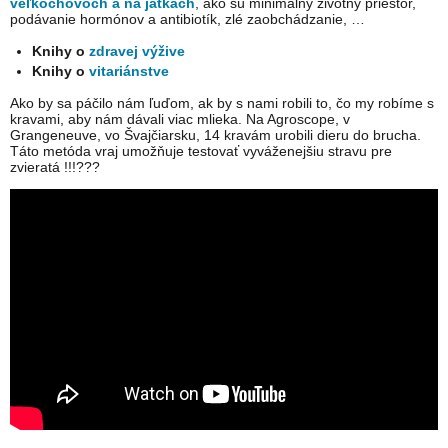
veľkochovoch a na jatkách
, ako sú minimálny životný priestor,
podávanie hormónov a antibiotík, zlé zaobchádzanie, …
Knihy o
zdravej výžive
Knihy o
vitariánstve
Ako by sa páčilo nám ľuďom, ak by s nami robili to, čo my robíme s
kravami, aby nám dávali viac mlieka. Na Agroscope, v
Grangeneuve, vo Švajčiarsku, 14 kravám urobili dieru do brucha.
Táto metóda vraj umožňuje testovať vyváženejšiu stravu pre
zvieratá !!!???