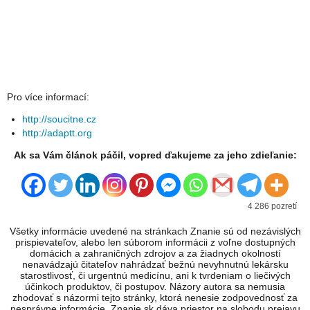
Pro více informací:
http://soucitne.cz
http://adaptt.org
Ak sa Vám článok páčil, vopred ďakujeme za jeho zdieľanie:
4 286 pozretí
Všetky informácie uvedené na stránkach Znanie sú od nezávislých
prispievateľov, alebo len súborom informácii z voľne dostupných
domácich a zahraničných zdrojov a za žiadnych okolností
nenavádzajú čitateľov nahrádzať bežnú nevyhnutnú lekársku
starostlivosť, či urgentnú medicínu, ani k tvrdeniam o liečivých
účinkoch produktov, či postupov. Názory autora sa nemusia
zhodovať s názormi tejto stránky, ktorá nenesie zodpovednosť za
nesprávne informácie. Znanie.sk dáva priestor na slobodu prejavu