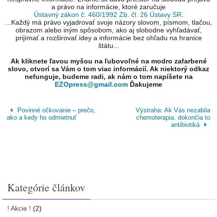
a právo na informácie, ktoré zaručuje
Ústavný zákon č. 460/1992 Zb. čl. 26 Ústavy SR
.
...Každý má právo vyjadrovať svoje názory slovom, písmom, tlačou,
obrazom alebo iným spôsobom, ako aj slobodne vyhľadávať,
prijímať a rozširovať idey a informácie bez ohľadu na hranice
štátu...
Ak kliknete ľavou myšou na ľubovoľné na modro zafarbené
slovo, otvorí sa Vám o tom viac informácií. Ak niektorý odkaz
nefunguje, budeme radi, ak nám o tom napíšete na
EZOpress@gmail.com
Ďakujeme
Povinné očkovanie – prečo,
Výstraha: Ak Vás nezabila
ako a kedy ho odmietnuť
chemoterapia, dokončia to
antibiotiká
Kategórie článkov
! Akcie !
(2)