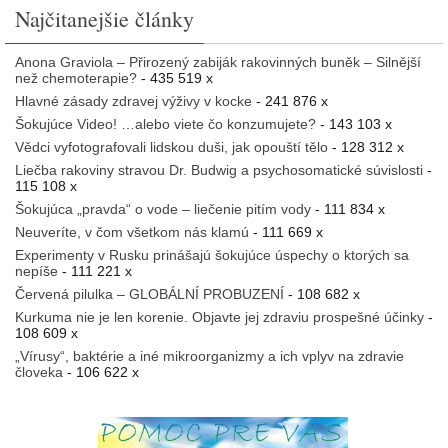
Najčitanejšie články
Anona Graviola – Přirozený zabiják rakovinných buněk – Silnější
než chemoterapie?
- 435 519 x
Hlavné zásady zdravej výživy v kocke
- 241 876 x
Šokujúce Video! …alebo viete čo konzumujete?
- 143 103 x
Vědci vyfotografovali lidskou duši, jak opouští tělo
- 128 312 x
Liečba rakoviny stravou Dr. Budwig a psychosomatické súvislosti
-
115 108 x
Šokujúca „pravda“ o vode – liečenie pitím vody
- 111 834 x
Neuveríte, v čom všetkom nás klamú
- 111 669 x
Experimenty v Rusku prinášajú šokujúce úspechy o ktorých sa
nepíše
- 111 221 x
Červená pilulka – GLOBÁLNÍ PROBUZENÍ
- 108 682 x
Kurkuma nie je len korenie. Objavte jej zdraviu prospešné účinky
-
108 609 x
„Vírusy“, baktérie a iné mikroorganizmy a ich vplyv na zdravie
človeka
- 106 622 x