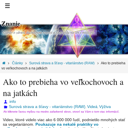
Znanie
Články o zdraví, duchovnom rozvoji a za pravdu nie len v medicíne.
Články
Surová strava a šťavy - vitariánstvo (RAW)
Ako to prebieha
vo veľkochovoch a na jatkách
Ako to prebieha vo veľkochovoch a
na jatkách
info
Surová strava a šťavy - vitariánstvo (RAW)
Videá
Výživa
,
,
Ak kliknete ľavou myšou na modro zafarbené slovo, otvorí sa Vám o tom viac informácií.
Video, ktoré videlo viac ako 6 000 000 ľudí, podnietilo mnohých stať
sa vegetariánom.
Poukazuje na nekalé praktiky vo