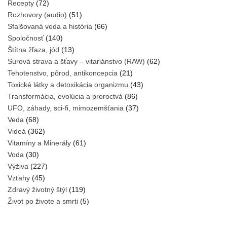
Recepty
(72)
Rozhovory (audio)
(51)
Sfalšovaná veda a história
(66)
Spoločnosť
(140)
Štítna žľaza, jód
(13)
Surová strava a šťavy – vitariánstvo (RAW)
(62)
Tehotenstvo, pôrod, antikoncepcia
(21)
Toxické látky a detoxikácia organizmu
(43)
Transformácia, evolúcia a proroctvá
(86)
UFO, záhady, sci-fi, mimozemšťania
(37)
Veda
(68)
Videá
(362)
Vitamíny a Minerály
(61)
Voda
(30)
Výživa
(227)
Vzťahy
(45)
Zdravý životný štýl
(119)
Život po živote a smrti
(5)