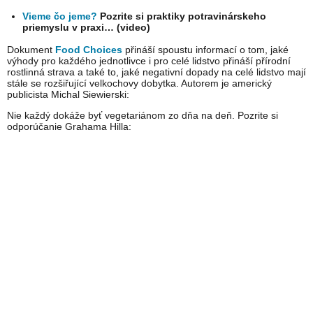
Vieme čo jeme?
Pozrite si praktiky potravinárskeho
priemyslu v praxi… (video)
Dokument
Food Choices
přináší spoustu informací o tom, jaké
výhody pro každého jednotlivce i pro celé lidstvo přináší přírodní
rostlinná strava a také to, jaké negativní dopady na celé lidstvo mají
stále se rozšiřující velkochovy dobytka. Autorem je americký
publicista Michal Siewierski:
Nie každý dokáže byť vegetariánom zo dňa na deň. Pozrite si
odporúčanie Grahama Hilla: