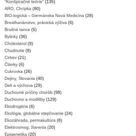
"Konšpiračné teórie"
(135)
ARO, Chrípka
(80)
BIO-logická – Germánska Nová Medicína
(28)
Breathariánstvo, pránická výživa
(6)
Brušné tance
(5)
Bylinky
(36)
Cholesterol
(9)
Chudnutie
(8)
Cirkev
(21)
Články
(6)
Cukrovka
(26)
Dejiny, Slovania
(40)
Deti a výchova
(29)
Duchovné príčiny chorôb
(98)
Duchovno a modlitby
(129)
Ekodrogéria
(6)
Ekológia, globálne otepľovanie
(24)
Ekozáhrada, permakultúra
(8)
Elektrosmog, žiarenia
(20)
Epigenetika
(20)