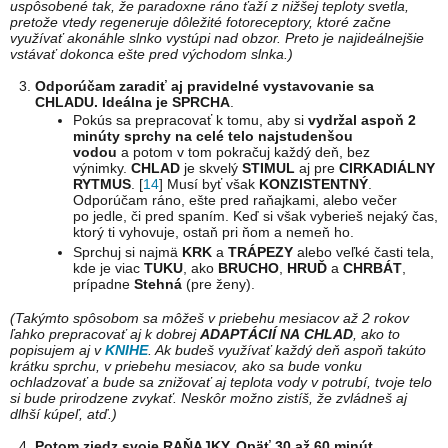
uspôsobené tak, že paradoxne ráno ťaží z nižšej teploty svetla,
pretože vtedy regeneruje dôležité fotoreceptory, ktoré začne
využívať akonáhle slnko vystúpi nad obzor. Preto je najideálnejšie
vstávať dokonca ešte pred východom slnka.)
Odporúčam zaradiť aj pravidelné vystavovanie sa
CHLADU. Ideálna je SPRCHA
.
Pokús sa prepracovať k tomu, aby si
vydržal aspoň 2
minúty sprchy na celé telo najstudenšou
vodou
a potom v tom pokračuj každý deň, bez
výnimky.
CHLAD
je skvelý
STIMUL
aj pre
CIRKADIÁLNY
RYTMUS
. [
14
] Musí byť však
KONZISTENTNÝ
.
Odporúčam ráno, ešte pred raňajkami, alebo večer
po jedle, či pred spaním. Keď si však vyberieš nejaký čas,
ktorý ti vyhovuje, ostaň pri ňom a nemeň ho.
Sprchuj si najmä
KRK
a
TRÁPEZY
alebo veľké časti tela,
kde je viac
TUKU
, ako
BRUCHO
,
HRUĎ
a
CHRBÁT
,
prípadne
Stehná
(pre ženy).
(Takýmto spôsobom sa môžeš v priebehu mesiacov až 2 rokov
ľahko prepracovať aj k dobrej
ADAPTÁCIÍ NA CHLAD
, ako to
popisujem aj v
KNIHE
. Ak budeš využívať každý deň aspoň takúto
krátku sprchu, v priebehu mesiacov, ako sa bude vonku
ochladzovať a bude sa znižovať aj teplota vody v potrubí, tvoje telo
si bude prirodzene zvykať. Neskôr možno zistíš, že zvládneš aj
dlhší kúpeľ, atď.)
Potom zjedz svoje RAŇAJKY. Opäť 30 až 60 minút