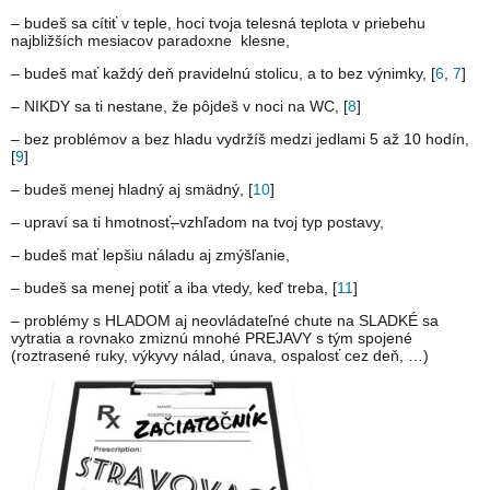
– budeš sa cítiť v teple, hoci tvoja telesná teplota v priebehu
najbližších mesiacov paradoxne klesne,
– budeš mať každý deň pravidelnú stolicu, a to bez výnimky, [
6
,
7
]
– NIKDY sa ti nestane, že pôjdeš v noci na WC, [
8
]
– bez problémov a bez hladu vydržíš medzi jedlami 5 až 10 hodín,
[
9
]
– budeš menej hladný aj smädný, [
10
]
– upraví sa ti hmotnosť
,
vzhľadom na tvoj typ postavy,
– budeš mať lepšiu náladu aj zmýšľanie,
– budeš sa menej potiť a iba vtedy, keď treba, [
11
]
– problémy s HLADOM aj neovládateľné chute na SLADKÉ sa
vytratia a rovnako zmiznú mnohé PREJAVY s tým spojené
(roztrasené ruky, výkyvy nálad, únava, ospalosť cez deň, …)