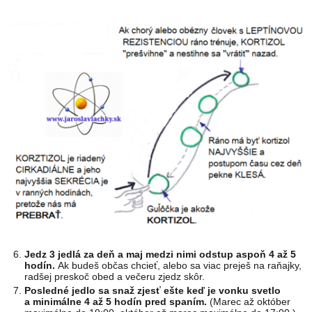
Jedz 3 jedlá za deň a maj medzi nimi odstup aspoň 4 až 5
hodín.
Ak budeš občas chcieť, alebo sa viac preješ na raňajky,
radšej preskoč obed a večeru zjedz skôr.
Posledné jedlo sa snaž zjesť ešte keď je vonku svetlo
a minimálne 4 až 5 hodín pred spaním.
(Marec až október