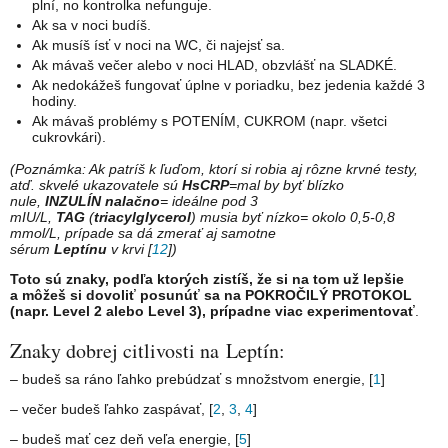
plní, no kontrolka nefunguje.
Ak sa v noci budíš.
Ak musíš ísť v noci na WC, či najejsť sa.
Ak mávaš večer alebo v noci HLAD, obzvlášť na SLADKÉ.
Ak nedokážeš fungovať úplne v poriadku, bez jedenia každé 3
hodiny.
Ak mávaš problémy s POTENÍM, CUKROM (napr. všetci
cukrovkári).
(Poznámka: Ak patríš k ľuďom, ktorí si robia aj rôzne krvné testy,
atď. skvelé ukazovatele sú
HsCRP
=mal by byť blízko
nule,
INZULÍN
nalačno
= ideálne pod 3
mIU/L,
TAG
(
triacylglycerol
) musia byť nízko= okolo 0,5-0,8
mmol/L, prípade sa dá zmerať aj samotne
sérum
Leptínu
v krvi
[
12
])
Toto sú znaky, podľa ktorých zistíš, že si na tom už lepšie
a môžeš si dovoliť posunúť sa na POKROČILÝ PROTOKOL
(napr. Level 2 alebo Level 3), prípadne viac experimentovať
.
Znaky dobrej citlivosti na Leptín:
– budeš sa ráno ľahko prebúdzať s množstvom energie, [
1
]
– večer budeš ľahko zaspávať, [
2
,
3
,
4
]
– budeš mať cez deň veľa energie, [
5
]