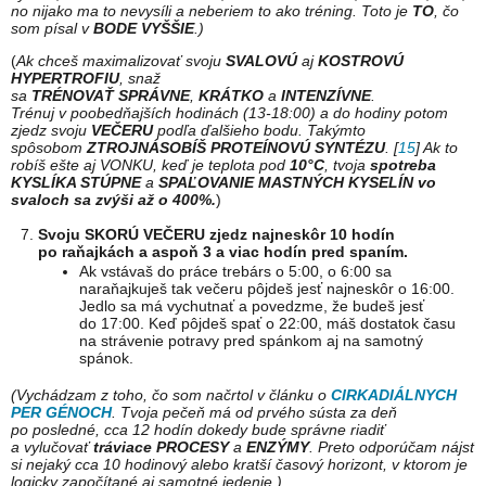
no nijako ma to nevysíli a neberiem to ako tréning. Toto je
TO
, čo
som písal v
BODE VYŠŠIE
.)
(
Ak chceš maximalizovať svoju
SVALOVÚ
aj
KOSTROVÚ
HYPERTROFIU
, snaž
sa
TRÉNOVAŤ
SPRÁVNE
,
KRÁTKO
a
INTENZÍVNE
.
Trénuj v poobedňajších hodinách (13-18:00) a do hodiny potom
zjedz svoju
VEČERU
podľa ďalšieho bodu. Takýmto
spôsobom
ZTROJNÁSOBÍŠ PROTEÍNOVÚ SYNTÉZU
. [
15
] Ak to
robíš ešte aj VONKU, keď je teplota pod
10°C
, tvoja
spotreba
KYSLÍKA STÚPNE
a
SPAĽOVANIE MASTNÝCH KYSELÍN vo
svaloch sa zvýši až o 400%.
)
Svoju SKORÚ VEČERU zjedz najneskôr 10 hodín
po raňajkách a aspoň 3 a viac hodín pred spaním.
Ak vstávaš do práce trebárs o 5:00, o 6:00 sa
naraňajkuješ tak večeru pôjdeš jesť najneskôr o 16:00.
Jedlo sa má vychutnať a povedzme, že budeš jesť
do 17:00. Keď pôjdeš spať o 22:00, máš dostatok času
na strávenie potravy pred spánkom aj na samotný
spánok.
(Vychádzam z toho, čo som načrtol v článku o
CIRKADIÁLNYCH
PER GÉNOCH
. Tvoja pečeň má od prvého sústa za deň
po posledné, cca 12 hodín dokedy bude správne riadiť
a vylučovať
tráviace PROCESY
a
ENZÝMY
. Preto odporúčam nájsť
si nejaký cca 10 hodinový alebo kratší časový horizont, v ktorom je
logicky započítané aj samotné jedenie.)