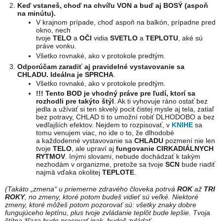
Keď vstaneš, choď na chvíľu VON a buď aj BOSÝ (aspoň
na minútu).
V krajnom prípade, choď aspoň na balkón, prípadne pred
okno, nech
tvoje
TELO
a
OČI
vidia
SVETLO
a
TEPLOTU
, aké sú
práve vonku.
Všetko rovnaké, ako v protokole predtým.
Odporúčam zaradiť aj pravidelné vystavovanie sa
CHLADU. Ideálna je SPRCHA
.
Všetko rovnaké, ako v protokole predtým.
!!! Tento BOD je vhodný práve pre ľudí, ktorí sa
rozhodli pre takýto štýl
. Ak ti vyhovuje ráno ostať bez
jedla a užívať si ten skvelý pocit čistej mysle aj tela, zatiaľ
bez potravy, CHLAD ti to umožní robiť DLHODOBO a bez
vedľajších efektov. Nejdem to rozpisovať, v
KNIHE
sa
tomu venujem viac, no ide o to, že dlhodobé
a každodenné vystavovanie sa
CHLADU
pozmení nie len
tvoje
TELO
, ale upraví aj
fungovanie CIRKADIÁLNYCH
RYTMOV
. Inými slovami, nebude dochádzať k takým
nezhodám v organizme, pretože sa tvoje
SCN
bude riadiť
najmä vďaka okolitej
TEPLOTE
.
(Takáto „zmena“ u priemerne zdravého človeka potrvá
ROK
až
TRI
ROKY
, no zmeny, ktoré potom budeš vidieť sú veľké. Niektoré
zmeny, ktoré môžeš potom pozorovať sú: všetky znaky dobre
fungujúceho leptínu, plus tvoje zvládanie teplôt bude lepšie. Tvoja
štítna žľaza bude pracovať inak, budeš zvládať