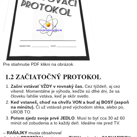
Pre stiahnutie PDF klikni na obrázok.
1.2 ZAČIATOČNÝ PROTOKOL
Začni vstávať VŽDY v rovnaký čas.
Cez týždeň, aj cez
víkend. Momentálne je výhoda, keďže sú dlhé dni, že sa
človeku ľahšie vstáva, keď je skôr svetlo.
Keď vstaneš, choď na chvíľu VON a buď aj BOSÝ (aspoň
na minútu).
Či už vstávaš pred východom slnka, alebo po,
UROB TO.
Potom zjedz svoje prvé JEDLO
. Musí to byť cca 30 až 60
minút od zobudenia a to každý deň. Ideálne nie pred TV.
–
RAŇAJKY
musia obsahovať