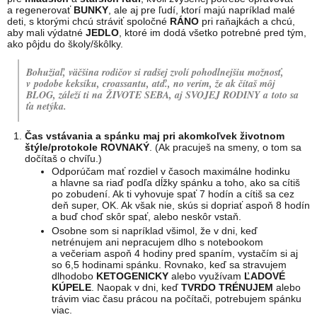
a regenerovať
BUNKY
, ale aj pre ľudí, ktorí majú napríklad malé
deti, s ktorými chcú stráviť spoločné
RÁNO
pri raňajkách a chcú,
aby mali výdatné
JEDLO
, ktoré im dodá všetko potrebné pred tým,
ako pôjdu do školy/škôlky.
Bohužiaľ, väčšina rodičov si radšej zvolí pohodlnejšiu možnosť,
v podobe keksíku, croassantu, atď., no verím, že ak čítaš môj
BLOG, záleží ti na ŽIVOTE SEBA, aj SVOJEJ RODINY a toto sa
ťa netýka.
Čas vstávania a spánku maj pri akomkoľvek životnom
štýle/protokole ROVNAKÝ
. (Ak pracuješ na smeny, o tom sa
dočítaš o chvíľu.)
Odporúčam mať rozdiel v časoch maximálne hodinku
a hlavne sa riaď podľa dĺžky spánku a toho, ako sa cítiš
po zobudení. Ak ti vyhovuje spať 7 hodín a cítiš sa cez
deň super, OK. Ak však nie, skús si dopriať aspoň 8 hodín
a buď choď skôr spať, alebo neskôr vstaň.
Osobne som si napríklad všimol, že v dni, keď
netrénujem ani nepracujem dlho s notebookom
a večeriam aspoň 4 hodiny pred spaním, vystačím si aj
so 6,5 hodinami spánku. Rovnako, keď sa stravujem
dlhodobo
KETOGENICKY
alebo využívam
ĽADOVÉ
KÚPELE
. Naopak v dni, keď
TVRDO TRÉNUJEM
alebo
trávim viac času prácou na počítači, potrebujem spánku
viac.