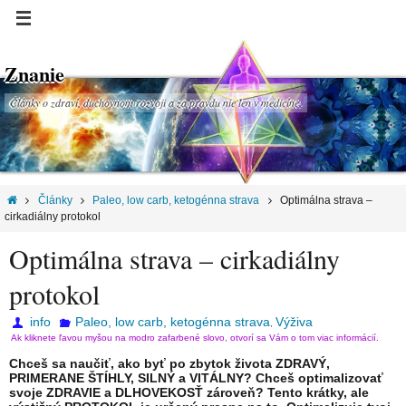
Znanie
Články o zdraví, duchovnom rozvoji a za pravdu nie len v medicíne.
Články
Paleo, low carb, ketogénna strava
Optimálna strava –
cirkadiálny protokol
Optimálna strava – cirkadiálny
protokol
info
Paleo, low carb, ketogénna strava
Výživa
,
Ak kliknete ľavou myšou na modro zafarbené slovo, otvorí sa Vám o tom viac informácií.
Chceš sa naučiť, ako byť po zbytok života ZDRAVÝ,
PRIMERANE ŠTÍHLY, SILNÝ a VITÁLNY? Chceš optimalizovať
svoje ZDRAVIE a DLHOVEKOSŤ zároveň? Tento krátky, ale