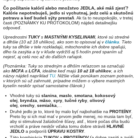
Čo počítanie kalórií alebo množstvo JEDLA, aké máš zjesť?
Kalórie nepotrebuješ, jedlo si vychutnaj, jedz celú a skutočnú
potravu a keď budeš sýty prestaň
. Ak ťa to neuspokojilo, v tretej
časti (POZNÁMKY KU PROTOKOLOM) nájdeš detailnejšiu
odpoveď.
Uprednostni
TUKY
s
MASTNÝMI KYSELINAMI
, ktoré sú stredné
a dlhšie (10 až 18 uhlíkov), ako som to opisoval aj v
článku
. Tieto
tuky sa dlhšie v tele rozkladajú, mitochondrie ich dobre spaľujú,
dlho ťa zasýtia a ty v kľude vydržíš aj 5 hodín pred spaním už
nejesť, aj celú noc až do ďalších raňajok.
(Poznámka: Tuky so stredným a dlhším reťazcom sa označujú
ako
MCFA
a
LCFA
, ideálne keď majú
10 až 18 uhlíkov
, a ich
názvy nájdeš napríklad
TU
. Nižšie však ponúkam zoznam potravín,
v ktorých sú už zahrnuté, prípadne môžem o výbere mastných
kyselín neskôr spísať samostatne článok.)
Vhodné tuky sú
slanina
,
maslo
,
smotana
,
kokosový
olej
,
bryndza
,
mäso
,
syry
,
tučné ryby
,
olivový
olej
,
orechy
,
semiačka
,…
Druhé jedlo je to, ktoré by malo byť najbohatšie na
PROTEÍNY
.
Preto by si ich mal mať v prvom jedle menej, no musia tam byť,
aby si stimuloval žalúdočné šťavy, atď., ktoré počas dňa budú
vrcholiť a práve neskôr vďaka tomu dobre stráviš
HLAVNÉ
JEDLO
a podporíš
ÚPRAVU KOSTRY
.
Táto kombinácia
TUKOV
a
PROTEÍNOV
ťa dobre zasýti a zvýši