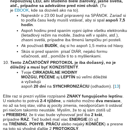
nepoužívaj LED, ani studeno biele žiarovky, jasné svetlá,
atď., prípadne sa adekvátne pred nimi chráň
. (Tu
je
EBOOK
, kde sa dozvieš ako na to).
Najneskôr o 23:00 buď pripravený na SPÁNOK. Zariaď si
to podľa času kedy musíš vstávať, aby si spal
aspoň 7,5
hodín
.
Aspoň hodinu pred spaním vypni úplne všetku elektroniku
(lietadlový režim na mobile, žiadna wifi v spálni, atď.),
zhasni svetlá, prípadne iba tlmenú lampičku pri posteli.
Ak používaš
BUDÍK
, daj si ho aspoň 1,5 metra od hlavy.
Skús si pred spaním písať DIÁR, nejakú formu
vďačnosti, atď., pomôže ti to s myšlienkami.
Tento ZAČIATOČNÝ PROTOKOL je iba dočasný, no je
dôležitý a musí byť KONZISTENTÝ
.
Tvoje
CIRKADIÁLNE HODINY
MOZGU,
PEČENE
aj
LEPTÍN
sú veľmi dôležité
a vyžadujú
aspoň
20
dní
na
SYNCHRONIZÁCIU
(odhadom). [
13
]
Ešte raz si prezri vyššie rozpísané
ZNAKY fungujúceho leptínu
.
U niekoho to potrvá
2-4 týždne
, u niekoho možno
dva mesiace
,
no až sa tvoj stav, váha aj pocity zmenia, neodporúčam ti ostávať
pri niečom takomto neustále. Myslím, že to aj sám zistíš už
v
PRIEBEHU
, že ti viac bude vyhovovať jesť iba
2 krát
,
prípadne
RAZ
. Tiež budeš mať viac
ENERGIE
(či už
na
TRÉNING
,
POHYB
,
PRÁCU
alebo nejaký
KONÍČEK
) a presne
na toto sú vhodné ďalšie 2
PROTOKOLY
.