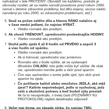
nahrádzať v tele PROTEÍNY. Obzvlášť nie každému, pretože je
obrovský rozdiel, ak sa niekto narodil povedzme pred rokom 1990,
nemal v detstve zdravotné problémy, bol dlho kojený, verzus niekto
narodený po roku 2000, so zdravotnými problémami, atď.)
Snaž sa počas celého dňa a hlavne RÁNO nalačno aj
v čase medzi jedlami, čo najviac HÝBAŤ.
Všetko rovnaké ako predtým.
Ak chceš TRÉNOVAŤ, uprednostni poobednajšie HODINY.
Všetko rovnaké ako predtým.
Druhé jedlo zjedz 6 až 8 hodín od PRVÉHO a aspoň 3
a viac hodín od spánku.
Všetko rovnaké ako predtým.
Ak si trénoval, uprednostni viac proteínov.
Rovnako ako v bode vyššie, ak sa vystavuješ
dlhodobo
CHLADU
, toto jedlo môže byť väčšie. Ak však
nie, uprednostni menšie jedlo a skôr pred spaním.
Čím viac sacharidov v tomto jedle zješ, tým skôr pred
spaním ho zjedz.
Čo počítanie kalórií alebo množstvo JEDLA, aké máš
zjesť? Kalórie nepotrebuješ, jedlo si vychutnaj, jedz
celú a skutočnú potravu a keď budeš sýty prestaň
.
Ak ťa to neuspokojilo, v tretej časti (POZNÁMKY KU
PROTOKOLOM) nájdeš detailnejšiu odpoveď.
Večer maj doma, po západe slnka, čo najviac TMU,