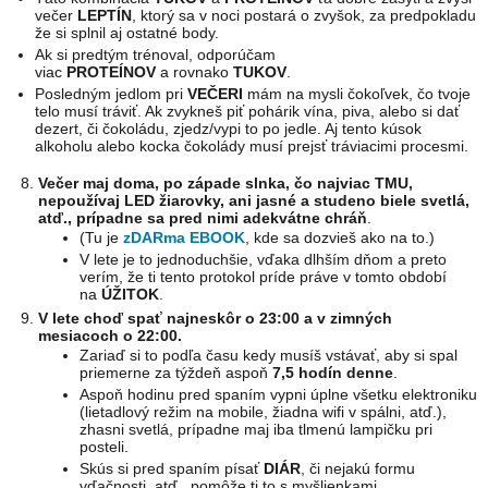
večer
LEPTÍN
, ktorý sa v noci postará o zvyšok, za predpokladu
že si splnil aj ostatné body.
Ak si predtým trénoval, odporúčam
viac
PROTEÍNOV
a rovnako
TUKOV
.
Posledným jedlom pri
VEČERI
mám na mysli čokoľvek, čo tvoje
telo musí tráviť. Ak zvykneš piť pohárik vína, piva, alebo si dať
dezert, či čokoládu, zjedz/vypi to po jedle. Aj tento kúsok
alkoholu alebo kocka čokolády musí prejsť tráviacimi procesmi.
Večer maj doma, po západe slnka, čo najviac TMU,
nepoužívaj LED žiarovky, ani jasné a studeno biele svetlá,
atď., prípadne sa pred nimi adekvátne chráň
.
(Tu je
zDARma EBOOK
, kde sa dozvieš ako na to.)
V lete je to jednoduchšie, vďaka dlhším dňom a preto
verím, že ti tento protokol príde práve v tomto období
na
ÚŽITOK
.
V lete choď spať najneskôr o 23:00 a v zimných
mesiacoch o 22:00.
Zariaď si to podľa času kedy musíš vstávať, aby si spal
priemerne za týždeň aspoň
7,5 hodín denne
.
Aspoň hodinu pred spaním vypni úplne všetku elektroniku
(lietadlový režim na mobile, žiadna wifi v spálni, atď.),
zhasni svetlá, prípadne maj iba tlmenú lampičku pri
posteli.
Skús si pred spaním písať
DIÁR
, či nejakú formu
vďačnosti, atď., pomôže ti to s myšlienkami.