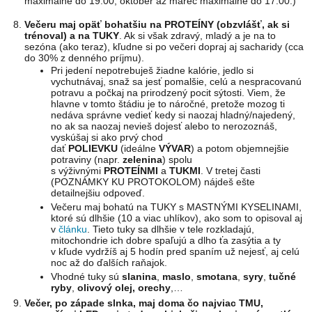
maximálne do 19:00, október až marec maximálne do 17:00.)
Večeru maj opäť bohatšiu na PROTEÍNY (obzvlášť, ak si
trénoval) a na TUKY
. Ak si však zdravý, mladý a je na to
sezóna (ako teraz), kľudne si po večeri dopraj aj sacharidy (cca
do 30% z denného príjmu).
Pri jedení nepotrebuješ žiadne kalórie, jedlo si
vychutnávaj, snaž sa jesť pomalšie, celú a nespracovanú
potravu a počkaj na prirodzený pocit sýtosti. Viem, že
hlavne v tomto štádiu je to náročné, pretože mozog ti
nedáva správne vedieť kedy si naozaj hladný/najedený,
no ak sa naozaj nevieš dojesť alebo to nerozoznáš,
vyskúšaj si ako prvý chod
dať
POLIEVKU
(ideálne
VÝVAR
) a potom objemnejšie
potraviny (napr.
zelenina
) spolu
s výživnými
PROTEÍNMI
a
TUKMI
. V tretej časti
(POZNÁMKY KU PROTOKOLOM) nájdeš ešte
detailnejšiu odpoveď.
Večeru maj bohatú na TUKY s MASTNÝMI KYSELINAMI,
ktoré sú dlhšie (10 a viac uhlíkov), ako som to opisoval aj
v
článku
. Tieto tuky sa dlhšie v tele rozkladajú,
mitochondrie ich dobre spaľujú a dlho ťa zasýtia a ty
v kľude vydržíš aj 5 hodín pred spaním už nejesť, aj celú
noc až do ďalších raňajok.
Vhodné tuky sú
slanina
,
maslo
,
smotana
,
syry
,
tučné
ryby
,
olivový olej, orechy
,…
Večer, po západe slnka, maj doma čo najviac TMU,