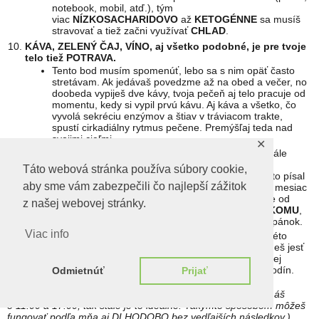
notebook, mobil, atď.), tým
viac
NÍZKOSACHARIDOVO
až
KETOGÉNNE
sa musíš
stravovať a tiež začni využívať
CHLAD
.
KÁVA, ZELENÝ ČAJ, VÍNO, aj všetko podobné, je pre tvoje
telo tiež POTRAVA.
Tento bod musím spomenúť, lebo sa s nim opäť často
stretávam. Ak jedávaš povedzme až na obed a večer, no
doobeda vypiješ dve kávy, tvoja pečeň aj telo pracuje od
momentu, kedy si vypil prvú kávu. Aj káva a všetko, čo
vyvolá sekréciu enzýmov a štiav v tráviacom trakte,
spustí cirkadiálny rytmus pečene. Premýšľaj teda nad
svojimi cieľmi.
✕
Ak si potrpíš na káve, vždy odporúčam nepiť ju stále
a každý deň, no prispôsob to sebe. Ak ti ide
Táto webová stránka používa súbory cookie,
o
RESET
cirkadiálnych rytmov
v tele, ako som to písal
aby sme vám zabezpečili čo najlepší zážitok
v
ZAČIATOČNOM PROTOKOLE
, skús aspoň na mesiac
piť kávu iba v čase kedy ješ potravu. Samozrejme od
z našej webovej stránky.
obeda (cca od 12:00), ju už neodporúčam piť
NIKOMU
,
kvôli rozkladu
KOFEÍNU
v tele a jeho vplyvu na spánok.
Viac info
Ak už však máš nejaký svoj režim, vyhovuje ti takéto
jedenie, no chceš si dopriať ráno kávu aj keď budeš jesť
neskôr, rob to rozumne. Sprav to štýlom, aby od jej
vypitia, po posledné jedlo prešlo maximálne 12 hodín.
Odmietnúť
Prijať
(Povedzme, že vstaneš o 5:00, kávu vypiješ o 6:00, jedlá máš
o 11:00 a 17:00, tak stále je to ideálne. Takýmto spôsobom môžeš
fungovať podľa mňa aj DLHODOBO bez vedľajších následkov.)