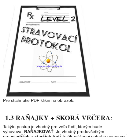
Pre stiahnutie PDF klikni na obrázok.
1.3 RAŇAJKY + SKORÁ VEČERA
:
Takýto postup je vhodný pre veľa ľudí, ktorým bude
vyhovovať
RAŇAJKOVAŤ
. Je vhodný predovšetkým
pre
mladších
a
starších ľudí
, kvôli zvýšenej potrebe opravovať