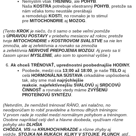
Nemyslím však
TRÉNING
, ale
POHYB
.
Naša
KOSTRA
potrebuje všestranný
POHYB
, pretože sa
nám vďaka tomu neustále prerábajú
a remodelujú
KOSTI
, no rovnako je to stimul
pre
MITOCHONDRIE
aj
MOZOG
.
(Tento
KROK
je niečo, čo ti samo o sebe veľmi pomôže
s
ÚPRAVOU POSTAVY
v priebehu mesiacov až rokov, pretože
tvoje
MITOCHONDRIE
v
KOSTROVOM SVALSTVE
sa nie len
zmnožia, ale aj zefektívnia a rovnako sa zmnožia
a zefektívnia
NERVOVÉ PREPOJENIA MOZGU
. Aj preto sa ti
časom upraví
MYSLENIE
, ako som to spomínal vyššie.)
Ak chceš TRÉNOVAŤ, uprednostni poobednajšie HODINY.
Poobede, medzi cca
13:00 až 18:00
, je naše
TELO
aj
celá
HORMONÁLNA SÚSTAVA
cirkadiálne uspôsobená
tak, aby sme mali
najrýchlejšie
reakcie
,
najefektívnejšiu SVALOVÚ
aj
SRDCOVÚ
ČINNOSŤ
a rovnako vtedy máme
ZVÝŠENÚ
PROTEÍNOVÚ SYNTÉZU
.
(Netvrdím, že nemôžeš trénovať RÁNO, ani nalačno, no
neodporúčam to robiť pravidelne a formou dlhých tréningov.
V prvom rade je rozdiel medzi normálnym pohybom a tréningom.
Osobne napríklad celý deň a hlavne doobeda, využívam rôzne
pohyby ako
DLHŠIA
CH
ÔDZA
,
VIS
na
KRUHOCH
/
HRAZDE
a rôzne zhyby aj
výdrže,
STOJKA NA RUKÁCH
,
KLIKY V STOJKE
,
PLUNCH
, atď.,