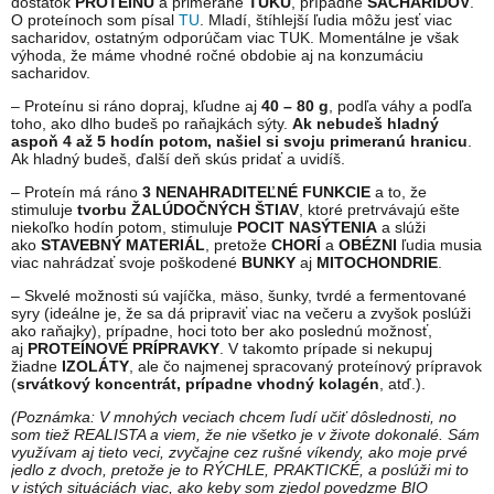
dostatok
PROTEÍNU
a primerane
TUKU
, prípadne
SACHARIDOV
.
O proteínoch som písal
TU
. Mladí, štíhlejší ľudia môžu jesť viac
sacharidov, ostatným odporúčam viac TUK. Momentálne je však
výhoda, že máme vhodné ročné obdobie aj na konzumáciu
sacharidov.
– Proteínu si ráno dopraj, kľudne aj
40 – 80 g
, podľa váhy a podľa
toho, ako dlho budeš po raňajkách sýty.
Ak nebudeš hladný
aspoň 4 až 5 hodín potom, našiel si svoju primeranú hranicu
.
Ak hladný budeš, ďalší deň skús pridať a uvidíš.
– Proteín má ráno
3 NENAHRADITEĽNÉ FUNKCIE
a to, že
stimuluje
tvorbu ŽALÚDOČNÝCH ŠTIAV
, ktoré pretrvávajú ešte
niekoľko hodín potom, stimuluje
POCIT NASÝTENIA
a slúži
ako
STAVEBNÝ MATERIÁL
, pretože
CHORÍ
a
OBÉZNI
ľudia musia
viac nahrádzať svoje poškodené
BUNKY
aj
MITOCHONDRIE
.
– Skvelé možnosti sú vajíčka, mäso, šunky, tvrdé a fermentované
syry (ideálne je, že sa dá pripraviť viac na večeru a zvyšok poslúži
ako raňajky), prípadne, hoci toto ber ako poslednú možnosť,
aj
PROTEÍNOVÉ
PRÍPRAVKY
. V takomto prípade si nekupuj
žiadne
IZOLÁTY
, ale čo najmenej spracovaný proteínový prípravok
(
srvátkový koncentrát, prípadne vhodný kolagén
, atď.).
(Poznámka: V mnohých veciach chcem ľudí učiť dôslednosti, no
som tiež REALISTA a viem, že nie všetko je v živote dokonalé. Sám
využívam aj tieto veci, zvyčajne cez rušné víkendy, ako moje prvé
jedlo z dvoch, pretože je to RÝCHLE, PRAKTICKÉ, a poslúži mi to
v istých situáciách viac, ako keby som zjedol povedzme BIO