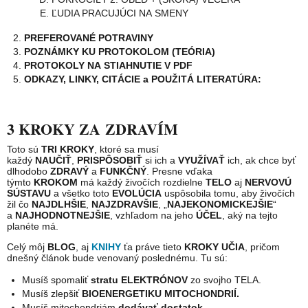
ĽUDIA PRACUJÚCI NA SMENY
PREFEROVANÉ POTRAVINY
POZNÁMKY KU PROTOKOLOM (TEÓRIA)
PROTOKOLY NA STIAHNUTIE V PDF
ODKAZY, LINKY, CITÁCIE a POUŽITÁ LITERATÚRA:
3 KROKY ZA ZDRAVÍM
Toto sú
TRI KROKY
, ktoré sa musí
každý
NAUČIŤ
,
PRISPÔSOBIŤ
si ich a
VYUŽÍVAŤ
ich, ak chce byť
dlhodobo
ZDRAVÝ
a
FUNKČNÝ
. Presne vďaka
týmto
KROKOM
má každý živočích rozdielne
TELO
aj
NERVOVÚ
SÚSTAVU
a všetko toto
EVOLÚCIA
uspôsobila tomu, aby živočích
žil čo
NAJDLHŠIE
,
NAJZDRAVŠIE
, „
NAJEKONOMICKEJŠIE
“
a
NAJHODNOTNEJŠIE
, vzhľadom na jeho
ÚČEL
, aký na tejto
planéte má.
Celý môj
BLOG
, aj
KNIHY
ťa práve tieto
KROKY UČIA
, pričom
dnešný článok bude venovaný poslednému. Tu sú:
Musíš spomaliť
stratu ELEKTRÓNOV
zo svojho TELA.
Musíš zlepšiť
BIOENERGETIKU MITOCHONDRIÍ.
Musíš mitochondriám
dodávať dostatok