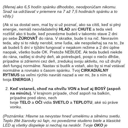
(Menej ako 6,5 hodín spánku dlhodobo, neodporúčam nikomu.
Snaž sa udržiavať v priemere na 7 až 7,5 hodinách spánku a to
vždy.)
(Ak si sa dostal sem, mal by si už poznať, ako sa cítiš, keď si plný
energie, nemáš neovládateľný
HLAD
ani
CHUTE
a teda vieš
rozlíšiť ako ti bude, keď povedzme budeš v takomto stave 2 dni
po sebe
ŽÚROVAŤ
do rána. V skratke, bude ti na nič. Nevravím
teda, aby si to nikdy nerobil, sme ľudia, ale nespoliehaj sa na to, že
ak budeš 5 dní v týždni fungovať v nejakom režime a 2 dni úplne
naopak, všetko bude OK. Pretože NEBUDE. Ak teda budeš niekde
do rána, radšej si druhý deň, ak potrebuješ, pospi o niečo dlhšie,
prípadne si zdriemni cez deň, zredukuj svoju aktivitu, no už druhý
deň funguj normálne. Nastav si budík a vstaň, ako by si mal vstávať
normálne a rovnako s časom spánku. Tvoj
CIRKADIÁLNY
RYTMUS
sa veľmi rýchlo navráti nazad a ver mi, že s ním aj
tvoja
ENERGIA
.)
Keď vstaneš, choď na chvíľu VON a buď aj BOSÝ (aspoň
na minútu).
V krajnom prípade, choď aspoň na balkón,
prípadne pred okno, nech
tvoje
TELO
a
OČI
vidia
SVETLO
a
TEPLOTU
, aké sú práve
vonku.
(Poznámka: Hlavne sa nevystav hneď umelému a silnému svetlu.
Teplo žlté žiarovky sú fajn, no povedzme studeno biele a klasické
LED aj všetky dispeleje si nechaj na neskôr. Tvoje
OKO
je