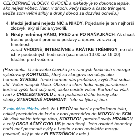
CELOZRNNÉ VLOČKY, OVOCIE a niekedy je to dokonca lepšie,
ako nejesť vôbec. Napr. v dňoch, kedy ťažko a často trénujem,
keďže som veľmi štíhly a druhý dôvod sa dozvieš ochvíľu.)
Medzi jedlami nejedz NIČ a NIKDY
. Pojedanie je ten najhorší
zlozvyk, aký si ľudia vytvorili.
Nikdy netrénuj RÁNO, PRED ani PO RAŇAJKÁCH
. Ak chceš
trochu podporiť premenu postavy a úpravu zdravia aj
hmotnosti,
zaraď
VHODNÉ
,
INTENZÍVNE
a
KRÁTKE
TRÉNINGY
, no rob
ich v poobedných hodinách (cca medzi 13:00 až 18:00).
Ideálne pred večerou.
(Poznámka: U zdravého človeka je v ranných hodinách v mozgu
vylučovaný
KORTIZOL
, ktorý sa slangovo označuje ako
hormón
STRESU
. Tento hormón nás prebúdza, zvýši tlkot srdca,
atď. Večer naopak klesá. Obézni a chorí ľudia majú paradoxne
kortizol vyšší buď celý deň, alebo neskôr večer. Kortizol sa však
tvorí z
CHOLESTEROLU
a má podobnú dráhu tvorby ako
všetky
STEROIDNÉ HORMÓNY
. Toto sa týka aj žien.
Z
minulého článku
vieš, že
LEPTÍN
sa tvorí v podkožnom tuku,
odkiaľ prechádza do krvi a v noci prechádza do
MOZGU
do
SCN
.
Ak však niekto trénuje ráno,
KORTIZOL
prestrelí svoju
HRANICU
,
a celý
OSCILAČNÝ CYKLUS
je narušený. Jeho ostatné hormóny
budú mať posunuté cykly a Leptín v noci nedokáže mozgu
povedať, aký je stav
ELEKTRÓNOV
v tele.)