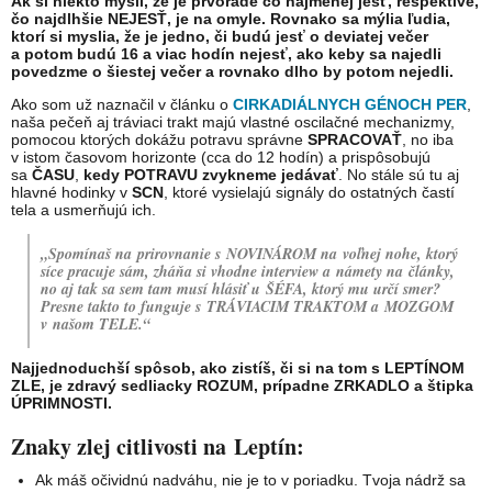
Ak si niekto myslí, že je prvoradé čo najmenej jesť, respektíve,
čo najdlhšie NEJESŤ, je na omyle. Rovnako sa mýlia ľudia,
ktorí si myslia, že je jedno, či budú jesť o deviatej večer
a potom budú 16 a viac hodín nejesť, ako keby sa najedli
povedzme o šiestej večer a rovnako dlho by potom nejedli.
Ako som už naznačil v článku o
CIRKADIÁLNYCH GÉNOCH PER
,
naša pečeň aj tráviaci trakt majú vlastné oscilačné mechanizmy,
pomocou ktorých dokážu potravu správne
SPRACOVAŤ
, no iba
v istom časovom horizonte (cca do 12 hodín) a prispôsobujú
sa
ČASU
,
kedy
POTRAVU zvykneme jedávať
. No stále sú tu aj
hlavné hodinky v
SCN
, ktoré vysielajú signály do ostatných častí
tela a usmerňujú ich.
„Spomínaš na prirovnanie s NOVINÁROM na voľnej nohe, ktorý
síce pracuje sám, zháňa si vhodne interview a námety na články,
no aj tak sa sem tam musí hlásiť u ŠÉFA, ktorý mu určí smer?
Presne takto to funguje s TRÁVIACIM TRAKTOM a MOZGOM
v našom TELE.“
Najjednoduchší spôsob, ako zistíš, či si na tom s LEPTÍNOM
ZLE, je zdravý sedliacky ROZUM, prípadne ZRKADLO a štipka
ÚPRIMNOSTI.
Znaky zlej citlivosti na Leptín:
Ak máš očividnú nadváhu, nie je to v poriadku. Tvoja nádrž sa