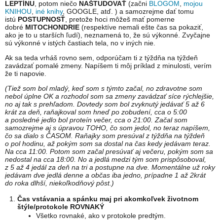
LEPTÍNU
, potom niečo
NAŠTUDOVAŤ
(začni
BLOGOM
,
mojou
KNIHOU
,
iné knihy
, GOOGLE, atď. ) a samozrejme dať tomu
istú
POSTUPNOSŤ
, pretože hoci môžeš mať pomerne
dobré
MITOCHONDRIE
(respektíve nemali ešte čas sa pokaziť,
ako je to u starších ľudí), neznamená to, že sú výkonné. Zvyčajne
sú výkonné v istých častiach tela, no v iných nie.
Ak sa teda vrháš rovno sem, odporúčam ti z týždňa na týždeň
zavádzať pomalé zmeny. Napíšem ti môj príklad z minulosti, verím
že ti napovie.
(Tiež som bol mladý, keď som s týmto začal, no zdravotne som
nebol úplne OK a rozhodol som sa zmeny zavádzať síce rýchlejšie,
no aj tak s prehľadom. Dovtedy som bol zvyknutý jedávať 5 až 6
krát za deň, raňajkoval som hneď po zobudení, cca o 5:00
a posledné jedlo bol proteín večer, cca o 21:00. Začal som
samozrejme aj s úpravou TOHO, čo som jedol, no teraz napíšem,
čo sa dialo s ČASOM. Raňajky som presúval z týždňa na týždeň
o pol hodinu, až pokým som sa dostal na čas kedy jedávam teraz.
Na cca 11:00. Potom som začal presúvať aj večeru, pokým som sa
nedostal na cca 18:00. No a jedlá medzi tým som prispôsoboval,
z 5 až 4 jedál za deň na tri a postupne na dve. Momentálne už roky
jedávam dve jedlá denne a občas iba jedno, prípadne 1 až 2krát
do roka dlhší, niekoľkodňový pôst.)
Čas vstávania a spánku maj pri akomkoľvek životnom
štýle/protokole ROVNAKÝ
Všetko rovnaké, ako v protokole predtým.