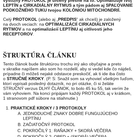
výstižný PROTOKOL je určený presne na to. Optimalizuje tvoj
LEPTÍN a CIRKADIÁLNY RYTMUS a tým pádom aj SPAĽOVANIE
PODKOŽNÉHO TUKU tvojou KOLÓNIOU MITOCHONDRIÍ.
Celý
PROTOKOL
(alebo aj „
PREDPIS
“ ak chceš) je založený
na dvoch veciach: na
OPTIMALIZÁCIÍ CIRKADIÁLNYCH
RYTMOV
a na
optimalizácií LEPTÍNU aj citlivosti jeho
RECEPTOROV
.
ŠTRUKTÚRA ČLÁNKU
Tento článok bude štruktúrou trochu iný ako obyčajne a preto
v skratke napíšem ako som ho rozdelil, aby si vedel kde čo nájdeš,
prípadne či môžeš nejaké odstavce preskočiť, ak ti ide iba čisto
o
STRUČNÉ KROKY
. (P. S: Snažil som sa vyhovieť všetkým ľuďom,
ktorí vypísali posledný dotazník, no pri otázke, či si želáte
STRUČNÝ verzus DLHÝ ČLÁNOK, to bolo 45 ku 55, tak verím že
vám vyhoviem. Na konci pripájam každý PROTOKOL aj v krátkom,
1 stranovom pdf súbore na stiahnutie.)
PRAKTICKÉ KROKY / 3 PROTOKOLY
JEDNODUCHÉ ZNAKY DOBRE FUNGUJÚCEHO
LEPTÍNU
ZAČIATOČNÝ PROTOKOL
POKROČILÝ 1: RAŇAJKY + SKORÁ VEČERA
POKROČILÝ 2: OBED + (SKORÁ) VEČERA