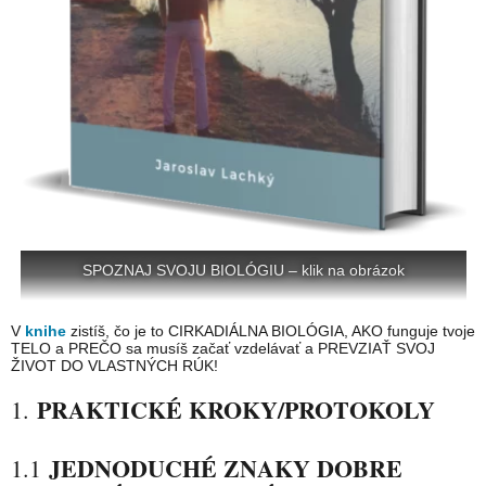
SPOZNAJ SVOJU BIOLÓGIU – klik na obrázok
V
knihe
zistíš, čo je to CIRKADIÁLNA BIOLÓGIA, AKO funguje tvoje
TELO a PREČO sa musíš začať vzdelávať a PREVZIAŤ SVOJ
ŽIVOT DO VLASTNÝCH RÚK!
PRAKTICKÉ KROKY/PROTOKOLY
1.
JEDNODUCHÉ ZNAKY DOBRE
1.1