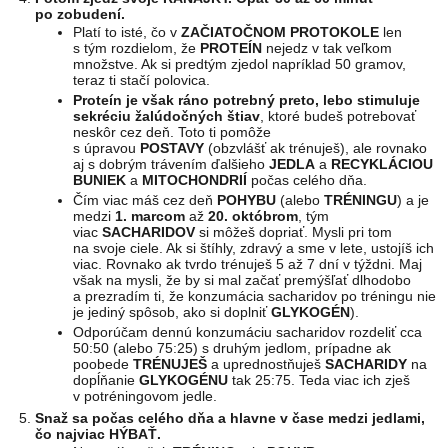
po zobudení.
Platí to isté, čo v
ZAČIATOČNOM PROTOKOLE
len
s tým rozdielom, že
PROTEÍN
nejedz v tak veľkom
množstve. Ak si predtým zjedol napríklad 50 gramov,
teraz ti stačí polovica.
Proteín je však ráno potrebný preto, lebo stimuluje
sekréciu žalúdočných štiav
, ktoré budeš potrebovať
neskôr cez deň. Toto ti pomôže
s úpravou
POSTAVY
(obzvlášť ak trénuješ), ale rovnako
aj s dobrým trávením ďalšieho
JEDLA
a
RECYKLÁCIOU
BUNIEK
a
MITOCHONDRIÍ
počas celého dňa.
Čím viac máš cez deň
POHYBU
(alebo
TRÉNINGU
) a je
medzi
1. marcom
až
20. októbrom
, tým
viac
SACHARIDOV
si môžeš dopriať. Mysli pri tom
na svoje ciele. Ak si štíhly, zdravý a sme v lete, ustojíš ich
viac. Rovnako ak tvrdo trénuješ 5 až 7 dní v týždni. Maj
však na mysli, že by si mal začať premýšľať dlhodobo
a prezradím ti, že konzumácia sacharidov po tréningu nie
je jediný spôsob, ako si doplniť
GLYKOGÉN
).
Odporúčam dennú konzumáciu sacharidov rozdeliť cca
50:50 (alebo 75:25) s druhým jedlom, prípadne ak
poobede
TRÉNUJEŠ
a uprednostňuješ
SACHARIDY
na
dopĺňanie
GLYKOGÉNU
tak 25:75. Teda viac ich zješ
v potréningovom jedle.
Snaž sa počas celého dňa a hlavne v čase medzi jedlami,
čo najviac HÝBAŤ.