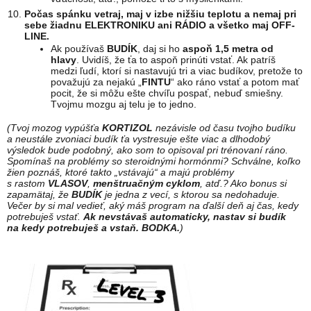
Počas spánku vetraj, maj v izbe nižšiu teplotu a nemaj pri
sebe žiadnu ELEKTRONIKU ani RÁDIO a všetko maj OFF-
LINE.
Ak používaš
BUDÍK
, daj si ho
aspoň 1,5 metra od
hlavy
. Uvidíš, že ťa to aspoň prinúti vstať. Ak patríš
medzi ľudí, ktorí si nastavujú tri a viac budíkov, pretože to
považujú za nejakú „
FINTU
“ ako ráno vstať a potom mať
pocit, že si môžu ešte chvíľu pospať, nebuď smiešny.
Tvojmu mozgu aj telu je to jedno.
(Tvoj mozog vypúšťa
KORTIZOL
nezávisle od času tvojho budíku
a neustále zvoniaci budík ťa vystresuje ešte viac a dlhodobý
výsledok bude podobný, ako som to opisoval pri trénovaní ráno.
Spomínaš na problémy so steroidnými hormónmi? Schválne, koľko
žien poznáš, ktoré takto „vstávajú“ a majú problémy
s rastom
VLASOV
,
menštruačným cyklom
, atď.? Ako bonus si
zapamätaj, že
BUDÍK
je jedna z vecí, s ktorou sa nedohaduje.
Večer by si mal vedieť, aký máš program na ďalší deň aj čas, kedy
potrebuješ vstať.
Ak nevstávaš automaticky, nastav si budík
na kedy potrebuješ a vstaň. BODKA.
)