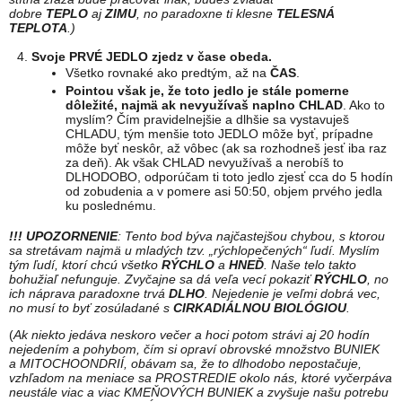
dobre
TEPLO
aj
ZIMU
, no paradoxne ti klesne
TELESNÁ
TEPLOTA
.)
Svoje PRVÉ JEDLO zjedz v čase obeda.
Všetko rovnaké ako predtým, až na
ČAS
.
Pointou však je, že toto jedlo je stále pomerne
dôležité, najmä ak nevyužívaš naplno CHLAD
. Ako to
myslím? Čím pravidelnejšie a dlhšie sa vystavuješ
CHLADU, tým menšie toto JEDLO môže byť, prípadne
môže byť neskôr, až vôbec (ak sa rozhodneš jesť iba raz
za deň). Ak však CHLAD nevyužívaš a nerobíš to
DLHODOBO, odporúčam ti toto jedlo zjesť cca do 5 hodín
od zobudenia a v pomere asi 50:50, objem prvého jedla
ku poslednému.
!!!
UPOZORNENIE
: Tento bod býva najčastejšou chybou, s ktorou
sa stretávam najmä u mladých tzv. „rýchlopečených“ ľudí. Myslím
tým ľudí, ktorí chcú všetko
RÝCHLO
a
HNEĎ
. Naše telo takto
bohužiaľ nefunguje. Zvyčajne sa dá veľa vecí pokaziť
RÝCHLO
, no
ich náprava paradoxne trvá
DLHO
. Nejedenie je veľmi dobrá vec,
no musí to byť zosúladané s
CIRKADIÁLNOU BIOLÓGIOU
.
(
Ak niekto jedáva neskoro večer a hoci potom strávi aj 20 hodín
nejedením a pohybom, čím si opraví obrovské množstvo BUNIEK
a MITOCHOONDRIÍ, obávam sa, že to dlhodobo nepostačuje,
vzhľadom na meniace sa PROSTREDIE okolo nás, ktoré vyčerpáva
neustále viac a viac KMEŇOVÝCH BUNIEK a zvyšuje našu potrebu