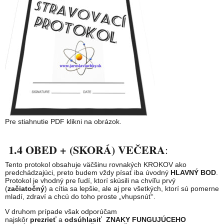
Pre stiahnutie PDF klikni na obrázok.
1.4 OBED + (SKORÁ) VEČERA
:
Tento protokol obsahuje väčšinu rovnakých KROKOV ako
predchádzajúci, preto budem vždy písať iba úvodný
HLAVNÝ BOD
.
Protokol je vhodný pre ľudí, ktorí skúsili na chvíľu prvý
(
začiatočný
) a cítia sa lepšie, ale aj pre všetkých, ktorí sú pomerne
mladí, zdraví a chcú do toho proste „vhupsnúť“.
V druhom prípade však odporúčam
najskôr
prezrieť
a
odsúhlasiť
ZNAKY FUNGUJÚCEHO