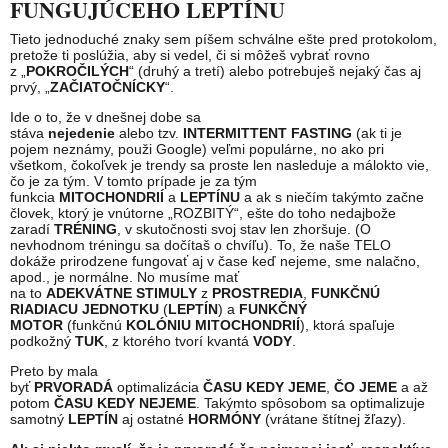
FUNGUJÚCEHO LEPTÍNU
Tieto jednoduché znaky sem píšem schválne ešte pred protokolom,
pretože ti poslúžia, aby si vedel, či si môžeš vybrať rovno
z „
POKROČILÝCH
“ (druhý a tretí) alebo potrebuješ nejaký čas aj
prvý, „
ZAČIATOČNÍCKY
“.
Ide o to, že v dnešnej dobe sa
stáva
nejedenie
alebo tzv.
INTERMITTENT FASTING
(ak ti je
pojem neznámy, použi Google) veľmi populárne, no ako pri
všetkom, čokoľvek je trendy sa proste len nasleduje a málokto vie,
čo je za tým. V tomto prípade je za tým
funkcia
MITOCHONDRIÍ
a
LEPTÍNU
a ak s niečím takýmto začne
človek, ktorý je vnútorne „ROZBITÝ“, ešte do toho nedajbože
zaradí
TRÉNING
, v skutočnosti svoj stav len zhoršuje. (O
nevhodnom tréningu sa dočítaš o chvíľu). To, že naše TELO
dokáže prirodzene fungovať aj v čase keď nejeme, sme nalačno,
apod., je normálne. No musíme mať
na to
ADEKVÁTNE
STIMULY
z
PROSTREDIA
,
FUNKČNÚ
RIADIACU JEDNOTKU
(
LEPTÍN
) a
FUNKČNÝ
MOTOR
(funkčnú
KOLÓNIU MITOCHONDRIÍ
), ktorá spaľuje
podkožný
TUK
, z ktorého tvorí kvantá
VODY
.
Preto by mala
byť
PRVORADÁ
optimalizácia
ČASU
KEDY
JEME
,
ČO
JEME
a až
potom
ČASU
KEDY
NEJEME
. Takýmto spôsobom sa optimalizuje
samotný
LEPTÍN
aj ostatné
HORMÓNY
(vrátane štítnej žľazy).