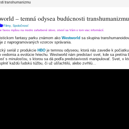
sti transhumanizmu
world – temná odysea budúcnosti transhumanizmu
Filmy
Spoločnosť
,
te ľavou myšou na modro zafarbené slovo, otvorí sa Vám o tom viac informácií.
ristickom fantasy parku známom ako
Westworld
sa skupina transhumanoido
e z naprogramovaných vzorcov správania.
cký seriál z produkcie
HBO
je temnou odyseou, ktorá nás zavedie k počiatku
 vedomia a evolúcie hriechu. Westworld nám predstaví svet, kde sa pretína 
sť s minulosťou, s ktorou sa dá podľa predstavivosti manipulovať. Svet, v k
plniť každú ľudskú túžbu, či už ušľachtilú, alebo zvrhlú…