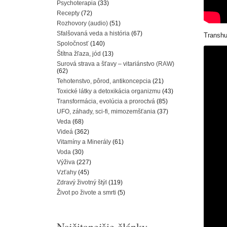
Psychoterapia
(33)
Recepty
(72)
Rozhovory (audio)
(51)
Sfalšovaná veda a história
(67)
Transhu
Spoločnosť
(140)
Štítna žľaza, jód
(13)
Surová strava a šťavy – vitariánstvo (RAW)
(62)
Tehotenstvo, pôrod, antikoncepcia
(21)
Toxické látky a detoxikácia organizmu
(43)
Transformácia, evolúcia a proroctvá
(85)
UFO, záhady, sci-fi, mimozemšťania
(37)
Veda
(68)
Videá
(362)
Vitamíny a Minerály
(61)
Voda
(30)
Výživa
(227)
Vzťahy
(45)
Zdravý životný štýl
(119)
Život po živote a smrti
(5)
Najčitanejšie články