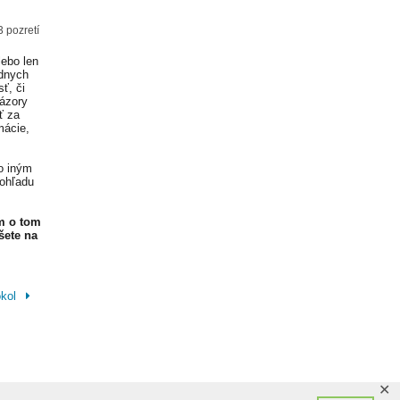
 pozretí
lebo len
adnych
ť, či
Názory
ť za
mácie,
o iným
 ohľadu
m o tom
šete na
okol
✕