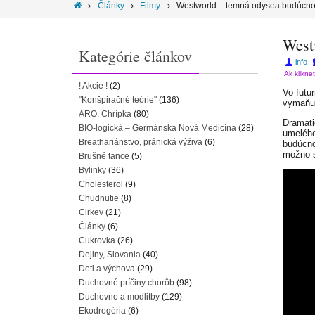
Články
Filmy
Westworld – temná odysea budúcno
West
Kategórie článkov
info
Ak klikne
! Akcie !
(2)
Vo futu
"Konšpiračné teórie"
(136)
vymaňuj
ARO, Chrípka
(80)
Dramati
BIO-logická – Germánska Nová Medicína
(28)
umelého
Breathariánstvo, pránická výživa
(6)
budúcno
možno s
Brušné tance
(5)
Bylinky
(36)
Cholesterol
(9)
Chudnutie
(8)
Cirkev
(21)
Články
(6)
Cukrovka
(26)
Dejiny, Slovania
(40)
Deti a výchova
(29)
Duchovné príčiny chorôb
(98)
Duchovno a modlitby
(129)
Ekodrogéria
(6)