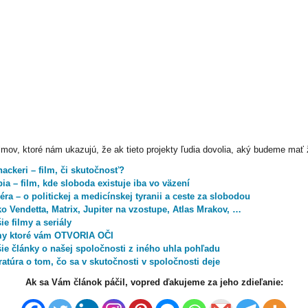
ilmov, ktoré nám ukazujú, že ak tieto projekty ľudia dovolia, aký budeme mať 
ackeri – film, či skutočnosť?
ia – film, kde sloboda existuje iba vo väzení
éra – o politickej a medicínskej tyranii a ceste za slobodou
o Vendetta, Matrix, Jupiter na vzostupe, Atlas Mrakov, …
ie filmy a seriály
my ktoré vám OTVORIA OČI
šie články o našej spoločnosti z iného uhla pohľadu
ratúra o tom, čo sa v skutočnosti v spoločnosti deje
Ak sa Vám článok páčil, vopred ďakujeme za jeho zdieľanie: