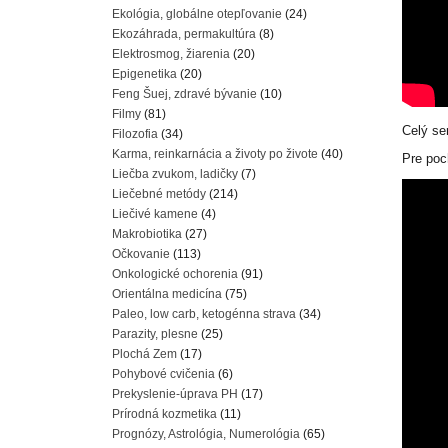
Ekológia, globálne otepľovanie
(24)
Ekozáhrada, permakultúra
(8)
Elektrosmog, žiarenia
(20)
Epigenetika
(20)
Feng Šuej, zdravé bývanie
(10)
Filmy
(81)
Celý ser
Filozofia
(34)
Karma, reinkarnácia a životy po živote
(40)
Pre poc
Liečba zvukom, ladičky
(7)
Liečebné metódy
(214)
Liečivé kamene
(4)
Makrobiotika
(27)
Očkovanie
(113)
Onkologické ochorenia
(91)
Orientálna medicína
(75)
Paleo, low carb, ketogénna strava
(34)
Parazity, plesne
(25)
Plochá Zem
(17)
Pohybové cvičenia
(6)
Prekyslenie-úprava PH
(17)
Prírodná kozmetika
(11)
Prognózy, Astrológia, Numerológia
(65)