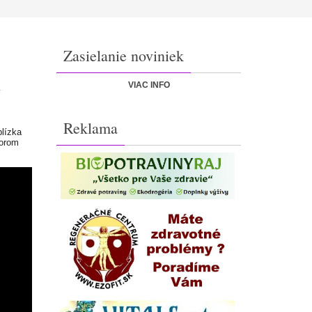
Zasielanie noviniek
VIAC INFO
v
Reklama
blízka
torom