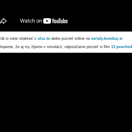
iál si viete stiahnuť z
uloz.to
alebo pozrieť online na
serialy.bombuj.si
hopenie, že aj my žijeme v simulácií, odporúčame pozrieť si film
13 poschod