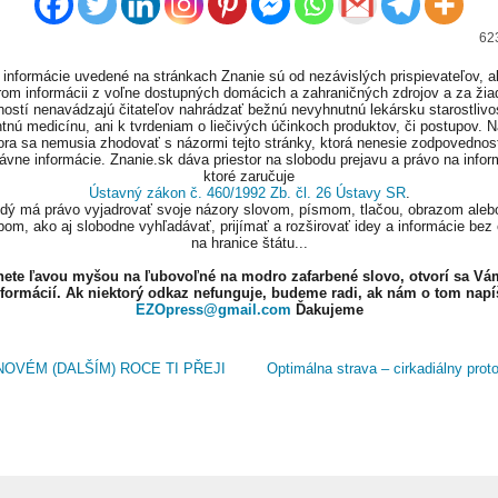
623
informácie uvedené na stránkach Znanie sú od nezávislých prispievateľov, a
om informácii z voľne dostupných domácich a zahraničných zdrojov a za ži
ností nenavádzajú čitateľov nahrádzať bežnú nevyhnutnú lekársku starostlivos
tnú medicínu, ani k tvrdeniam o liečivých účinkoch produktov, či postupov. 
ora sa nemusia zhodovať s názormi tejto stránky, ktorá nenesie zodpovednos
ávne informácie. Znanie.sk dáva priestor na slobodu prejavu a právo na infor
ktoré zaručuje
Ústavný zákon č. 460/1992 Zb. čl. 26 Ústavy SR
.
ždý má právo vyjadrovať svoje názory slovom, písmom, tlačou, obrazom aleb
om, ako aj slobodne vyhľadávať, prijímať a rozširovať idey a informácie bez
na hranice štátu...
knete ľavou myšou na ľubovoľné na modro zafarbené slovo, otvorí sa Vá
nformácií. Ak niektorý odkaz nefunguje, budeme radi, ak nám o tom napí
EZOpress@gmail.com
Ďakujeme
NOVÉM (DALŠÍM) ROCE TI PŘEJI
Optimálna strava – cirkadiálny prot