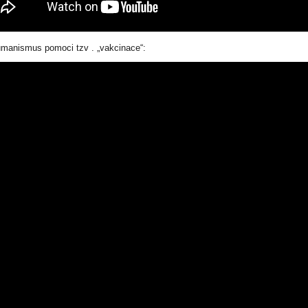
manismus pomoci tzv . „vakcinace“: