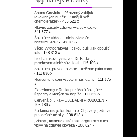
Anona Graviola – Přirozený zabiják
rakovinných buněk – Silnější než
chemoterapie?
- 435 522 x
Hlavné zásady zdravej výživy v kocke
-
241 877 x
Šokujúce Video! …alebo viete čo
konzumujete?
- 143 105 x
Vědci vyfotografovali lidskou duši, jak opouští
tělo
- 128 313 x
Liečba rakoviny stravou Dr. Budwig a
psychosomatické súvislosti
- 115 108 x
Šokujúca „pravda“ o vode – liečenie pitím vody
- 111 836 x
Neuveríte, v čom všetkom nás klamú
- 111 675
x
Experimenty v Rusku prinášajú šokujúce
úspechy o ktorých sa nepíše
- 111 223 x
Červená pilulka – GLOBÁLNÍ PROBUZENÍ
-
108 686 x
Kurkuma nie je len korenie. Objavte jej zdraviu
prospešné účinky
- 108 613 x
„Vírusy“, baktérie a iné mikroorganizmy a ich
vplyv na zdravie človeka
- 106 624 x