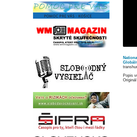
Nationa
Globál
transhu
Popis v
Originá