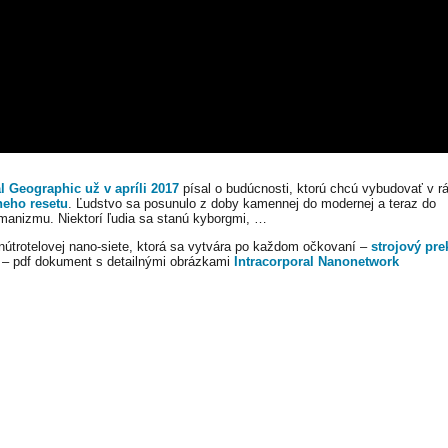
l Geographic už v apríli 2017
písal o budúcnosti, ktorú chcú vybudovať v r
neho resetu
. Ľudstvo sa posunulo z doby kamennej do modernej a teraz do
manizmu. Niektorí ľudia sa stanú kyborgmi, …
nútrotelovej nano-siete, ktorá sa vytvára po každom očkovaní –
strojový pre
l – pdf dokument s detailnými obrázkami
Intracorporal Nanonetwork