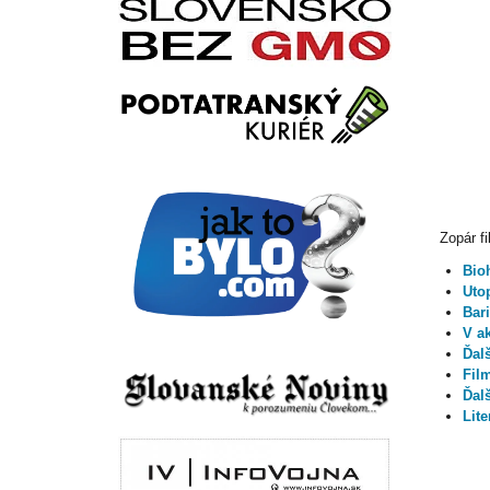
Zopár f
Bioh
Utop
Bari
V ak
Ďalš
Fil
Ďal
Lite