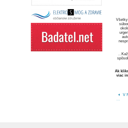
Všetky 
súbor
okol
urgen
aut
nespr
...Ka
spôsob
Ak kli
viac i
V 
…