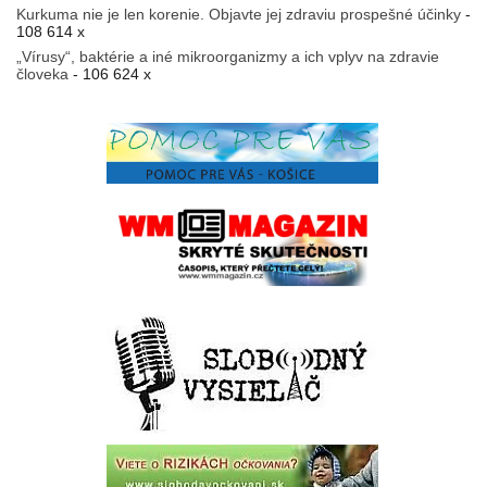
Kurkuma nie je len korenie. Objavte jej zdraviu prospešné účinky
-
108 614 x
„Vírusy“, baktérie a iné mikroorganizmy a ich vplyv na zdravie
človeka
- 106 624 x