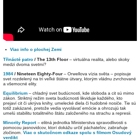
Viac info o plochej Zemi
Třinácté patro
/ The 13th Floor
– virtuálna realita, alebo skoky
medzi dvoma svetmi?
1984
/ Nineteen Eighty-Four
– Orwellova vízia světa – popisuje
svet rozdelený na tri veľké štátne útvary, ktorým vládnu zvrchované
a všemocné elity.
Equilibrium
– chladný svet budúcnosti, kde sloboda a cit sú mimo
zákon. Striktný režim sveta budúcnosti likviduje každého, kto
prejaví cit či ukrýva knihy, umelecké diela či hudobné nosiče. Tie sú
totiž zakázané, pretože vedia vyvolávať emócie a ohrozujú tak
umelú stabilitu totalitného štátu založeného na strachu a represii.
Minority Report
– elitná jednotka Ministerstva spravodlivosti s
pomocou jasnovidcov, ktorí dokážu určiť páchateľov, zabraňuje
zločinom.
Viac o skutočnom odkaze spolu s filmom Osudový
verdikt