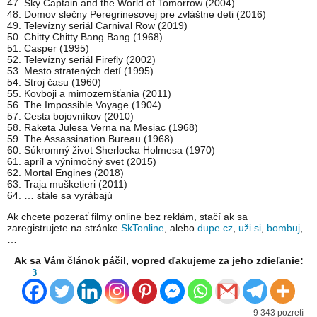
47. Sky Captain and the World of Tomorrow (2004)
48. Domov slečny Peregrinesovej pre zvláštne deti (2016)
49. Televízny seriál Carnival Row (2019)
50. Chitty Chitty Bang Bang (1968)
51. Casper (1995)
52. Televízny seriál Firefly (2002)
53. Mesto stratených detí (1995)
54. Stroj času (1960)
55. Kovboji a mimozemšťania (2011)
56. The Impossible Voyage (1904)
57. Cesta bojovníkov (2010)
58. Raketa Julesa Verna na Mesiac (1968)
59. The Assassination Bureau (1968)
60. Súkromný život Sherlocka Holmesa (1970)
61. apríl a výnimočný svet (2015)
62. Mortal Engines (2018)
63. Traja mušketieri (2011)
64. … stále sa vyrábajú
Ak chcete pozerať filmy online bez reklám, stačí ak sa
zaregistrujete na stránke
SkTonline
, alebo
dupe.cz
,
uži.si
,
bombuj
,
…
Ak sa Vám článok páčil, vopred ďakujeme za jeho zdieľanie:
3
9 343 pozretí