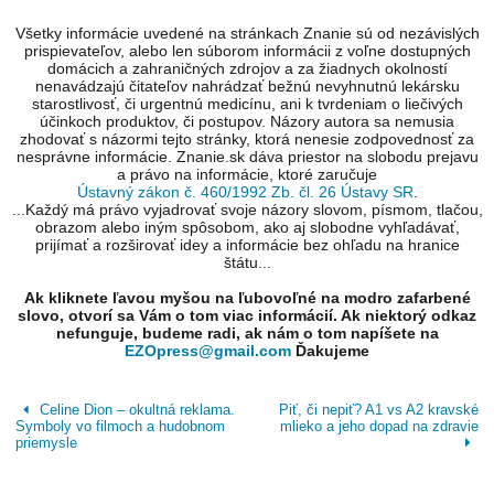
Všetky informácie uvedené na stránkach Znanie sú od nezávislých
prispievateľov, alebo len súborom informácii z voľne dostupných
domácich a zahraničných zdrojov a za žiadnych okolností
nenavádzajú čitateľov nahrádzať bežnú nevyhnutnú lekársku
starostlivosť, či urgentnú medicínu, ani k tvrdeniam o liečivých
účinkoch produktov, či postupov. Názory autora sa nemusia
zhodovať s názormi tejto stránky, ktorá nenesie zodpovednosť za
nesprávne informácie. Znanie.sk dáva priestor na slobodu prejavu
a právo na informácie, ktoré zaručuje
Ústavný zákon č. 460/1992 Zb. čl. 26 Ústavy SR
.
...Každý má právo vyjadrovať svoje názory slovom, písmom, tlačou,
obrazom alebo iným spôsobom, ako aj slobodne vyhľadávať,
prijímať a rozširovať idey a informácie bez ohľadu na hranice
štátu...
Ak kliknete ľavou myšou na ľubovoľné na modro zafarbené
slovo, otvorí sa Vám o tom viac informácií. Ak niektorý odkaz
nefunguje, budeme radi, ak nám o tom napíšete na
EZOpress@gmail.com
Ďakujeme
Celine Dion – okultná reklama.
Piť, či nepiť? A1 vs A2 kravské
Symboly vo filmoch a hudobnom
mlieko a jeho dopad na zdravie
priemysle