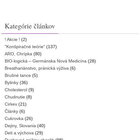
Kategórie článkov
! Akcie !
(2)
"Konšpiračné teórie"
(137)
ARO, Chrípka
(80)
BIO-logická – Germánska Nová Medicína
(28)
Breathariánstvo, pránická výživa
(6)
Brušné tance
(5)
Bylinky
(36)
Cholesterol
(9)
Chudnutie
(8)
Cirkev
(21)
Články
(6)
Cukrovka
(26)
Dejiny, Slovania
(40)
Deti a výchova
(29)
Duchovné príčiny chorôb
(98)