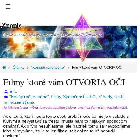
Znanie
Články o zdraví, duchovnom rozvoji a za pravdu nie len v medicíne.
Články
"Konšpiračné teórie"
Filmy ktoré vám OTVORIA OČI
Filmy ktoré vám OTVORIA OČI
info
"Konšpiračné teórie"
Filmy
Spoločnosť
UFO, záhady, sci-fi,
,
,
,
mimozemšťania
Ak kliknete ľavou myšou na modro zafarbené slovo, otvorí sa Vám o tom viac informácií.
Ak chcú tí, ktorí riadia tento svet, urobiť niečo čo nie je v súlade s
KONmi a nevystaviť sa trestu, musia nám to nejakým spôsobom
oznámiť. Ak s tým nesúhlasíme, ale napriek tomu sa nevzoprieme,
lebo si myslíme, že je to len fikcia, tak oni za to už nebudú
obvinení.