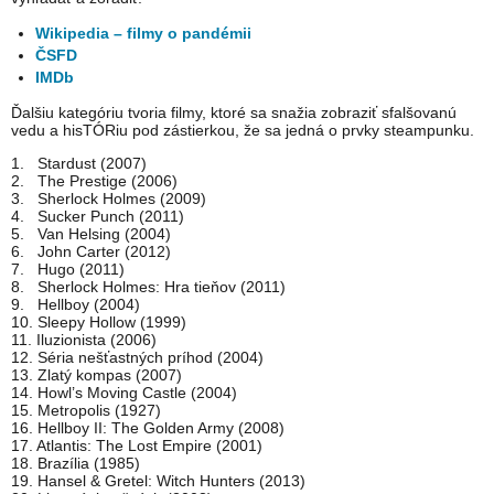
Wikipedia – filmy o pandémii
ČSFD
IMDb
Ďalšiu kategóriu tvoria filmy, ktoré sa snažia zobraziť sfalšovanú
vedu a hisTÓRiu pod zástierkou, že sa jedná o prvky steampunku.
1. Stardust (2007)
2. The Prestige (2006)
3. Sherlock Holmes (2009)
4. Sucker Punch (2011)
5. Van Helsing (2004)
6. John Carter (2012)
7. Hugo (2011)
8. Sherlock Holmes: Hra tieňov (2011)
9. Hellboy (2004)
10. Sleepy Hollow (1999)
11. Iluzionista (2006)
12. Séria nešťastných príhod (2004)
13. Zlatý kompas (2007)
14. Howl’s Moving Castle (2004)
15. Metropolis (1927)
16. Hellboy II: The Golden Army (2008)
17. Atlantis: The Lost Empire (2001)
18. Brazília (1985)
19. Hansel & Gretel: Witch Hunters (2013)