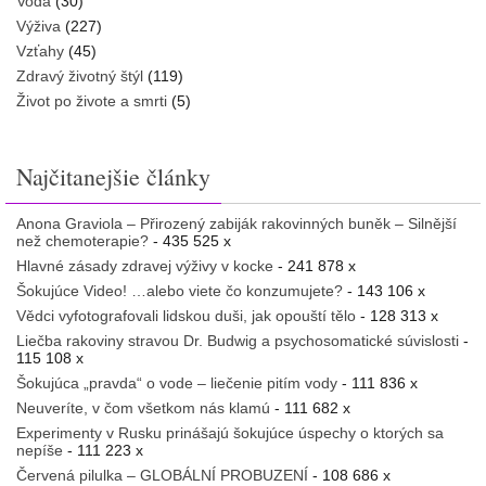
Voda
(30)
Výživa
(227)
Vzťahy
(45)
Zdravý životný štýl
(119)
Život po živote a smrti
(5)
Najčitanejšie články
Anona Graviola – Přirozený zabiják rakovinných buněk – Silnější
než chemoterapie?
- 435 525 x
Hlavné zásady zdravej výživy v kocke
- 241 878 x
Šokujúce Video! …alebo viete čo konzumujete?
- 143 106 x
Vědci vyfotografovali lidskou duši, jak opouští tělo
- 128 313 x
Liečba rakoviny stravou Dr. Budwig a psychosomatické súvislosti
-
115 108 x
Šokujúca „pravda“ o vode – liečenie pitím vody
- 111 836 x
Neuveríte, v čom všetkom nás klamú
- 111 682 x
Experimenty v Rusku prinášajú šokujúce úspechy o ktorých sa
nepíše
- 111 223 x
Červená pilulka – GLOBÁLNÍ PROBUZENÍ
- 108 686 x