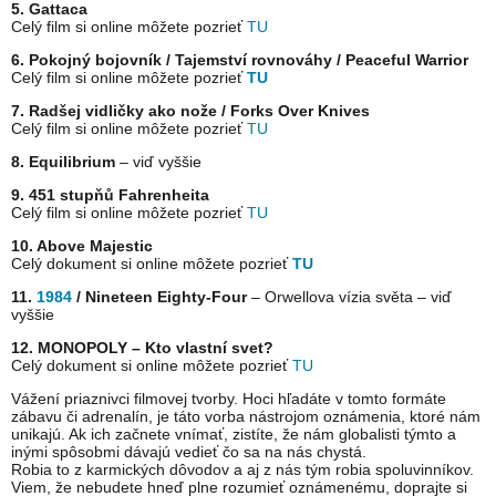
5. Gattaca
Celý film si online môžete pozrieť
TU
6. Pokojný bojovník / Tajemství rovnováhy / Peaceful Warrior
Celý film si online môžete pozrieť
TU
7. Radšej vidličky ako nože / Forks Over Knives
Celý film si online môžete pozrieť
TU
8. Equilibrium
– viď vyššie
9. 451 stupňů Fahrenheita
Celý film si online môžete pozrieť
TU
10. Above Majestic
Celý dokument si online môžete pozrieť
TU
11.
1984
/ Nineteen Eighty-Four
– Orwellova vízia světa – viď
vyššie
12. MONOPOLY – Kto vlastní svet?
Celý dokument si online môžete pozrieť
TU
Vážení priaznivci filmovej tvorby. Hoci hľadáte v tomto formáte
zábavu či adrenalín, je táto vorba nástrojom oznámenia, ktoré nám
unikajú. Ak ich začnete vnímať, zistíte, že nám globalisti týmto a
inými spôsobmi dávajú vedieť čo sa na nás chystá.
Robia to z karmických dôvodov a aj z nás tým robia spoluvinníkov.
Viem, že nebudete hneď plne rozumieť oznámenému, doprajte si