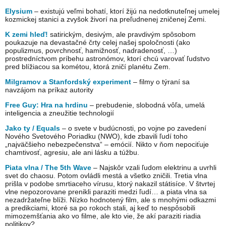
Elysium
– existujú veľmi bohatí, ktorí žijú na nedotknuteľnej umelej
kozmickej stanici a zvyšok živorí na preľudnenej zničenej Zemi.
K zemi hleď!
satirickým, desivým, ale pravdivým spôsobom
poukazuje na devastačné črty celej našej spoločnosti (ako
populizmus, povrchnosť, hamižnosť, nadradenosť, …)
prostredníctvom príbehu astronómov, ktorí chcú varovať ľudstvo
pred blížiacou sa kométou, ktorá zničí planétu Zem.
Milgramov a Stanfordský experiment
– filmy o týraní sa
navzájom na príkaz autority
Free Guy: Hra na hrdinu
– prebudenie, slobodná vôľa, umelá
inteligencia a zneužitie technologií
Jako ty / Equals
– o svete v budúcnosti, po vojne po zavedení
Nového Svetového Poriadku (NWO), kde zbavili ľudí toho
„najväčšieho nebezpečenstva“ – emócií. Nikto v ňom nepociťuje
chamtivosť, agresiu, ale ani lásku a túžbu.
Piata vlna / The 5th Wave
– Najskôr vzali ľudom elektrinu a uvrhli
svet do chaosu. Potom ovládli mestá a všetko zničili. Tretia vlna
prišla v podobe smrtiaceho vírusu, ktorý nakazil státisíce. V štvrtej
vlne nepozorovane prenikli paraziti medzi ľudí… a piata vlna sa
nezadržateľne blíži. Nízko hodnotený film, ale s mnohými odkazmi
a predikciami, ktoré sa po rokoch stali, aj keď to nespôsobili
mimozemšťania ako vo filme, ale kto vie, že akí paraziti riadia
politikov?