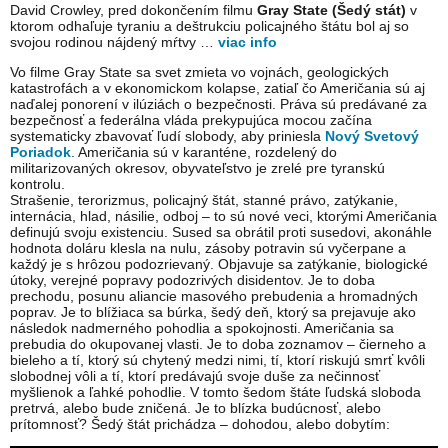
David Crowley, pred dokončením filmu
Gray State (Šedý stát)
v
ktorom odhaľuje tyraniu a deštrukciu policajného štátu bol aj so
svojou rodinou nájdený mŕtvy …
viac info
Vo filme Gray State sa svet zmieta vo vojnách, geologických
katastrofách a v ekonomickom kolapse, zatiaľ čo Američania sú aj
naďalej ponorení v ilúziách o bezpečnosti. Práva sú predávané za
bezpečnosť a federálna vláda prekypujúca mocou začína
systematicky zbavovať ľudí slobody, aby priniesla
Nový Svetový
Poriadok
. Američania sú v karanténe, rozdelený do
militarizovaných okresov, obyvateľstvo je zrelé pre tyranskú
kontrolu.
Strašenie, terorizmus, policajný štát, stanné právo, zatýkanie,
internácia, hlad, násilie, odboj – to sú nové veci, ktorými Američania
definujú svoju existenciu. Sused sa obrátil proti susedovi, akonáhle
hodnota doláru klesla na nulu, zásoby potravin sú vyčerpane a
každý je s hrôzou podozrievaný. Objavuje sa zatýkanie, biologické
útoky, verejné popravy podozrivých disidentov. Je to doba
prechodu, posunu aliancie masového prebudenia a hromadných
poprav. Je to blížiaca sa búrka, šedý deň, ktorý sa prejavuje ako
následok nadmerného pohodlia a spokojnosti. Američania sa
prebudia do okupovanej vlasti. Je to doba zoznamov – čierneho a
bieleho a tí, ktorý sú chytený medzi nimi, tí, ktorí riskujú smrť kvôli
slobodnej vôli a tí, ktorí predávajú svoje duše za nečinnosť
myšlienok a ľahké pohodlie. V tomto šedom štáte ľudská sloboda
pretrvá, alebo bude zničená. Je to blízka budúcnosť, alebo
prítomnosť? Šedý štát prichádza – dohodou, alebo dobytím: