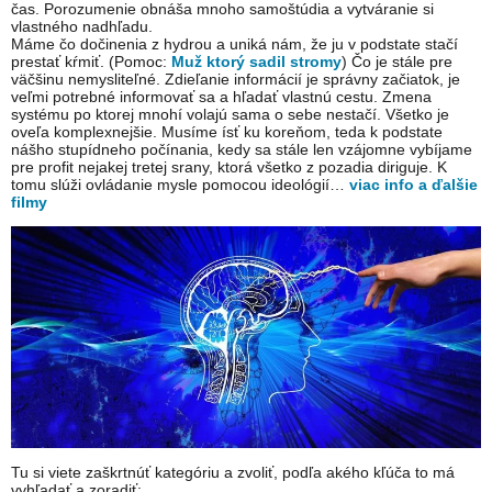
čas. Porozumenie obnáša mnoho samoštúdia a vytváranie si
vlastného nadhľadu.
Máme čo dočinenia z hydrou a uniká nám, že ju v podstate stačí
prestať kŕmiť. (Pomoc:
Muž ktorý sadil stromy
) Čo je stále pre
väčšinu nemysliteľné. Zdieľanie informácií je správny začiatok, je
veľmi potrebné informovať sa a hľadať vlastnú cestu. Zmena
systému po ktorej mnohí volajú sama o sebe nestačí. Všetko je
oveľa komplexnejšie. Musíme ísť ku koreňom, teda k podstate
nášho stupídneho počínania, kedy sa stále len vzájomne vybíjame
pre profit nejakej tretej srany, ktorá všetko z pozadia diriguje. K
tomu slúži ovládanie mysle pomocou ideológií…
viac info a ďalšie
filmy
Tu si viete zaškrtnúť kategóriu a zvoliť, podľa akého kľúča to má
vyhľadať a zoradiť: