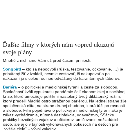
Ďalšie filmy v ktorých nám vopred ukazujú
svoje plány
Mnohé z nich sme Vám už pred časom priniesli:
Songbird
– kto sa nepodvolí (rúška, testovanie, očkovanie, …) je
prinútený žiť v izolácii, nesmie cestovať, či nakupovať a po
nakazení je s celou rodinou odvážaný do karanténnych táborov.
Bariéra
– o politickej a medicínskej tyranii a ceste za slobodou.
Spoločnosť kvôli vypuknutiu pandémie čelí ekonomickej a sociálnej
kríze, ktorú umocňuje politikmi nastolený tvrdý diktátorský režim,
ktorý predelil Madrid ostro stráženou bariérou. Na jednej strane žije
spoločenská elita, na strane druhej chudoba, ktorá túži po rovnosti
a slobode. Film pojednáva o politickej a medicínskej tyranii ako je
zákaz vychádzania, nútená dezinfekcia, udavačstvo, SSácke
praktiky bezcitných vojakov a ofiicierov, umlčovanie nežiadúcich
osôb, ale aj o v tajnosti vykonávaných pokusoch na deťoch pre
„vyššie ciele“ – vývoj vakcíny.