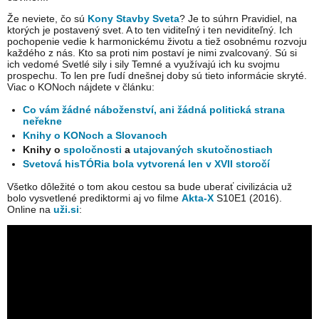
Že neviete, čo sú
Kony Stavby Sveta
? Je to súhrn Pravidiel, na
ktorých je postavený svet. A to ten viditeľný i ten neviditeľný. Ich
pochopenie vedie k harmonickému životu a tiež osobnému rozvoju
každého z nás. Kto sa proti nim postaví je nimi zvalcovaný. Sú si
ich vedomé Svetlé sily i sily Temné a využívajú ich ku svojmu
prospechu. To len pre ľudí dnešnej doby sú tieto informácie skryté.
Viac o KONoch nájdete v článku:
Co vám žádné náboženství, ani žádná politická strana
neřekne
Knihy o KONoch a Slovanoch
Knihy o
spoločnosti
a
utajovaných skutočnostiach
Svetová hisTÓRia bola vytvorená len v XVII storočí
Všetko dôležité o tom akou cestou sa bude uberať civilizácia už
bolo vysvetlené prediktormi aj vo filme
Akta-X
S10E1 (2016).
Online na
uži.si
: