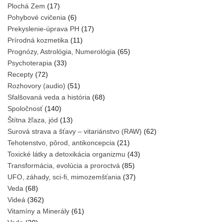
Plochá Zem
(17)
Pohybové cvičenia
(6)
Prekyslenie-úprava PH
(17)
Prírodná kozmetika
(11)
Prognózy, Astrológia, Numerológia
(65)
Psychoterapia
(33)
Recepty
(72)
Rozhovory (audio)
(51)
Sfalšovaná veda a história
(68)
Spoločnosť
(140)
Štítna žľaza, jód
(13)
Surová strava a šťavy – vitariánstvo (RAW)
(62)
Tehotenstvo, pôrod, antikoncepcia
(21)
Toxické látky a detoxikácia organizmu
(43)
Transformácia, evolúcia a proroctvá
(85)
UFO, záhady, sci-fi, mimozemšťania
(37)
Veda
(68)
Videá
(362)
Vitamíny a Minerály
(61)