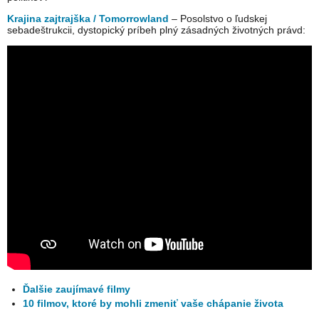
Krajina zajtrajška / Tomorrowland
– Posolstvo o ľudskej
sebadeštrukcii, dystopický príbeh plný zásadných životných právd:
Ďalšie zaujímavé filmy
10 filmov, ktoré by mohli zmeniť vaše chápanie života