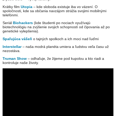
Krátky film
Utopia
– kde sloboda existuje iba vo väzení. O
spoločnosti, kde sa občania navzájom strážia svojimi mobilnými
telefónmi.
Seriál
Biohackers
(kde študenti po nociach využívajú
biotechnológiu na zvýšenie svojich schopností od čipovania až po
genetické vylepšenia).
Spaľujúca vášeň
o tajných spolkoch a ich moci nad ľuďmi
Interstellar
– naša modrá planéta umiera a ľudstvu veľa času už
nezostáva.
Truman Show
– odhaľuje, že žijeme pod kupolou a kto riadi a
kontroluje naše životy.