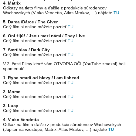
4. Matrix
Odkazy na tieto filmy a ďalšie z produkcie súrodencov
Wachowskych (V ako Vendetta, Atlas Mrakov, …) nájdete
TU
5. Darca /Dárce / The Giver
Celý film si online môžete pozrieť
TU
6. Oni žijú! / Jsou mezi námi / They Live
Celý film si online môžete pozrieť
TU
7. Smrtihlav / Dark City
Celý film si online môžete pozrieť
TU
V 2. časti Filmy ktoré vám OTVORIA OČI (YouTube zmazal) boli
spomenuté:
1. Ryba smrdí od hlavy / I am fishead
Celý film si online môžete pozrieť
TU
2. Momo
Celý film si online môžete pozrieť
TU
3. Lucy
Celý film si online môžete pozrieť
TU
4. V ako Vendetta
Odkaz na film a ďalšie z produkcie súrodencov Wachowskych
(Jupiter na vzostupe, Matrix, Atlas Mrakov, …) nájdete
TU