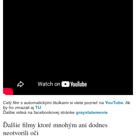
Celý film s automatickými titulkami si viete pozrieť na
YouTube
. Ak
by ho zmazali aj
TU
Ďalšie videá na facebookovej stránke
graystatemovie
Ďalšie filmy ktoré mnohým ani dodnes
neotvorili oči