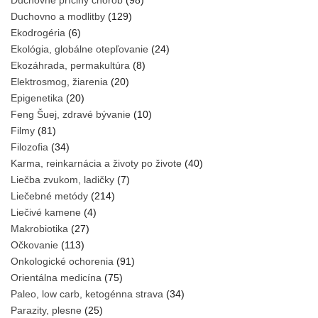
Duchovno a modlitby
(129)
Ekodrogéria
(6)
Ekológia, globálne otepľovanie
(24)
Ekozáhrada, permakultúra
(8)
Elektrosmog, žiarenia
(20)
Epigenetika
(20)
Feng Šuej, zdravé bývanie
(10)
Filmy
(81)
Filozofia
(34)
Karma, reinkarnácia a životy po živote
(40)
Liečba zvukom, ladičky
(7)
Liečebné metódy
(214)
Liečivé kamene
(4)
Makrobiotika
(27)
Očkovanie
(113)
Onkologické ochorenia
(91)
Orientálna medicína
(75)
Paleo, low carb, ketogénna strava
(34)
Parazity, plesne
(25)