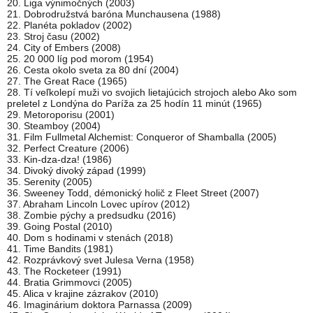
20. Liga výnimočných (2003)
21. Dobrodružstvá baróna Munchausena (1988)
22. Planéta pokladov (2002)
23. Stroj času (2002)
24. City of Embers (2008)
25. 20 000 líg pod morom (1954)
26. Cesta okolo sveta za 80 dní (2004)
27. The Great Race (1965)
28. Tí veľkolepí muži vo svojich lietajúcich strojoch alebo Ako som
preletel z Londýna do Paríža za 25 hodín 11 minút (1965)
29. Metoroporisu (2001)
30. Steamboy (2004)
31. Film Fullmetal Alchemist: Conqueror of Shamballa (2005)
32. Perfect Creature (2006)
33. Kin-dza-dza! (1986)
34. Divoký divoký západ (1999)
35. Serenity (2005)
36. Sweeney Todd, démonický holič z Fleet Street (2007)
37. Abraham Lincoln Lovec upírov (2012)
38. Zombie pýchy a predsudku (2016)
39. Going Postal (2010)
40. Dom s hodinami v stenách (2018)
41. Time Bandits (1981)
42. Rozprávkový svet Julesa Verna (1958)
43. The Rocketeer (1991)
44. Bratia Grimmovci (2005)
45. Alica v krajine zázrakov (2010)
46. ​​Imaginárium doktora Parnassa (2009)