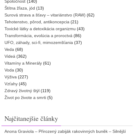
Spoločnosť
(140)
Štítna žľaza, jód
(13)
Surová strava a šťavy – vitariánstvo (RAW)
(62)
Tehotenstvo, pôrod, antikoncepcia
(21)
Toxické látky a detoxikácia organizmu
(43)
Transformácia, evolúcia a proroctvá
(86)
UFO, záhady, sci-fi, mimozemšťania
(37)
Veda
(68)
Videá
(362)
Vitamíny a Minerály
(61)
Voda
(30)
Výživa
(227)
Vzťahy
(45)
Zdravý životný štýl
(119)
Život po živote a smrti
(5)
Najčitanejšie články
Anona Graviola – Přirozený zabiják rakovinných buněk – Silnější