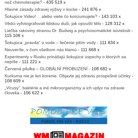
než chemoterapie?
- 435 519 x
Hlavné zásady zdravej výživy v kocke
- 241 876 x
Šokujúce Video! …alebo viete čo konzumujete?
- 143 103 x
Vědci vyfotografovali lidskou duši, jak opouští tělo
- 128 312 x
Liečba rakoviny stravou Dr. Budwig a psychosomatické súvislosti
-
115 108 x
Šokujúca „pravda“ o vode – liečenie pitím vody
- 111 834 x
Neuveríte, v čom všetkom nás klamú
- 111 668 x
Experimenty v Rusku prinášajú šokujúce úspechy o ktorých sa
nepíše
- 111 221 x
Červená pilulka – GLOBÁLNÍ PROBUZENÍ
- 108 682 x
Kurkuma nie je len korenie. Objavte jej zdraviu prospešné účinky
-
108 609 x
„Vírusy“, baktérie a iné mikroorganizmy a ich vplyv na zdravie
človeka
- 106 622 x