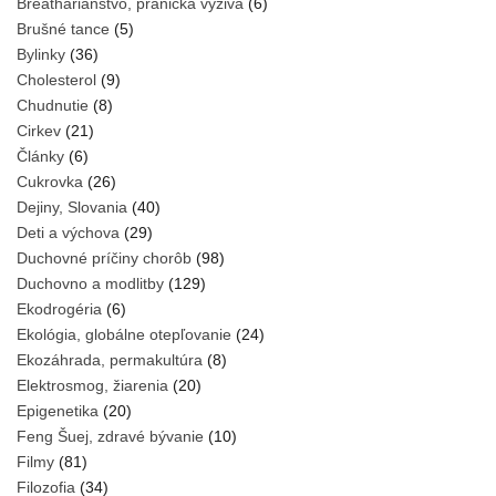
Breathariánstvo, pránická výživa
(6)
Brušné tance
(5)
Bylinky
(36)
Cholesterol
(9)
Chudnutie
(8)
Cirkev
(21)
Články
(6)
Cukrovka
(26)
Dejiny, Slovania
(40)
Deti a výchova
(29)
Duchovné príčiny chorôb
(98)
Duchovno a modlitby
(129)
Ekodrogéria
(6)
Ekológia, globálne otepľovanie
(24)
Ekozáhrada, permakultúra
(8)
Elektrosmog, žiarenia
(20)
Epigenetika
(20)
Feng Šuej, zdravé bývanie
(10)
Filmy
(81)
Filozofia
(34)