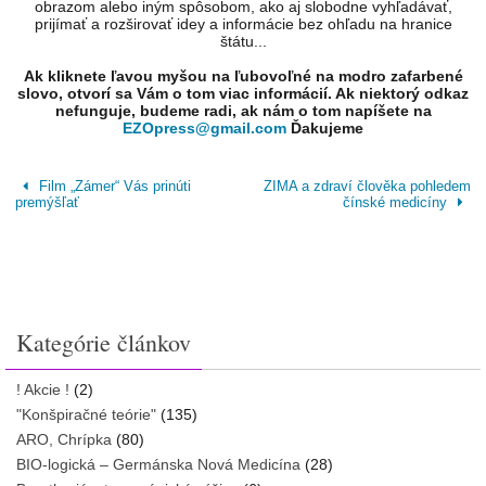
obrazom alebo iným spôsobom, ako aj slobodne vyhľadávať,
prijímať a rozširovať idey a informácie bez ohľadu na hranice
štátu...
Ak kliknete ľavou myšou na ľubovoľné na modro zafarbené
slovo, otvorí sa Vám o tom viac informácií. Ak niektorý odkaz
nefunguje, budeme radi, ak nám o tom napíšete na
EZOpress@gmail.com
Ďakujeme
Film „Zámer“ Vás prinúti
ZIMA a zdraví člověka pohledem
premýšľať
čínské medicíny
Kategórie článkov
! Akcie !
(2)
"Konšpiračné teórie"
(135)
ARO, Chrípka
(80)
BIO-logická – Germánska Nová Medicína
(28)