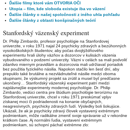
Ďalšie filmy ktoré vám OTVORIA OČI
Utopia – film, kde sloboda existuje iba vo väzení
Ďalšie články o našej spoločnosti z iného uhla pohľadu
Ďalšie články z oblasti konšpiračných teórií
Stanfordský väzenský experiment
Dr. Philip Zimbardo, profesor psychológie na Stanfordovej
univerzite, v roku 1971 najal 24 psychicky zdravých a bezúhonných
vysokoškolských študentov, aby počas dvojtýždňového
experimentu hrali úlohy väzňov a dozorcov v kulisách väzenia
vybudovaného v podzemí univerzity. Väzni v celách sa mali podvoliť
zdanlivo miernym pravidlám a dozorcovia mali udržiavať poriadok
bez použitia fyzického násilia. Napokon stačilo len šesť dní, aby
prepuklo také brutálne a nezvládnuteľné násilie medzi oboma
skupinami, že výskumný projekt sa zrútil a musel byť predčasne
ukončený… Stanfordský väzenský experiment patrí medzi
najslávnejšie experimenty modernej psychológie. Dr. Philip
Zimbardo, vedúci centra pre štúdium psychológie terorizmu na
Stanfordovej univerzite, chcel v roku 1971 preskúmať vplyv
získanej moci či podriadenosti na konanie obyčajných,
neagresívnych, psychicky zdravých ľudí. Výsledky boli šokujúce.
Ukázali, že ak je psychicky zdravý človek vystavený extrémnym
podmienkam, môže radikálne zmeniť svoje správanie už v rekordne
krátkom čase. Aj normálni ľudia, vystavení extrémnym
podmienkam, sú schopní páchať extrémne zlo: