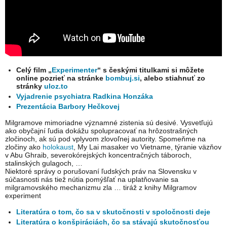
Celý film „
Experimenter
“ s českými titulkami si môžete
online pozrieť na stránke
bombuj.si
, alebo stiahnuť zo
stránky
uloz.to
Vyjadrenie psychiatra Radkina Honzáka
Prezentácia Barbory Hečkovej
Milgramove mimoriadne významné zistenia sú desivé. Vysvetľujú
ako obyčajní ľudia dokážu spolupracovať na hrôzostrašných
zločinoch, ak sú pod vplyvom zlovoľnej autority. Spomeňme na
zločiny ako
holokaust
, My Lai masaker vo Vietname, týranie väzňov
v Abu Ghraib, severokórejských koncentračných táboroch,
stalinských gulagoch, …
Niektoré správy o porušovaní ľudských práv na Slovensku v
súčasnosti nás tiež nútia pomýšľať na uplatňovanie sa
milgramovského mechanizmu zla … tiráž z knihy Milgramov
experiment
Literatúra o tom, čo sa v skutočnosti v spoločnosti deje
Literatúra o konšpiráciách, čo sa stávajú skutočnosťou