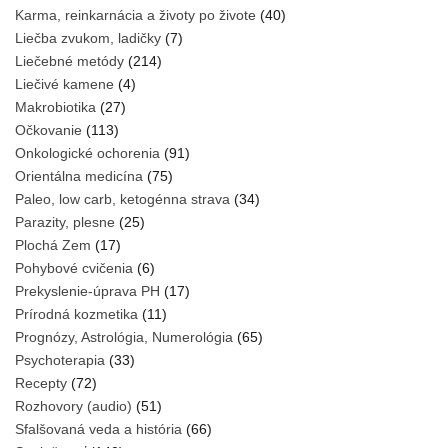
Karma, reinkarnácia a životy po živote
(40)
Liečba zvukom, ladičky
(7)
Liečebné metódy
(214)
Liečivé kamene
(4)
Makrobiotika
(27)
Očkovanie
(113)
Onkologické ochorenia
(91)
Orientálna medicína
(75)
Paleo, low carb, ketogénna strava
(34)
Parazity, plesne
(25)
Plochá Zem
(17)
Pohybové cvičenia
(6)
Prekyslenie-úprava PH
(17)
Prírodná kozmetika
(11)
Prognózy, Astrológia, Numerológia
(65)
Psychoterapia
(33)
Recepty
(72)
Rozhovory (audio)
(51)
Sfalšovaná veda a história
(66)