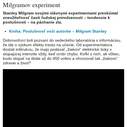
Milgramov experiment
Stanley Milgram svojimi slávnymi experimentami preskúmal
zneužiteľnosť časti ľudskej
prirodzenosti – tendencie k
poslušnosti – na páchanie zla.
Kniha: Poslušnosť voči autorite – Milgram Stanley
Dobrovoľníci boli pozvaní do vedeckého laboratória s informáciou,
že ide o výskum efektu trestu na učenie. Od experimentátora
dostali inštrukciu, že majú podávať „žiakovi“ elektrické šoky v
stúpajúcej intenzite vždy, keď urobí chybu. Koľkí z nich, ak vôbec,
budú stúpať na škále až do 450 voltov a ohrozovať tak „žiakovo“
zdravie a život?