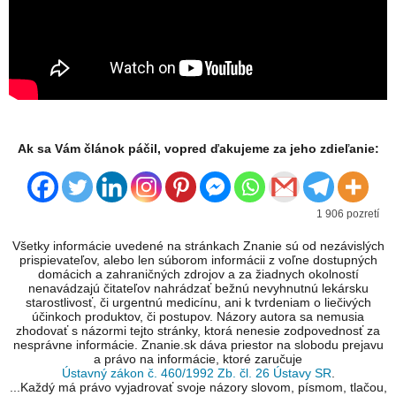
Ak sa Vám článok páčil, vopred ďakujeme za jeho zdieľanie:
1 906 pozretí
Všetky informácie uvedené na stránkach Znanie sú od nezávislých
prispievateľov, alebo len súborom informácii z voľne dostupných
domácich a zahraničných zdrojov a za žiadnych okolností
nenavádzajú čitateľov nahrádzať bežnú nevyhnutnú lekársku
starostlivosť, či urgentnú medicínu, ani k tvrdeniam o liečivých
účinkoch produktov, či postupov. Názory autora sa nemusia
zhodovať s názormi tejto stránky, ktorá nenesie zodpovednosť za
nesprávne informácie. Znanie.sk dáva priestor na slobodu prejavu
a právo na informácie, ktoré zaručuje
Ústavný zákon č. 460/1992 Zb. čl. 26 Ústavy SR
.
...Každý má právo vyjadrovať svoje názory slovom, písmom, tlačou,