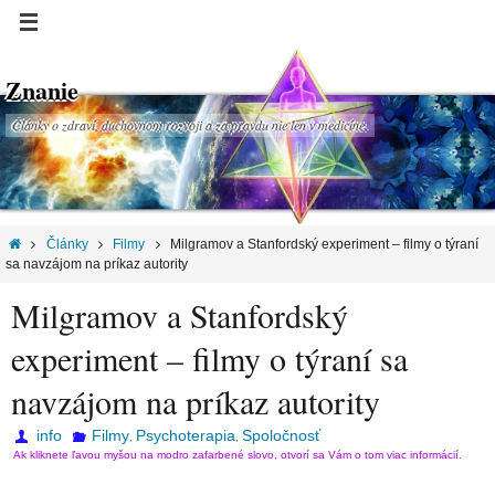
Znanie
Články o zdraví, duchovnom rozvoji a za pravdu nie len v medicíne.
Články
Filmy
Milgramov a Stanfordský experiment – filmy o týraní
sa navzájom na príkaz autority
Milgramov a Stanfordský
experiment – filmy o týraní sa
navzájom na príkaz autority
info
Filmy
Psychoterapia
Spoločnosť
,
,
Ak kliknete ľavou myšou na modro zafarbené slovo, otvorí sa Vám o tom viac informácií.