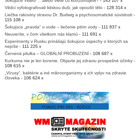
Šokujúce Video! …alebo viete čo konzumujete?
- 143 107 x
Vědci vyfotografovali lidskou duši, jak opouští tělo
- 128 314 x
Liečba rakoviny stravou Dr. Budwig a psychosomatické súvislosti
-
115 108 x
Šokujúca „pravda“ o vode – liečenie pitím vody
- 111 837 x
Neuveríte, v čom všetkom nás klamú
- 111 691 x
Experimenty v Rusku prinášajú šokujúce úspechy o ktorých sa
nepíše
- 111 225 x
Červená pilulka – GLOBÁLNÍ PROBUZENÍ
- 108 687 x
Kurkuma nie je len korenie. Objavte jej zdraviu prospešné účinky
-
108 615 x
„Vírusy“, baktérie a iné mikroorganizmy a ich vplyv na zdravie
človeka
- 106 624 x