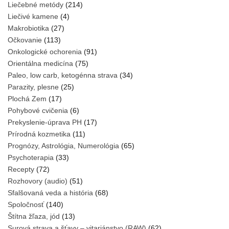
Liečebné metódy
(214)
Liečivé kamene
(4)
Makrobiotika
(27)
Očkovanie
(113)
Onkologické ochorenia
(91)
Orientálna medicína
(75)
Paleo, low carb, ketogénna strava
(34)
Parazity, plesne
(25)
Plochá Zem
(17)
Pohybové cvičenia
(6)
Prekyslenie-úprava PH
(17)
Prírodná kozmetika
(11)
Prognózy, Astrológia, Numerológia
(65)
Psychoterapia
(33)
Recepty
(72)
Rozhovory (audio)
(51)
Sfalšovaná veda a história
(68)
Spoločnosť
(140)
Štítna žľaza, jód
(13)
Surová strava a šťavy – vitariánstvo (RAW)
(62)