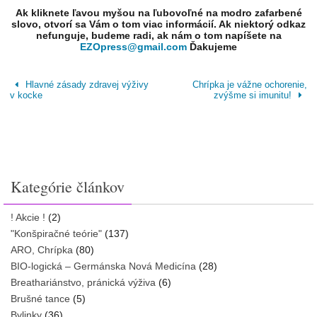
Ak kliknete ľavou myšou na ľubovoľné na modro zafarbené
slovo, otvorí sa Vám o tom viac informácií. Ak niektorý odkaz
nefunguje, budeme radi, ak nám o tom napíšete na
EZOpress@gmail.com
Ďakujeme
Hlavné zásady zdravej výživy
Chrípka je vážne ochorenie,
v kocke
zvýšme si imunitu!
Kategórie článkov
! Akcie !
(2)
"Konšpiračné teórie"
(137)
ARO, Chrípka
(80)
BIO-logická – Germánska Nová Medicína
(28)
Breathariánstvo, pránická výživa
(6)
Brušné tance
(5)
Bylinky
(36)