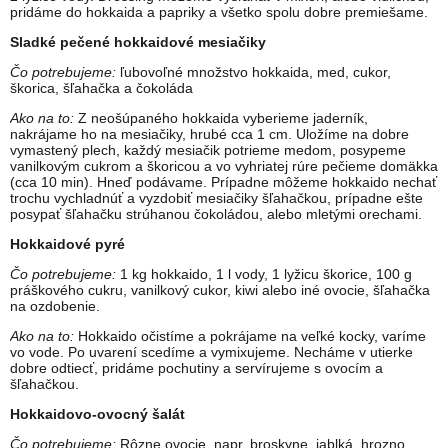
pridáme do hokkaida a papriky a všetko spolu dobre premiešame.
Sladké pečené hokkaidové mesiačiky
Čo potrebujeme:
ľubovoľné množstvo hokkaida, med, cukor,
škorica, šľahačka a čokoláda
Ako na to:
Z neošúpaného hokkaida vyberieme jaderník,
nakrájame ho na mesiačiky, hrubé cca 1 cm. Uložíme na dobre
vymastený plech, každý mesiačik potrieme medom, posypeme
vanilkovým cukrom a škoricou a vo vyhriatej rúre pečieme domäkka
(cca 10 min). Hneď podávame. Prípadne môžeme hokkaido nechať
trochu vychladnúť a vyzdobiť mesiačiky šľahačkou, prípadne ešte
posypať šľahačku strúhanou čokoládou, alebo mletými orechami.
Hokkaidové pyré
Čo potrebujeme:
1 kg hokkaido, 1 l vody, 1 lyžicu škorice, 100 g
práškového cukru, vanilkový cukor, kiwi alebo iné ovocie, šľahačka
na ozdobenie.
Ako na to:
Hokkaido očistíme a pokrájame na veľké kocky, varíme
vo vode. Po uvarení scedíme a vymixujeme. Necháme v utierke
dobre odtiecť, pridáme pochutiny a servírujeme s ovocím a
šľahačkou.
Hokkaidovo-ovocný šalát
Čo potrebujeme:
Rôzne ovocie, napr. broskyne, jablká, hrozno,