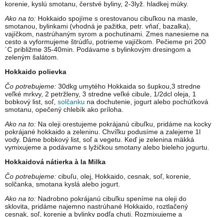
korenie, kyslú smotanu, čerstvé byliny, 2-3lyž. hladkej múky.
Ako na to:
Hokkaido spojíme s orestovanou cibuľkou na masle,
smotanou, bylinkami (vhodná je pažitka, petr. vňať, bazalka),
vajíčkom, nastrúhaným syrom a pochutinami. Zmes nanesieme na
cesto a vyformujeme štrúdľu, potrieme vajíčkom. Pečieme pri 200
´C približme 35-40min. Podávame s bylinkovým dresingom a
zeleným šalátom.
Hokkaido polievka
Čo potrebujeme:
30dkg umytého Hokkaida so šupkou,3 stredne
veľké mrkvy, 2 petržleny, 3 stredne veľké cibule, 1/2dcl oleja, 1
bobkový list, soľ,
solčanku
na dochutenie, jogurt alebo pochúťková
smotanu, opečený chlebík ako príloha.
Ako na to:
Na oleji orestujeme pokrájanú cibuľku, pridáme na kocky
pokrájané hokkaido a zeleninu. Chvíľku podusíme a zalejeme 1l
vody. Dáme bobkový list, soľ a vegetu. Keď je zelenina mäkká
vymixujeme a podávame s lyžičkou smotany alebo bieleho jogurtu.
Hokkaidová nátierka à la Milka
Čo potrebujeme:
cibuľu, olej, Hokkaido, cesnak, soľ, korenie,
solčanka, smotana kyslá alebo jogurt.
Ako na to:
Nadrobno pokrájanú cibuľku speníme na oleji do
sklovita, pridáme najemno nastrúhané Hokkaido, roztlačený
cesnak, soľ, korenie a bylinky podľa chuti. Rozmixujeme a