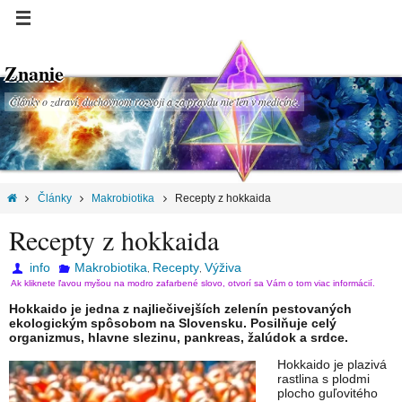
Znanie
Články o zdraví, duchovnom rozvoji a za pravdu nie len v medicíne.
Články
Makrobiotika
Recepty z hokkaida
Recepty z hokkaida
info
Makrobiotika
Recepty
Výživa
,
,
Ak kliknete ľavou myšou na modro zafarbené slovo, otvorí sa Vám o tom viac informácií.
Hokkaido je jedna z najliečivejších zelenín pestovaných
ekologickým spôsobom na Slovensku. Posilňuje celý
organizmus, hlavne slezinu, pankreas, žalúdok a srdce.
Hokkaido je plazivá
rastlina s plodmi
plocho guľovitého