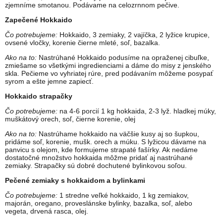
zjemníme smotanou. Podávame na celozrnnom pečive.
Zapečené Hokkaido
Čo potrebujeme:
Hokkaido, 3 zemiaky, 2 vajíčka, 2 lyžice krupice,
ovsené vločky, korenie čierne mleté, soľ, bazalka.
Ako na to:
Nastrúhané Hokkaido podusíme na opraženej cibuľke,
zmiešame so všetkými ingredienciami a dáme do misy z jenského
skla. Pečieme vo vyhriatej rúre, pred podávaním môžeme posypať
syrom a ešte jemne zapiecť.
Hokkaido strapačky
Čo potrebujeme:
na 4-6 porcií 1 kg hokkaida, 2-3 lyž. hladkej múky,
muškátový orech, soľ, čierne korenie, olej
Ako na to:
Nastrúhame hokkaido na väčšie kusy aj so šupkou,
pridáme soľ, korenie, mušk. orech a múku. S lyžicou dávame na
panvicu s olejom, kde formujeme strapaté fašírky. Ak nedáme
dostatočné množstvo hokkaida môžme pridať aj nastrúhané
zemiaky. Strapačky sú dobré dochutené bylinkovou soľou.
Pečené zemiaky s hokkaidom a bylinkami
Čo potrebujeme:
1 stredne veľké hokkaido, 1 kg zemiakov,
majorán, oregano, proveslánske bylinky, bazalka, soľ, alebo
vegeta, drvená rasca, olej.