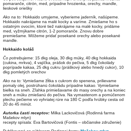
pomaranče, citrón, med, prípadne hrozienka, orechy, mandle,
lieskové oriešky
Ako na to:
Hokkaido umyjeme, vyberieme jaderník, našúpeme.
Hokkaido nakrájame na malé kocky a varíme. Zmiešame ho s
ostatným ovocím, ktoré tiež nakrájame na malé kocky, pridáme
med, vyžmýkame citrón, 1-2 pomoranče. Znovu dobre
premiešame. Môžeme pridať posekané orechy alebo posekané
mandle.
Hokkaido koláč
Čo potrebujeme:
15 dkg oleja, 30 dkg múky, 40 dkg hokkaida
(cukina, mrkva), 4 vajíčka, prášok do pečiva, 5 dkg čokolády
poprípade kakaa, 25 dkg cukru (práškový alebo hnedý cukor), 10
dkg pomletých orechov
Ako na to:
Vymiešame žĺtka s cukrom do spenena, prilievame
pomaly olej, postrúhanú čokoládu prípadne kakao. Vymiešame
bielka na sneh. Zľahka primiešavame do masy orechy a na koniec
sneh a múku zmiešanú do pečiva. Na vymastenom a pomúčenom
plechu pečieme vo vyhriatej rúre na 180 C podľa hrúbky cesta od
20 do 45 minút.
Autorka časti receptov:
Milka Lackovičová (Rodinná farma
Mašekov mlyn)
recepty spísala: Eva Bartovičová (Fontis – občianske združenie)