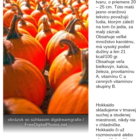
tvaru, o priemere 20
– 25 cm. Túto malú
jasno oranžovú
tekvicu považujú
ľudia, ktorým záleží
na tom čo jedia, za
malý zázrak.
Obsahuje veľké
množstvo karoténu,
má vysoký podiel
dužiny a len 21
kcal/100 gr.
Obsahuje veľa
bielkovýn, kalcia,
železa, provitamínu
A, vitamínu C a
cenných vitamínov
skupiny B.
Hokkaido
skladujeme v tmavej
suchej a studenej
obrázok so súhlasom digidreamgrafix /
miestnosti, nikdy nie
FreeDigitalPhotos.net
v chladničke.
Hokkaido či už
rozmixované alebo