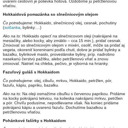
uvarení cestovín je polievka hotová. Ozdobíme ju petržlenovou
vňaťou.
Hokkaidová pomazánka so slnečnicovým olejom
Čo potrebujeme:
Hokkaido, slnečnicový olej, cesnak, pochutiny
(
solčanka
, bylinky….)
Ako na to:
Hokkaido opiecť na slnečnicovom oleji (nakrájané na
mesiačiky, alebo kocky, aby zmäklo – cca 15 min.), pridať cesnak.
Zmixovať so slnečnicovým olejom v mixéri, osoliť, môže sa pridať aj
vegeta, okoreniť koreninami podľa chuti, dobre je pridať bylinky a
bazalku, bylinkové maslo, proveslánske byliny, príp. nadrobno
nasekanú čerstvú pažítku, alebo petržlenovú vňať a znovu
zmixovať. Natrieť na chleba, pečivo, je výborná na hrianky.
Fazuľový guláš s Hokkaidom
Čo potrebujeme:
olej, cibuľu, mrkvu, Hokkaido, petržlen, pór,
fazuľu, kápiu, papriku, bazalku.
Ako na to:
Na oleji osmažíme cibuľku s červenou paprikou. Pridáme
na kocky pokrájanú tekvicu, na kolieska nakrájanú mrkvu, petržlen
a pór. Chvíľu podusíme, nepodlievame však. Na koniec pridáme
pokrájanú kápiu a uvarenú fazuľu. Dochutíme bazalkou a
petržlenovou vňaťou.
Pohánkové fašírky s Hokkaidom