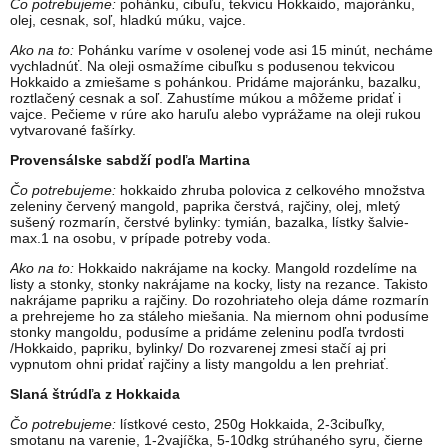
Čo potrebujeme:
pohánku, cibuľu, tekvicu Hokkaido, majoránku,
olej, cesnak, soľ, hladkú múku, vajce.
Ako na to:
Pohánku varíme v osolenej vode asi 15 minút, necháme
vychladnúť. Na oleji osmažíme cibuľku s podusenou tekvicou
Hokkaido a zmiešame s pohánkou. Pridáme majoránku, bazalku,
roztlačený cesnak a soľ. Zahustíme múkou a môžeme pridať i
vajce. Pečieme v rúre ako haruľu alebo vyprážame na oleji rukou
vytvarované fašírky.
Provensálske sabdží podľa Martina
Čo potrebujeme:
hokkaido zhruba polovica z celkového množstva
zeleniny červený mangold, paprika čerstvá, rajčiny, olej, mletý
sušený rozmarín, čerstvé bylinky: tymián, bazalka, lístky šalvie-
max.1 na osobu, v prípade potreby voda.
Ako na to:
Hokkaido nakrájame na kocky. Mangold rozdelíme na
listy a stonky, stonky nakrájame na kocky, listy na rezance. Takisto
nakrájame papriku a rajčiny. Do rozohriateho oleja dáme rozmarín
a prehrejeme ho za stáleho miešania. Na miernom ohni podusíme
stonky mangoldu, podusíme a pridáme zeleninu podľa tvrdosti
/Hokkaido, papriku, bylinky/ Do rozvarenej zmesi stačí aj pri
vypnutom ohni pridať rajčiny a listy mangoldu a len prehriať.
Slaná štrúdľa z Hokkaida
Čo potrebujeme:
lístkové cesto, 250g Hokkaida, 2-3cibuľky,
smotanu na varenie, 1-2vajíčka, 5-10dkg strúhaného syru, čierne