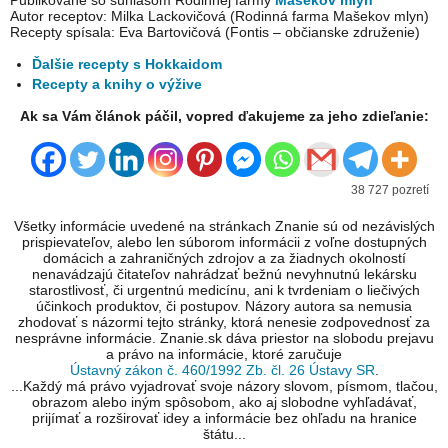
Publikované so súhlasom Rodinnej farmy
Mašekov mlyn
Autor receptov: Milka Lackovičová (Rodinná farma Mašekov mlyn)
Recepty spísala: Eva Bartovičová (Fontis – občianske združenie)
Ďalšie recepty s Hokkaidom
Recepty a knihy o výžive
Ak sa Vám článok páčil, vopred ďakujeme za jeho zdieľanie:
38 727 pozretí
Všetky informácie uvedené na stránkach Znanie sú od nezávislých
prispievateľov, alebo len súborom informácii z voľne dostupných
domácich a zahraničných zdrojov a za žiadnych okolností
nenavádzajú čitateľov nahrádzať bežnú nevyhnutnú lekársku
starostlivosť, či urgentnú medicínu, ani k tvrdeniam o liečivých
účinkoch produktov, či postupov. Názory autora sa nemusia
zhodovať s názormi tejto stránky, ktorá nenesie zodpovednosť za
nesprávne informácie. Znanie.sk dáva priestor na slobodu prejavu
a právo na informácie, ktoré zaručuje
Ústavný zákon č. 460/1992 Zb. čl. 26 Ústavy SR
.
...Každý má právo vyjadrovať svoje názory slovom, písmom, tlačou,
obrazom alebo iným spôsobom, ako aj slobodne vyhľadávať,
prijímať a rozširovať idey a informácie bez ohľadu na hranice
štátu...