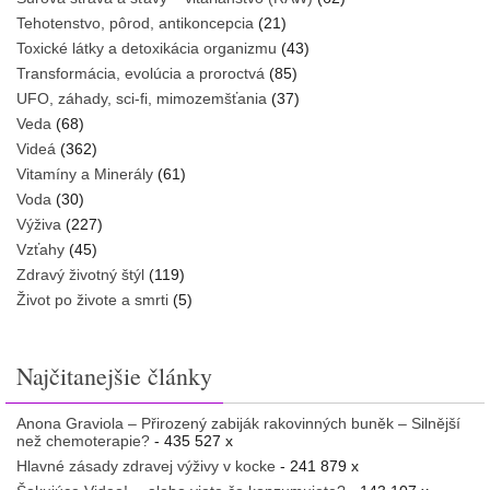
Tehotenstvo, pôrod, antikoncepcia
(21)
Toxické látky a detoxikácia organizmu
(43)
Transformácia, evolúcia a proroctvá
(85)
UFO, záhady, sci-fi, mimozemšťania
(37)
Veda
(68)
Videá
(362)
Vitamíny a Minerály
(61)
Voda
(30)
Výživa
(227)
Vzťahy
(45)
Zdravý životný štýl
(119)
Život po živote a smrti
(5)
Najčitanejšie články
Anona Graviola – Přirozený zabiják rakovinných buněk – Silnější
než chemoterapie?
- 435 527 x
Hlavné zásady zdravej výživy v kocke
- 241 879 x