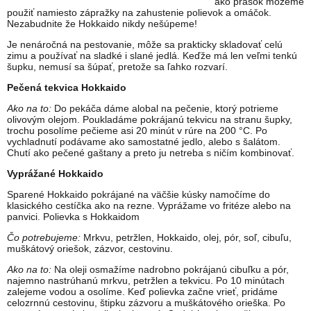
ako prášok môžeme
použiť namiesto zápražky na zahustenie polievok a omáčok.
Nezabudnite že Hokkaido nikdy nešúpeme!
Je nenáročná na pestovanie, môže sa prakticky skladovať celú
zimu a používať na sladké i slané jedlá. Keďže má len veľmi tenkú
šupku, nemusí sa šúpať, pretože sa ľahko rozvarí.
Pečená tekvica Hokkaido
Ako na to:
Do pekáča dáme alobal na pečenie, ktorý potrieme
olivovým olejom. Poukladáme pokrájanú tekvicu na stranu šupky,
trochu posolíme pečieme asi 20 minút v rúre na 200 °C. Po
vychladnutí podávame ako samostatné jedlo, alebo s šalátom.
Chutí ako pečené gaštany a preto ju netreba s ničím kombinovať.
Vyprážané Hokkaido
Sparené Hokkaido pokrájané na väčšie kúsky namočíme do
klasického cestíčka ako na rezne. Vyprážame vo fritéze alebo na
panvici. Polievka s Hokkaidom
Čo potrebujeme:
Mrkvu, petržlen, Hokkaido, olej, pór, soľ, cibuľu,
muškátový oriešok, zázvor, cestovinu.
Ako na to:
Na oleji osmažíme nadrobno pokrájanú cibuľku a pór,
najemno nastrúhanú mrkvu, petržlen a tekvicu. Po 10 minútach
zalejeme vodou a osolíme. Keď polievka začne vrieť, pridáme
celozrnnú cestovinu, štipku zázvoru a muškátového orieška. Po