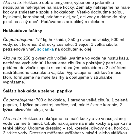
Ako na to:
Hokkaido dobre umyjeme, vyberieme jaderník a
neošúpané nakrájame na malé kocky. Zemiaky nakrájame na malé
kocky a zmiešame spolu s hokkaidom. Všetko dochutíme soľou,
bylinkami, koreninami, pridáme olej, soľ, dcl vody a dáme do rúry
piecť na silný oheň. Podávame s acidofilným mliekom.
Hokkaidové fašírky
Čo potrebujeme:
1/2 kg hokkaida, 250 g ovsenné vločky, 500 ml
vody, soľ, korenie, 2 strúčky cesnaku, 1 vajce, 1 veľká cibuľa,
petržlenová vňať,
solčanka
na dochutenie, olej
Ako na to:
250 g ovsených vločiek uvaríme vo vode na hustú kašu,
necháme vychladnúť. Urestujeme cibuľku a pokrájaný petržlen,
pridáme do vločiek spolu s nastrúhaným hokkaidom a 2 strúčikmi
nastrúhaného cesnaku a vajíčko. Vypracujeme fašírkovú masu,
ktorú formujeme na malé fašírky a obaľujeme v strúhanke,
vyprážame.
Šalát z hokkaida a zelenej papriky
Čo potrebujeme:
700 g hokkaida, 1 stredne veľká cibuľa, 1 zelená
paprika, 1 lyžica poloostrej horčice, soľ, mleté čierne korenie, 2
lyžice olivového oleja, voda.
Ako na to:
Hokkaido nakrájame na malé kocky a vo vriacej slanej
vode varíme 5 minút. Cibuľu nakrájame na malé kocky a papriku na
tenké plátky. Urobíme dressing – soľ, korenie, olivový olej, horčicu,
2 lyžice vody. Dressing môžeme vyšľahať v mixéri, alebo vidličkou,