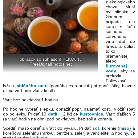
z ekologického
chovu. Musí
byť sliepka, v
žiadnom
prípade nie
kura) + fľašu
suchého
červeného
vína dať do
hrnca a doliať
toľko
pramenistej,
obrázok so súhlasom KEKO64 /
alebo
FreeDigitalPhotos.net
filtrovanej
vody
, aby sa
prekryla.
Polievkovú
lyžicu
jablčného octu
(pomáha extrahovať potrebné látky, hlavne
ak sa varí polievka z kostí).
Variť bez pokrievky 1 hodinu.
Po hodine vybrať sliepku, obnažiť popr. nalámať kosti. Vložiť späť
do polievky. Pridať 10
datlí
+ 2 lyžice
kustovnice
.
Variť ďalších 5
(a viac) hodín na ohni pod pokrievkou bez soli a korenia.
Scediť, mäso obrať a vrátiť do vývaru. Pridať
soľ
, korenie (
miso
) a
koreňovú zeleninu (mrkvu, petržlen, zeler) a variť ešte ½ hodiny. Je