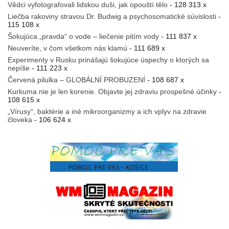
Vědci vyfotografovali lidskou duši, jak opouští tělo
- 128 313 x
Liečba rakoviny stravou Dr. Budwig a psychosomatické súvislosti
-
115 108 x
Šokujúca „pravda“ o vode – liečenie pitím vody
- 111 837 x
Neuveríte, v čom všetkom nás klamú
- 111 689 x
Experimenty v Rusku prinášajú šokujúce úspechy o ktorých sa
nepíše
- 111 223 x
Červená pilulka – GLOBÁLNÍ PROBUZENÍ
- 108 687 x
Kurkuma nie je len korenie. Objavte jej zdraviu prospešné účinky
-
108 615 x
„Vírusy“, baktérie a iné mikroorganizmy a ich vplyv na zdravie
človeka
- 106 624 x