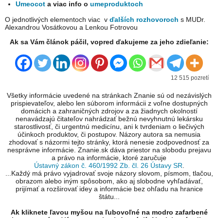
Umeocot
a viac info o
umeproduktoch
O jednotlivých elementoch viac v
ďalších rozhovoroch
s MUDr.
Alexandrou Vosátkovou a Lenkou Fotrovou
Ak sa Vám článok páčil, vopred ďakujeme za jeho zdieľanie:
12 515 pozretí
Všetky informácie uvedené na stránkach Znanie sú od nezávislých
prispievateľov, alebo len súborom informácii z voľne dostupných
domácich a zahraničných zdrojov a za žiadnych okolností
nenavádzajú čitateľov nahrádzať bežnú nevyhnutnú lekársku
starostlivosť, či urgentnú medicínu, ani k tvrdeniam o liečivých
účinkoch produktov, či postupov. Názory autora sa nemusia
zhodovať s názormi tejto stránky, ktorá nenesie zodpovednosť za
nesprávne informácie. Znanie.sk dáva priestor na slobodu prejavu
a právo na informácie, ktoré zaručuje
Ústavný zákon č. 460/1992 Zb. čl. 26 Ústavy SR
.
...Každý má právo vyjadrovať svoje názory slovom, písmom, tlačou,
obrazom alebo iným spôsobom, ako aj slobodne vyhľadávať,
prijímať a rozširovať idey a informácie bez ohľadu na hranice
štátu...
Ak kliknete ľavou myšou na ľubovoľné na modro zafarbené