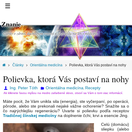
Znanie
Články o zdraví, duchovnom rozvoji a za pravdu nie len v medicíne.
Články
Orientálna medicína
Polievka, ktorá Vás postaví na nohy
Polievka, ktorá Vás postaví na nohy
Ing. Peter Tóth
Orientálna medicína
Recepty
,
Ak kliknete ľavou myšou na modro zafarbené slovo, otvorí sa Vám o tom viac informácií.
Máte pocit, že Vám unikla sila (energia), ste vyčerpaní, po operácii,
pôrode, alebo ste prekonali nejaké vážne ochorenie? Snažíte sa o
čo najrýchlejšiu regeneráciu? Uvarte si polievku podľa receptov
Tradičnej čínskej medicíny
na doplnenie čchi, krvi a esencie Jing.
Celú (domácu)
sliepku (alebo