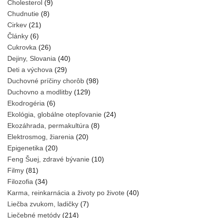
Cholesterol
(9)
Chudnutie
(8)
Cirkev
(21)
Články
(6)
Cukrovka
(26)
Dejiny, Slovania
(40)
Deti a výchova
(29)
Duchovné príčiny chorôb
(98)
Duchovno a modlitby
(129)
Ekodrogéria
(6)
Ekológia, globálne otepľovanie
(24)
Ekozáhrada, permakultúra
(8)
Elektrosmog, žiarenia
(20)
Epigenetika
(20)
Feng Šuej, zdravé bývanie
(10)
Filmy
(81)
Filozofia
(34)
Karma, reinkarnácia a životy po živote
(40)
Liečba zvukom, ladičky
(7)
Liečebné metódy
(214)