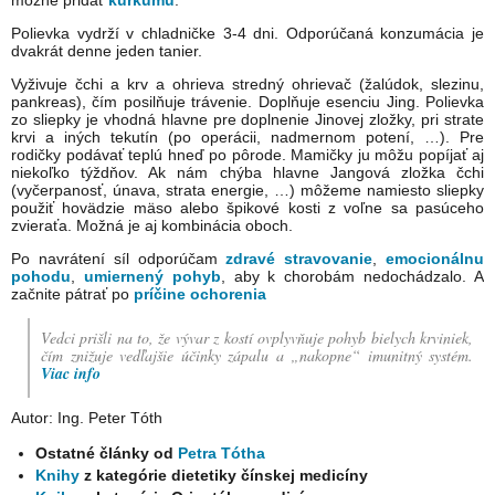
možné pridať
kurkumu
.
Polievka vydrží v chladničke 3-4 dni. Odporúčaná konzumácia je
dvakrát denne jeden tanier.
Vyživuje čchi a krv a ohrieva stredný ohrievač (žalúdok, slezinu,
pankreas), čím posilňuje trávenie. Doplňuje esenciu Jing. Polievka
zo sliepky je vhodná hlavne pre doplnenie Jinovej zložky, pri strate
krvi a iných tekutín (po operácii, nadmernom potení, …). Pre
rodičky podávať teplú hneď po pôrode. Mamičky ju môžu popíjať aj
niekoľko týždňov. Ak nám chýba hlavne Jangová zložka čchi
(vyčerpanosť, únava, strata energie, …) môžeme namiesto sliepky
použiť hovädzie mäso alebo špikové kosti z voľne sa pasúceho
zvieraťa. Možná je aj kombinácia oboch.
Po navrátení síl odporúčam
zdravé stravovanie
,
emocionálnu
pohodu
,
umiernený pohyb
, aby k chorobám nedochádzalo. A
začnite pátrať po
príčine ochorenia
Vedci prišli na to, že vývar z kostí ovplyvňuje pohyb bielych krviniek,
čím znižuje vedľajšie účinky zápalu a „nakopne“ imunitný systém.
Viac info
Autor: Ing. Peter Tóth
Ostatné články od
Petra Tótha
Knihy
z kategórie dietetiky čínskej medicíny