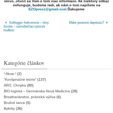
slovo, otvorí sa Vám o tom viac informácií. Ak niektorý odkaz
nefunguje, budeme radi, ak nám o tom napíšete na
EZOpress@gmail.com
Ďakujeme
Solfeggio frekvencie – tóny
Máte jesennú depresiu?
života – samoliečiaci proces
hudbou
Kategórie článkov
! Akcie !
(2)
"Konšpiračné teórie"
(137)
ARO, Chrípka
(80)
BIO-logická – Germánska Nová Medicína
(28)
Breathariánstvo, pránická výživa
(6)
Brušné tance
(5)
Bylinky
(36)