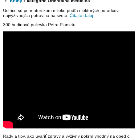
Knihy
z kategórie Orientálna medicína
Ustrice sú po materskom mlieku podľa niektorých poradcov,
najvýživnejšia potravina na svete.
Čítajte ďalej
300 hodinová polievka Petra Planietu:
Rady a tipy, ako uvariť zdravý a výživný pokrm vhodný na obed či