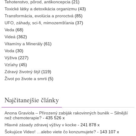
Tehotenstvo, pôrod, antikoncepcia
(21)
Toxické látky a detoxikácia organizmu
(43)
Transformácia, evolúcia a proroctvá
(85)
UFO, záhady, sci-fi, mimozemšťania
(37)
Veda
(68)
Videá
(362)
Vitamíny a Minerály
(61)
Voda
(30)
Výživa
(227)
Vzťahy
(45)
Zdravý životný štýl
(119)
Život po živote a smrti
(5)
Najčitanejšie články
Anona Graviola – Přirozený zabiják rakovinných buněk – Silnější
než chemoterapie?
- 435 526 x
Hlavné zásady zdravej výživy v kocke
- 241 878 x
Šokujúce Video! …alebo viete čo konzumujete?
- 143 107 x