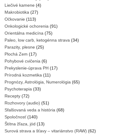
Liečivé kamene
(4)
Makrobiotika
(27)
Očkovanie
(113)
Onkologické ochorenia
(91)
Orientálna medicína
(75)
Paleo, low carb, ketogénna strava
(34)
Parazity, plesne
(25)
Plochá Zem
(17)
Pohybové cvičenia
(6)
Prekyslenie-úprava PH
(17)
Prírodná kozmetika
(11)
Prognózy, Astrológia, Numerológia
(65)
Psychoterapia
(33)
Recepty
(72)
Rozhovory (audio)
(51)
Sfalšovaná veda a história
(68)
Spoločnosť
(140)
Štítna žľaza, jód
(13)
Surová strava a šťavy – vitariánstvo (RAW)
(62)