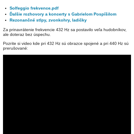
Solfeggio frekvence.pdf
Ďalšie rozhovory a koncerty s Gabrielom Pospíšilom
Rezonančné stlpy, zvonkohry, ladičky
Za prinavrátenie frekvencie 432 Hz sa postavilo veľa hudobníkov,
ale doteraz bez úspechu.
Pozrite si video kde pri 432 Hz sú obrazce spojené a pri 440 Hz sú
prerušované: