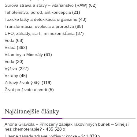
Surová strava a šťavy – vitariánstvo (RAW)
(62)
Tehotenstvo, pôrod, antikoncepcia
(21)
Toxické látky a detoxikácia organizmu
(43)
Transformácia, evolúcia a proroctvá
(85)
UFO, záhady, sci-fi, mimozemšťania
(37)
Veda
(68)
Videá
(362)
Vitamíny a Minerály
(61)
Voda
(30)
Výživa
(227)
Vzťahy
(45)
Zdravý životný štýl
(119)
Život po živote a smrti
(5)
Najčitanejšie články
Anona Graviola – Přirozený zabiják rakovinných buněk – Silnější
než chemoterapie?
- 435 528 x
Hlavné zásady zdravej výživy v kocke
- 241 879 x