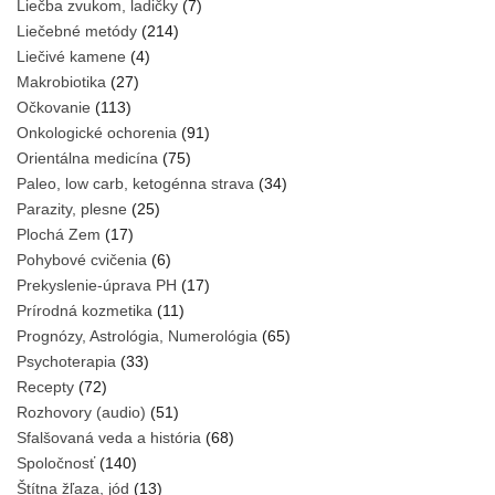
Liečba zvukom, ladičky
(7)
Liečebné metódy
(214)
Liečivé kamene
(4)
Makrobiotika
(27)
Očkovanie
(113)
Onkologické ochorenia
(91)
Orientálna medicína
(75)
Paleo, low carb, ketogénna strava
(34)
Parazity, plesne
(25)
Plochá Zem
(17)
Pohybové cvičenia
(6)
Prekyslenie-úprava PH
(17)
Prírodná kozmetika
(11)
Prognózy, Astrológia, Numerológia
(65)
Psychoterapia
(33)
Recepty
(72)
Rozhovory (audio)
(51)
Sfalšovaná veda a história
(68)
Spoločnosť
(140)
Štítna žľaza, jód
(13)