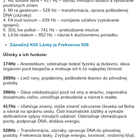
2. RE sonare fibris – 417 Hz – výmaz minulých situácií a vytváranie
pozitívnych zmien
3. MI ra gestorum – 528 Hz – transformácia, oprava poškodenej
DNA (zázraky)
4. FA muli tuorum – 639 Hz – rozvíjanie vzťahov (vytváranie
spojení)
5. SOL lve polluti – 741 Hz – prebúdzanie intuície
6. LA bii reatum – 852 Hz – návrat k duchovnému poriadku
Zázračný Klíč Lásky je Frekvence 528
Účinky a ich funkcie:
174Hz
– Anestetikum, odstraňuje bolesť fyzickú aj duševnú, dáva
orgánom pocit bezpečia a motivuje ich k čo najlepšej činnosti.
285Hz
– Lieči rany, popáleniny, poškodené tkanivo do pôvodnej
podoby.
396Hz
– Dáva oslobodzujúci pocit od viny a strachu, napomáha
dosiahnutiu cieľov, umožňuje prebudenie a návrat k realite.
417Hz
– Uľahčuje zmeny, môže zmeniť odcuzenie človeka od Boha
a návrat na správnu cestu. Čistí traumatické zážitky a vymaže
deštruktívne vplyvy minulých udalostí. Odsrtaňuje obmedzujúce
pocity, podporuje DNA, dodáva energiu.
528Hz
– Transformácia, zázraky, opravuje DNA do pôvodnej
podoby. Frekvencia lásky. Zvyšuje energiu, tvorivosť, vnútorný kľud,