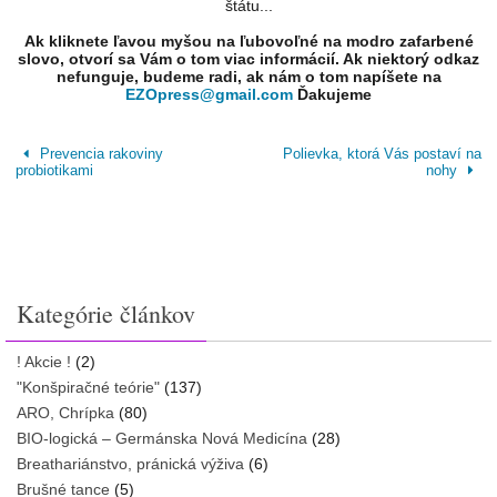
štátu...
Ak kliknete ľavou myšou na ľubovoľné na modro zafarbené
slovo, otvorí sa Vám o tom viac informácií. Ak niektorý odkaz
nefunguje, budeme radi, ak nám o tom napíšete na
EZOpress@gmail.com
Ďakujeme
Prevencia rakoviny
Polievka, ktorá Vás postaví na
probiotikami
nohy
Kategórie článkov
! Akcie !
(2)
"Konšpiračné teórie"
(137)
ARO, Chrípka
(80)
BIO-logická – Germánska Nová Medicína
(28)
Breathariánstvo, pránická výživa
(6)
Brušné tance
(5)