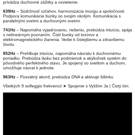
privádza duchovné zážitky a osvietenie.
639Hz
– Súdržnosť vzťahov, harmonizácia mozgu a spoločnosti.
Podpora komunikácie bunky so svojim okolým. Komunikácia s
paralelnými svetmi a duchovnými svetmi.
741Hz
– Napomáha vyjadrovaniu, riešeniu, prebúdza intuíciu, spája
s nelineárnym poznaním. Čistí bunky od toxínov a
elektromagnetického žiarenia. Vedie k čistejšiemu a zdravšiemu
životu.
852Hz
– Prehlbuje intuíciu, napomáha návratu k duchovnému
poriadku. Prebúdza lásku bez podmienok a akýkoľvek systém do
pôvodného perfektného stavu. Je spojený so svetlom a duchom,
umožňuje návrat k jednote.
963Hz
– Posvätný akord, prebúdza DNA a aktivuje šišinku
Všetkých 9 solfeggio frekvencií ➤ Spojenie s Vyšším Ja | Čistý tón: