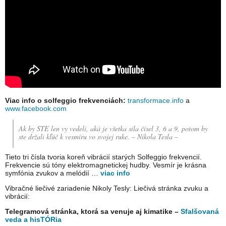
Viac info o solfeggio frekvenciách:
transformace.info
a
www.facebook.com
Ak by STE len vy vedeli, aká je všetka sila čísel 3, 6 a 9, potom by
ste držali kľúč k vesmíru vo svojej ruke. – Nikola Tesla –
Tieto tri čísla tvoria koreň vibrácií starých Solfeggio frekvencií.
Frekvencie sú tóny elektromagnetickej hudby. Vesmír je krásna
symfónia zvukov a melódií …
viac info
Vibračné liečivé zariadenie Nikoly Tesly: Liečivá stránka zvuku a
vibrácií:
Telegramová stránka, ktorá sa venuje aj kimatike –
Sfalšovaná
veda a hisTÓRia