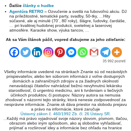
Ďalšie
články o hudbe
Agentúra RETRO
–
Ozvučenie a svetlá na ľubovoľnú akciu. DJ
na príležitostné, tematické party, svadby, 50-tky, …Hity
súčasné, ale aj minulé (70´, 80´roky), šlágre, ľudovky, čardáše,
… pri kvalitnej hudobnej produkcii, svetelnej a laserovej
atmosfére. Karaoke show, výuka tancov, …
Ak sa Vám článok páčil, vopred ďakujeme za jeho zdieľanie:
35 992 pozretí
Všetky informácie uvedené na stránkach Znanie sú od nezávislých
prispievateľov, alebo len súborom informácii z voľne dostupných
domácich a zahraničných zdrojov a za žiadnych okolností
nenavádzajú čitateľov nahrádzať bežnú nevyhnutnú lekársku
starostlivosť, či urgentnú medicínu, ani k tvrdeniam o liečivých
účinkoch produktov, či postupov. Názory autora sa nemusia
zhodovať s názormi tejto stránky, ktorá nenesie zodpovednosť za
nesprávne informácie. Znanie.sk dáva priestor na slobodu prejavu
a právo na informácie, ktoré zaručuje
Ústavný zákon č. 460/1992 Zb. čl. 26 Ústavy SR
.
...Každý má právo vyjadrovať svoje názory slovom, písmom, tlačou,
obrazom alebo iným spôsobom, ako aj slobodne vyhľadávať,
prijímať a rozširovať idey a informácie bez ohľadu na hranice