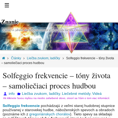
Znanie
Články o zdraví, duchovnom rozvoji a za pravdu nie len v medicíne.
Články
Liečba zvukom, ladičky
Solfeggio frekvencie – tóny života
– samoliečiaci proces hudbou
Solfeggio frekvencie – tóny života
– samoliečiaci proces hudbou
info
Liečba zvukom, ladičky
Liečebné metódy
Videá
,
,
Ak kliknete ľavou myšou na modro zafarbené slovo, otvorí sa Vám o tom viac informácií.
Solfeggio frekvencie
pochádzajú z veľmi starej hudobnej stupnice
používanej v starovekej hudbe, náboženských spevoch a obradoch
(poznáme ich z
gregoriánskych chorálov
). Tieto spevy sa skladajú