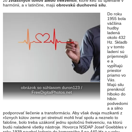
zo
zvláštnych tónov alebo frekvencií
, ktoré keď sú spievané v
harmónii, a v latinčine, majú
obrovskú duchovnú silu
.
Do roku
1955 bola
väčšina
hudby
ladená
okolo 432
Hz. Skladb
y v tomto
ladení sú
príjemnejši
e a
vypĺňajú
priestor
priamo vo
Vás.
Majú silu
obrázok so súhlasom duron123 /
preniknúť
FreeDigitalPhotos.net
hlboko do
hlbín
podvedomi
a a silno
podporovať liečenie a transformáciu. Aby však dvaja muzikanti z
rôznych kútov zeme pri stretnutí mohli hrať spolu a neznelo to
falošne, bolo treba uzákoniť jednu spoločnú frekvenciu, na ktorú
budú naladené všetky nástroje. Hovorca NSDAP Josef Goebbles v
roku 1939 navrhol ladenie do komorného A na 440 Hz a v roku