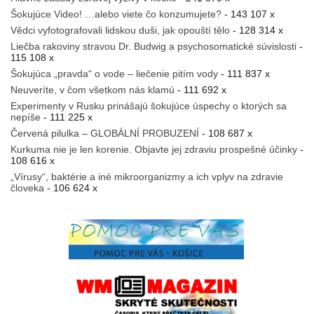
Šokujúce Video! …alebo viete čo konzumujete?
- 143 107 x
Vědci vyfotografovali lidskou duši, jak opouští tělo
- 128 314 x
Liečba rakoviny stravou Dr. Budwig a psychosomatické súvislosti
-
115 108 x
Šokujúca „pravda“ o vode – liečenie pitím vody
- 111 837 x
Neuveríte, v čom všetkom nás klamú
- 111 692 x
Experimenty v Rusku prinášajú šokujúce úspechy o ktorých sa
nepíše
- 111 225 x
Červená pilulka – GLOBÁLNÍ PROBUZENÍ
- 108 687 x
Kurkuma nie je len korenie. Objavte jej zdraviu prospešné účinky
-
108 616 x
„Vírusy“, baktérie a iné mikroorganizmy a ich vplyv na zdravie
človeka
- 106 624 x