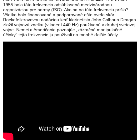
1955 bola táto frekvencia odsúhlasená medzinárodnou
organizáciou pre normy (ISO). Ako sa na túto frekvenciu prišlo?
Všetko bolo financované a podporované ešte oveľa skôr
Rockefellerovovou nadáciou keď klarinetista John Calhoun Deagan
zložil vojnovú znelku (v ladení 440 Hz) používanú v druhej svetovej
vojne. Nemci a Američania poznajúc „zázračné manipulačné
účinky“ tejto frekvencie ju používali na mnohé ďalšie účely.