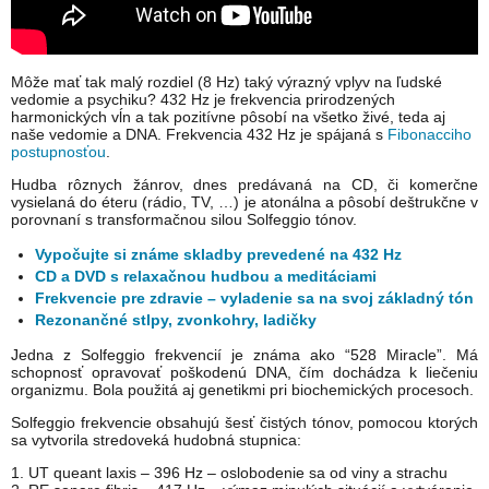
Môže mať tak malý rozdiel (8 Hz) taký výrazný vplyv na ľudské
vedomie a psychiku? 432 Hz je frekvencia prirodzených
harmonických vĺn a tak pozitívne pôsobí na všetko živé, teda aj
naše vedomie a DNA. Frekvencia 432 Hz je spájaná s
Fibonacciho
postupnosťou
.
Hudba rôznych žánrov, dnes predávaná na CD, či komerčne
vysielaná do éteru (rádio, TV, …) je atonálna a pôsobí deštrukčne v
porovnaní s transformačnou silou Solfeggio tónov.
Vypočujte si známe skladby prevedené na 432 Hz
CD a DVD s relaxačnou hudbou a meditáciami
Frekvencie pre zdravie – vyladenie sa na svoj základný tón
Rezonančné stlpy, zvonkohry, ladičky
Jedna z Solfeggio frekvencií je známa ako “528 Miracle”. Má
schopnosť opravovať poškodenú DNA, čím dochádza k liečeniu
organizmu. Bola použitá aj genetikmi pri biochemických procesoch.
Solfeggio frekvencie obsahujú šesť čistých tónov, pomocou ktorých
sa vytvorila stredoveká hudobná stupnica:
1. UT queant laxis – 396 Hz – oslobodenie sa od viny a strachu