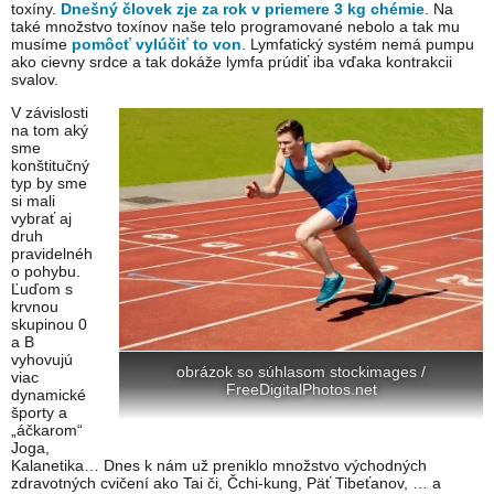
toxíny.
Dnešný človek zje za rok v priemere 3 kg chémie
. Na
také množstvo toxínov naše telo programované nebolo a tak mu
musíme
pomôcť vylúčiť to von
. Lymfatický systém nemá pumpu
ako cievny srdce a tak dokáže lymfa prúdiť iba vďaka kontrakcii
svalov.
V závislosti
na tom aký
sme
konštitučný
typ by sme
si mali
vybrať aj
druh
pravidelnéh
o pohybu.
Ľuďom s
krvnou
skupinou 0
a B
vyhovujú
obrázok so súhlasom stockimages /
viac
FreeDigitalPhotos.net
dynamické
športy a
„áčkarom“
Joga,
Kalanetika… Dnes k nám už preniklo množstvo východných
zdravotných cvičení ako Tai či, Čchi-kung, Päť Tibeťanov, … a