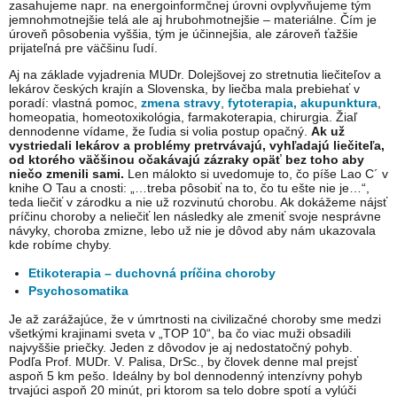
zasahujeme napr. na energoinformčnej úrovni ovplyvňujeme tým
jemnohmotnejšie telá ale aj hrubohmotnejšie – materiálne. Čím je
úroveň pôsobenia vyššia, tým je účinnejšia, ale zároveň ťažšie
prijateľná pre väčšinu ľudí.
Aj na základe vyjadrenia MUDr. Dolejšovej zo stretnutia liečiteľov a
lekárov českých krajín a Slovenska, by liečba mala prebiehať v
poradí: vlastná pomoc,
zmena stravy
,
fytoterapia, akupunktura
,
homeopatia, homeotoxikológia, farmakoterapia, chirurgia. Žiaľ
dennodenne vídame, že ľudia si volia postup opačný.
Ak už
vystriedali lekárov a problémy pretrvávajú, vyhľadajú liečiteľa,
od ktorého väčšinou očakávajú zázraky opäť bez toho aby
niečo zmenili sami.
Len málokto si uvedomuje to, čo píše Lao C´ v
knihe O Tau a cnosti: „…treba pôsobiť na to, čo tu ešte nie je…“,
teda liečiť v zárodku a nie už rozvinutú chorobu. Ak dokážeme nájsť
príčinu choroby a neliečiť len následky ale zmeniť svoje nesprávne
návyky, choroba zmizne, lebo už nie je dôvod aby nám ukazovala
kde robíme chyby.
Etikoterapia – duchovná príčina choroby
Psychosomatika
Je až zarážajúce, že v úmrtnosti na civilizačné choroby sme medzi
všetkými krajinami sveta v „TOP 10“, ba čo viac muži obsadili
najvyššie priečky. Jeden z dôvodov je aj nedostatočný pohyb.
Podľa Prof. MUDr. V. Palisa, DrSc., by človek denne mal prejsť
aspoň 5 km pešo. Ideálny by bol dennodenný intenzívny pohyb
trvajúci aspoň 20 minút, pri ktorom sa telo dobre spotí a vylúči