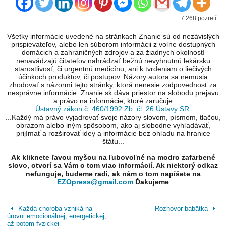
7 268 pozretí
Všetky informácie uvedené na stránkach Znanie sú od nezávislých
prispievateľov, alebo len súborom informácii z voľne dostupných
domácich a zahraničných zdrojov a za žiadnych okolností
nenavádzajú čitateľov nahrádzať bežnú nevyhnutnú lekársku
starostlivosť, či urgentnú medicínu, ani k tvrdeniam o liečivých
účinkoch produktov, či postupov. Názory autora sa nemusia
zhodovať s názormi tejto stránky, ktorá nenesie zodpovednosť za
nesprávne informácie. Znanie.sk dáva priestor na slobodu prejavu
a právo na informácie, ktoré zaručuje
Ústavný zákon č. 460/1992 Zb. čl. 26 Ústavy SR
.
...Každý má právo vyjadrovať svoje názory slovom, písmom, tlačou,
obrazom alebo iným spôsobom, ako aj slobodne vyhľadávať,
prijímať a rozširovať idey a informácie bez ohľadu na hranice
štátu...
Ak kliknete ľavou myšou na ľubovoľné na modro zafarbené
slovo, otvorí sa Vám o tom viac informácií. Ak niektorý odkaz
nefunguje, budeme radi, ak nám o tom napíšete na
EZOpress@gmail.com
Ďakujeme
Každá choroba vzniká na
Rozhovor bábätka
úrovni emocionálnej, energetickej,
až potom fyzickej