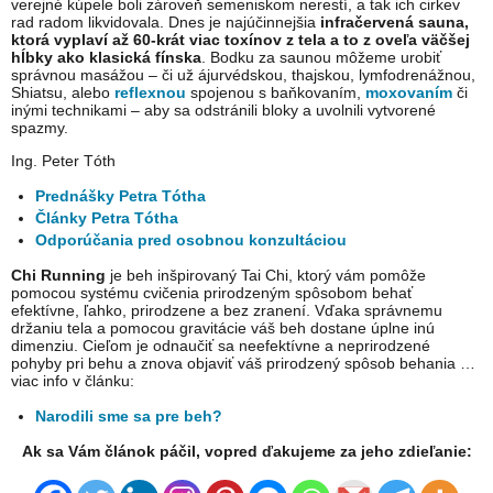
verejné kúpele boli zároveň semeniskom nerestí, a tak ich cirkev
rad radom likvidovala. Dnes je najúčinnejšia
infračervená sauna,
ktorá vyplaví až 60-krát viac toxínov z tela a to z oveľa väčšej
hĺbky ako klasická fínska
. Bodku za saunou môžeme urobiť
správnou masážou – či už ájurvédskou, thajskou, lymfodrenážnou,
Shiatsu, alebo
reflexnou
spojenou s baňkovaním,
moxovaním
či
inými technikami – aby sa odstránili bloky a uvolnili vytvorené
spazmy.
Ing. Peter Tóth
Prednášky Petra Tótha
Články Petra Tótha
Odporúčania pred osobnou konzultáciou
Chi Running
je beh inšpirovaný Tai Chi, ktorý vám pomôže
pomocou systému cvičenia prirodzeným spôsobom behať
efektívne, ľahko, prirodzene a bez zranení. Vďaka správnemu
držaniu tela a pomocou gravitácie váš beh dostane úplne inú
dimenziu. Cieľom je odnaučiť sa neefektívne a neprirodzené
pohyby pri behu a znova objaviť váš prirodzený spôsob behania …
viac info v článku:
Narodili sme sa pre beh?
Ak sa Vám článok páčil, vopred ďakujeme za jeho zdieľanie: