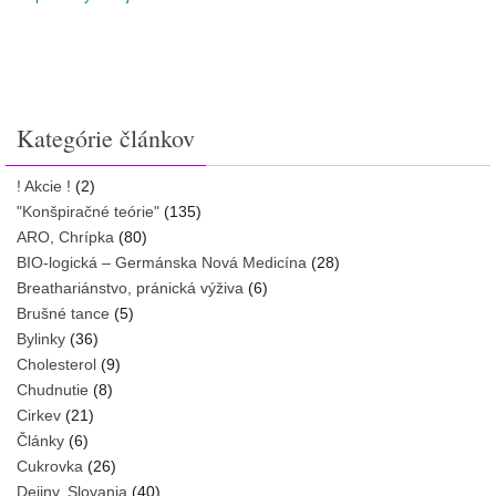
Kategórie článkov
! Akcie !
(2)
"Konšpiračné teórie"
(135)
ARO, Chrípka
(80)
BIO-logická – Germánska Nová Medicína
(28)
Breathariánstvo, pránická výživa
(6)
Brušné tance
(5)
Bylinky
(36)
Cholesterol
(9)
Chudnutie
(8)
Cirkev
(21)
Články
(6)
Cukrovka
(26)
Dejiny, Slovania
(40)