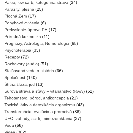
Paleo, low carb, ketogénna strava
(34)
Parazity, plesne
(25)
Plochá Zem
(17)
Pohybové cvičenia
(6)
Prekyslenie-úprava PH
(17)
Prírodná kozmetika
(11)
Prognózy, Astrológia, Numerológia
(65)
Psychoterapia
(33)
Recepty
(72)
Rozhovory (audio)
(51)
Sfalšovaná veda a história
(66)
Spoločnosť
(140)
Štítna žľaza, jód
(13)
Surová strava a šťavy – vitariánstvo (RAW)
(62)
Tehotenstvo, pôrod, antikoncepcia
(21)
Toxické látky a detoxikácia organizmu
(43)
Transformácia, evolúcia a proroctvá
(86)
UFO, záhady, sci-fi, mimozemšťania
(37)
Veda
(68)
Videá
(362)