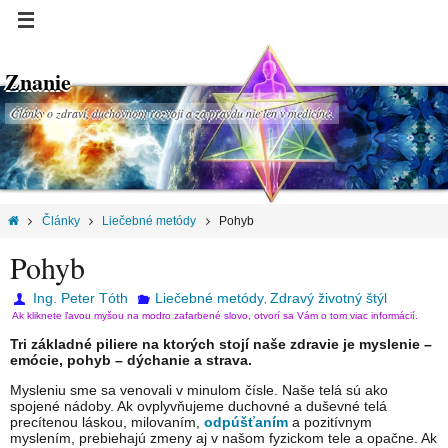
Znanie
Články o zdraví, duchovnom rozvoji a za pravdu nie len v medicíne.
Články
Liečebné metódy
Pohyb
Pohyb
Ing. Peter Tóth
Liečebné metódy
Zdravý životný štýl
,
Ak kliknete ľavou myšou na modro zafarbené slovo, otvorí sa Vám o tom viac informácií.
Tri základné piliere na ktorých stojí naše zdravie je myslenie –
emócie, pohyb – dýchanie a strava.
Mysleniu sme sa venovali v minulom čísle. Naše telá sú ako
spojené nádoby. Ak ovplyvňujeme duchovné a duševné telá
precítenou láskou, milovaním,
odpúšťaním
a pozitívnym
myslením, prebiehajú zmeny aj v našom fyzickom tele a opačne. Ak