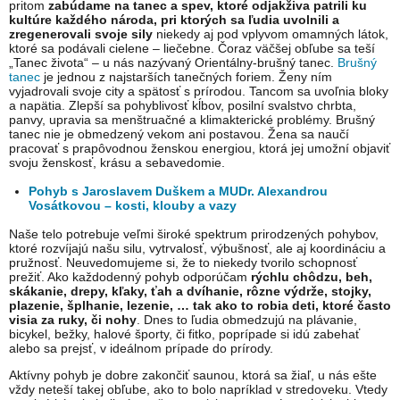
pritom
zabúdame na tanec a spev, ktoré odjakživa patrili ku
kultúre každého národa, pri ktorých sa ľudia uvolnili a
zregenerovali svoje sily
niekedy aj pod vplyvom omamných látok,
ktoré sa podávali cielene – liečebne. Čoraz väčšej obľube sa teší
„Tanec života“ – u nás nazývaný Orientálny-brušný tanec.
Brušný
tanec
je jednou z najstarších tanečných foriem. Ženy ním
vyjadrovali svoje city a spätosť s prírodou. Tancom sa uvoľnia bloky
a napätia. Zlepší sa pohyblivosť kĺbov, posilní svalstvo chrbta,
panvy, upravia sa menštruačné a klimakterické problémy. Brušný
tanec nie je obmedzený vekom ani postavou. Žena sa naučí
pracovať s prapôvodnou ženskou energiou, ktorá jej umožní objaviť
svoju ženskosť, krásu a sebavedomie.
Pohyb s Jaroslavem Duškem a MUDr. Alexandrou
Vosátkovou – kosti, klouby a vazy
Naše telo potrebuje veľmi široké spektrum prirodzených pohybov,
ktoré rozvíjajú našu silu, vytrvalosť, výbušnosť, ale aj koordináciu a
pružnosť. Neuvedomujeme si, že to niekedy tvorilo schopnosť
prežiť. Ako každodenný pohyb odporúčam
rýchlu chôdzu, beh,
skákanie, drepy, kľaky, ťah a dvíhanie, rôzne výdrže, stojky,
plazenie, šplhanie, lezenie, … tak ako to robia deti, ktoré často
visia za ruky, či nohy
. Dnes to ľudia obmedzujú na plávanie,
bicykel, bežky, halové športy, či fitko, poprípade si idú zabehať
alebo sa prejsť, v ideálnom prípade do prírody.
Aktívny pohyb je dobre zakončiť saunou, ktorá sa žiaľ, u nás ešte
vždy neteší takej obľube, ako to bolo napríklad v stredoveku. Vtedy