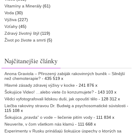
Vitamíny a Minerály
(61)
Voda
(30)
Výživa
(227)
Vzťahy
(45)
Zdravý životný štýl
(119)
Život po živote a smrti
(5)
Najčitanejšie články
Anona Graviola – Přirozený zabiják rakovinných buněk – Silnější
než chemoterapie?
- 435 519 x
Hlavné zásady zdravej výživy v kocke
- 241 876 x
Šokujúce Video! …alebo viete čo konzumujete?
- 143 103 x
Vědci vyfotografovali lidskou duši, jak opouští tělo
- 128 312 x
Liečba rakoviny stravou Dr. Budwig a psychosomatické súvislosti
-
115 108 x
Šokujúca „pravda“ o vode – liečenie pitím vody
- 111 834 x
Neuveríte, v čom všetkom nás klamú
- 111 668 x
Experimenty v Rusku prinášajú šokujúce úspechy o ktorých sa