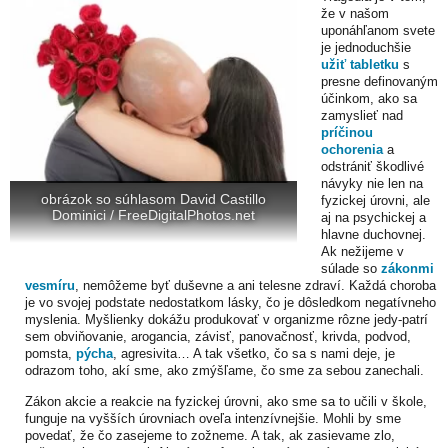
že v našom
uponáhľanom svete
je jednoduchšie
užiť tabletku
s
presne definovaným
účinkom, ako sa
zamyslieť nad
príčinou
ochorenia
a
odstrániť škodlivé
návyky nie len na
obrázok so súhlasom David Castillo
fyzickej úrovni, ale
Dominici / FreeDigitalPhotos.net
aj na psychickej a
hlavne duchovnej.
Ak nežijeme v
súlade so
zákonmi
vesmíru
, nemôžeme byť duševne a ani telesne zdraví. Každá choroba
je vo svojej podstate nedostatkom lásky, čo je dôsledkom negatívneho
myslenia. Myšlienky dokážu produkovať v organizme rôzne jedy-patrí
sem obviňovanie, arogancia, závisť, panovačnosť, krivda, podvod,
pomsta,
pýcha
, agresivita…
A tak všetko, čo sa s nami deje, je
odrazom toho, akí sme, ako zmýšľame, čo sme za sebou zanechali.
Zákon akcie a reakcie na fyzickej úrovni, ako sme sa to učili v škole,
funguje na vyšších úrovniach oveľa intenzívnejšie. Mohli by sme
povedať, že čo zasejeme to zožneme. A tak, ak zasievame zlo,