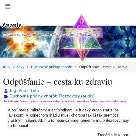
Znanie
Články o zdraví, duchovnom rozvoji a za pravdu nie len v medicíne.
Články
Duchovné príčiny chorôb
Odpúšťanie – cesta ku zdraviu
Odpúšťanie – cesta ku zdraviu
Ing. Peter Tóth
Duchovné príčiny chorôb
Rozhovory (audio)
,
Ak kliknete ľavou myšou na modro zafarbené slovo, otvorí sa Vám o tom viac informácií.
V boji medzi mikróbmi a antibiotikami je ľudský organizmus iba
javiskom. V konečnom štádiu musí chorobu tak či tak premôcť
vlastnými silami. Ak mu to neumožníme, berieme mu príležitosť, aby
sa to naučil.
Tragédia je v tom,