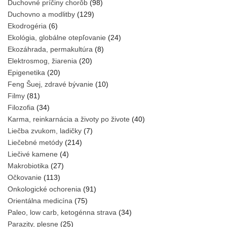
Duchovné príčiny chorôb
(98)
Duchovno a modlitby
(129)
Ekodrogéria
(6)
Ekológia, globálne otepľovanie
(24)
Ekozáhrada, permakultúra
(8)
Elektrosmog, žiarenia
(20)
Epigenetika
(20)
Feng Šuej, zdravé bývanie
(10)
Filmy
(81)
Filozofia
(34)
Karma, reinkarnácia a životy po živote
(40)
Liečba zvukom, ladičky
(7)
Liečebné metódy
(214)
Liečivé kamene
(4)
Makrobiotika
(27)
Očkovanie
(113)
Onkologické ochorenia
(91)
Orientálna medicína
(75)
Paleo, low carb, ketogénna strava
(34)
Parazity, plesne
(25)