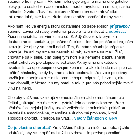
zožneme ho my sami. Ak nám nefunguje orgán a máme energetické
bloky je to dôsledok našej minulosti, nášho myslenia a emócií, nášho
spôsobu života. Zbaviť sa blokov môžeme len sami ak všetko
milujeme také, aké to je. Nikto nám nemôže pomôcť iba my sami.
Ako nám liečivá energia ktorú dostaneme od sebelepších
prípravkov
zaberie, závisí od našej vnútornej práce a tá je milovať a
odpúšťať
.
Žiadni nepriatelia ani vinníci nie sú. Každý človek s ktorým sa
dostaneme do kontaktu, je našim učiteľom. Ten, čo prináša dobro, nám
ukazuje, že aj my sme boli dobrí. Ten, čo nám spôsobuje trápenie,
ukazuje, že ani my sme sa nesprávali tak, ako sme sa mali. Žiaľ,
chováme sa k sebe, čím ďalej tým horšie a nemáme žiadnu snahu
urobiť čokoľvek pre zlepšenie vzťahov. Ak by sme si skutočne
uvedomili, čo spôsobujeme svojim konaním a aké to bude mať pre nás
spätné následky, nikdy by sme sa tak nechovali. Za svoje problémy
obviňujeme svoje okolie a nie sme schopní pripustiť, že za to, ako
sme dopadli, môžeme len my sami, a tak je pre nás pohodlnejšie zvaliť
vinu na iného.
Choroby väčšinou vznikajú v emocionálnom alebo mentálnom tele.
Odtiaľ „infikujú“ telo éterické. Fyzické telo ochorie nakoniec. Preto
očakávať od nejakej liečby trvalé vyliečenie je nelogické, pokiaľ sa
nevyriešia emocionálne, mentálne a duchovné problémy, ktoré
spôsobili chorobu, choroba sa vráti…
Viac v článkoch o GNM
Čo je vlastne choroba?
Pre väčšinu ľudí je to niečo, čo treba rýchlo
odstrániť, aby sme opäť mohli žiť nezdravo. Je predsa pohodlné