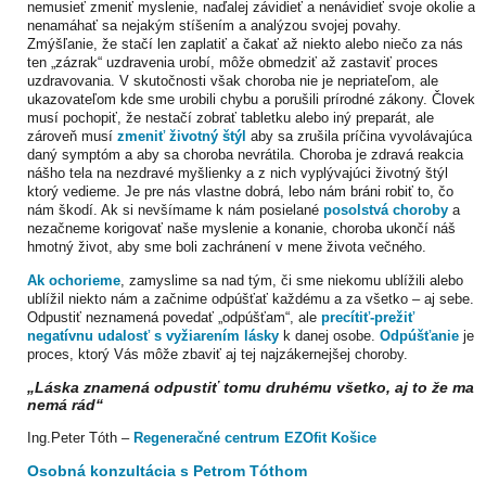
nemusieť zmeniť myslenie, naďalej závidieť a nenávidieť svoje okolie a
nenamáhať sa nejakým stíšením a analýzou svojej povahy.
Zmýšľanie, že stačí len zaplatiť a čakať až niekto alebo niečo za nás
ten „zázrak“ uzdravenia urobí, môže obmedziť až zastaviť proces
uzdravovania. V skutočnosti však choroba nie je nepriateľom, ale
ukazovateľom kde sme urobili chybu a porušili prírodné zákony. Človek
musí pochopiť, že nestačí zobrať tabletku alebo iný preparát, ale
zároveň musí
zmeniť životný štýl
aby sa zrušila príčina vyvolávajúca
daný symptóm a aby sa choroba nevrátila. Choroba je zdravá reakcia
nášho tela na nezdravé myšlienky a z nich vyplývajúci životný štýl
ktorý vedieme. Je pre nás vlastne dobrá, lebo nám bráni robiť to, čo
nám škodí. Ak si nevšímame k nám posielané
posolstvá choroby
a
nezačneme korigovať naše myslenie a konanie, choroba ukončí náš
hmotný život, aby sme boli zachránení v mene života večného.
Ak ochorieme
, zamyslime sa nad tým, či sme niekomu ublížili alebo
ublížil niekto nám a začnime odpúšťať každému a za všetko – aj sebe.
Odpustiť neznamená povedať „odpúšťam“, ale
precítiť-prežiť
negatívnu udalosť s vyžiarením lásky
k danej osobe.
Odpúšťanie
je
proces, ktorý Vás môže zbaviť aj tej najzákernejšej choroby.
„Láska znamená odpustiť tomu druhému všetko, aj to že ma
nemá rád“
Ing.Peter Tóth –
Regeneračné centrum EZOfit Košice
Osobná konzultácia s Petrom Tóthom