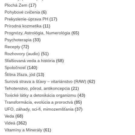
Plochá Zem
(17)
Pohybové cvičenia
(6)
Prekyslenie-úprava PH
(17)
Prírodná kozmetika
(11)
Prognózy, Astrológia, Numerológia
(65)
Psychoterapia
(33)
Recepty
(72)
Rozhovory (audio)
(51)
Sfalšovaná veda a história
(68)
Spoločnosť
(140)
Štítna žľaza, jód
(13)
Surová strava a šťavy – vitariánstvo (RAW)
(62)
Tehotenstvo, pôrod, antikoncepcia
(21)
Toxické látky a detoxikácia organizmu
(43)
Transformácia, evolúcia a proroctvá
(85)
UFO, záhady, sci-fi, mimozemšťania
(37)
Veda
(68)
Videá
(362)
Vitamíny a Minerály
(61)