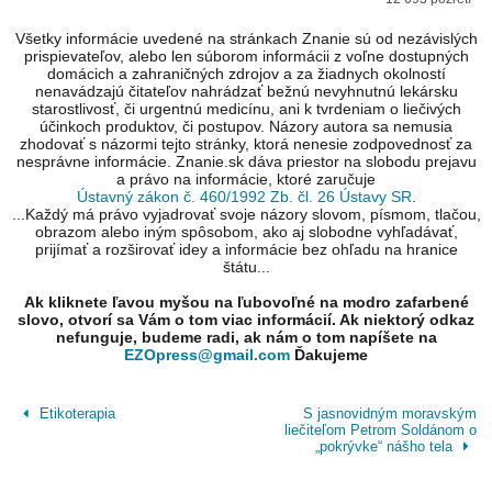
Všetky informácie uvedené na stránkach Znanie sú od nezávislých
prispievateľov, alebo len súborom informácii z voľne dostupných
domácich a zahraničných zdrojov a za žiadnych okolností
nenavádzajú čitateľov nahrádzať bežnú nevyhnutnú lekársku
starostlivosť, či urgentnú medicínu, ani k tvrdeniam o liečivých
účinkoch produktov, či postupov. Názory autora sa nemusia
zhodovať s názormi tejto stránky, ktorá nenesie zodpovednosť za
nesprávne informácie. Znanie.sk dáva priestor na slobodu prejavu
a právo na informácie, ktoré zaručuje
Ústavný zákon č. 460/1992 Zb. čl. 26 Ústavy SR
.
...Každý má právo vyjadrovať svoje názory slovom, písmom, tlačou,
obrazom alebo iným spôsobom, ako aj slobodne vyhľadávať,
prijímať a rozširovať idey a informácie bez ohľadu na hranice
štátu...
Ak kliknete ľavou myšou na ľubovoľné na modro zafarbené
slovo, otvorí sa Vám o tom viac informácií. Ak niektorý odkaz
nefunguje, budeme radi, ak nám o tom napíšete na
EZOpress@gmail.com
Ďakujeme
Etikoterapia
S jasnovidným moravským
liečiteľom Petrom Soldánom o
„pokrývke“ nášho tela