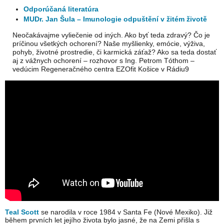
Odporúčaná literatúra
MUDr. Jan Šula – Imunologie odpuštění v žitém životě
Neočakávajme vyliečenie od iných. Ako byť teda zdravý? Čo je
príčinou všetkých ochorení? Naše myšlienky, emócie, výživa,
pohyb, životné prostredie, či karmická záťaž? Ako sa teda dostať
aj z vážnych ochorení – rozhovor s Ing. Petrom Tóthom –
vedúcim Regeneračného centra EZOfit Košice v Rádiu9
Teal Scott
se narodila v roce 1984 v Santa Fe (Nové Mexiko). Již
během prvních let jejího života bylo jasné, že na Zemi přišla s