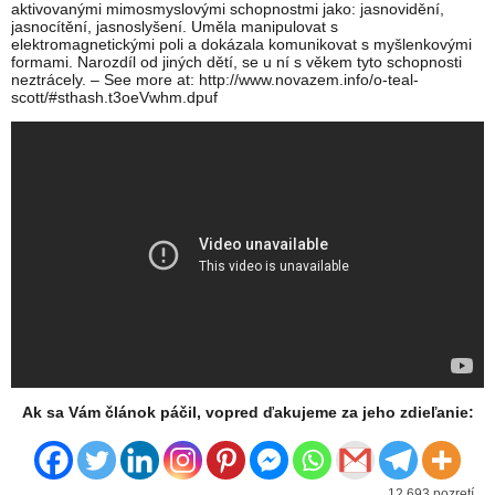
aktivovanými mimosmyslovými schopnostmi jako: jasnovidění,
jasnocítění, jasnoslyšení. Uměla manipulovat s
elektromagnetickými poli a dokázala komunikovat s myšlenkovými
formami. Narozdíl od jiných dětí, se u ní s věkem tyto schopnosti
neztrácely. – See more at: http://www.novazem.info/o-teal-
scott/#sthash.t3oeVwhm.dpuf
Ak sa Vám článok páčil, vopred ďakujeme za jeho zdieľanie:
12 693 pozretí