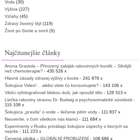
Voda
(30)
Výživa
(227)
Vzťahy
(45)
Zdravý životný štýl
(119)
Život po živote a smrti
(5)
Najčitanejšie články
Anona Graviola – Přirozený zabiják rakovinných buněk – Silnější
než chemoterapie?
- 435 526 x
Hlavné zásady zdravej výživy v kocke
- 241 878 x
Šokujúce Video! …alebo viete čo konzumujete?
- 143 106 x
Vědci vyfotografovali lidskou duši, jak opouští tělo
- 128 313 x
Liečba rakoviny stravou Dr. Budwig a psychosomatické súvislosti
-
115 108 x
Šokujúca „pravda“ o vode – liečenie pitím vody
- 111 837 x
Neuveríte, v čom všetkom nás klamú
- 111 684 x
Experimenty v Rusku prinášajú šokujúce úspechy o ktorých sa
nepíše
- 111 223 x
Červená pilulka – GLOBÁLNÍ PROBUZENÍ
- 108 686 x