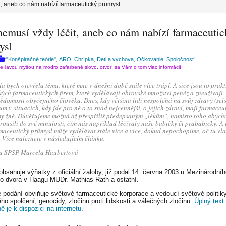
t, aneb co nám nabízí farmaceutický průmysl
nemusí vždy léčit, aneb co nám nabízí farmaceuti
ysl
"Konšpiračné teórie"
ARO, Chrípka
Deti a výchova
Očkovanie
Spoločnosť
,
,
,
,
te ľavou myšou na modro zafarbené slovo, otvorí sa Vám o tom viac informácií.
a bych otevřela téma, které mne v dnešní době stále více trápí. A sice jsou to prakt
kých farmaceutických firem, které vydělávají obrovské množství peněz a zneužívají
ědomosti obyčejného člověka. Dnes, kdy většina lidí nespoléhá na svůj zdravý (sel
um v situacích, kdy jde pro ně o to snad nejcennější, o jejich zdraví, mají farmaceu
my žně. Důvěřujeme možná až přespříliš předepsaným „lékům“, namísto toho abyc
rousili do své minulosti, čím nás například léčívaly naše babičky či prababičky. A 
maceutický průmysl může vydělávat stále více a více, dokud nepochopíme, oč tu vla
. Více naleznete v následujícím článku.
a SPSP Marcela Haubertová
obsahuje výňatky z oficiální žaloby, již podal 14. června 2003 u Mezinárodní
o dvora v Haagu MUDr. Mathias Rath a ostatní.
 podání obviňuje světové farmaceutické korporace a vedoucí světové politik
ho spolčení, genocidy, zločinů proti lidskosti a válečných zločinů.
Úplný text
ně je k dispozici na internetu
.