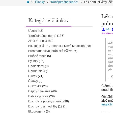
Články
"Konšpiračné teórie"
Lék nemusí vždy léči
Lék 
Kategórie článkov
prům
info
! Akcie !
(2)
Ak klikne
"Konšpiračné teórie"
(136)
ARO, Chrípka
(80)
Rád
BIO-logická – Germánska Nová Medicína
(28)
vel
nev
Breathariánstvo, pránická výživa
(6)
roz
Brušné tance
(5)
fir
Bylinky
(36)
zab
far
Cholesterol
(9)
jde
Chudnutie
(8)
– Z
Cirkev
(21)
Články
(6)
Článek 
Cukrovka
(26)
soudníh
Dejiny, Slovania
(40)
Deti a výchova
(29)
Obsáhlé
zločinné
Duchovné príčiny chorôb
(98)
angličti
Duchovno a modlitby
(129)
Ekodrogéria
(6)