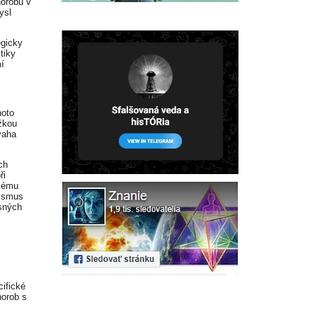
horobu v
ysl
egicky
tiky
mí
hoto
žkou
vaha
ch
ři
ckému
lismus
asných
ifické
horob s