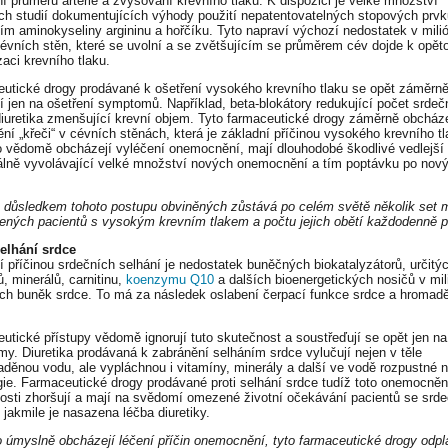
í průměru artérie a zvyšování krevního tlaku. K dispozici je velké množství
ých studií dokumentujících výhody použití nepatentovatelných stopových prvk
ím aminokyseliny argininu a hořčíku. Tyto napraví výchozí nedostatek v mili
évních stěn, které se uvolní a se zvětšujícím se průměrem cév dojde k opět
zaci krevního tlaku.
utické drogy prodávané k ošetření vysokého krevního tlaku se opět záměrn
í jen na ošetření symptomů. Například, beta-blokátory redukující počet srdeč
diuretika zmenšující krevní objem. Tyto farmaceutické drogy záměrně obcháze
ění „křeči“ v cévních stěnách, která je základní příčinou vysokého krevního tl
 vědomě obcházejí vyléčení onemocnění, mají dlouhodobé škodlivé vedlejší 
álně vyvolávající velké množství nových onemocnění a tím poptávku po nov
důsledkem tohoto postupu obviněných zůstává po celém světě několik set m
ených pacientů s vysokým krevním tlakem a počtu jejich obětí každodenně p
Selhání srdce
í příčinou srdečních selhání je nedostatek buněčných biokatalyzátorů, určitý
, minerálů, carnitinu,
koenzymu Q10
a dalších bioenergetických nosičů v mi
ch buněk srdce. To má za následek oslabení čerpací funkce srdce a hromad
utické přístupy vědomě ignorují tuto skutečnost a soustřeďují se opět jen na
y. Diuretika prodávaná k zabránění selháním srdce vylučují nejen v těle
děnou vodu, ale vypláchnou i vitamíny, minerály a další ve vodě rozpustné 
gie. Farmaceutické drogy prodávané proti selhání srdce tudíž toto onemocněn
osti zhoršují a mají na svědomí omezené životní očekávání pacientů se srd
 jakmile je nasazena léčba diuretiky.
 úmyslně obcházejí léčení příčin onemocnění, tyto farmaceutické drogy odpl