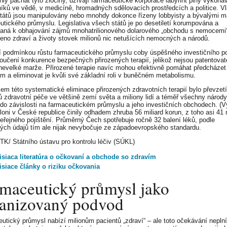
ly páchat tyto zločiny, užívají farmaceutické korporace labyrint plný vykonav
níků ve vědě, v medicíně, hromadných sdělovacích prostředcích a politice. V
tátů jsou manipulovány nebo mnohdy dokonce řízeny lobbyisty a bývalými 
utického průmyslu. Legislativa všech států je po desetiletí korumpována a
aná k obhajování zájmů mnohatrilionového dolarového „obchodu s nemocemi
ženo zdraví a životy stovek milionů nic netušících nemocných a národů.
 podmínkou růstu farmaceutického průmyslu coby úspěšného investičního p
loučení konkurence bezpečných přirozených terapií, jelikož nejsou patentovat
 nevelké marže. Přirozené terapie navíc mohou efektivně pomáhat předcházet
 a eliminovat je kvůli své základní roli v buněčném metabolismu.
em této systematické eliminace přirozených zdravotních terapií bylo převzetí
 zdravotní péče ve většině zemí světa a miliony lidí a téměř všechny národy
 do závislosti na farmaceutickém průmyslu a jeho investičních obchodech. (V
loni v České republice činily odhadem zhruba 56 miliard korun, z toho asi 41 
veřejného pojištění. Průměrný Čech spotřebuje ročně 32 balení léků, podle
ých údajů tím ale nijak nevybočuje ze západoevropského standardu.
ČTK/ Státního ústavu pro kontrolu léčiv (SÚKL)
isiaca literatúra o očkovaní a obchode so zdravím
isiace články o riziku očkovania
maceutický průmysl jako
anizovaný podvod
utický průmysl nabízí milionům pacientů „zdraví“ – ale toto očekávání neplní