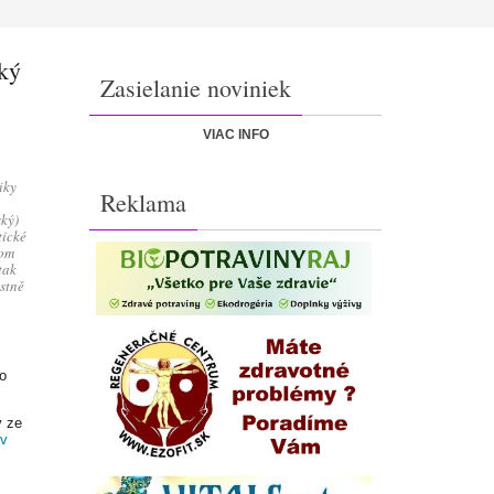
cký
Zasielanie noviniek
VIAC INFO
iky
Reklama
ský)
tické
hom
tak
stně
ho
y ze
 v