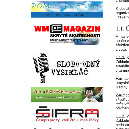
chorobu
K dosaže
organiz
lidské hi
1.1. 
V násle
současn
efektiv
životů.
1.1.1. 
Základn
arteriá
vitamín
Farmace
úmyslně
hladiny 
Zatímco
škodliv
celosvě
obviněn
1.1.2. 
Základn
nedosta