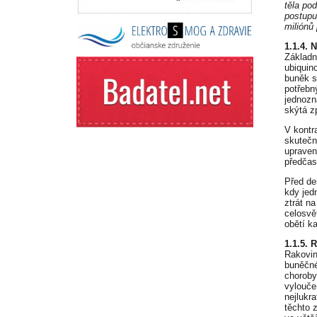
těla po
postupu
miliónů
1.1.4. 
Základn
ubiquin
buněk s
potřebn
jednozn
skýtá z
V kontr
skutečn
upraven
předčas
Před de
kdy jedn
ztrát n
celosvě
obětí k
1.1.5. 
Rakovin
buněčné
choroby
vylouče
nejlukr
těchto 