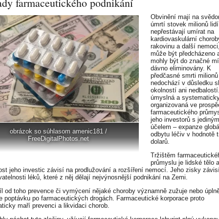
ady farmaceutického podnikání
Obvinění mají na svěd
úmrtí stovek milionů lidí
nepřestávají umírat na
kardiovaskulární chorob
rakovinu a další nemoci
může být předcházeno a
mohly být do značné mír
dávno eliminovány. K
předčasné smrti milionů 
nedochází v důsledku s
okolností ani nedbalostí
úmyslná a systematick
organizovaná ve prospě
farmaceutického průmys
jeho investorů s jediný
účelem – expanze globá
obrázok so súhlasom amenic181 /
odbytu léčiv v hodnotě tr
FreeDigitalPhotos.net
dolarů.
Tržištěm farmaceutické
průmyslu je lidské tělo 
ost jeho investic závisí na prodlužování a rozšíření nemocí. Jeho zisky závis
atelnosti léků, které z něj dělají nejvýnosnější podnikání na Zemi.
íl od toho prevence či vymýcení nějaké choroby významně zužuje nebo úpln
je poptávku po farmaceutických drogách. Farmaceutické korporace proto
ticky maří prevenci a likvidaci chorob.