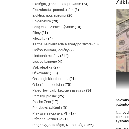
Zákl
Ekológia, globálne otepľovanie
(24)
Ekozáhrada, permakultúra
(8)
Elektrosmog, žiarenia
(20)
Epigenetika
(20)
Feng Šuej, zdravé bývanie
(10)
Filmy
(81)
Filozofia
(34)
Karma, reinkarnácia a životy po živote
(40)
Liečba zvukom, ladičky
(7)
Liečebné metódy
(214)
Liečivé kamene
(4)
Makrobiotika
(27)
Očkovanie
(113)
Onkologické ochorenia
(91)
Orientálna medicína
(75)
Paleo, low carb, ketogénna strava
(34)
Parazity, plesne
(25)
návratn
Plochá Zem
(17)
patentov
Pohybové cvičenia
(6)
Na rozd
Prekyslenie-úprava PH
(17)
eliminu
Prírodná kozmetika
(11)
systema
Prognózy, Astrológia, Numerológia
(65)