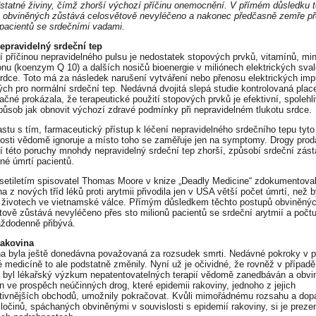
dstatné živiny, čímž zhorší výchozí příčinu onemocnění. V přímém důsledku 
 obviněných zůstává celosvětově nevyléčeno a nakonec předčasně zemře př
 pacientů se srdečními vadami.
Nepravidelný srdeční tep
í příčinou nepravidelného pulsu je nedostatek stopových prvků, vitamínů, min
onu (koenzym Q 10) a dalších nosičů bioenergie v miliónech elektrických sva
rdce. Toto má za následek narušení vytváření nebo přenosu elektrických imp
ých pro normální srdeční tep. Nedávná dvojitá slepá studie kontrolovaná pla
ačné prokázala, že terapeutické použití stopových prvků je efektivní, spolehl
působ jak obnovit výchozí zdravé podmínky při nepravidelném tlukotu srdce.
astu s tím, farmaceutický přístup k léčení nepravidelného srdečního tepu tyto
osti vědomě ignoruje a místo toho se zaměřuje jen na symptomy. Drogy pro
í této poruchy mnohdy nepravidelný srdeční tep zhorší, způsobí srdeční zást
né úmrtí pacientů.
setiletím spisovatel Thomas Moore v knize „Deadly Medicine“ zdokumentoval
a z nových tříd léků proti arytmii přivodila jen v USA větší počet úmrtí, než 
a životech ve vietnamské válce. Přímým důsledkem těchto postupů obviněnýc
tově zůstává nevyléčeno přes sto milionů pacientů se srdeční arytmií a počtu 
aždodenně přibývá.
Rakovina
a byla ještě donedávna považovaná za rozsudek smrti. Nedávné pokroky v p
 medicíně to ale podstatně změnily. Nyní už je očividné, že rovněž v případě
 byl lékařský výzkum nepatentovatelných terapií vědomě zanedbáván a obv
n ve prospěch neúčinných drog, které epidemii rakoviny, jednoho z jejich
ativnějších obchodů, umožnily pokračovat. Kvůli mimořádnému rozsahu a dop
zločinů, spáchaných obviněnými v souvislosti s epidemií rakoviny, si je prez