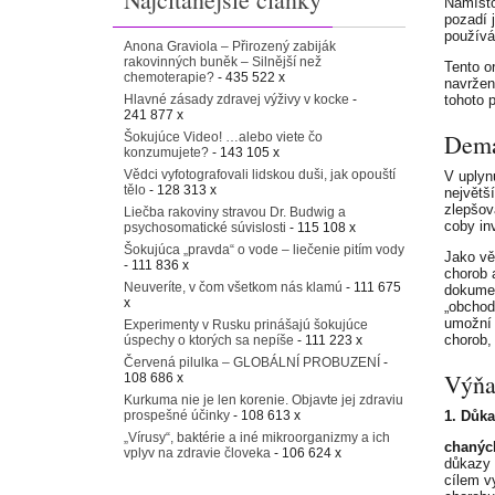
Namísto
pozadí 
používá
Anona Graviola – Přirozený zabiják
rakovinných buněk – Silnější než
Tento o
chemoterapie?
- 435 522 x
navrženo
Hlavné zásady zdravej výživy v kocke
-
tohoto 
241 877 x
Dema
Šokujúce Video! …alebo viete čo
konzumujete?
- 143 105 x
Vědci vyfotografovali lidskou duši, jak opouští
V uplyn
tělo
- 128 313 x
největš
zlepšov
Liečba rakoviny stravou Dr. Budwig a
coby in
psychosomatické súvislosti
- 115 108 x
Šokujúca „pravda“ o vode – liečenie pitím vody
Jako vě
- 111 836 x
chorob 
Neuveríte, v čom všetkom nás klamú
- 111 675
dokumen
x
„obchod
umožní 
Experimenty v Rusku prinášajú šokujúce
chorob,
úspechy o ktorých sa nepíše
- 111 223 x
Červená pilulka – GLOBÁLNÍ PROBUZENÍ
-
Výňat
108 686 x
Kurkuma nie je len korenie. Objavte jej zdraviu
prospešné účinky
- 108 613 x
1. Důka
„Vírusy“, baktérie a iné mikroorganizmy a ich
chanýc
vplyv na zdravie človeka
- 106 624 x
důkazy 
cílem vy