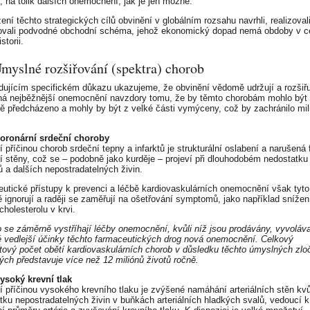
, na tolik dalších onemocnění, jak je jen možné.
ní těchto strategických cílů obvinění v globálním rozsahu navrhli, realizovali, 
ovali podvodné obchodní schéma, jehož ekonomický dopad nemá obdoby v c
storii.
Úmyslné rozšiřování (spektra) chorob
dujícím specifickém důkazu ukazujeme, že obvinění vědomě udržují a rozšiřu
á nejběžnější onemocnění navzdory tomu, že by těmto chorobám mohlo být
ně předcházeno a mohly by být z velké části vymýceny, což by zachránilo mil
Koronární srdeční choroby
í příčinou chorob srdeční tepny a infarktů je strukturální oslabení a narušená
lní stěny, což se – podobně jako kurděje – projeví při dlouhodobém nedostatku
ů a dalších nepostradatelných živin.
utické přístupy k prevenci a léčbě kardiovaskulárních onemocnění však tyto 
 ignorují a raději se zaměřují na ošetřování symptomů, jako například snížen
cholesterolu v krvi.
 se záměrně vystříhají léčby onemocnění, kvůli níž jsou prodávány, vyvoláva
é vedlejší účinky těchto farmaceutických drog nová onemocnění. Celkový
tový počet obětí kardiovaskulárních chorob v důsledku těchto úmyslných zlo
ých představuje více než 12 miliónů životů ročně.
Vysoký krevní tlak
í příčinou vysokého krevního tlaku je zvýšené namáhání arteriálních stěn kvů
tku nepostradatelných živin v buňkách arteriálních hladkých svalů, vedoucí k