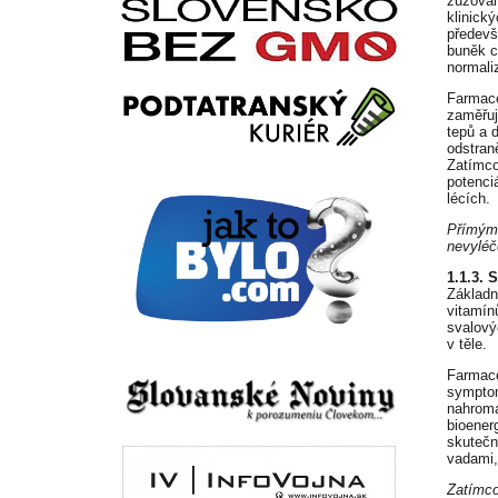
zužován
klinick
předevš
buněk c
normali
Farmace
zaměřuj
tepů a 
odstran
Zatímco
potenci
lécích.
Přímým 
nevyléč
1.1.3. 
Základn
vitamínů
svalový
v těle.
Farmace
symptom
nahroma
bioener
skutečn
vadami,
Zatímco