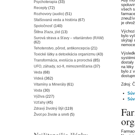
Aby moh
Psychoterapia
(33)
spoluvi
Recepty
(72)
všech s
farmace
Rozhovory (audio)
(51)
zneužív
Sfalšovaná veda a história
(67)
je ohro
Spoločnosť
(140)
Výchozí
Štítna žľaza, jód
(13)
bylo vy
Surová strava a šťavy – vitariánstvo (RAW)
skýtají
(62)
nemocem
Tehotenstvo, pôrod, antikoncepcia
(21)
Výsledk
Toxické látky a detoxikácia organizmu
(43)
systémů
Transformácia, evolúcia a proroctvá
(85)
dostaly
UFO, záhady, sci-fi, mimozemšťania
(37)
na léky 
bylo z 
Veda
(68)
dostupn
Videá
(362)
Zdroj: 
Vitamíny a Minerály
(61)
Voda
(30)
Súv
Výživa
(227)
Súv
Vzťahy
(45)
Far
Zdravý životný štýl
(119)
Život po živote a smrti
(5)
org
Farmace
Najčitanejšie články