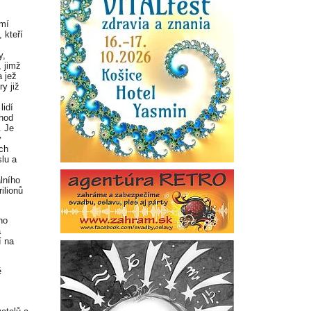
omí
, kteří
y,
, jimž
 jež
y již
lidí
hod
. Je
y
ch
lu a
m
lního
ilionů
ho
a
í na
ě