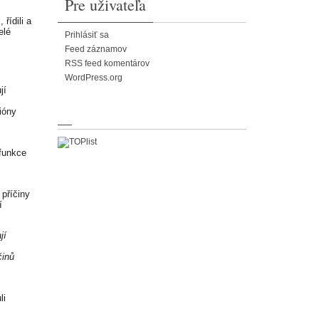
Pre uživateľa
řídili a
elé
Prihlásiť sa
Feed záznamov
RSS feed komentárov
WordPress.org
jí
ióny
 funkce
příčiny
í
jí
činů
li