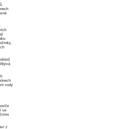
ů,
ónech
ovné
ě
ních
jí
aku.
účinky,
ých
iliónů
řibývá.
ch
liónech
ění vody
nosiče
í ve
ečními
aví z