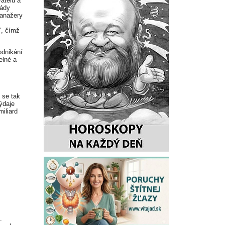
atelů a
lády
manažery
“, čímž
odnikání
elné a
 se tak
ýdaje
miliard
.