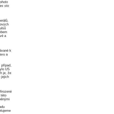
tohoto
es sto
erálů,
lových
ulsů
cebem
ivé a
dávané k
avu a
 případ,
bylo US
h je, že
jejich
řirozené
 této
iněnými
adu
entujeme