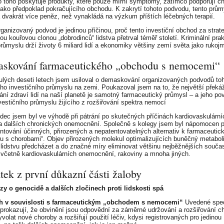
 toho poskytuje produkty, které pouze mírní symptomy, zatímco podporují c
jako předpoklad pokračujícího obchodu. K zakrytí tohoto podvodu, tento prům
 dvakrát více peněz, než vynakládá na výzkum příštích léčebných terapií.
rganizovaný podvod je jedinou příčinou, proč tento investiční obchod za strat
u kouřovou clonou „dobrodinců“ lidstva přetrval téměř století. Kriminální prak
průmyslu drží životy 6 miliard lidí a ekonomiky většiny zemí světa jako rukoj
skování farmaceutického „obchodu s nemocemi“
ulých deseti letech jsem usiloval o demaskování organizovaných podvodů to
ího investičního průmyslu na zemi. Poukazoval jsem na to, že největší překá
ání zdraví lidí na naší planetě je samotný farmaceutický průmysl – a jeho po
vestičního průmyslu žijícího z rozšiřování spektra nemocí
dec jsem byl ve výhodě při pátrání po skutečných příčinách kardiovaskulární
a dalších chronických onemocnění. Společně s kolegy jsem byl nápomocen p
tování účinných, přirozených a nepatentovatelných alternativ k farmaceuti
u s chorobami“. Objev přirozených molekul optimalizujících buněčný metabo
lidstvu předcházet a do značné míry eliminovat většinu nejběžnějších souč
 včetně kardiovaskulárních onemocnění, rakoviny a mnoha jiných.
ek z první důkazní části žaloby
zy o genocidě a dalších zločinech proti lidskosti spá
h v souvislosti s farmaceutickým „obchodem s nemocemi“
Uvedené spec
prokazují, že obvinění jsou odpovědní za záměrné udržování a rozšiřování c
volat nové choroby a rozšiřují použití léčiv, kdysi registrovaných pro jedinou