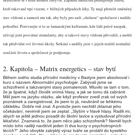
skutečnost se s nimi nemusí zabývat. Západní medicína předepisuje lidem,
kteří takzvaně trpí vizemi, v běžných případech léky. Ty mají přerušit změněný
stav vědomí a zamezit mu tak, aby byly pro naši „slušnou“ společnost i nadále
pohodlní. Porovnejte si to se šamanskými kulturami, kde lidé právě naopak,
užívají jisté posvátné stimulanty, aby si takové stavy vědomí přivodili, a mohli
tak předvídat své životní úkoly. Setkání s anděly jsou v jejich realitě normální
součástí života a společnost je podporuje.
2. Kapitola – Matrix energetics – stav bytí
Během svého studia přírodní medicíny v Bastyre jsem absolvoval i
kurz s názvem
Abnormální psychologie
. Zabývali jsme se
schizofrenií a takzvanými stavy pomatenosti. Mluvilo se tam o tom,
že je špatné, když člověk vnímá hlasy, a jak se tomu dá zabránit.
Měl jsem na jazyku otázku, ale když profesor zvedl zrak od svých
poznámek a zaregistroval, že jsem to já, neubránil se lehkému
úšklebku. Dobře mě znal. A protože jsem nechtěl zklamat jeho
očekávání, nevinně jsem se zeptal: „Slyším v hlavě hlasy. Radili mi,
abych se ještě jednou posadil do školní lavice a vystudoval přírodní
lékařství. Znamená to, že jsem něco jako schizofrenik? Neměl bych
místo toho raději navštívit jeden či dva kurzy o psychotropních
lécích?“ Jeho obvykle zatrpklý výraz tváře se protáhl do kyselého