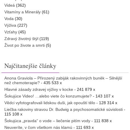
Videá
(362)
Vitamíny a Minerály
(61)
Voda
(30)
Výživa
(227)
Vzťahy
(45)
Zdravý životný štýl
(119)
Život po živote a smrti
(5)
Najčitanejšie články
Anona Graviola – Přirozený zabiják rakovinných buněk – Silnější
než chemoterapie?
- 435 533 x
Hlavné zásady zdravej výživy v kocke
- 241 879 x
Šokujúce Video! …alebo viete čo konzumujete?
- 143 107 x
Vědci vyfotografovali lidskou duši, jak opouští tělo
- 128 314 x
Liečba rakoviny stravou Dr. Budwig a psychosomatické súvislosti
-
115 108 x
Šokujúca „pravda“ o vode – liečenie pitím vody
- 111 838 x
Neuveríte, v čom všetkom nás klamú
- 111 693 x