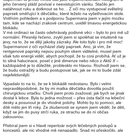
jeho červený plášť povíval v neexistujícím vánku. Stačilo jen
natáhnout ruku a dotknout se ho… Z očí mu vystupoval světelný
paprsek směřující k děvčátku, které leželo na vyšetřovacím stole.
Vnitřním pohledem a s podporou Supermana jsem v jejím mozku
tam, kde se nachází zrakové centrum, uviděl tmavou energetickou
blokádu.
V mé ordinaci se často odehrávaly podivné věci – bylo to pro mě už
normální. Přesněji řečeno, zvykl jsem si spoléhat se intuitivně na
jevy, na to, že se dějí jakoby zázraky. Ale toto bylo i pro mě moc!
Supermanovi z očí vycházel zlatý paprsek. Ano, já vím, že
rentgenové paprsky nejsou pouhým okem viditelné, musel jsem
však tuto energii vidět, abych pochopil, že tu cosi probíhá. Ať už je
to silná halucinace, posel z jiné dimenze nebo něco z
Aktů X
–
každopádně je to důležité, problesklo mi hlavou. Rozhodl jsem se,
že budu ostražitý a budu postupovat tak, jak se mi to bude zdát
nejefektivnější.
Vypadalo to na to, že se k blokádě nedostanu. Bylo i velmi
nepravděpodobné, že by mi matka děvčátka dovolila použít
chirurgickou vrtačku. Chvíli jsem proto zvažoval, jak bych se jinak
dostal k lebce. Byla tu jedna možnost – přes ústa tlačit na lebeční
desky a posunout je do vhodné polohy. Mohlo by to pomoci, ale
dítě mělo jen tři roky. Ze zkušenosti se synem jsem věděl, že děti,
když se jim do pusy strčí ruka, ze strachu se do ní občas
zakousnou.
Přebíral jsem si v hlavě repertoár svých léčebných postupů a
konceptů, ale nic vhodné mě nenapadlo. Snad mi přeskočilo, ale