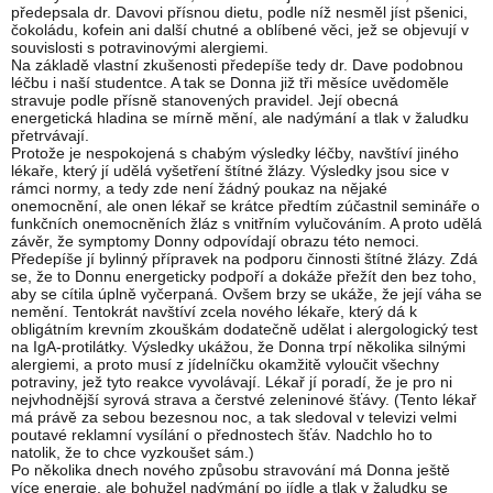
předepsala dr. Davovi přísnou dietu, podle níž nesměl jíst pšenici,
čokoládu, kofein ani další chutné a oblíbené věci, jež se objevují v
souvislosti s potravinovými alergiemi.
Na základě vlastní zkušenosti předepíše tedy dr. Dave podobnou
léčbu i naší studentce. A tak se Donna již tři měsíce uvědoměle
stravuje podle přísně stanovených pravidel. Její obecná
energetická hladina se mírně mění, ale nadýmání a tlak v žaludku
přetrvávají.
Protože je nespokojená s chabým výsledky léčby, navštíví jiného
lékaře, který jí udělá vyšetření štítné žlázy. Výsledky jsou sice v
rámci normy, a tedy zde není žádný poukaz na nějaké
onemocnění, ale onen lékař se krátce předtím zúčastnil semináře o
funkčních onemocněních žláz s vnitřním vylučováním. A proto udělá
závěr, že symptomy Donny odpovídají obrazu této nemoci.
Předepíše jí bylinný přípravek na podporu činnosti štítné žlázy. Zdá
se, že to Donnu energeticky podpoří a dokáže přežít den bez toho,
aby se cítila úplně vyčerpaná. Ovšem brzy se ukáže, že její váha se
nemění. Tentokrát navštíví zcela nového lékaře, který dá k
obligátním krevním zkouškám dodatečně udělat i alergologický test
na IgA-protilátky. Výsledky ukážou, že Donna trpí několika silnými
alergiemi, a proto musí z jídelníčku okamžitě vyloučit všechny
potraviny, jež tyto reakce vyvolávají. Lékař jí poradí, že je pro ni
nejvhodnější syrová strava a čerstvé zeleninové šťávy. (Tento lékař
má právě za sebou bezesnou noc, a tak sledoval v televizi velmi
poutavé reklamní vysílání o přednostech šťáv. Nadchlo ho to
natolik, že to chce vyzkoušet sám.)
Po několika dnech nového způsobu stravování má Donna ještě
více energie, ale bohužel nadýmání po jídle a tlak v žaludku se