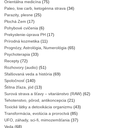
Orientálna medicína
(75)
Paleo, low carb, ketogénna strava
(34)
Parazity, plesne
(25)
Plochá Zem
(17)
Pohybové cvičenia
(6)
Prekyslenie-úprava PH
(17)
Prírodná kozmetika
(11)
Prognózy, Astrológia, Numerológia
(65)
Psychoterapia
(33)
Recepty
(72)
Rozhovory (audio)
(51)
Sfalšovaná veda a história
(69)
Spoločnosť
(140)
Štítna žľaza, jód
(13)
Surová strava a šťavy – vitariánstvo (RAW)
(62)
Tehotenstvo, pôrod, antikoncepcia
(21)
Toxické látky a detoxikácia organizmu
(43)
Transformácia, evolúcia a proroctvá
(85)
UFO, záhady, sci-fi, mimozemšťania
(37)
Veda
(68)