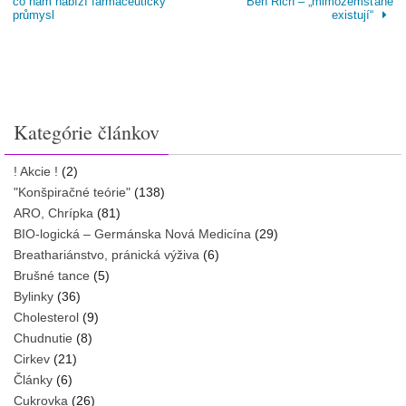
co nám nabízí farmaceutický
Ben Rich – „mimozemšťané
průmysl
existují“
Kategórie článkov
! Akcie !
(2)
"Konšpiračné teórie"
(138)
ARO, Chrípka
(81)
BIO-logická – Germánska Nová Medicína
(29)
Breathariánstvo, pránická výživa
(6)
Brušné tance
(5)
Bylinky
(36)
Cholesterol
(9)
Chudnutie
(8)
Cirkev
(21)
Články
(6)
Cukrovka
(26)