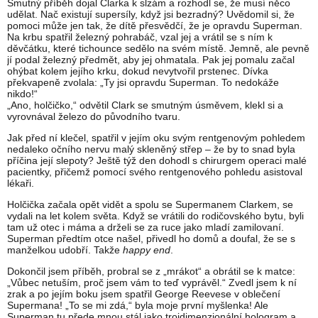
Smutný příběh dojal Clarka k slzám a rozhodl se, že musí něco
udělat. Nač existují supersíly, když jsi bezradný? Uvědomil si, že
pomoci může jen tak, že dítě přesvědčí, že je opravdu Superman.
Na krbu spatřil železný pohrabáč, vzal jej a vrátil se s ním k
děvčátku, které tichounce sedělo na svém místě. Jemně, ale pevně
jí podal železný předmět, aby jej ohmatala. Pak jej pomalu začal
ohýbat kolem jejího krku, dokud nevytvořil prstenec. Dívka
překvapeně zvolala: „Ty jsi opravdu Superman. To nedokáže
nikdo!“
„Ano, holčičko,“ odvětil Clark se smutným úsměvem, klekl si a
vyrovnával železo do původního tvaru.
Jak před ní klečel, spatřil v jejím oku svým rentgenovým pohledem
nedaleko očního nervu malý skleněný střep – že by to snad byla
příčina její slepoty? Ještě týž den dohodl s chirurgem operaci malé
pacientky, přičemž pomocí svého rentgenového pohledu asistoval
lékaři.
Holčička začala opět vidět a spolu se Supermanem Clarkem, se
vydali na let kolem světa. Když se vrátili do rodičovského bytu, byli
tam už otec i máma a drželi se za ruce jako mladí zamilovaní.
Superman předtím otce našel, přivedl ho domů a doufal, že se s
manželkou udobří. Takže
happy end
.
Dokončil jsem příběh, probral se z „mrákot“ a obrátil se k matce:
„Vůbec netuším, proč jsem vám to teď vyprávěl.“ Zvedl jsem k ní
zrak a po jejím boku jsem spatřil George Reevese v oblečení
Supermana! „To se mi zdá,“ byla moje první myšlenka! Ale
Superman tu přede mnou stál jako trojdimenzionální hologram a