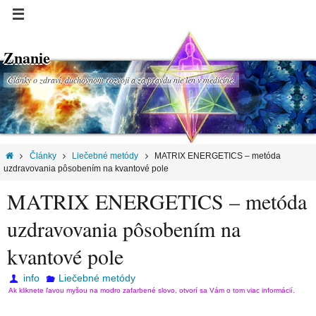
Znanie
Články o zdraví, duchovnom rozvoji a za pravdu nie len v medicíne.
Články
Liečebné metódy
MATRIX ENERGETICS – metóda
uzdravovania pôsobením na kvantové pole
MATRIX ENERGETICS – metóda
uzdravovania pôsobením na
kvantové pole
info
Liečebné metódy
Ak kliknete ľavou myšou na modro zafarbené slovo, otvorí sa Vám o tom viac informácií.