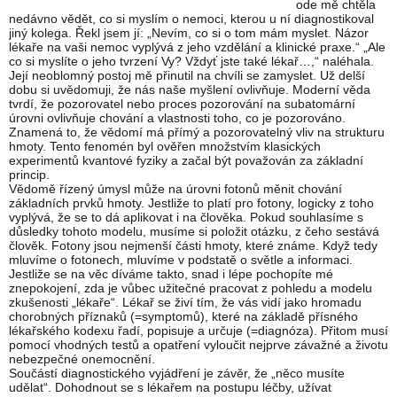
ode mě chtěla
nedávno vědět, co si myslím o nemoci, kterou u ní diagnostikoval
jiný kolega. Řekl jsem jí: „Nevím, co si o tom mám myslet. Názor
lékaře na vaši nemoc vyplývá z jeho vzdělání a klinické praxe.“ „Ale
co si myslíte o jeho tvrzení Vy? Vždyť jste také lékař…,“ naléhala.
Její neoblomný postoj mě přinutil na chvíli se zamyslet. Už delší
dobu si uvědomuji, že nás naše myšlení ovlivňuje. Moderní věda
tvrdí, že pozorovatel nebo proces pozorování na subatomární
úrovni ovlivňuje chování a vlastnosti toho, co je pozorováno.
Znamená to, že vědomí má přímý a pozorovatelný vliv na strukturu
hmoty. Tento fenomén byl ověřen množstvím klasických
experimentů kvantové fyziky a začal být považován za základní
princip.
Vědomě řízený úmysl může na úrovni fotonů měnit chování
základních prvků hmoty. Jestliže to platí pro fotony, logicky z toho
vyplývá, že se to dá aplikovat i na člověka. Pokud souhlasíme s
důsledky tohoto modelu, musíme si položit otázku, z čeho sestává
člověk. Fotony jsou nejmenší části hmoty, které známe. Když tedy
mluvíme o fotonech, mluvíme v podstatě o světle a informaci.
Jestliže se na věc díváme takto, snad i lépe pochopíte mé
znepokojení, zda je vůbec užitečné pracovat z pohledu a modelu
zkušenosti „lékaře“. Lékař se živí tím, že vás vidí jako hromadu
chorobných příznaků (=symptomů), které na základě přísného
lékařského kodexu řadí, popisuje a určuje (=diagnóza). Přitom musí
pomocí vhodných testů a opatření vyloučit nejprve závažné a životu
nebezpečné onemocnění.
Součástí diagnostického vyjádření je závěr, že „něco musíte
udělat“. Dohodnout se s lékařem na postupu léčby, užívat