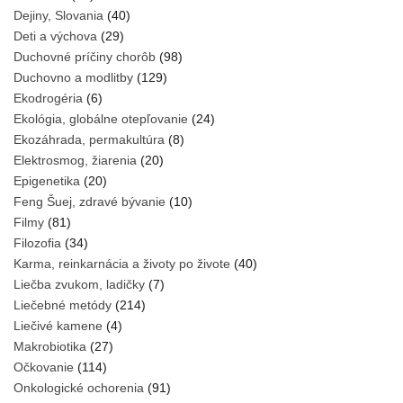
Dejiny, Slovania
(40)
Deti a výchova
(29)
Duchovné príčiny chorôb
(98)
Duchovno a modlitby
(129)
Ekodrogéria
(6)
Ekológia, globálne otepľovanie
(24)
Ekozáhrada, permakultúra
(8)
Elektrosmog, žiarenia
(20)
Epigenetika
(20)
Feng Šuej, zdravé bývanie
(10)
Filmy
(81)
Filozofia
(34)
Karma, reinkarnácia a životy po živote
(40)
Liečba zvukom, ladičky
(7)
Liečebné metódy
(214)
Liečivé kamene
(4)
Makrobiotika
(27)
Očkovanie
(114)
Onkologické ochorenia
(91)