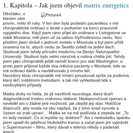
1. Kapitola – Jak jsem objevil
matrix energetics
Děvčátko, o
kterém vám
povím, mělo tři roky. V ten den byla poslední pacientkou v mé
chiropraktické ordinaci o šesté v podvečer na konci pracovně
vypjatého dne. Když jsem ráno přijel do ordinace v Livingstone ve
státě Montana, měl jsem už za sebou čtyřhodinovou cestu. Noc
předtím jsem strávil v jednom motelu v Missoula a byl jsem příliš
unavený na to, abych cestu ze Seattlu zvládl na jeden dech.
Studoval jsem tehdy přírodní medicínu na
Bastyr Naturopathic
University
. Studium bylo velmi náročné a rodina chtěla jíst. Tehdy
jsem jako chiropraktik ještě neměl licenci pro stát Washington, a
proto jsem přijímal každé dva měsíce pacienty v Montaně, kde se
mé ordinaci dařilo a navštěvovalo ji mnoho lidí.
Navzdory titulu chiropraktik mě místní považovali spíše za podivína,
který léčí zvláštními metodami, a tak mě vyhledávali lidé s
neobvyklými případy.
Matka dívky mi řekla, že již navštívili neurologa, který dceři
diagnostikoval trvalou zrakovou slabost. Nedoporučoval operaci a
nevěděl ani o žádné jiné možnosti, jak zlepšit její stav. Holčičce
doporučil, aby nosila na oku náplast, že z toho snad vyroste a
časem se zrak upraví… Matka se na mě podívala a zeptala se: „To
mi tedy nestačí. Co si myslíte vy, doktore?“ Asi z nedostatku spánku
jsem upadl do jakéhosi hlubokého transu a začal jsem jim vyprávět
o
Supermanovi
– filmu, který dávali v televizi někdy v padesáti
letech.