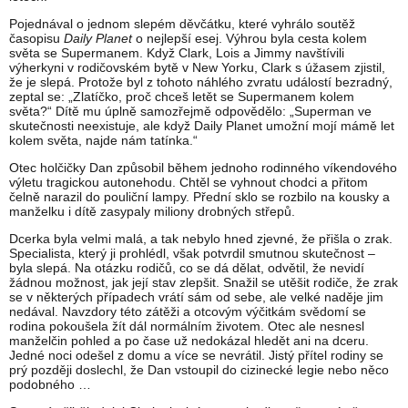
Pojednával o jednom slepém děvčátku, které vyhrálo soutěž
časopisu
Daily Planet
o nejlepší esej. Výhrou byla cesta kolem
světa se Supermanem. Když Clark, Lois a Jimmy navštívili
výherkyni v rodičovském bytě v New Yorku, Clark s úžasem zjistil,
že je slepá. Protože byl z tohoto náhlého zvratu událostí bezradný,
zeptal se: „Zlatíčko, proč chceš letět se Supermanem kolem
světa?“ Dítě mu úplně samozřejmě odpovědělo: „Superman ve
skutečnosti neexistuje, ale když Daily Planet umožní mojí mámě let
kolem světa, najde nám tatínka.“
Otec holčičky Dan způsobil během jednoho rodinného víkendového
výletu tragickou autonehodu. Chtěl se vyhnout chodci a přitom
čelně narazil do pouliční lampy. Přední sklo se rozbilo na kousky a
manželku i dítě zasypaly miliony drobných střepů.
Dcerka byla velmi malá, a tak nebylo hned zjevné, že přišla o zrak.
Specialista, který ji prohlédl, však potvrdil smutnou skutečnost –
byla slepá. Na otázku rodičů, co se dá dělat, odvětil, že nevidí
žádnou možnost, jak její stav zlepšit. Snažil se utěšit rodiče, že zrak
se v některých případech vrátí sám od sebe, ale velké naděje jim
nedával. Navzdory této zátěži a otcovým výčitkám svědomí se
rodina pokoušela žít dál normálním životem. Otec ale nesnesl
manželčin pohled a po čase už nedokázal hledět ani na dceru.
Jedné noci odešel z domu a více se nevrátil. Jistý přítel rodiny se
prý později doslechl, že Dan vstoupil do cizinecké legie nebo něco
podobného …