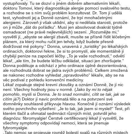
vystupňovaly. Tu se dozví o jiném dobrém alternativním lékaři,
doktoru Tomovi, který diagnostikuje alergie pomocí svalového testu,
a rozhodne se s ním svůj problém konzultovat. Dr. Tom jí udělá
test, vyhodnotí jej a Donně oznámí, že trpí mnohačetnými
alergiemi. Zároveň ji však uklidní, aby si nedělala starosti, protože
on ji může „dát do pořádku“. Musí jen absolvovat dvakrát týdně
osmadvacet (ne právě nejlevnějších) sezení. „Rozumějte mi,“
vysvětlí jí, „abyste se alergií zbavili, musíte se přísně řídit léčebným
plánem, za který mohu ručit jen tehdy, když budete přesně
dodržovat mé pokyny.“ Donna, unavená z „turistiky“ po lékařských
ordinacích, doktorovi řekne, že si to promyslí, ale momentálně jí
chybějí peníze na započetí léčby. „To je vaše rozhodnutí,“ odvětí
lékař, „ale tím, že budete léčbu odkládat, situaci jen zhoršujete.“
Donna poděkuje a odchází z jeho ordinace úplně dezorientována,
ale rozhodnutá dobrat se jádra svých problémů. Celkem zmožená
se nakonec rozhodne vyhledat „opravdového“ lékaře, aby se na
věc podíval z pohledu konvenční medicíny.
Lékař zopakuje stejné krevní zkoušky a oznámí Donně, že jí nic
není. Všechny hodnoty jsou v normě. (
Jako by mi to nějak
pomohlo
, myslí si Donna.
Je to snad normální, cítit se tak, jak se
cítím já?
) Doktor jí navíc prohmatá tělo a na potvrzení své
domněnky souhlasně přikyvuje hlavou. Konečně jí oznámí výsledek
svého povrchního vyšetření: „Je to tak, jak jsem si myslel!“ Test, při
kterém tlačil a ohmatal sedmnáct různých míst, potvrdil jeho
diagnózu: fibromyalgie! Čerstvě certifikovaný lékař jí vysvětlí, že
všechny symptomy odpovídají nemoci, která se jmenuje
fybromyalgie.
„Tato nemoc se projevuje rovněž bolestí svalů na různých místech