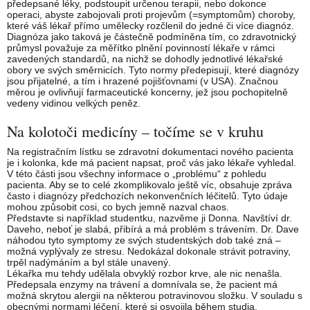
předepsané léky, podstoupit určenou terapii, nebo dokonce
operaci, abyste zabojovali proti projevům (=symptomům) choroby,
které váš lékař přímo umělecky rozčlenil do jedné či více diagnóz.
Diagnóza jako taková je částečně podmíněna tím, co zdravotnický
průmysl považuje za měřítko plnění povinností lékaře v rámci
zavedených standardů, na nichž se dohodly jednotlivé lékařské
obory ve svých směrnicích. Tyto normy předepisují, které diagnózy
jsou přijatelné, a tím i hrazené pojišťovnami (v USA). Značnou
měrou je ovlivňují farmaceutické koncerny, jež jsou pochopitelně
vedeny vidinou velkých peněz.
Na kolotoči medicíny – točíme se v kruhu
Na registračním lístku se zdravotní dokumentaci nového pacienta
je i kolonka, kde má pacient napsat, proč vás jako lékaře vyhledal.
V této části jsou všechny informace o „problému“ z pohledu
pacienta. Aby se to celé zkomplikovalo ještě víc, obsahuje zpráva
často i diagnózy předchozích nekonvenčních léčitelů. Tyto údaje
mohou způsobit cosi, co bych jemně nazval chaos.
Představte si například studentku, nazvěme ji Donna. Navštíví dr.
Daveho, neboť je slabá, přibírá a má problém s trávením. Dr. Dave
náhodou tyto symptomy ze svých studentských dob také zná –
možná vyplývaly ze stresu. Nedokázal dokonale strávit potraviny,
trpěl nadýmáním a byl stále unavený.
Lékařka mu tehdy udělala obvyklý rozbor krve, ale nic nenašla.
Předepsala enzymy na trávení a domnívala se, že pacient má
možná skrytou alergii na některou potravinovou složku. V souladu s
obecnými normami léčení, které si osvojila během studia,