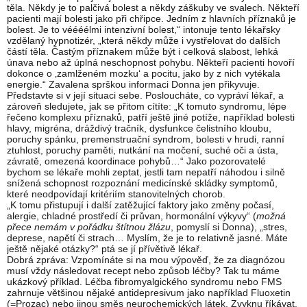
těla. Někdy je to palčivá bolest a někdy záškuby ve svalech. Někteří
pacienti mají bolesti jako při chřipce. Jedním z hlavních příznaků je
bolest. Je to véééélmi intenzivní bolest,“ intonuje tento lékařsky
vzdělaný hypnotizér, „která někdy může i vystřelovat do dalších
částí těla. Častým příznakem může být i celková slabost, lehká
únava nebo až úplná neschopnost pohybu. Někteří pacienti hovoří
dokonce o ‚zamlženém mozku‘ a pocitu, jako by z nich vytékala
energie.“ Zavalena sprškou informaci Donna jen přikyvuje.
Představte si v její situaci sebe. Posloucháte, co vypráví lékař, a
zároveň sledujete, jak se přitom cítíte: „K tomuto syndromu, lépe
řečeno komplexu příznaků, patří ještě jiné potíže, například bolesti
hlavy, migréna, dráždivý tračník, dysfunkce čelistního kloubu,
poruchy spánku, premenstruační syndrom, bolesti v hrudi, ranní
ztuhlost, poruchy paměti, nutkání na močení, suché oči a ústa,
závratě, omezená koordinace pohybů…“ Jako pozorovatelé
bychom se lékaře mohli zeptat, jestli tam nepatří náhodou i silně
snížená schopnost rozpoznání medicínské skládky symptomů,
které neodpovídají kritériím stanovitelných chorob.
„K tomu přistupují i další zatěžující faktory jako změny počasí,
alergie, chladné prostředí či průvan, hormonální výkyvy“ (
možná
přece nemám v pořádku štítnou žlázu
, pomyslí si Donna), „stres,
deprese, napětí či strach… Myslím, že je to relativně jasné. Máte
ještě nějaké otázky?“ ptá se jí přívětivě lékař.
Dobrá zpráva: Vzpomínáte si na mou výpověď, že za diagnózou
musí vždy následovat recept nebo způsob léčby? Tak tu máme
ukázkový příklad. Léčba fibromyalgického syndromu nebo FMS
zahrnuje většinou nějaké antidepresivum jako například Fluoxetin
(=Prozac) nebo jinou směs neurochemických látek. Zvyknu říkávat,