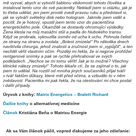
mě vyzval, abych si vytvořil šablonu vědomostí tohoto člověka a
instaloval tento vzor do své pacientky. Nekladl jsem si otázku, jak je
to třeba udělat, jen jsem prostě zvedl pravou ruku a představil si,
jak se vytváří světelný disk nebo hologram. Jakmile jsem viděl a
pocítil, že je hotový, vpustil jsem tento vzor do pacientčina
energetického pole. Okamžitě se dostavily ohromující výsledky.
Žena klesla na můj masážní stůl a padla do hlubokého transu.
Když se probrala, vykouzlila úsměv od ucha k uchu. Pohnula čelistí
ze strany na stranu a zvolala: „Bolest zmizela!“ Po několika dnech
navštívila chirurga, jehož znalosti a zručnost jsem si „vypůjčil“, a ten
nechtěl věřit vlastním očím. Později mi řekla, že si nejprve prohlížel
rentgenové snímky a pak se rychle přehraboval ve svých
podkladech. „Nechce se mi tomu věřit! Jak je to možné? Všechny
klinické nálezy zmizely!“ Tohoto lékaře ctí, že se zajímal o to, jak
jsem to udělal. Na rozdíl od mnoha jiných současníků přijal tváří
v tvář faktům důkazy, které měl před očima, a vzbudilo to v něm
zvědavost. Pacientka mi pak řekla, že na otestování mi chce poslat
i další případy.
Úryvok z knihy:
Matrix Energetics – Bralett Richard
Ďalšie knihy
o alternatívnej medicíne
Článok
Kristiána Beňa o Matrixu Energie
Ak sa Vám článok páčil, vopred ďakujeme za jeho zdieľanie: