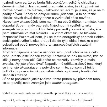
rozhodl jsem se, že se budu řídit scénářem velkého chlapíka v
červeném plášti. Jsem rovněž pragmatik a vím, že i když mě jiní
možná považují za blázna, v takovéto situaci mi je jasné, že je na to
pádný důvod. Tehdy se obvykle řídím „břichem“, a to se rázně
hlásilo, abych dával dobrý pozor a vyzkoušel něco nového.
Narovnaný ukazováček jsem namířil na obočí dítěte, na místo, kam
dopadal Supermanův paprsek. Najednou mi vystřelil z ruky
energetický proud, pronikl do lebky pacientky a osvětlil místo, kde
jsem intuitivně vnímal blokádu… a v tom okamžiku se blokáda
rozpustila! Pozoroval jsem, jak se tento energetický paprsek zlehka
dotkl spánkového laloku, proudil dál do týlní oblasti mozku a pak
pokračoval podél nervových drah zpracovávajících vizuální
informace.
Když tato tajemná energie ukončila svou pouť, otočila se a celou
cestu prošla ještě jednou zpátky. Zastavila se pak na místě, kde se
křižují nervy obou očí. Oči dítěte se rozzářily, zasvítily, a malá
zvolala: „Vy jste přece dva!“ Napadlo mě udělat zrakový test, který
se jmenuje
akomodace
, a potvrdilo se mi to, co jsem už tušil:
holčička poprvé v životě normálně viděla a příznaky trvalé oční
slabosti zmizely!
Ať se to poslouchá jakkoliv divně, tento příběh byl původem toho,
co se později stalo známým jako
matrix energetics.
Naše kultura odsunula ze svého zorného pole zážitky na prahu smrti a
mystické, nadsmyslové vjemy, takže „normální“ všeobecně přijímaná