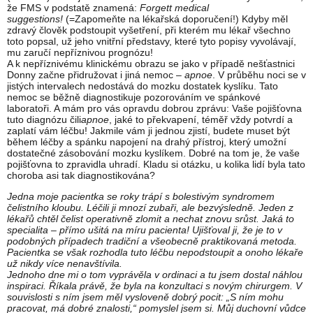
že FMS v podstatě znamená:
Forgett medical
suggestions!
(=Zapomeňte na lékařská doporučení!) Kdyby měl
zdravý člověk podstoupit vyšetření, při kterém mu lékař všechno
toto popsal, už jeho vnitřní představy, které tyto popisy vyvolávají,
mu zaručí nepříznivou prognózu!
A k nepříznivému klinickému obrazu se jako v případě nešťastnici
Donny začne přidružovat i jiná nemoc –
apnoe
. V průběhu noci se v
jistých intervalech nedostává do mozku dostatek kyslíku. Tato
nemoc se běžně diagnostikuje pozorováním ve spánkové
laboratoři. A mám pro vás opravdu dobrou zprávu: Vaše pojišťovna
tuto diagnózu čili
apnoe
, jaké to překvapení, téměř vždy potvrdí a
zaplatí vám léčbu! Jakmile vám ji jednou zjistí, budete muset být
během léčby a spánku napojení na drahý přístroj, který umožní
dostatečné zásobování mozku kyslíkem. Dobré na tom je, že vaše
pojišťovna to zpravidla uhradí. Kladu si otázku, u kolika lidí byla tato
choroba asi tak diagnostikována?
Jedna moje pacientka se roky trápí s bolestivým syndromem
čelistního kloubu. Léčili ji mnozí zubaři, ale bezvýsledně. Jeden z
lékařů chtěl čelist operativně zlomit a nechat znovu srůst. Jaká to
specialita – přímo ušitá na míru pacienta! Ujišťoval ji, že je to v
podobných případech tradiční a všeobecně praktikovaná metoda.
Pacientka se však rozhodla tuto léčbu nepodstoupit a onoho lékaře
už nikdy více nenavštívila.
Jednoho dne mi o tom vyprávěla v ordinaci a tu jsem dostal náhlou
inspiraci. Říkala právě, že byla na konzultaci s novým chirurgem. V
souvislosti s ním jsem měl vysloveně dobrý pocit: „S ním mohu
pracovat, má dobré znalosti,“ pomyslel jsem si. Můj duchovní vůdce