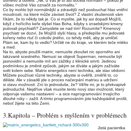
úsměvu a odvětil: „Ne, u Vás je to asi docela normální – pokud je
vůbec možné Vás označit za normalitu.“
Co by mohlo být normálnější a zdravější než poslouchat hlas vnitřní
moudrosti, na které může záviset život? Z vlastní zkušenosti vám
říkám, že to někdy tak je. Co si myslíte, jak by asi dopadl Mojžíš,
když z hořícího keře slyšel hlas Boha, kdyby s izraelskými kmeny
putovali psychiatři? Zamyslete se nad tím! Rozumíte? Kmenový
psychiatr se dozví, že Mojžíš slyší hlasy, a předepíše mu jedovaté
kořeny nebo rtuť či cokoliv jiného, co tehdy měli, aby je umlčel.
Ptám se, kam by to vedlo? Určitě ne do kraje, ve kterém teče mléko
a med.
Na to, abyste použili
matrix
, nemusíte zkoušet nic sporného ani
takzvaně scestného. Nemusí se objevit Superman, nemusíte být
jasnovidní a nemusíte mít ani zážitky z klinické smrti. Jedinou
podmínkou je změnit způsob, jakým se díváte a jakým zažíváte
svět kolem sebe. Matrix energetics není technika, ale stav vědomí.
Můžete používat různé techniky, abyste si ověřili, změřili to, co
děláte. Ale v zásadě jde o proces načerpání matrixu a udržení
si
stavu možnosti
. Zní to jednoduše, že? Věřte mi, je to překvapivě
jednoduché. Nejdříve však musíte tento nový
stav možnosti,
který
odporuje vašemu nastavení – a sice naprogramování trvajícího
dlouhé roky – zažít. A tímto programováním jste každopádně prošli,
neboť žijete na této Zemi.
3.Kapitola – Problém s myšlením v problémech
Jistá pacientka