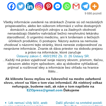
9 686 pozretí
Všetky informácie uvedené na stránkach Znanie sú od nezávislých
prispievateľov, alebo len súborom informácii z voľne dostupných
domácich a zahraničných zdrojov a za žiadnych okolností
nenavádzajú čitateľov nahrádzať bežnú nevyhnutnú lekársku
starostlivosť, či urgentnú medicínu, ani k tvrdeniam o liečivých
účinkoch produktov, či postupov. Názory autora sa nemusia
zhodovať s názormi tejto stránky, ktorá nenesie zodpovednosť za
nesprávne informácie. Znanie.sk dáva priestor na slobodu prejavu
a právo na informácie, ktoré zaručuje
Ústavný zákon č. 460/1992 Zb. čl. 26 Ústavy SR
.
...Každý má právo vyjadrovať svoje názory slovom, písmom, tlačou,
obrazom alebo iným spôsobom, ako aj slobodne vyhľadávať,
prijímať a rozširovať idey a informácie bez ohľadu na hranice
štátu...
Ak kliknete ľavou myšou na ľubovoľné na modro zafarbené
slovo, otvorí sa Vám o tom viac informácií. Ak niektorý odkaz
nefunguje, budeme radi, ak nám o tom napíšete na
EZOpress@gmail.com
Ďakujeme
Lék nemusí vždy léčit, aneb
Další přiznání na smrtelné posteli: