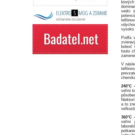
ktorých
dominan
vedci 
potenc
teflón
vdychov
vysoko 
Podľa 
zvierav
bolesť 
touto c
zamenen
V násle
teflóno
prevzat
chemikál
240°C –
veľmi t
pôsoben
Niektorí
a to zr
veľkost
360°C –
veľmi 
laborat
potkano