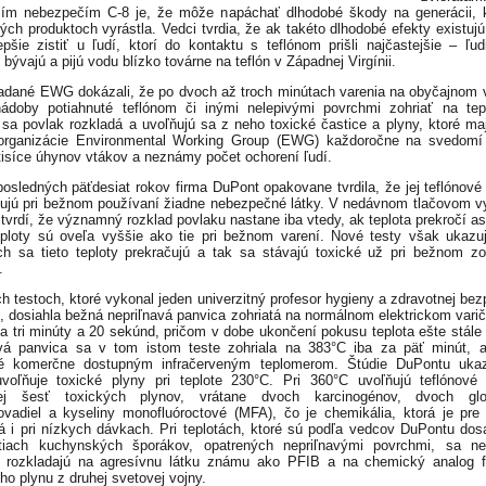
ím nebezpečím C-8 je, že môže napáchať dlhodobé škody na generácii, 
vých produktoch vyrástla. Vedci tvrdia, že ak takéto dlhodobé efekty existujú,
epšie zistiť u ľudí, ktorí do kontaktu s teflónom prišli najčastejšie – ľudi
 bývajú a pijú vodu blízko továrne na teflón v Západnej Virgínii.
adané EWG dokázali, že po dvoch až troch minútach varenia na obyčajnom v
doby potiahnuté teflónom či inými nelepivými povrchmi zohriať na tepl
 sa povlak rozkladá a uvoľňujú sa z neho toxické častice a plyny, ktoré ma
 organizácie Environmental Working Group (EWG) každoročne na svedomí 
isíce úhynov vtákov a neznámy počet ochorení ľudí.
osledných päťdesiat rokov firma DuPont opakovane tvrdila, že jej teflónové
ujú pri bežnom používaní žiadne nebezpečné látky. V nedávnom tlačovom v
tvrdí, že významný rozklad povlaku nastane iba vtedy, ak teplota prekročí as
eploty sú oveľa vyššie ako tie pri bežnom varení. Nové testy však ukazu
h sa tieto teploty prekračujú a tak sa stávajú toxické už pri bežnom zo
.
h testoch, ktoré vykonal jeden univerzitný profesor hygieny a zdravotnej bez
n, dosiahla bežná nepriľnavá panvica zohriatá na normálnom elektrickom variči
a tri minúty a 20 sekúnd, pričom v dobe ukončení pokusu teplota ešte stále 
vá panvica sa v tom istom teste zohriala na 383°C iba za päť minút, 
é komerčne dostupným infračerveným teplomerom. Štúdie DuPontu ukaz
uvoľňuje toxické plyny pri teplote 230°C. Pri 360°C uvoľňujú teflónové
ej šesť toxických plynov, vrátane dvoch karcinogénov, dvoch glo
ovadiel a kyseliny monofluóroctové (MFA), čo je chemikália, ktorá je pre
á i pri nízkych dávkach. Pri teplotách, ktoré sú podľa vedcov DuPontu do
tiach kuchynských šporákov, opatrených nepriľnavými povrchmi, sa nep
y rozkladajú na agresívnu látku známu ako PFIB a na chemický analog f
ho plynu z druhej svetovej vojny.