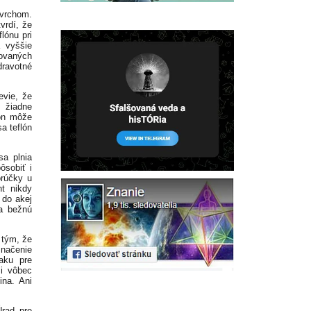
ovrchom.
vrdí, že
flónu pri
a vyššie
bovaných
dravotné
evie, že
 žiadne
lón môže
a teflón
sa plnia
ôsobiť i
orúčky u
nt nikdy
 do akej
a bežnú
 tým, že
načenie
aku pre
mi vôbec
ina. Ani
Úrad pre