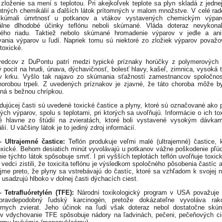
 zloženie sa mení s teplotou. Pri akejkoľvek teplote sa plyn skladá z jednej
tných chemikálií a ďalších látok prítomných v malom množstve. V celé rad
skúmali úmrtnosť u potkanov a vtákov vystavených chemickým výpar
iálne dlhodobé účinky teflónu neboli skúmané. Vláda doteraz nevykonal
ového riadu. Taktiež nebolo skúmané hromadenie výparov v jedle a ani
ania výparov u ľudí. Napriek tomu sú niektoré zo zložiek výparov považ
toxické.
vedcov z DuPontu patrí medzi typické príznaky horúčky z polymerových 
ý pocit na hrudi, únava, dýchavičnosť, bolesť hlavy, kašeľ, zimnica, vysoká t
v krku. Vyšlo tak najavo zo skúmania sťažností zamestnancov spoločnost
horobou trpeli. Z uvedených príznakov je zjavné, že táto choroba môže b
á s bežnou chrípkou.
dujúcej časti sú uvedené toxické častice a plyny, ktoré sú označované ako 
vých výparov, spolu s teplotami, pri ktorých sa uvoľňujú. Informácie o ich tox
é hlavne zo štúdií na zvieratách, ktoré boli vystavené vysokým dávka
ií. U väčšiny látok je to jediný zdroj informácií.
 Ultrajemné častice:
Teflón produkuje veľmi malé (ultrajemné) častice, 
oxické. Behom desiatich minút vyvolávajú u potkanov vážne poškodenie pľúc
ie týchto látok spôsobuje smrť. I pri vyšších teplotách teflón uvoľňuje toxick
 vedci zistili, že toxicita teflónu je výsledkom spoločného pôsobenia častíc 
ejme preto, že plyny sa vstrebávajú do častíc, ktoré sa vzhľadom k svojej n
i usadzujú hlboko v dolnej časti dýchacích ciest.
 Tetrafluóretylén (TFE):
Národní toxikologický program v USA považuje
pravdepodobný ľudský karcinogén, pretože dokázateľne vyvoláva rak
órnych zvierat. Jeho účinok na ľudí však doteraz nebol dostatočne sk
v vdychovanie TFE spôsobuje nádory na ľadvinách, pečeni, pečeňových c