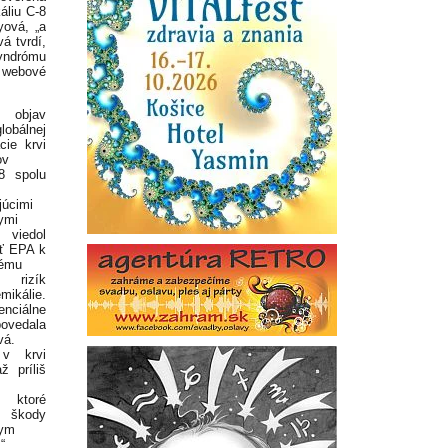
áliu C-8
yová, „a
á tvrdí,
syndrómu
a webové
ý objav
obálnej
cie krvi
ov
8 spolu
júcimi
ymi
 viedol
ť EPA k
nému
 rizík
mikálie.
enciálne
povedala
vá.
 v krvi
ž príliš
, ktoré
ú škody
nym
“