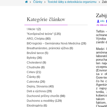
Články
Toxické látky a detoxikácia organizmu
Zab
Zabij
Kategórie článkov
info
Ak klikne
! Akcie !
(2)
Teflón 
"Konšpiračné teórie"
(135)
ochrane
Výroba 
ARO, Chrípka
(80)
zarobí d
BIO-logická – Germánska Nová Medicína
(28)
Breathariánstvo, pránická výživa
(6)
Medzi l
amónna 
Brušné tance
(5)
laborat
Bylinky
(36)
porucha
Cholesterol
(9)
ten naj
vicepre
Chudnutie
(8)
(Enviro
Cirkev
(21)
sa v o
Články
(6)
Gore-te
čo ho c
Cukrovka
(26)
Agentúr
Dejiny, Slovania
(40)
z najvy
Deti a výchova
(29)
tvrdia,
koberco
Duchovné príčiny chorôb
(98)
takom 
Duchovno a modlitby
(129)
faktom
Ekodrogéria
(6)
Chowdr