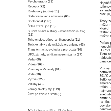
Psychoterapia
(33)
Najväčš
Recepty
(72)
teflóno
sa najl
Rozhovory (audio)
(51)
pracujú,
Sfalšovaná veda a história
(66)
Testy z
Spoločnosť
(140)
môžu ná
Štítna žľaza, jód
(13)
ktorých
Surová strava a šťavy – vitariánstvo (RAW)
testov
(62)
možno t
Tehotenstvo, pôrod, antikoncepcia
(21)
Počas p
Toxické látky a detoxikácia organizmu
(43)
neuvoľň
Transformácia, evolúcia a proroctvá
(86)
DuPont 
Tieto t
UFO, záhady, sci-fi, mimozemšťania
(37)
nádobác
Veda
(68)
panvice
Videá
(362)
V novýc
Vitamíny a Minerály
(61)
potravi
Voda
(30)
391°C z
Výživa
(227)
Teflóno
zmeran
Vzťahy
(45)
teflón 
Zdravý životný štýl
(119)
najmen
Život po živote a smrti
(5)
znečisť
smrteľn
na čas
povlak
Najčitanejšie články
nervové