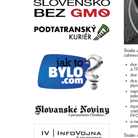
Štúdie 
zahriev
dve 
a TF
dve 
dva 
plyn
najm
jede
pros
štyr
zneč
PFOA
a na
pri
Štúdie 