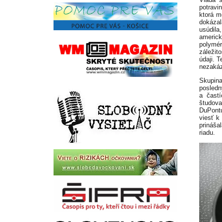
potravin
ktorá m
dokáza
usúdila
americk
polymé
záležit
údaji. 
nezakáz
Skupina
posledn
a častí
študova
DuPontu
viesť k
prináša
riadu.