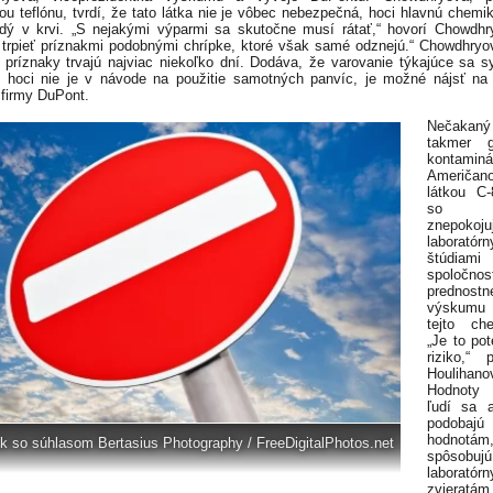
ou teflónu, tvrdí, že tato látka nie je vôbec nebezpečná, hoci hlavnú chemik
ý v krvi. „S nejakými výparmi sa skutočne musí rátať,“ hovorí Chowdhr
trpieť príznakmi podobnými chrípke, ktoré však samé odznejú.“ Chowdhryov
o príznaky trvajú najviac niekoľko dní. Dodáva, že varovanie týkajúce sa 
, hoci nie je v návode na použitie samotných panvíc, je možné nájsť n
 firmy DuPont.
Nečakan
takmer gl
kontaminá
Američan
látkou C-
so
znepokoju
laboratórn
štúdiami
spoločnos
prednost
výskumu
tejto che
„Je to pot
riziko,“ 
Houlihano
Hodnoty
ľudí sa a
podobajú
hodnotám
k so súhlasom Bertasius Photography / FreeDigitalPhotos.net
spôsobuj
laboratór
zvieratám.