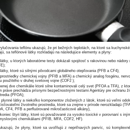
vylučovania teflónu ukazujú, že pri bežných teplotách, na ktoré sa kuchynské
ajú, sa teflónové látky rozkladajú na následujúce elementy a plyny:
látky, u ktorých laboratórne testy dokázali spojitosť s rakovinou nebo nádor
E);
látky, ktoré sú silnými pôvodcami globálneho otepľovania (PFB a CF4);
prostriedky chemickej vojny (PFIB a MFA) a chemický analog fosgénu, nerv
u použitého v druhej svetovej vojne (COF2 );
enej dve chemikálie ktoré silne kontaminovali celý svet (PFOA a TFA), z kto
n práve prechádza prísnymi bezpečnostnými testami Agentúry pre ochranu ž
tredia (PFOA);
i plynné látky a niekoľko komponentov zložených z látok, ktoré sú veľmi odo
isťovateľmi životného prostredia, ktoré sa zrejme v prírode nerozkladajú (TF
, CF4, PFB a perfluórované mikročasticové alkány),
koniec štyri látky, ktoré sú považované za vysoko toxické v porovnaní s iný
emyslovými chemikáliami (PFIB, MFA, COF2, HF).
ukazujú, že plyny, ktoré sa uvoľňujú z nepriľnavých panvíc, sú komplexn