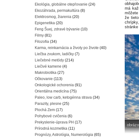
obhajob
Ekológia, globálne otepľovanie
(24)
má každ
Ekozáhrada, permakultúra
(8)
môžete 
Elektrosmog, žiarenia
(20)
že tiet
chrípky
Epigenetika
(20)
stránke
Feng Šuej, zdravé bývanie
(10)
Filmy
(81)
Filozofia
(34)
Karma, reinkarnácia a životy po živote
(40)
Liečba zvukom, ladičky
(7)
Liečebné metódy
(214)
Liečivé kamene
(4)
Makrobiotika
(27)
Očkovanie
(113)
Onkologické ochorenia
(91)
Orientálna medicína
(75)
Paleo, low carb, ketogénna strava
(34)
Parazity, plesne
(25)
Plochá Zem
(17)
Pohybové cvičenia
(6)
Prekyslenie-úprava PH
(17)
obrázo
Prírodná kozmetika
(11)
Prognózy, Astrológia, Numerológia
(65)