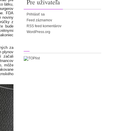
Pre uživateľa
ko látku,
burgerov
ne. FDA
Prihlásiť sa
é noviny
Feed záznamov
orúčky z
že bude
RSS feed komentárov
krétnymi
WordPress.org
nakoniec
yných za
h plynov
í začali
stnancov
lo, môže
pakovane
hynského