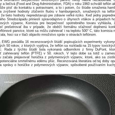
y a liečivá (Food and Drug Administration, FDA) v roku 1960 schválil teflón a
ôže písť do kontaktu s potravinami, a to i potom, čo štúdie smaženia ham
la zvýšené hodnoty zlúčenín fluóru v hamburgeroch, smažených na tefló
, že tieto hodnoty nepredstavujú pre zdravie veľké riziko. Keď jedny popredn
ého Stredozápadu priniesli spravodajstvo o úhynoch vtákov a prípadoch h
rových výparov, Komisia pre bezpečnosť spotrebného tovaru vyhlásila, 
osť prešetrovať iba v prípade, že obdrží formálnu sťažnosť doplnenú kon
Teflónové panvice, ktoré sa môžu zahrievať i na teplotu 500° C, táto komisia 
ala, hoci sa v tlači objavilo množstvo správ o otravách teflónom.
 EWG posúdila 16 recenzovaných štúdií popisujúcich experimenty vykon
ých 50 rokov, z ktorých vyplýva, že teflón sa rozkladá na 15 typov toxickýc
c. Rada z týchto štúdií bola vykonaná odborníkmi z firmy DuPont, ktor
ť zahrievaný teflón (PTFE) v 50. rokoch. V tejto dobe sa totiž u zame
 začala prejavovať horúčka z polymerových výparov, ktoré, ako sa zisti
 potenciálne smrteľnému edému pľúc. Recenzovaná literatúra od tej doby o
la správy o horúčke z polymerových výparov, spôsobené používaním kuc