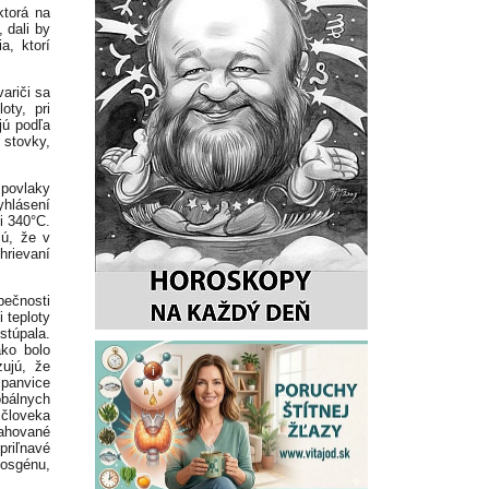
ktorá na
 dali by
a, ktorí
ariči sa
oty, pri
jú podľa
stovky,
 povlaky
yhlásení
i 340°C.
jú, že v
hrievaní
pečnosti
 teploty
stúpala.
ako bolo
ujú, že
 panvice
bálnych
 človeka
sahované
riľnavé
osgénu,