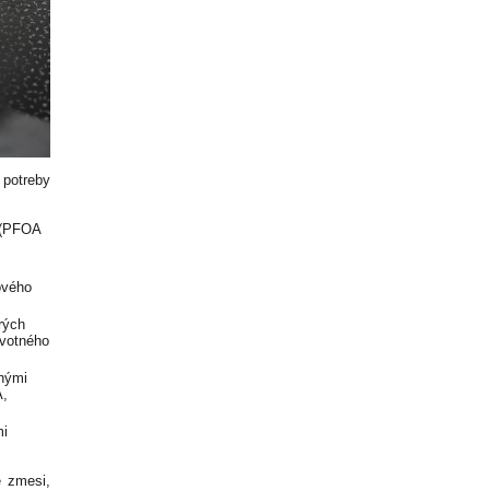
 potreby
y (PFOA
ového
rých
ivotného
lnými
A,
mi
é zmesi,