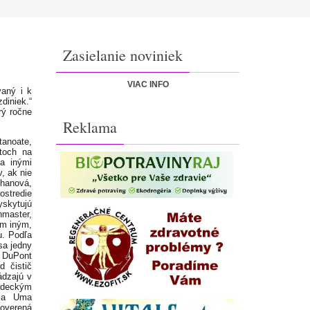
Zasielanie noviniek
VIAC INFO
vaný i k
diniek.“
rý ročne
Reklama
tanoate,
stoch na
 a inými
, ak nie
ihanová,
ostredie
yskytujú
master,
ím iným,
u. Podľa
sa jedny
y DuPont
d čistič
ádzajú v
edeckým
ila Uma
overená