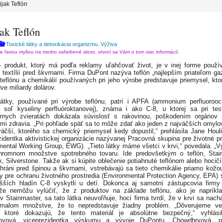
ijak Teflón
ak Teflón
Toxické látky a detoxikácia organizmu
Výživa
,
te ľavou myšou na modro zafarbené slovo, otvorí sa Vám o tom viac informácií.
– produkt, ktorý má podľa reklamy uľahčovať život, je v inej forme použí
 textílií pred škvrnami. Firma DuPont nazýva teflón „najlepším priateľom gaz
teflónu a chemikálií používaných pri jeho výrobe predstavuje priemysel, kto
ve miliardy dolárov.
átky, používané pri výrobe teflónu, patrí i APFA (ammonium perfluorooc
soľ kyseliny perfluóroktanovej), známa i ako C-8, u ktorej sa pri te
órnych zvieratách dokázala súvislosť s rakovinou, poškodením orgánov
mi zdravia. „Pri pohľade späť sa to môže zdať ako jeden z najväčších omylov
väčší, ktorého sa chemický priemysel kedy dopustil,“ prehlásila Jane Houl
zidentka aktivistickej organizácie nazývanej Pracovná skupina pre životné pr
mental Working Group, EWG). „Tieto látky máme všetci v krvi,“ povedala. „V
hromnom množstve spotrebného tovaru. Ide predovšetkým o teflón, Stain
x, Silverstone. Takže ak si kúpite oblečenie potiahnuté teflónom alebo hocič
hráni pred špinou a škvrnami, vstrebávajú sa tieto chemikálie priamo kožo
y pre ochranu životného prostredia (Environmental Protection Agency, EPA) 
šších hladín C-8 vyskytli u detí. Dokonca aj samotní zástupcovia firm
 že nemôžu vylúčiť, že z produktov na základe teflónu, ako je napríkla
v Stainmaster, sa tato látka neuvoľňuje, hoci firma tvrdí, že v krvi sa nach
malom množstve, že to nepredstavuje žiadny problém. „Dôverujeme v
, ktoré dokazujú, že tento materiál je absolútne bezpečný,“ vyhlás
hyová, viceprezidentka výskumu a vývoje DuPontu. Chowdhryová, p