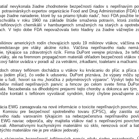
atiaľ nevykonala žiadne zhodnotenie bezpečnosti riadov s nepriľnavým p
 potravinárskych expertov organizácie Food and Drug Administration (FDA) t
uje žiadne nariadenie, ktoré by sa priamo týkalo riadu“, hoci FDA použitie te
schválila v roku 1960 na základe štúdie smaženia potravín, ktorá zistil
 teflónových chemikálií v hamburgeroch smažených na starých a opotre
ach. V tejto dobe FDA nepovažovala tieto hladiny za žiadne vážnejšie z
iliónov amerických rodín chovajúcich spolu 19 miliónov vtákov, väčšina n
 predstavuje pre vtáky akútne riziko. Väčšina nepriľnavého riadu nemá
ie, týkajúce sa zdravotných rizík. Firma DuPont verejne priznáva, že tef
 vtáky, ale na firemnom propagačnom materiáli ohľadom bezpečnosti vtákov s
ikový faktor uvádza v poradí až za vetrákmi, zrkadlami, toaletami a mačkami.
doch otravy teflónom dochádza u vtákov ku krvácaniu do pľúc a pľúca 
ou (edém pľúc), čo vedie k uduseniu. DuPont priznáva, že výpary môžu sp
ie u ľudí, hovorí sa mu „horúčka z polymérových výparov“. Výskyt tejto h
teľov miliard nepriľnavých panvíc a hrncov po celom svete firma DuPo
la. Nezaoberala sa dlhodobými prejavmi tejto choroby a dokonca ani tým,
môže kontakt s teflónom vyvolávať syndróm, ktorý chybne považujeme z
.
ácia EWG zareagovala na nové informácie o toxicite nepriľnavých povrchov,
a Komisiu pre bezpečnosť spotrebného tovaru (CPSC), aby zaistila oz
navého riadu varovaním týkajúcim sa nebezpečenstva nepriľnavého povl
 EWG naviac odporúča, aby majitelia vtákov riad s nepriľnavými povrch
vali. Alternatívnymi kuchynskými materiálmi sú sklo, nerezová oceľ a liat
týchto materiálov nie je pre vtákov jedovatý.
a skúmaním bezpečností teflónových panvíc nikdy riadne nezaoberala. 