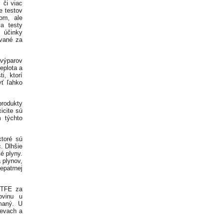
 či viac
e testov
om, ale
a testy
 účinky
ované za
výparov
eplota a
i, ktorí
yť ľahko
produkty
icite sú
m týchto
ktoré sú
. Dlhšie
é plyny.
a plynov,
epatrnej
 TFE za
ovinu u
úmaný. U
ievach a