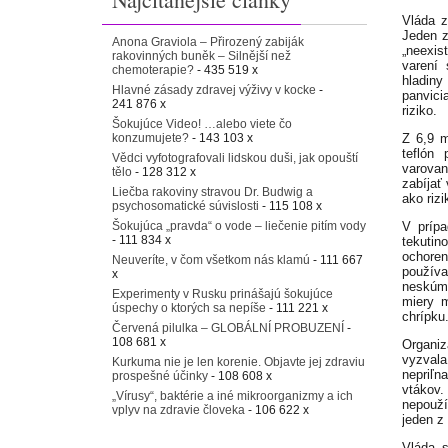
Vláda z
Jeden z
Anona Graviola – Přirozený zabiják
„neexist
rakovinných buněk – Silnější než
varení 
chemoterapie?
- 435 519 x
hladiny
Hlavné zásady zdravej výživy v kocke
-
panvici
241 876 x
riziko.
Šokujúce Video! …alebo viete čo
konzumujete?
- 143 103 x
Z 6,9 m
teflón
Vědci vyfotografovali lidskou duši, jak opouští
varovan
tělo
- 128 312 x
zabíjať
Liečba rakoviny stravou Dr. Budwig a
ako riz
psychosomatické súvislosti
- 115 108 x
Šokujúca „pravda“ o vode – liečenie pitím vody
V prípa
- 111 834 x
tekutin
ochoren
Neuveríte, v čom všetkom nás klamú
- 111 667
používa
x
neskúma
Experimenty v Rusku prinášajú šokujúce
miery 
úspechy o ktorých sa nepíše
- 111 221 x
chrípku
Červená pilulka – GLOBÁLNÍ PROBUZENÍ
-
108 681 x
Organiz
vyzval
Kurkuma nie je len korenie. Objavte jej zdraviu
nepriľ
prospešné účinky
- 108 608 x
vtákov.
„Vírusy“, baktérie a iné mikroorganizmy a ich
nepouží
vplyv na zdravie človeka
- 106 622 x
jeden z 
Vláda s