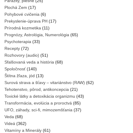
Parazity, plesne
(25)
Plochá Zem
(17)
Pohybové cvičenia
(6)
Prekyslenie-úprava PH
(17)
Prírodná kozmetika
(11)
Prognózy, Astrológia, Numerológia
(65)
Psychoterapia
(33)
Recepty
(72)
Rozhovory (audio)
(51)
Sfalšovaná veda a história
(68)
Spoločnosť
(140)
Štítna žľaza, jód
(13)
Surová strava a šťavy – vitariánstvo (RAW)
(62)
Tehotenstvo, pôrod, antikoncepcia
(21)
Toxické látky a detoxikácia organizmu
(43)
Transformácia, evolúcia a proroctvá
(85)
UFO, záhady, sci-fi, mimozemšťania
(37)
Veda
(68)
Videá
(362)
Vitamíny a Minerály
(61)