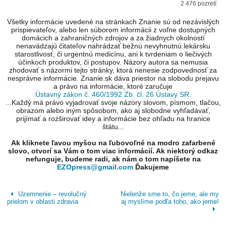
2 476 pozretí
Všetky informácie uvedené na stránkach Znanie sú od nezávislých
prispievateľov, alebo len súborom informácii z voľne dostupných
domácich a zahraničných zdrojov a za žiadnych okolností
nenavádzajú čitateľov nahrádzať bežnú nevyhnutnú lekársku
starostlivosť, či urgentnú medicínu, ani k tvrdeniam o liečivých
účinkoch produktov, či postupov. Názory autora sa nemusia
zhodovať s názormi tejto stránky, ktorá nenesie zodpovednosť za
nesprávne informácie. Znanie.sk dáva priestor na slobodu prejavu
a právo na informácie, ktoré zaručuje
Ústavný zákon č. 460/1992 Zb. čl. 26 Ústavy SR
.
...Každý má právo vyjadrovať svoje názory slovom, písmom, tlačou,
obrazom alebo iným spôsobom, ako aj slobodne vyhľadávať,
prijímať a rozširovať idey a informácie bez ohľadu na hranice
štátu...
Ak kliknete ľavou myšou na ľubovoľné na modro zafarbené
slovo, otvorí sa Vám o tom viac informácií. Ak niektorý odkaz
nefunguje, budeme radi, ak nám o tom napíšete na
EZOpress@gmail.com
Ďakujeme
Uzemnenie – revolučný
Nielenže sme to, čo jeme, ale my
prielom v oblasti zdravia
aj myslíme podľa toho, ako jeme!