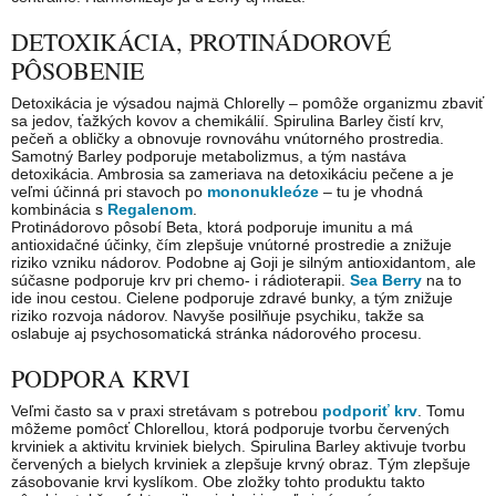
DETOXIKÁCIA, PROTINÁDOROVÉ
PÔSOBENIE
Detoxikácia je výsadou najmä Chlorelly – pomôže organizmu zbaviť
sa jedov, ťažkých kovov a chemikálií. Spirulina Barley čistí krv,
pečeň a obličky a obnovuje rovnováhu vnútorného prostredia.
Samotný Barley podporuje metabolizmus, a tým nastáva
detoxikácia. Ambrosia sa zameriava na detoxikáciu pečene a je
veľmi účinná pri stavoch po
mononukleóze
– tu je vhodná
kombinácia s
Regalenom
.
Protinádorovo pôsobí Beta, ktorá podporuje imunitu a má
antioxidačné účinky, čím zlepšuje vnútorné prostredie a znižuje
riziko vzniku nádorov. Podobne aj Goji je silným antioxidantom, ale
súčasne podporuje krv pri chemo- i rádioterapii.
Sea Berry
na to
ide inou cestou. Cielene podporuje zdravé bunky, a tým znižuje
riziko rozvoja nádorov. Navyše posilňuje psychiku, takže sa
oslabuje aj psychosomatická stránka nádorového procesu.
PODPORA KRVI
Veľmi často sa v praxi stretávam s potrebou
podporiť krv
. Tomu
môžeme pomôcť Chlorellou, ktorá podporuje tvorbu červených
krviniek a aktivitu krviniek bielych. Spirulina Barley aktivuje tvorbu
červených a bielych krviniek a zlepšuje krvný obraz. Tým zlepšuje
zásobovanie krvi kyslíkom. Obe zložky tohto produktu takto