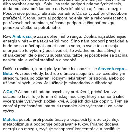
dlho vyrábať energiu. Spirulina teda podporí priamo fyzické telo,
dodá mu stavebné kamene na fyzickú aktivitu aj činnosť mozgu.
Pôsobí síce pomaly, ale zato poriadne. Dá sa využiť pri dlhodobom
preťažení. K tomu patrí aj podpora hojenia rán a rekonvalescencia
po rôznych ochoreniach, súčasne podporuje činnosť mozgu –
ponukou všetkého potrebného.
Raw
Ambrosia
je zasa úplne iného rangu. Dopĺňa najzákladnejšiu
energiu v nás – má takú veľkú moc. Silno nám podporí prazáklad a
budeme sa môcť opäť oprieť sami o seba, o svoje telo a svoju
energiu. Je to výborný pocit vedieť, že zvládneme dosť. Svojím
charakterom ide o jinovú substanciu, takže jej pôsobenie sa začína
neskôr, ale je veľmi stabilné a dlhodobé.
Ďalšou rastlinou, ktorej plody máme k dispozícii, je
červená repa –
Beta
. Povzbudí vtedy, keď ide o únavu spojenú s tzv. oxidatívnym
stresom, teda po ožiarení rôznymi lekárskymi prístrojmi, alebo po
užívaní silných liekov. Jej účinok je mimoriadny a dlhodobý.
A
Goji
? Ak sme dlhodobo psychicky preťažení, prichádza tzv.
oslabenie krvi. To je termín čínskej medicíny, ktorý znamená silné
vyčerpanie výživných zložiek krvi. A Goji ich dokáže doplniť. Tým sa
zabráni predčasnému starnutiu rovnako ako vyčerpaniu zo slabej
výživy.
Matcha
pôsobí proti pocitu únavy a ospalosti tým, že zrýchľuje
metabolizmus a podporuje odbúravanie tukov. Priamo dodáva
energiu do mozgu, zvyšuje schopnosť koncentrácie a posilňuje