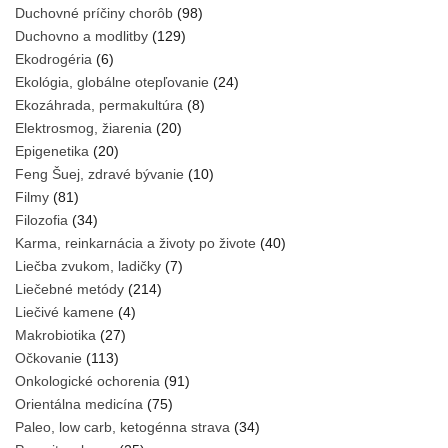
Duchovné príčiny chorôb
(98)
Duchovno a modlitby
(129)
Ekodrogéria
(6)
Ekológia, globálne otepľovanie
(24)
Ekozáhrada, permakultúra
(8)
Elektrosmog, žiarenia
(20)
Epigenetika
(20)
Feng Šuej, zdravé bývanie
(10)
Filmy
(81)
Filozofia
(34)
Karma, reinkarnácia a životy po živote
(40)
Liečba zvukom, ladičky
(7)
Liečebné metódy
(214)
Liečivé kamene
(4)
Makrobiotika
(27)
Očkovanie
(113)
Onkologické ochorenia
(91)
Orientálna medicína
(75)
Paleo, low carb, ketogénna strava
(34)