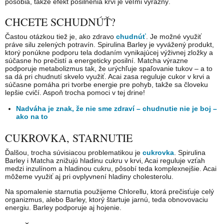
pôsobia, takže efekt posilnenia krvi je veľmi výrazný.
CHCETE SCHUDNÚŤ?
Častou otázkou tiež je, ako zdravo
chudnúť
. Je možné využiť
práve silu zelených potravín. Spirulina Barley je vyvážený produkt,
ktorý ponúkne podporu tela dodaním vynikajúcej výživnej zložky a
súčasne ho prečistí a energeticky posilní. Matcha výrazne
podporuje metabolizmus tak, že urýchľuje spaľovanie tukov – a to
sa dá pri chudnutí skvelo využiť. Acai zasa reguluje cukor v krvi a
súčasne pomáha pri tvorbe energie pre pohyb, takže sa človeku
lepšie cvičí. Aspoň trocha pomoci v tej drine!
Nadváha je znak, že nie sme zdraví – chudnutie nie je boj –
ako na to
CUKROVKA, STARNUTIE
Ďalšou, trocha súvisiacou problematikou je
cukrovka
. Spirulina
Barley i Matcha znižujú hladinu cukru v krvi, Acai reguluje vzťah
medzi inzulínom a hladinou cukru, pôsobí teda komplexnejšie. Acai
môžeme využiť aj pri ovplyvnení hladiny cholesterolu.
Na spomalenie starnutia použijeme Chlorellu, ktorá prečisťuje celý
organizmus, alebo Barley, ktorý štartuje jarnú, teda obnovovaciu
energiu. Barley podporuje aj hojenie.