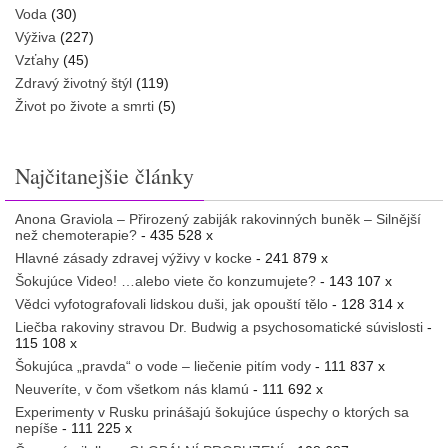
Voda
(30)
Výživa
(227)
Vzťahy
(45)
Zdravý životný štýl
(119)
Život po živote a smrti
(5)
Najčitanejšie články
Anona Graviola – Přirozený zabiják rakovinných buněk – Silnější
než chemoterapie?
- 435 528 x
Hlavné zásady zdravej výživy v kocke
- 241 879 x
Šokujúce Video! …alebo viete čo konzumujete?
- 143 107 x
Vědci vyfotografovali lidskou duši, jak opouští tělo
- 128 314 x
Liečba rakoviny stravou Dr. Budwig a psychosomatické súvislosti
-
115 108 x
Šokujúca „pravda“ o vode – liečenie pitím vody
- 111 837 x
Neuveríte, v čom všetkom nás klamú
- 111 692 x
Experimenty v Rusku prinášajú šokujúce úspechy o ktorých sa
nepíše
- 111 225 x