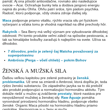
pamäť. Aj ona pôsobí antioxidačne, rovnako ako nasledujúce
ovocie – Acai. Ochraňuje bunky tela a dodáva jangovú energiu
najmä do prvku Ohňa. Ohňu patrí srdce, tým pádom psychika.
Radosť, ktorú podporuje, vždy otvára zdroje ďalšej sily.
Maca
podporuje priamo vitalitu, rýchlo vracia silu pri fyzickom
vyčerpaní a vďaka tomu je vhodná napríklad na dlhé prechody hôr.
Rakytník
– Sea Berry má veľký význam pre vybudovanie dlhodobej
odolnosti. Pri tomto produkte veľmi záleží na spôsobe pestovania, a
tak sa himalájske bobuľky zaraďujú k najlepším na svete. Užíva sa
dlhodobo.
7 dôvodov, prečo je zelený čaj Matcha považovaný za
superpotravinu
Ambrósia (Perga – včelí chlieb) – pokrm Bohov
ŽENSKÁ A MUŽSKÁ SILA
Ďalšou veľkou kapitolou pre zelené potraviny je
ženská
problematika
. Už sme sa zmienili o Ambrosii, ktorá dopĺňa jin, teda
rýdzo ženskú substanciu. Do západného jazyka sa to dá preložiť
ako produkt podporujúci a normalizujúci hormonálnu aktivitu. Tým
dokáže riešiť u mužov aj zväčšenie
prostaty
, ktoré nastáva pre
nevyváženosť mužskej a ženskej sily.
Raw Aguaje
pomáha
vyrovnávať prirodzenú hormonálnu hladinu, podporuje všetko
ženské. Organic Maca pôsobí na hormonálnu hladinu priamo
centrálne. Harmonizuje ju u ženy aj muža.