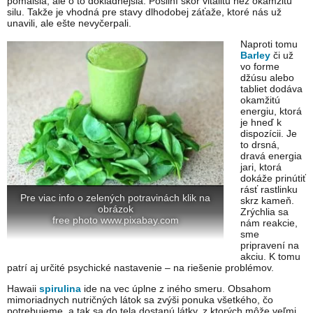
pomalšia, ale o to dôkladnejšia. Posilní skôr vitalitu než okamžitú
silu. Takže je vhodná pre stavy dlhodobej záťaže, ktoré nás už
unavili, ale ešte nevyčerpali.
Naproti tomu
Barley
či už
vo forme
džúsu alebo
tabliet dodáva
okamžitú
energiu, ktorá
je hneď k
dispozícii. Je
to drsná,
dravá energia
jari, ktorá
dokáže prinútiť
rásť rastlinku
Pre viac info o zelených potravinách klik na
skrz kameň.
obrázok
Zrýchlia sa
free photo www.pixabay.com
nám reakcie,
sme
pripravení na
akciu. K tomu
patrí aj určité psychické nastavenie – na riešenie problémov.
Hawaii
spirulina
ide na vec úplne z iného smeru. Obsahom
mimoriadnych nutričných látok sa zvýši ponuka všetkého, čo
potrebujeme, a tak sa do tela dostanú látky, z ktorých môže veľmi