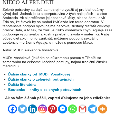
NIEČO AJ PRE DETI
Zelené potraviny sa dajú samozrejme využiť aj pre blahodárny
vývoj detí. Jednak je tu superpotravina z tých najlepších – a síce
Ambrosia. Ak si prečítame jej obsahové látky, niet sa čomu diviť.
Zdá sa, že človek by sa mohol živiť azda len touto dobrotou. V
tehotenstve podporí vývoj najmä nervovej sústavy dieťaťa cviklový
prášok Beta, a to tak, že znižuje riziko vrodených chýb. Aguaje zasa
podporuje vývoj svalov a kostí v priebehu života v maternici. A aby
vôbec dieťatko mohlo vzniknúť, môžeme podporiť sexuálnu
apetenciu – u žien s Aguaje, u mužov s pomocou Maca.
Autor: MUDr. Alexandra Vosátková
MUDr. Vosátková (lekárka so súkromnou praxou v Třebíči so
zameraním na celostné liečebné postupy, najmä tradičnú čínsku
medicínu)
Ďalšie články od MUDr. Vosátkovej
Ďalšie články o zelených potravinách
Ďalšia literatúra
Boutenko – knihy o zelených potravinách
Ak sa Vám článok páčil, vopred ďakujeme za jeho zdieľanie: