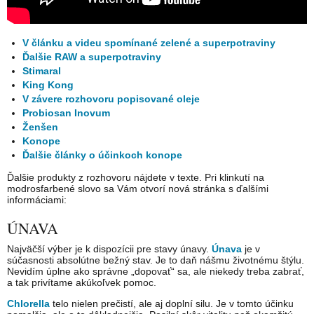
V článku a videu spomínané zelené a superpotraviny
Ďalšie RAW a superpotraviny
Stimaral
King Kong
V závere rozhovoru popisované oleje
Probiosan Inovum
Ženšen
Konope
Ďalšie články o účinkoch konope
Ďalšie produkty z rozhovoru nájdete v texte. Pri klinkutí na
modrosfarbené slovo sa Vám otvorí nová stránka s ďalšími
informáciami:
ÚNAVA
Najväčší výber je k dispozícii pre stavy únavy.
Únava
je v
súčasnosti absolútne bežný stav. Je to daň nášmu životnému štýlu.
Nevidím úplne ako správne „dopovať“ sa, ale niekedy treba zabrať,
a tak privítame akúkoľvek pomoc.
Chlorella
telo nielen prečistí, ale aj doplní silu. Je v tomto účinku