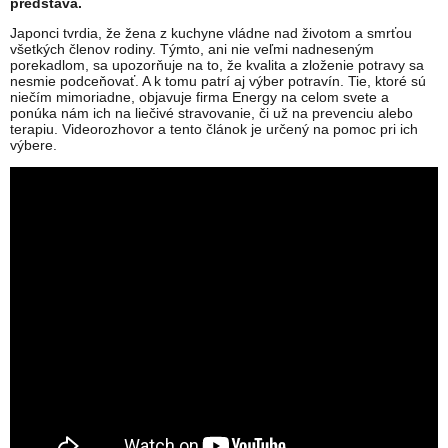
predstava.
Japonci tvrdia, že žena z kuchyne vládne nad životom a smrťou
všetkých členov rodiny. Týmto, ani nie veľmi nadneseným
porekadlom, sa upozorňuje na to, že kvalita a zloženie potravy sa
nesmie podceňovať. A k tomu patrí aj výber potravín. Tie, ktoré sú
niečím mimoriadne, objavuje firma Energy na celom svete a
ponúka nám ich na liečivé stravovanie, či už na prevenciu alebo
terapiu. Videorozhovor a tento článok je určený na pomoc pri ich
výbere.