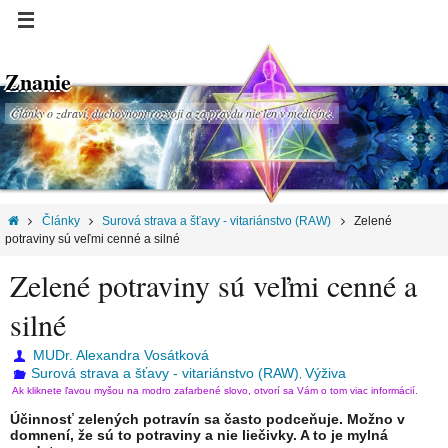
Znanie
Články o zdraví, duchovnom rozvoji a za pravdu nie len v medicíne.
Články
Surová strava a šťavy - vitariánstvo (RAW)
Zelené
potraviny sú veľmi cenné a silné
Zelené potraviny sú veľmi cenné a
silné
MUDr. Alexandra Vosátková
Surová strava a šťavy - vitariánstvo (RAW)
Výživa
,
Ak kliknete ľavou myšou na modro zafarbené slovo, otvorí sa Vám o tom viac informácií.
Účinnosť zelených potravín sa často podceňuje. Možno v
domnení, že sú to potraviny a nie liečivky. A to je mylná