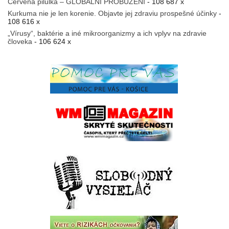
Červená pilulka – GLOBÁLNÍ PROBUZENÍ
- 108 687 x
Kurkuma nie je len korenie. Objavte jej zdraviu prospešné účinky
-
108 616 x
„Vírusy“, baktérie a iné mikroorganizmy a ich vplyv na zdravie
človeka
- 106 624 x