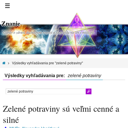
Znanie
Články o zdraví, duchovnom rozvoji a za pravdu nie len v medicíne.
Výsledky vyhľadávania pre "zelené potraviny"
Výsledky vyhľadávania pre:
zelené potraviny
Zelené potraviny sú veľmi cenné a
silné