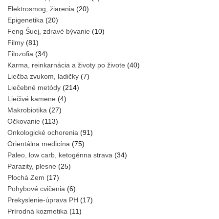
Elektrosmog, žiarenia
(20)
Epigenetika
(20)
Feng Šuej, zdravé bývanie
(10)
Filmy
(81)
Filozofia
(34)
Karma, reinkarnácia a životy po živote
(40)
Liečba zvukom, ladičky
(7)
Liečebné metódy
(214)
Liečivé kamene
(4)
Makrobiotika
(27)
Očkovanie
(113)
Onkologické ochorenia
(91)
Orientálna medicína
(75)
Paleo, low carb, ketogénna strava
(34)
Parazity, plesne
(25)
Plochá Zem
(17)
Pohybové cvičenia
(6)
Prekyslenie-úprava PH
(17)
Prírodná kozmetika
(11)