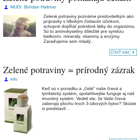
MUDr. Bohdan Haltmar
Zelené potraviny poznáme predovšetkým ako
prípravky s hlbokým čistiacim účinkom,
schopné dopĺňať potrebné látky do organizmu.
Sú to aminokyseliny dôležité pre syntézu
bielkovín, minerály, vitamíny a enzýmy.
Zaraďujeme sem mladý…
ČÍTAŤ VIAC
Zelené potraviny = prírodný zázrak
info
Keď sú v poriadku a „čisté“ naše črevá a
lymfatický systém, spolahlivejšie funguje aj náš
imunitný systém. Vedeli ste, že Vaše črevá
zaberajú plochu troch 3-izbových bytov? Skúste
si predstaviť…