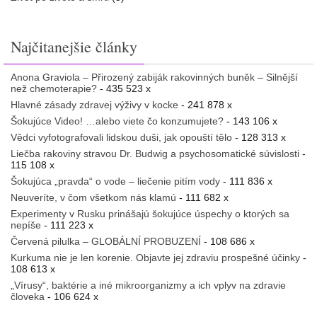
Najčitanejšie články
Anona Graviola – Přirozený zabiják rakovinných buněk – Silnější
než chemoterapie?
- 435 523 x
Hlavné zásady zdravej výživy v kocke
- 241 878 x
Šokujúce Video! …alebo viete čo konzumujete?
- 143 106 x
Vědci vyfotografovali lidskou duši, jak opouští tělo
- 128 313 x
Liečba rakoviny stravou Dr. Budwig a psychosomatické súvislosti
-
115 108 x
Šokujúca „pravda“ o vode – liečenie pitím vody
- 111 836 x
Neuveríte, v čom všetkom nás klamú
- 111 682 x
Experimenty v Rusku prinášajú šokujúce úspechy o ktorých sa
nepíše
- 111 223 x
Červená pilulka – GLOBÁLNÍ PROBUZENÍ
- 108 686 x
Kurkuma nie je len korenie. Objavte jej zdraviu prospešné účinky
-
108 613 x
„Vírusy“, baktérie a iné mikroorganizmy a ich vplyv na zdravie
človeka
- 106 624 x