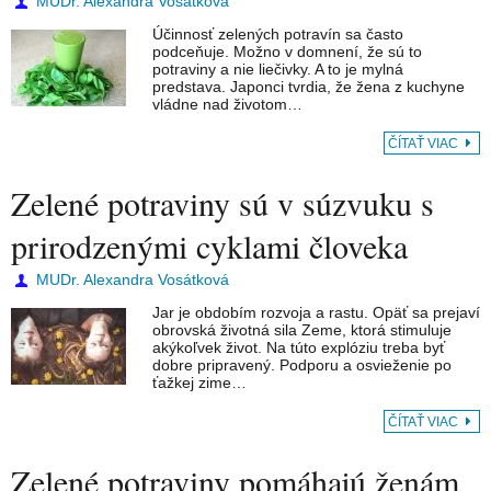
MUDr. Alexandra Vosátková
Účinnosť zelených potravín sa často
podceňuje. Možno v domnení, že sú to
potraviny a nie liečivky. A to je mylná
predstava. Japonci tvrdia, že žena z kuchyne
vládne nad životom…
ČÍTAŤ VIAC
Zelené potraviny sú v súzvuku s
prirodzenými cyklami človeka
MUDr. Alexandra Vosátková
Jar je obdobím rozvoja a rastu. Opäť sa prejaví
obrovská životná sila Zeme, ktorá stimuluje
akýkoľvek život. Na túto explóziu treba byť
dobre pripravený. Podporu a osvieženie po
ťažkej zime…
ČÍTAŤ VIAC
Zelené potraviny pomáhajú ženám