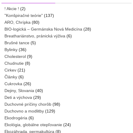
! Akcie !
(2)
"Konšpiračné teórie"
(137)
ARO, Chrípka
(80)
BIO-logická – Germánska Nová Medicína
(28)
Breathariánstvo, pránická výživa
(6)
Brušné tance
(5)
Bylinky
(36)
Cholesterol
(9)
Chudnutie
(8)
Cirkev
(21)
Články
(6)
Cukrovka
(26)
Dejiny, Slovania
(40)
Deti a výchova
(29)
Duchovné príčiny chorôb
(98)
Duchovno a modlitby
(129)
Ekodrogéria
(6)
Ekológia, globálne otepľovanie
(24)
Ekozáhrada, permakultúra
(8)