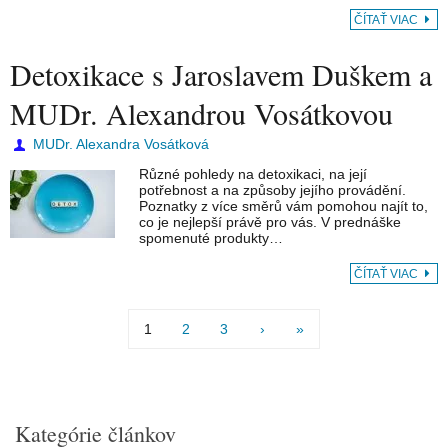
ČÍTAŤ VIAC
Detoxikace s Jaroslavem Duškem a
MUDr. Alexandrou Vosátkovou
MUDr. Alexandra Vosátková
Různé pohledy na detoxikaci, na její
potřebnost a na způsoby jejího provádění.
Poznatky z více směrů vám pomohou najít to,
co je nejlepší právě pro vás. V prednáške
spomenuté produkty…
ČÍTAŤ VIAC
1
2
3
›
»
Kategórie článkov