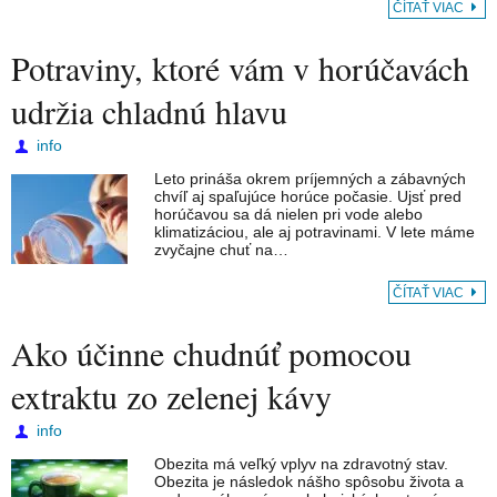
ČÍTAŤ VIAC
Potraviny, ktoré vám v horúčavách
udržia chladnú hlavu
info
Leto prináša okrem príjemných a zábavných
chvíľ aj spaľujúce horúce počasie. Ujsť pred
horúčavou sa dá nielen pri vode alebo
klimatizáciou, ale aj potravinami. V lete máme
zvyčajne chuť na…
ČÍTAŤ VIAC
Ako účinne chudnúť pomocou
extraktu zo zelenej kávy
info
Obezita má veľký vplyv na zdravotný stav.
Obezita je následok nášho spôsobu života a