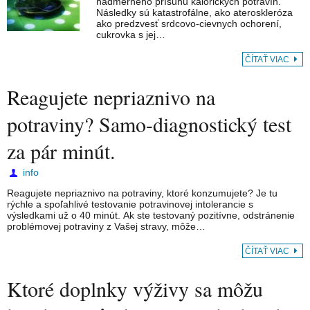
nadmerného prísunu kalorických potravín.
Následky sú katastrofálne, ako ateroskleróza
ako predzvesť srdcovo-cievnych ochorení,
cukrovka s jej…
ČÍTAŤ VIAC
Reagujete nepriaznivo na
potraviny? Samo-diagnostický test
za pár minút.
info
Reagujete nepriaznivo na potraviny, ktoré konzumujete? Je tu
rýchle a spoľahlivé testovanie potravinovej intolerancie s
výsledkami už o 40 minút. Ak ste testovaný pozitívne, odstránenie
problémovej potraviny z Vašej stravy, môže…
ČÍTAŤ VIAC
Ktoré doplnky výživy sa môžu