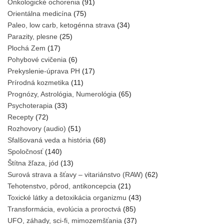
Onkologické ochorenia
(91)
Orientálna medicína
(75)
Paleo, low carb, ketogénna strava
(34)
Parazity, plesne
(25)
Plochá Zem
(17)
Pohybové cvičenia
(6)
Prekyslenie-úprava PH
(17)
Prírodná kozmetika
(11)
Prognózy, Astrológia, Numerológia
(65)
Psychoterapia
(33)
Recepty
(72)
Rozhovory (audio)
(51)
Sfalšovaná veda a história
(68)
Spoločnosť
(140)
Štítna žľaza, jód
(13)
Surová strava a šťavy – vitariánstvo (RAW)
(62)
Tehotenstvo, pôrod, antikoncepcia
(21)
Toxické látky a detoxikácia organizmu
(43)
Transformácia, evolúcia a proroctvá
(85)
UFO, záhady, sci-fi, mimozemšťania
(37)